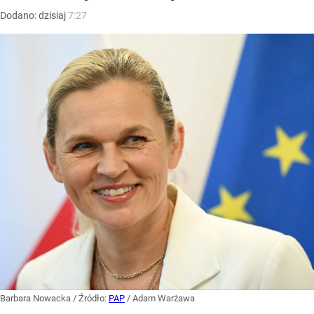
Dodano:
dzisiaj
7:27
Barbara Nowacka
/ Źródło:
PAP
/
Adam Warżawa