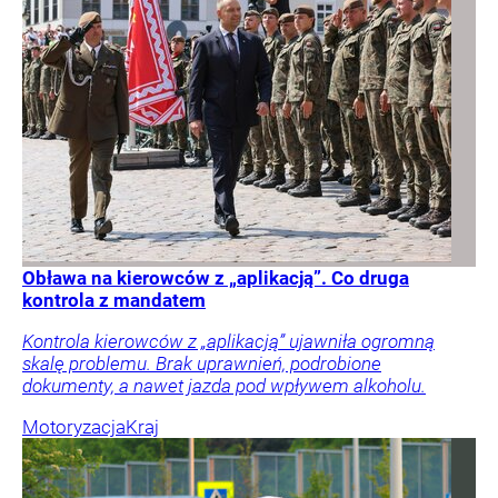
Obława na kierowców z „aplikacją”. Co druga
kontrola z mandatem
Kontrola kierowców z „aplikacją” ujawniła ogromną
skalę problemu. Brak uprawnień, podrobione
dokumenty, a nawet jazda pod wpływem alkoholu.
Motoryzacja
Kraj