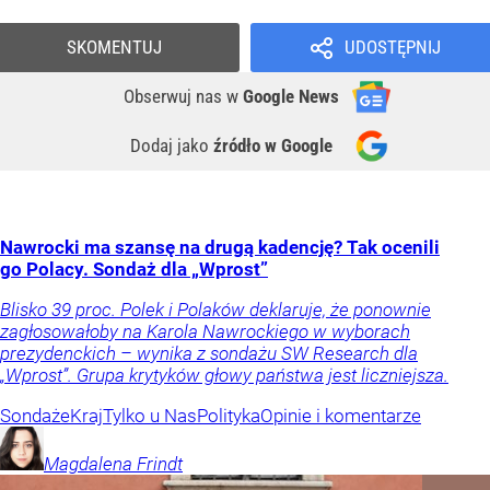
SKOMENTUJ
UDOSTĘPNIJ
Obserwuj nas
w
Google News
Dodaj jako
źródło w Google
Nawrocki ma szansę na drugą kadencję? Tak ocenili
go Polacy. Sondaż dla „Wprost”
Blisko 39 proc. Polek i Polaków deklaruje, że ponownie
zagłosowałoby na Karola Nawrockiego w wyborach
prezydenckich – wynika z sondażu SW Research dla
„Wprost”. Grupa krytyków głowy państwa jest liczniejsza.
Sondaże
Kraj
Tylko u Nas
Polityka
Opinie i komentarze
Magdalena
Frindt