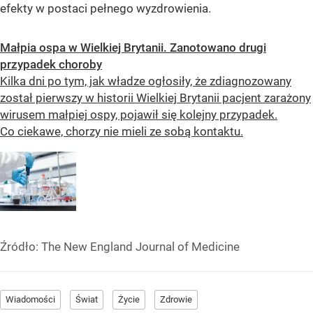
efekty w postaci pełnego wyzdrowienia.
Małpia ospa w Wielkiej Brytanii. Zanotowano drugi
przypadek choroby
Kilka dni po tym, jak władze ogłosiły, że zdiagnozowany
został pierwszy w historii Wielkiej Brytanii pacjent zarażony
wirusem małpiej ospy, pojawił się kolejny przypadek.
Co ciekawe, chorzy nie mieli ze sobą kontaktu.
Źródło:
The New England Journal of Medicine
Wiadomości
Świat
Życie
Zdrowie