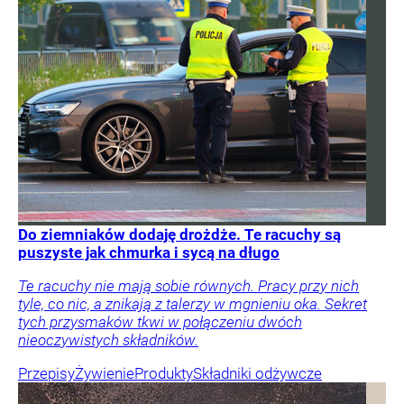
Do ziemniaków dodaję drożdże. Te racuchy są
puszyste jak chmurka i sycą na długo
Te racuchy nie mają sobie równych. Pracy przy nich
tyle, co nic, a znikają z talerzy w mgnieniu oka. Sekret
tych przysmaków tkwi w połączeniu dwóch
nieoczywistych składników.
Przepisy
Żywienie
Produkty
Składniki odżywcze