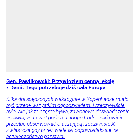
Gen. Pawlikowski: Przywiozłem cenną lekcję
z Danii. Tego potrzebuje dziś cała Europa
Kilka dni spędzonych wakacyjnie w Kopenhadze miało
być przede wszystkim odpoczynkiem. I rzeczywiście
było. Ale jak to często bywa, zawodowe doświadczenie
sprawia, że nawet podczas urlopu trudno całkowicie
przestać obserwować otaczającą rzeczywistość.
Zwłaszcza gdy przez wiele lat odpowiadało się za
bezpieczeństwo państwa.