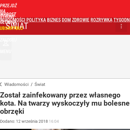
PRZEJDŹ
NA
WPROST
STRONĘ
WIADOMOŚCI
POLITYKA
BIZNES
DOM
ZDROWIE
ROZRYWKA
TYGODN
GŁÓWNĄ
ŚWIAT
UBSKRYBUJ
ZALOGUJ
MENU
Wiadomości
/
Świat
Został zainfekowany przez własnego
kota. Na twarzy wyskoczyły mu bolesne
obrzęki
Dodano:
12
września
2018
16:04