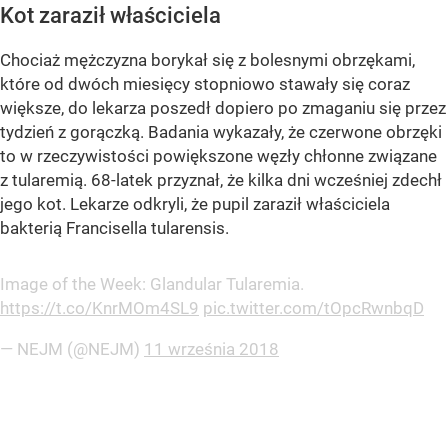
Kot zaraził właściciela
Chociaż mężczyzna borykał się z bolesnymi obrzękami,
które od dwóch miesięcy stopniowo stawały się coraz
większe, do lekarza poszedł dopiero po zmaganiu się przez
tydzień z gorączką. Badania wykazały, że czerwone obrzęki
to w rzeczywistości powiększone węzły chłonne związane
z tularemią. 68-latek przyznał, że kilka dni wcześniej zdechł
jego kot. Lekarze odkryli, że pupil zaraził właściciela
bakterią Francisella tularensis.
Image of the Week: Glandular Tularemia.
https://t.co/KnrMOm4SL9
pic.twitter.com/tOpcRwnbqD
— NEJM (@NEJM)
11 września 2018