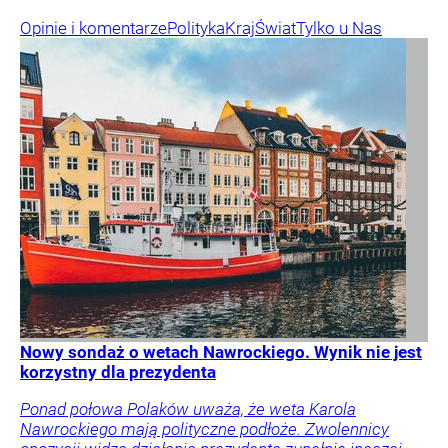
Opinie i komentarze
Polityka
Kraj
Świat
Tylko u Nas
Nowy sondaż o wetach Nawrockiego. Wynik nie jest
korzystny dla prezydenta
Ponad połowa Polaków uważa, że weta Karola
Nawrockiego mają polityczne podłoże. Zwolennicy