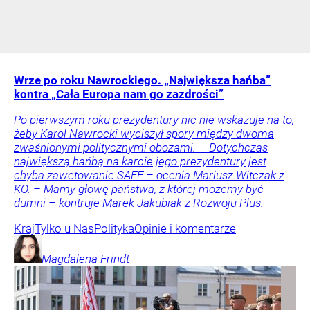
Wrze po roku Nawrockiego. „Największa hańba”
kontra „Cała Europa nam go zazdrości”
Po pierwszym roku prezydentury nic nie wskazuje na to,
żeby Karol Nawrocki wyciszył spory między dwoma
zwaśnionymi politycznymi obozami. – Dotychczas
największą hańbą na karcie jego prezydentury jest
chyba zawetowanie SAFE – ocenia Mariusz Witczak z
KO. – Mamy głowę państwa, z której możemy być
dumni – kontruje Marek Jakubiak z Rozwoju Plus.
Kraj
Tylko u Nas
Polityka
Opinie i komentarze
Magdalena
Frindt