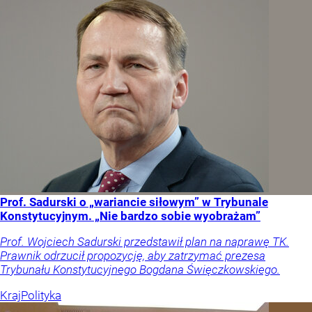
Prof. Sadurski o „wariancie siłowym” w Trybunale
Konstytucyjnym. „Nie bardzo sobie wyobrażam”
Prof. Wojciech Sadurski przedstawił plan na naprawę TK.
Prawnik odrzucił propozycję, aby zatrzymać prezesa
Trybunału Konstytucyjnego Bogdana Święczkowskiego.
Kraj
Polityka