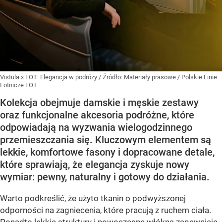
Vistula x LOT: Elegancja w podróży
/ Źródło:
Materiały prasowe
/
Polskie Linie
Lotnicze LOT
Kolekcja obejmuje damskie i męskie zestawy
oraz funkcjonalne akcesoria podróżne, które
odpowiadają na wyzwania wielogodzinnego
przemieszczania się. Kluczowym elementem są
lekkie, komfortowe fasony i dopracowane detale,
które sprawiają, że elegancja zyskuje nowy
wymiar: pewny, naturalny i gotowy do działania.
Warto podkreślić, że użyto tkanin o podwyższonej
odporności na zagniecenia, które pracują z ruchem ciała.
Ponadto lekkie struktury i nowoczesne włókna zapewniają