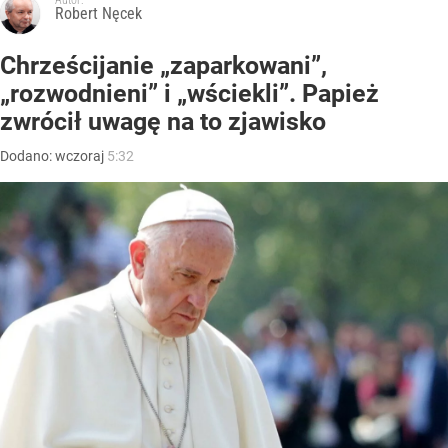
Robert Nęcek
Chrześcijanie „zaparkowani”,
„rozwodnieni” i „wściekli”. Papież
zwrócił uwagę na to zjawisko
Dodano:
wczoraj
5:32