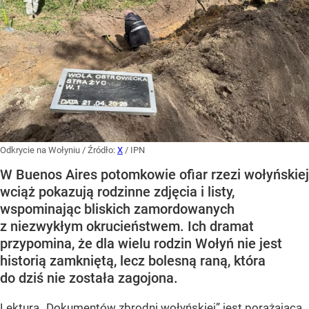
Odkrycie na Wołyniu
/ Źródło:
X
/
IPN
W Buenos Aires potomkowie ofiar rzezi wołyńskiej
wciąż pokazują rodzinne zdjęcia i listy,
wspominając bliskich zamordowanych
z niezwykłym okrucieństwem. Ich dramat
przypomina, że dla wielu rodzin Wołyń nie jest
historią zamkniętą, lecz bolesną raną, która
do dziś nie została zagojona.
Lektura „Dokumentów zbrodni wołyńskiej” jest porażająca