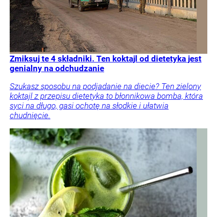
Zmiksuj te 4 składniki. Ten koktajl od dietetyka jest
genialny na odchudzanie
Szukasz sposobu na podjadanie na diecie? Ten zielony
koktajl z przepisu dietetyka to błonnikowa bomba, która
syci na długo, gasi ochotę na słodkie i ułatwia
chudnięcie.