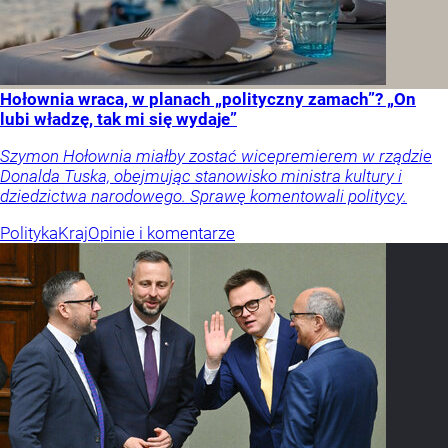
Hołownia wraca, w planach „polityczny zamach”? „On
lubi władzę, tak mi się wydaje”
Szymon Hołownia miałby zostać wicepremierem w rządzie
Donalda Tuska, obejmując stanowisko ministra kultury i
dziedzictwa narodowego. Sprawę komentowali politycy.
Polityka
Kraj
Opinie i komentarze