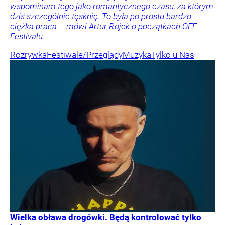
wspominam tego jako romantycznego czasu, za którym
dziś szczególnie tęsknię. To była po prostu bardzo
ciężka praca – mówi Artur Rojek o początkach OFF
Festivalu.
Rozrywka
Festiwale/Przeglądy
Muzyka
Tylko u Nas
Wielka obława drogówki. Będą kontrolować tylko