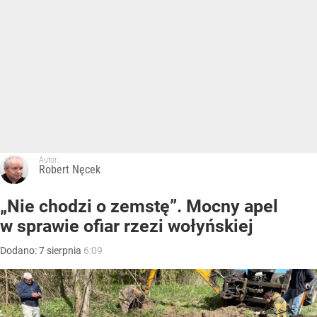
Autor:
Robert Nęcek
„Nie chodzi o zemstę”. Mocny apel
w sprawie ofiar rzezi wołyńskiej
Dodano:
7
sierpnia
6:09