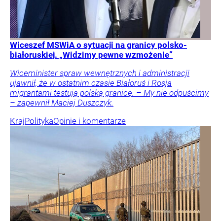
Wiceszef MSWiA o sytuacji na granicy polsko-
białoruskiej. „Widzimy pewne wzmożenie”
Wiceminister spraw wewnętrznych i administracji
ujawnił, że w ostatnim czasie Białoruś i Rosja
migrantami testują polską granicę. – My nie odpuścimy
– zapewnił Maciej Duszczyk.
Kraj
Polityka
Opinie i komentarze