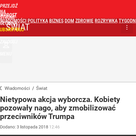
PRZEJDŹ
NA
WPROST
STRONĘ
WIADOMOŚCI
POLITYKA
BIZNES
DOM
ZDROWIE
ROZRYWKA
TYGODN
GŁÓWNĄ
ŚWIAT
UBSKRYBUJ
ZALOGUJ
MENU
Wiadomości
/
Świat
Nietypowa akcja wyborcza. Kobiety
pozowały nago, aby zmobilizować
przeciwników Trumpa
Dodano:
3
listopada
2018
12:46