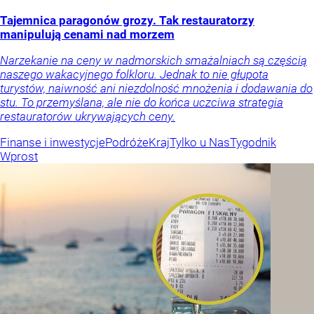
Tajemnica paragonów grozy. Tak restauratorzy
manipulują cenami nad morzem
Narzekanie na ceny w nadmorskich smażalniach są częścią
naszego wakacyjnego folkloru. Jednak to nie głupota
turystów, naiwność ani niezdolność mnożenia i dodawania do
stu. To przemyślana, ale nie do końca uczciwa strategia
restauratorów ukrywających ceny.
Finanse i inwestycje
Podróże
Kraj
Tylko u Nas
Tygodnik
Wprost