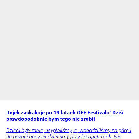
Rojek zaskakuje po 19 latach OFF Festivalu: Dziś
prawdopodobnie bym tego nie zrobił
Dzieci były małe, usypialiśmy je, wchodziliśmy na górę i
do późnej nocy siedzieliśmy przy komputerach. Nie