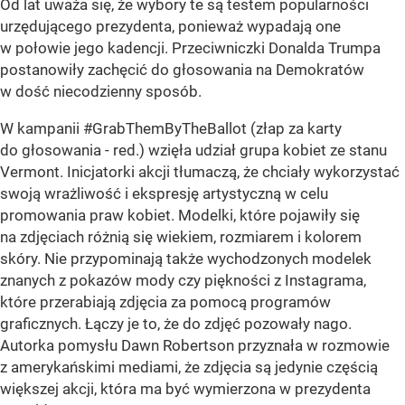
Od lat uważa się, że wybory te są testem popularności
urzędującego prezydenta, ponieważ wypadają one
w połowie jego kadencji. Przeciwniczki Donalda Trumpa
postanowiły zachęcić do głosowania na Demokratów
w dość niecodzienny sposób.
W kampanii #GrabThemByTheBallot (złap za karty
do głosowania - red.) wzięła udział grupa kobiet ze stanu
Vermont. Inicjatorki akcji tłumaczą, że chciały wykorzystać
swoją wrażliwość i ekspresję artystyczną w celu
promowania praw kobiet. Modelki, które pojawiły się
na zdjęciach różnią się wiekiem, rozmiarem i kolorem
skóry. Nie przypominają także wychodzonych modelek
znanych z pokazów mody czy piękności z Instagrama,
które przerabiają zdjęcia za pomocą programów
graficznych. Łączy je to, że do zdjęć pozowały nago.
Autorka pomysłu Dawn Robertson przyznała w rozmowie
z amerykańskimi mediami, że zdjęcia są jedynie częścią
większej akcji, która ma być wymierzona w prezydenta