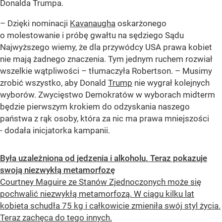
Donalda Trumpa.
– Dzięki nominacji
Kavanaugha
oskarżonego
o molestowanie i próbę gwałtu na sędziego Sądu
Najwyższego wiemy, że dla przywódcy USA prawa kobiet
nie mają żadnego znaczenia. Tym jednym ruchem rozwiał
wszelkie wątpliwości – tłumaczyła Robertson. – Musimy
zrobić wszystko, aby Donald
Trump
nie wygrał kolejnych
wyborów. Zwycięstwo Demokratów w wyborach midterm
będzie pierwszym krokiem do odzyskania naszego
państwa z rąk osoby, która za nic ma prawa mniejszości
- dodała inicjatorka kampanii.
Była uzależniona od jedzenia i alkoholu. Teraz pokazuje
swoją niezwykłą metamorfozę
Courtney Maguire ze Stanów Zjednoczonych może się
pochwalić niezwykłą metamorfozą. W ciągu kilku lat
kobieta schudła 75 kg i całkowicie zmieniła swój styl życia.
Teraz zachęca do tego innych.