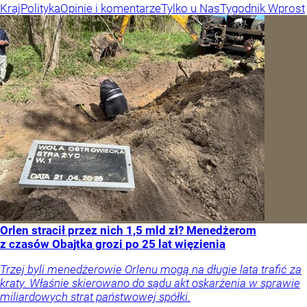
Kraj
Polityka
Opinie i komentarze
Tylko u Nas
Tygodnik Wprost
Orlen stracił przez nich 1,5 mld zł? Menedżerom
z czasów Obajtka grozi po 25 lat więzienia
Trzej byli menedżerowie Orlenu mogą na długie lata trafić za
kraty. Właśnie skierowano do sądu akt oskarżenia w sprawie
miliardowych strat państwowej spółki.