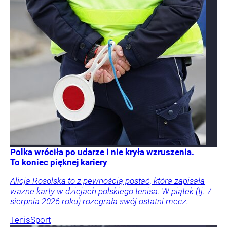
Polka wróciła po udarze i nie kryła wzruszenia.
To koniec pięknej kariery
Alicja Rosolska to z pewnością postać, która zapisała
ważne karty w dziejach polskiego tenisa. W piątek (tj. 7
sierpnia 2026 roku) rozegrała swój ostatni mecz.
Tenis
Sport