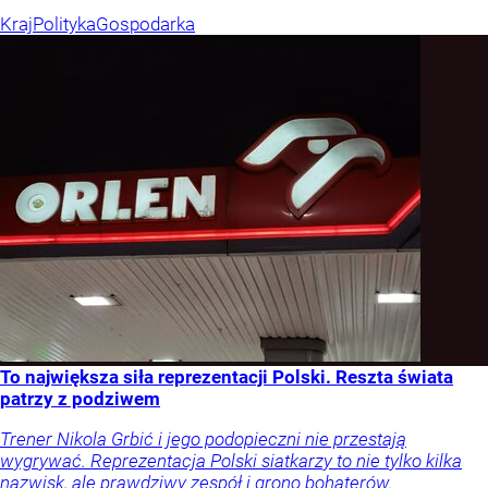
Kraj
Polityka
Gospodarka
To największa siła reprezentacji Polski. Reszta świata
patrzy z podziwem
Trener Nikola Grbić i jego podopieczni nie przestają
wygrywać. Reprezentacja Polski siatkarzy to nie tylko kilka
nazwisk, ale prawdziwy zespół i grono bohaterów.