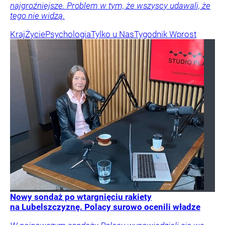
najgroźniejsze. Problem w tym, że wszyscy udawali, że
tego nie widzą.
Kraj
Życie
Psychologia
Tylko u Nas
Tygodnik Wprost
Nowy sondaż po wtargnięciu rakiety
na Lubelszczyznę. Polacy surowo ocenili władze