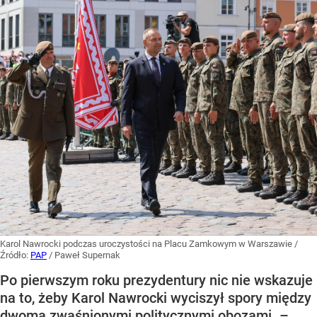
Karol Nawrocki podczas uroczystości na Placu Zamkowym w Warszawie
/
Źródło:
PAP
/
Paweł Supernak
Po pierwszym roku prezydentury nic nie wskazuje
na to, żeby Karol Nawrocki wyciszył spory między
dwoma zwaśnionymi politycznymi obozami. –