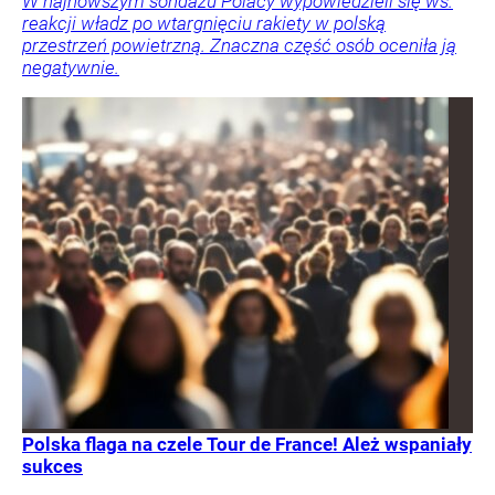
W najnowszym sondażu Polacy wypowiedzieli się ws.
reakcji władz po wtargnięciu rakiety w polską
przestrzeń powietrzną. Znaczna część osób oceniła ją
negatywnie.
Polska flaga na czele Tour de France! Ależ wspaniały
sukces