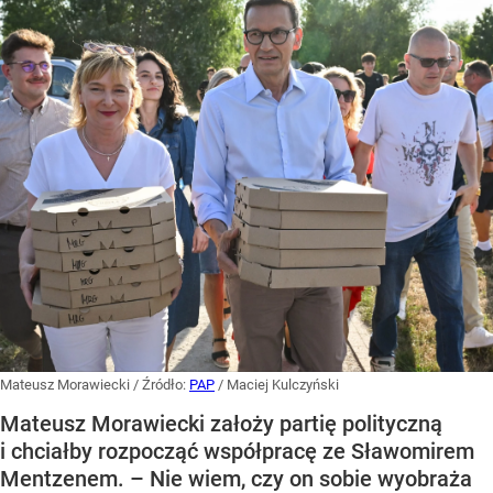
Mateusz Morawiecki
/ Źródło:
PAP
/
Maciej Kulczyński
Mateusz Morawiecki założy partię polityczną
i chciałby rozpocząć współpracę ze Sławomirem
Mentzenem. – Nie wiem, czy on sobie wyobraża