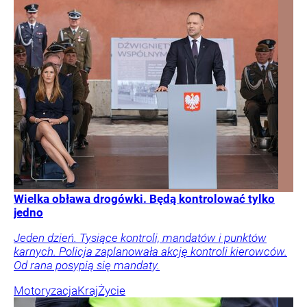
Wielka obława drogówki. Będą kontrolować tylko
jedno
Jeden dzień. Tysiące kontroli, mandatów i punktów
karnych. Policja zaplanowała akcję kontroli kierowców.
Od rana posypią się mandaty.
Motoryzacja
Kraj
Życie