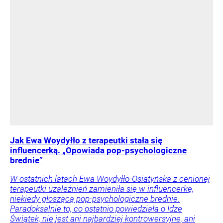
Jak Ewa Woydyłło z terapeutki stała się
influencerką. „Opowiada pop-psychologiczne
brednie”
W ostatnich latach Ewa Woydyłło-Osiatyńska z cenionej
terapeutki uzależnień zamieniła się w influencerkę,
niekiedy głoszącą pop-psychologiczne brednie.
Paradoksalnie to, co ostatnio powiedziała o Idze
Świątek, nie jest ani najbardziej kontrowersyjne, ani