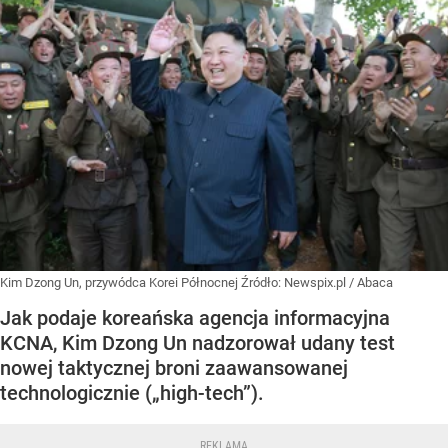
Kim Dzong Un, przywódca Korei Północnej
Źródło:
Newspix.pl
/
Abaca
Jak podaje koreańska agencja informacyjna
KCNA, Kim Dzong Un nadzorował udany test
nowej taktycznej broni zaawansowanej
technologicznie („high-tech”).