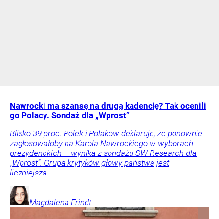
Nawrocki ma szansę na drugą kadencję? Tak ocenili
go Polacy. Sondaż dla „Wprost”
Blisko 39 proc. Polek i Polaków deklaruje, że ponownie
zagłosowałoby na Karola Nawrockiego w wyborach
prezydenckich – wynika z sondażu SW Research dla
„Wprost”. Grupa krytyków głowy państwa jest
liczniejsza.
Magdalena
Frindt