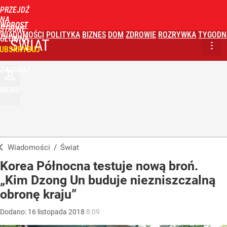
PRZEJDŹ
NA
WPROST
STRONĘ
WIADOMOŚCI
POLITYKA
BIZNES
DOM
ZDROWIE
ROZRYWKA
TYGODN
GŁÓWNĄ
ŚWIAT
UBSKRYBUJ
ZALOGUJ
MENU
Wiadomości
/
Świat
Korea Północna testuje nową broń.
„Kim Dzong Un buduje niezniszczalną
obronę kraju”
Dodano:
16
listopada
2018
8:09