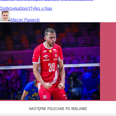
Siatkówka
Sport
Tylko u Nas
Maciej
Piasecki