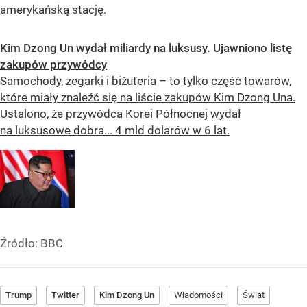
amerykańską stację.
Kim Dzong Un wydał miliardy na luksusy. Ujawniono listę
zakupów przywódcy
Samochody, zegarki i biżuteria – to tylko część towarów,
które miały znaleźć się na liście zakupów Kim Dzong Una.
Ustalono, że przywódca Korei Północnej wydał
na luksusowe dobra... 4 mld dolarów w 6 lat.
Źródło:
BBC
Trump
Twitter
Kim Dzong Un
Wiadomości
Świat