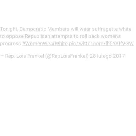
Tonight, Democratic Members will wear suffragette white
to oppose Republican attempts to roll back women's
progress
#WomenWearWhite
pic.twitter.com/lh5YAIfVGW
— Rep. Lois Frankel (@RepLoisFrankel)
28 lutego 2017