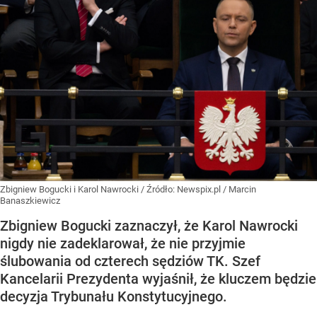
Zbigniew Bogucki i Karol Nawrocki
/ Źródło:
Newspix.pl
/
Marcin
Banaszkiewicz
Zbigniew Bogucki zaznaczył, że Karol Nawrocki
nigdy nie zadeklarował, że nie przyjmie
ślubowania od czterech sędziów TK. Szef
Kancelarii Prezydenta wyjaśnił, że kluczem będzie
decyzja Trybunału Konstytucyjnego.