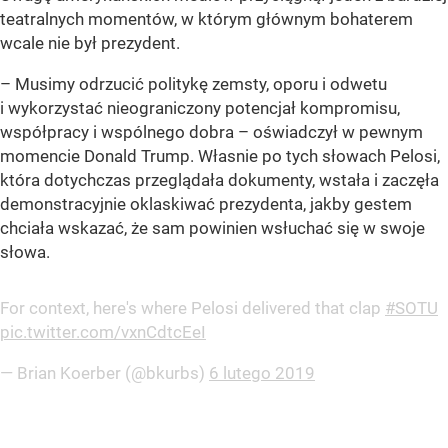
teatralnych momentów, w którym głównym bohaterem
wcale nie był prezydent.
– Musimy odrzucić politykę zemsty, oporu i odwetu
i wykorzystać nieograniczony potencjał kompromisu,
współpracy i wspólnego dobra – oświadczył w pewnym
momencie Donald Trump. Własnie po tych słowach Pelosi,
która dotychczas przeglądała dokumenty, wstała i zaczęła
demonstracyjnie oklaskiwać prezydenta, jakby gestem
chciała wskazać, że sam powinien wsłuchać się w swoje
słowa.
For context, here's where Pelosi delivered that clap
#SOTU
pic.twitter.com/vxnCdtcEeI
— Brian Koerber (@bkurbs)
6 lutego 2019