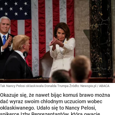
Tak Nancy Pelosi oklaskiwała Donalda Trumpa
Źródło:
Newspix.pl
/
ABACA
Okazuje się, że nawet bijąc komuś brawo można
dać wyraz swoim chłodnym uczuciom wobec
oklaskiwanego. Udało się to Nancy Pelosi,
spikerce Izby Reprezentantów, która owację