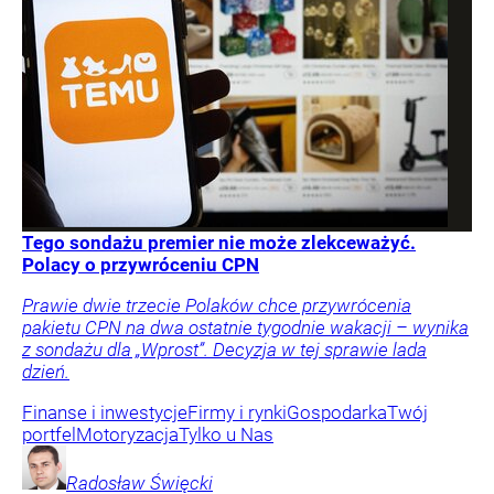
Tego sondażu premier nie może zlekceważyć.
Polacy o przywróceniu CPN
Prawie dwie trzecie Polaków chce przywrócenia
pakietu CPN na dwa ostatnie tygodnie wakacji – wynika
z sondażu dla „Wprost”. Decyzja w tej sprawie lada
dzień.
Finanse i inwestycje
Firmy i rynki
Gospodarka
Twój
portfel
Motoryzacja
Tylko u Nas
Radosław
Święcki