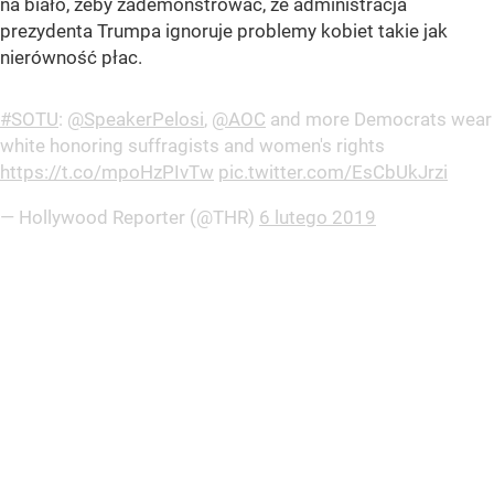
na biało, żeby zademonstrować, że administracja
prezydenta Trumpa ignoruje problemy kobiet takie jak
nierówność płac.
#SOTU
:
@SpeakerPelosi
,
@AOC
and more Democrats wear
white honoring suffragists and women's rights
https://t.co/mpoHzPIvTw
pic.twitter.com/EsCbUkJrzi
— Hollywood Reporter (@THR)
6 lutego 2019