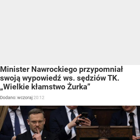
Minister Nawrockiego przypomniał
swoją wypowiedź ws. sędziów TK.
„Wielkie kłamstwo Żurka”
Dodano:
wczoraj
20:12