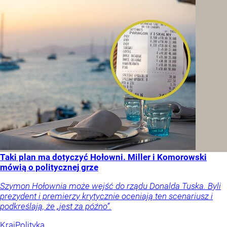
Taki plan ma dotyczyć Hołowni. Miller i Komorowski
mówią o politycznej grze
Szymon Hołownia może wejść do rządu Donalda Tuska. Byli
prezydent i premierzy krytycznie oceniają ten scenariusz i
podkreślają, że „jest za późno”.
Kraj
Polityka