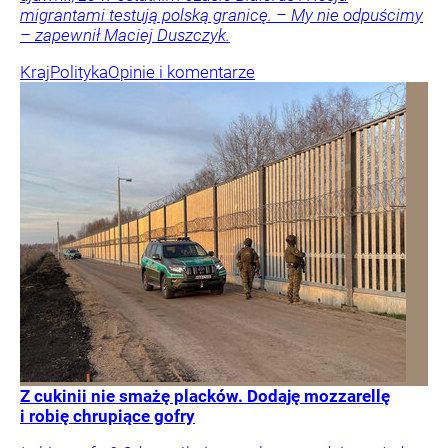
migrantami testują polską granicę. – My nie odpuścimy
– zapewnił Maciej Duszczyk.
Kraj
Polityka
Opinie i komentarze
Z cukinii nie smażę placków. Dodaję mozzarellę
i robię chrupiące gofry