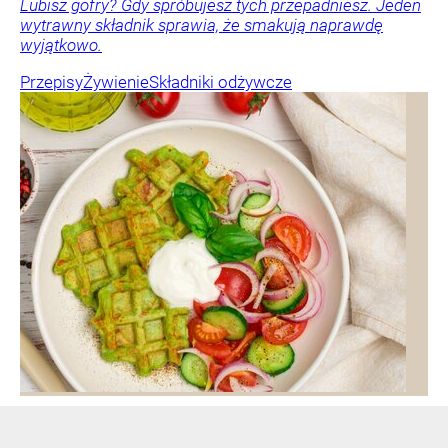
Lubisz gofry? Gdy spróbujesz tych przepadniesz. Jeden
wytrawny składnik sprawia, że smakują naprawdę
wyjątkowo.
Przepisy
Żywienie
Składniki odżywcze