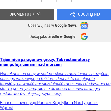
SKOMENTUJ
UDOSTĘPNIJ
15
Obserwuj nas
w
Google News
Dodaj jako
źródło w Google
Tajemnica paragonów grozy. Tak restauratorzy
manipulują cenami nad morzem
Narzekanie na ceny w nadmorskich smażalniach są częścią
naszego wakacyjnego folkloru. Jednak to nie głupota
turystów, naiwność ani niezdolność mnożenia i dodawania do
stu. To przemyślana, ale nie do końca uczciwa strategia
restauratorów ukrywających ceny.
Finanse i inwestycje
Podróże
Kraj
Tylko u Nas
Tygodnik
Wprost