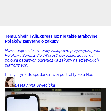
Temu, Shein i AliExpress już nie takie atrakcyjne.
Polaków zapytano o zakupy
Nowe unijne cła zmieniły zakupowe przyzwyczajenia
Polaków. Sondaż dla „Wprost” pokazuje, że niemal
połowa badanych ograniczyła zakupy na azjatyckich
platformach.
Firmy i rynki
Gospodarka
Twój portfel
Tylko u Nas
Beata Anna
Święcicka