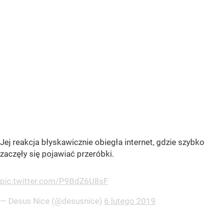
Jej reakcja błyskawicznie obiegła internet, gdzie szybko
zaczęły się pojawiać przeróbki.
pic.twitter.com/P9BdZ6U8sF
— Desus Nice (@desusnice)
6 lutego 2019