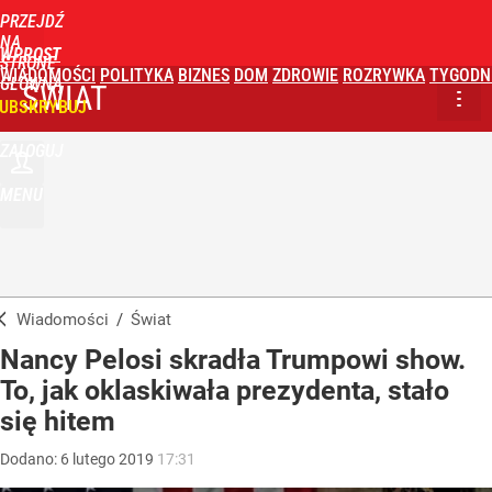
PRZEJDŹ
NA
WPROST
STRONĘ
WIADOMOŚCI
POLITYKA
BIZNES
DOM
ZDROWIE
ROZRYWKA
TYGODN
GŁÓWNĄ
ŚWIAT
UBSKRYBUJ
ZALOGUJ
MENU
Wiadomości
/
Świat
Nancy Pelosi skradła Trumpowi show.
To, jak oklaskiwała prezydenta, stało
się hitem
Dodano:
6
lutego
2019
17:31