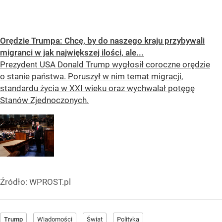
Orędzie Trumpa: Chcę, by do naszego kraju przybywali
migranci w jak największej ilości, ale...
Prezydent USA Donald Trump wygłosił coroczne orędzie
o stanie państwa. Poruszył w nim temat migracji,
standardu życia w XXI wieku oraz wychwalał potęgę
Stanów Zjednoczonych.
Źródło:
WPROST.pl
Trump
Wiadomości
Świat
Polityka