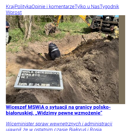
Kraj
Polityka
Opinie i komentarze
Tylko u Nas
Tygodnik
Wprost
Wiceszef MSWiA o sytuacji na granicy polsko-
białoruskiej. „Widzimy pewne wzmożenie”
Wiceminister spraw wewnętrznych i administracji
ujawnił, że w ostatnim czasie Białoruś i Rosja