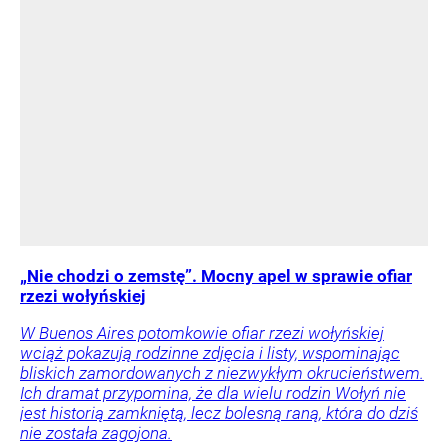
„Nie chodzi o zemstę”. Mocny apel w sprawie ofiar
rzezi wołyńskiej
W Buenos Aires potomkowie ofiar rzezi wołyńskiej
wciąż pokazują rodzinne zdjęcia i listy, wspominając
bliskich zamordowanych z niezwykłym okrucieństwem.
Ich dramat przypomina, że dla wielu rodzin Wołyń nie
jest historią zamkniętą, lecz bolesną raną, która do dziś
nie została zagojona.