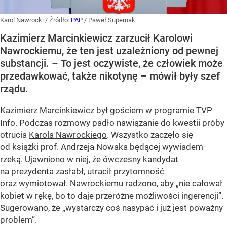
Karol Nawrocki
/ Źródło:
PAP
/
Paweł Supernak
Kazimierz Marcinkiewicz zarzucił Karolowi
Nawrockiemu, że ten jest uzależniony od pewnej
substancji. – To jest oczywiste, że człowiek może
przedawkować, także nikotynę – mówił były szef
rządu.
Kazimierz Marcinkiewicz był gościem w programie TVP
Info. Podczas rozmowy padło nawiązanie do kwestii próby
otrucia
Karola Nawrockiego
. Wszystko zaczęło się
od książki prof. Andrzeja Nowaka będącej wywiadem
rzeką. Ujawniono w niej, że ówczesny kandydat
na prezydenta zasłabł, utracił przytomność
oraz wymiotował. Nawrockiemu radzono, aby „nie całował
kobiet w rękę, bo to daje przeróżne możliwości ingerencji”.
Sugerowano, że „wystarczy coś nasypać i już jest poważny
problem”.