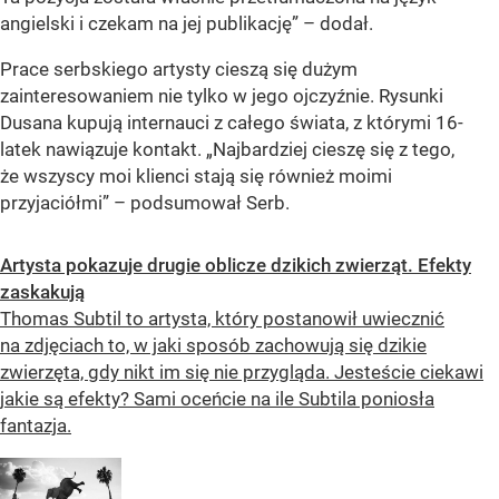
angielski i czekam na jej publikację”
– dodał.
Prace serbskiego artysty cieszą się dużym
zainteresowaniem nie tylko w jego ojczyźnie. Rysunki
Dusana kupują internauci z całego świata, z którymi 16-
latek nawiązuje kontakt.
„Najbardziej cieszę się z tego,
że wszyscy moi klienci stają się również moimi
przyjaciółmi”
– podsumował Serb.
Artysta pokazuje drugie oblicze dzikich zwierząt. Efekty
zaskakują
Thomas Subtil to artysta, który postanowił uwiecznić
na zdjęciach to, w jaki sposób zachowują się dzikie
zwierzęta, gdy nikt im się nie przygląda. Jesteście ciekawi
jakie są efekty? Sami oceńcie na ile Subtila poniosła
fantazja.