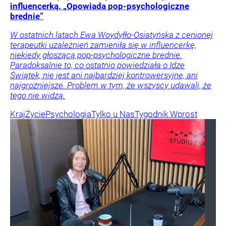
influencerką. „Opowiada pop-psychologiczne
brednie”
W ostatnich latach Ewa Woydyłło-Osiatyńska z cenionej
terapeutki uzależnień zamieniła się w influencerkę,
niekiedy głoszącą pop-psychologiczne brednie.
Paradoksalnie to, co ostatnio powiedziała o Idze
Świątek, nie jest ani najbardziej kontrowersyjne, ani
najgroźniejsze. Problem w tym, że wszyscy udawali, że
tego nie widzą.
Kraj
Życie
Psychologia
Tylko u Nas
Tygodnik Wprost