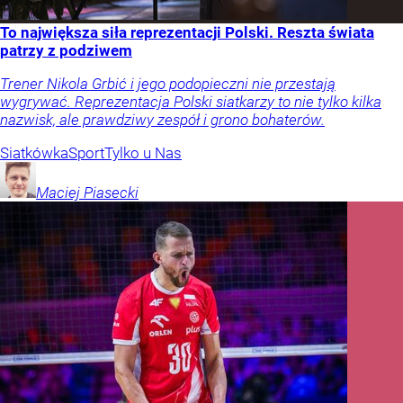
To największa siła reprezentacji Polski. Reszta świata
patrzy z podziwem
Trener Nikola Grbić i jego podopieczni nie przestają
wygrywać. Reprezentacja Polski siatkarzy to nie tylko kilka
nazwisk, ale prawdziwy zespół i grono bohaterów.
Siatkówka
Sport
Tylko u Nas
Maciej
Piasecki