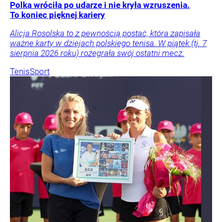
Polka wróciła po udarze i nie kryła wzruszenia.
To koniec pięknej kariery
Alicja Rosolska to z pewnością postać, która zapisała
ważne karty w dziejach polskiego tenisa. W piątek (tj. 7
sierpnia 2026 roku) rozegrała swój ostatni mecz.
Tenis
Sport