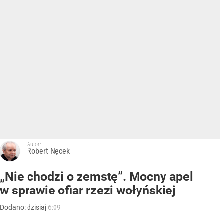
Autor:
Robert Nęcek
„Nie chodzi o zemstę”. Mocny apel
w sprawie ofiar rzezi wołyńskiej
Dodano:
dzisiaj
6:09