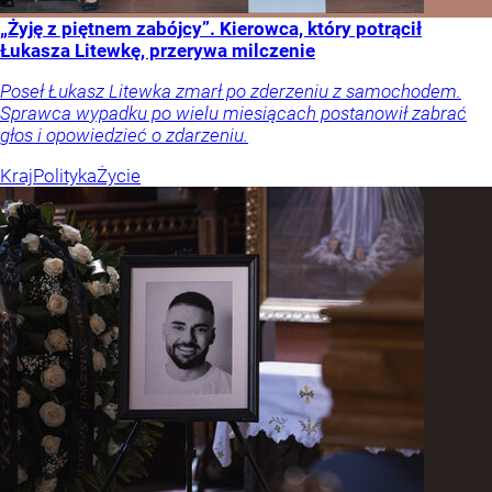
„Żyję z piętnem zabójcy”. Kierowca, który potrącił
Łukasza Litewkę, przerywa milczenie
Poseł Łukasz Litewka zmarł po zderzeniu z samochodem.
Sprawca wypadku po wielu miesiącach postanowił zabrać
głos i opowiedzieć o zdarzeniu.
Kraj
Polityka
Życie