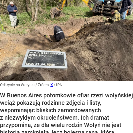
Odkrycie na Wołyniu
/ Źródło:
X
/
IPN
W Buenos Aires potomkowie ofiar rzezi wołyńskiej
wciąż pokazują rodzinne zdjęcia i listy,
wspominając bliskich zamordowanych
z niezwykłym okrucieństwem. Ich dramat
przypomina, że dla wielu rodzin Wołyń nie jest
historią zamkniętą, lecz bolesną raną, która