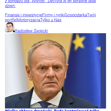
z sondażu dla „Wprost”. Decyzja w tej sprawie lada
dzień.
Finanse i inwestycje
Firmy i rynki
Gospodarka
Twój
portfel
Motoryzacja
Tylko u Nas
Radosław
Święcki