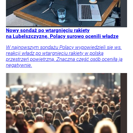
Nowy sondaż po wtargnięciu rakiety
na Lubelszczyznę. Polacy surowo ocenili władze
W najnowszym sondażu Polacy wypowiedzieli się ws.
reakcji władz po wtargnięciu rakiety w polską
przestrzeń powietrzną. Znaczna część osób oceniła ją
negatywnie.