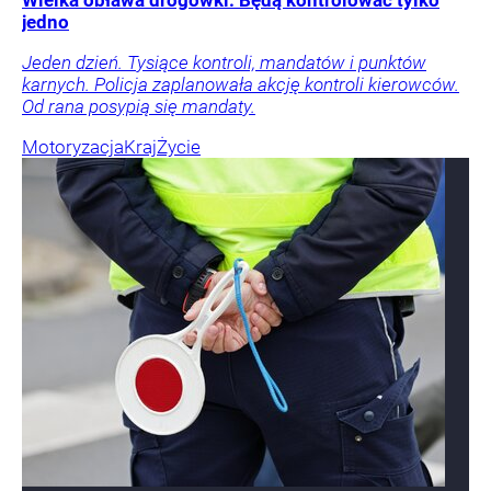
Wielka obława drogówki. Będą kontrolować tylko
jedno
Jeden dzień. Tysiące kontroli, mandatów i punktów
karnych. Policja zaplanowała akcję kontroli kierowców.
Od rana posypią się mandaty.
Motoryzacja
Kraj
Życie