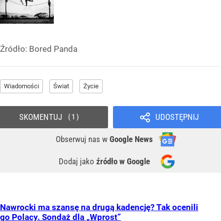
Źródło:
Bored Panda
Wiadomości
Świat
Życie
SKOMENTUJ
UDOSTĘPNIJ
1
Obserwuj nas
w
Google News
Dodaj jako
źródło w Google
Nawrocki ma szansę na drugą kadencję? Tak ocenili
go Polacy. Sondaż dla „Wprost”