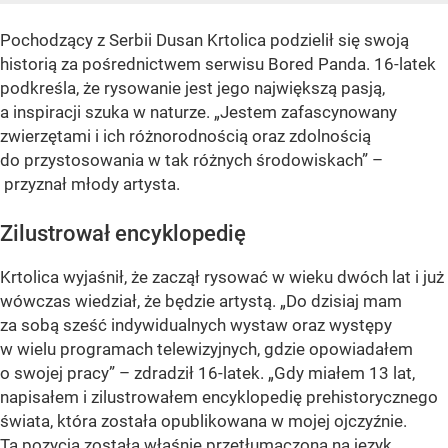
Pochodzący z Serbii Dusan Krtolica podzielił się swoją
historią za pośrednictwem serwisu Bored Panda. 16-latek
podkreśla, że rysowanie jest jego największą pasją,
a inspiracji szuka w naturze.
„Jestem zafascynowany
zwierzętami i ich różnorodnością oraz zdolnością
do przystosowania w tak różnych środowiskach”
–
przyznał młody artysta.
Zilustrował encyklopedię
Krtolica wyjaśnił, że zaczął rysować w wieku dwóch lat i już
wówczas wiedział, że będzie artystą.
„Do dzisiaj mam
za sobą sześć indywidualnych wystaw oraz występy
w wielu programach telewizyjnych, gdzie opowiadałem
o swojej pracy”
– zdradził 16-latek.
„Gdy miałem 13 lat,
napisałem i zilustrowałem encyklopedię prehistorycznego
świata, która została opublikowana w mojej ojczyźnie.
Ta pozycja została właśnie przetłumaczona na język