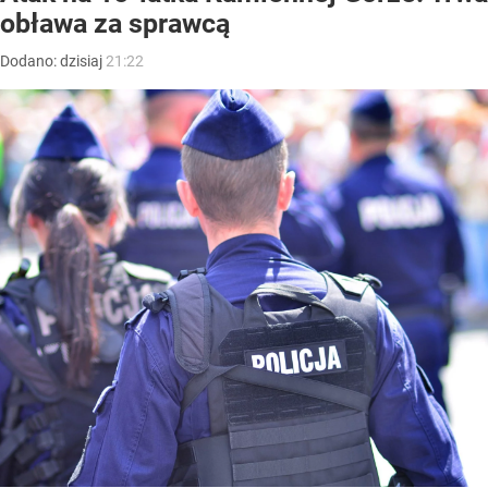
obława za sprawcą
Dodano:
dzisiaj
21:22