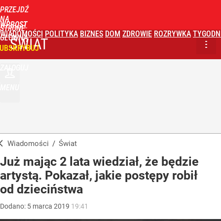
PRZEJDŹ
NA
WPROST
STRONĘ
WIADOMOŚCI
POLITYKA
BIZNES
DOM
ZDROWIE
ROZRYWKA
TYGODN
GŁÓWNĄ
ŚWIAT
UBSKRYBUJ
ZALOGUJ
MENU
Wiadomości
/
Świat
Już mając 2 lata wiedział, że będzie
artystą. Pokazał, jakie postępy robił
od dzieciństwa
Dodano:
5
marca
2019
19:41