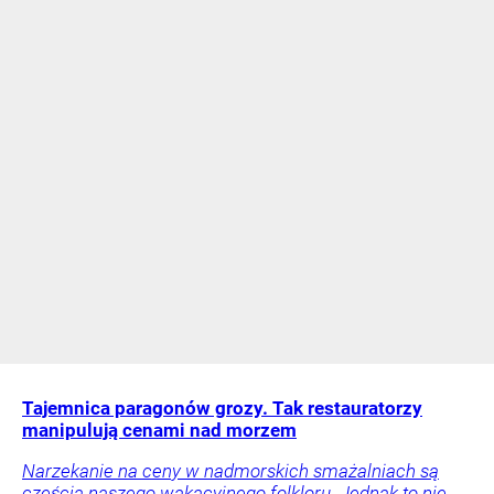
Tajemnica paragonów grozy. Tak restauratorzy
manipulują cenami nad morzem
Narzekanie na ceny w nadmorskich smażalniach są
częścią naszego wakacyjnego folkloru. Jednak to nie