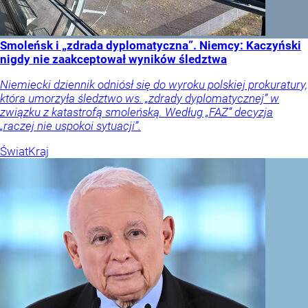
Smoleńsk i „zdrada dyplomatyczna”. Niemcy: Kaczyński
nigdy nie zaakceptował wyników śledztwa
Niemiecki dziennik odniósł się do wyroku polskiej prokuratury,
która umorzyła śledztwo ws. „zdrady dyplomatycznej” w
związku z katastrofą smoleńską. Według „FAZ” decyzja
„raczej nie uspokoi sytuacji”.
Świat
Kraj