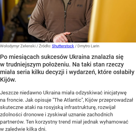
Wołodymyr Zełenski
/ Źródło:
Shutterstock
/
Dmytro Larin
Po miesiącach sukcesów Ukraina znalazła się
w trudniejszym położeniu. Na taki stan rzeczy
miała seria kilku decyzji i wydarzeń, które osłabiły
Kijów.
Jeszcze niedawno Ukraina miała odzyskiwać inicjatywę
na froncie. Jak opisuje "The Atlantic", Kijów przeprowadzał
skuteczne ataki na rosyjską infrastrukturę, rozwijał
zdolności dronowe i zyskiwał uznanie zachodnich
partnerów. Ten korzystny trend miał jednak wyhamować
w zaledwie kilka dni.