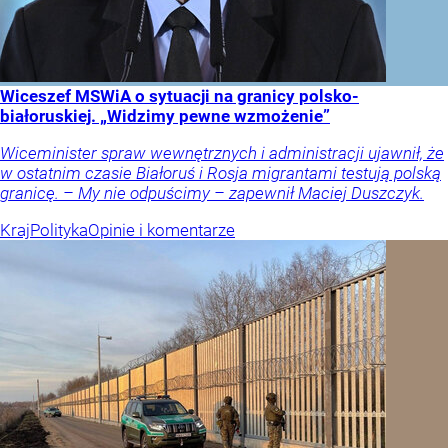
Wiceszef MSWiA o sytuacji na granicy polsko-
białoruskiej. „Widzimy pewne wzmożenie”
Wiceminister spraw wewnętrznych i administracji ujawnił, że
w ostatnim czasie Białoruś i Rosja migrantami testują polską
granicę. – My nie odpuścimy – zapewnił Maciej Duszczyk.
Kraj
Polityka
Opinie i komentarze