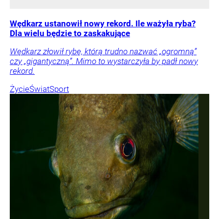
Wędkarz ustanowił nowy rekord. Ile ważyła ryba?
Dla wielu będzie to zaskakujące
Wędkarz złowił rybę, którą trudno nazwać „ogromną”
czy „gigantyczną”. Mimo to wystarczyła by padł nowy
rekord.
Życie
Świat
Sport