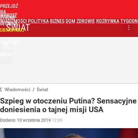
PRZEJDŹ
NA
WPROST
STRONĘ
WIADOMOŚCI
POLITYKA
BIZNES
DOM
ZDROWIE
ROZRYWKA
TYGODN
GŁÓWNĄ
ŚWIAT
UBSKRYBUJ
ZALOGUJ
MENU
Wiadomości
/
Świat
Szpieg w otoczeniu Putina? Sensacyjne
doniesienia o tajnej misji USA
Dodano:
10
września
2019
12:09