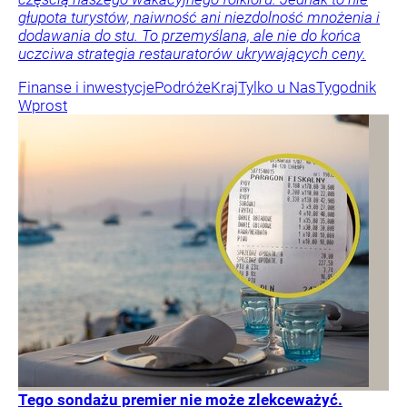
głupota turystów, naiwność ani niezdolność mnożenia i
dodawania do stu. To przemyślana, ale nie do końca
uczciwa strategia restauratorów ukrywających ceny.
Finanse i inwestycje
Podróże
Kraj
Tylko u Nas
Tygodnik
Wprost
Tego sondażu premier nie może zlekceważyć.