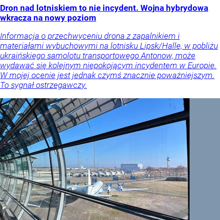
Dron nad lotniskiem to nie incydent. Wojna hybrydowa
wkracza na nowy poziom
Informacja o przechwyceniu drona z zapalnikiem i
materiałami wybuchowymi na lotnisku Lipsk/Halle, w pobliżu
ukraińskiego samolotu transportowego Antonow, może
wydawać się kolejnym niepokojącym incydentem w Europie.
W mojej ocenie jest jednak czymś znacznie poważniejszym.
To sygnał ostrzegawczy.