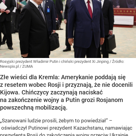
Rosyjski prezydent Władimir Putin i chiński prezydent Xi Jinping
/ Źródło:
Newspix.pl
/
ZUMA
Złe wieści dla Kremla: Amerykanie poddają się
z resetem wobec Rosji i przyznają, że nie docenili
Kijowa. Chińczycy zaczynają naciskać
na zakończenie wojny a Putin grozi Rosjanom
powszechną mobilizacją.
„Szanowani ludzie prosili, żebym to powiedział” –
oświadczył Putinowi prezydent Kazachstanu, namawiając
prezydenta Rosji
do zakończenia wojny przeciw Ukrainie.