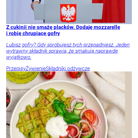
Z cukinii nie smażę placków. Dodaję mozzarellę
i robię chrupiące gofry
Lubisz gofry? Gdy spróbujesz tych przepadniesz. Jeden
wytrawny składnik sprawia, że smakują naprawdę
wyjątkowo.
Przepisy
Żywienie
Składniki odżywcze