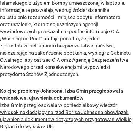
Islamskiego z użyciem bomby umieszczonej w laptopie.
Informacje te pozwalają według źródeł dziennika
na ustalenie tożsamości i miejsca pobytu informatora
oraz ustalenie, która z sojuszniczych agencji
wywiadowczych przekazała te poufne informacje CIA.
„Washington Post” podaje ponadto, że jeden
z przedstawicieli aparatu bezpieczeństwa państwa,
nie czekając na zakończenie spotkania, wybiegł z Gabinetu
Owalnego, aby ostrzec CIA oraz Agencję Bezpieczeństwa
Narodowego przed konsekwencjami wypowiedzi
prezydenta Stanów Zjednoczonych.
Kolejne problemy Johnsona. Izba Gmin przegłosowała
wniosek ws. ujawnienia dokumentów
Izba Gmin przegłosowała w poniedziałkowy wieczór
wniosek nakładający na rząd Borisa Johnsona obowiązek
ujawnienia dokumentów dotyczących przygotowań Wielkiej
Brytanii do wyjścia z UE.