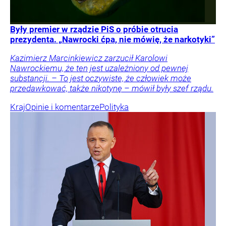
Były premier w rządzie PiS o próbie otrucia
prezydenta. „Nawrocki ćpa, nie mówię, że narkotyki”
Kazimierz Marcinkiewicz zarzucił Karolowi
Nawrockiemu, że ten jest uzależniony od pewnej
substancji. – To jest oczywiste, że człowiek może
przedawkować, także nikotynę – mówił były szef rządu.
Kraj
Opinie i komentarze
Polityka