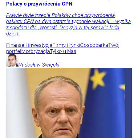
Polacy o przywróceniu CPN
Prawie dwie trzecie Polaków chce przywrócenia
pakietu CPN na dwa ostatnie tygodnie wakacji – wynika
z sondażu dla „Wprost”. Decyzja w tej sprawie lada
dzień.
Finanse i inwestycje
Firmy i rynki
Gospodarka
Twój
portfel
Motoryzacja
Tylko u Nas
Radosław
Święcki