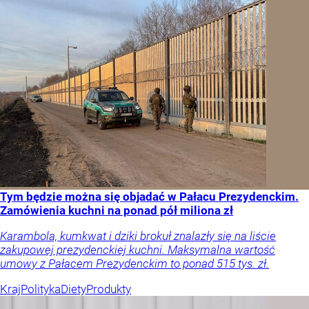
Tym będzie można się objadać w Pałacu Prezydenckim.
Zamówienia kuchni na ponad pół miliona zł
Karambola, kumkwat i dziki brokuł znalazły się na liście
zakupowej prezydenckiej kuchni. Maksymalna wartość
umowy z Pałacem Prezydenckim to ponad 515 tys. zł.
Kraj
Polityka
Diety
Produkty