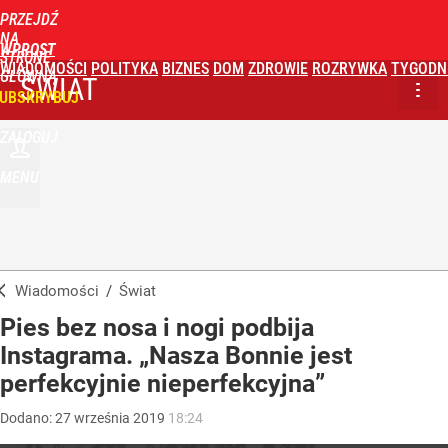
PRZEJDŹ
NA
WPROST
STRONĘ
WIADOMOŚCI
POLITYKA
BIZNES
DOM
ZDROWIE
ROZRYWKA
TYGODN
GŁÓWNĄ
ŚWIAT
UBSKRYBUJ
ZALOGUJ
MENU
Wiadomości
/
Świat
Pies bez nosa i nogi podbija
Instagrama. „Nasza Bonnie jest
perfekcyjnie nieperfekcyjna”
Dodano:
27
września
2019
18:24