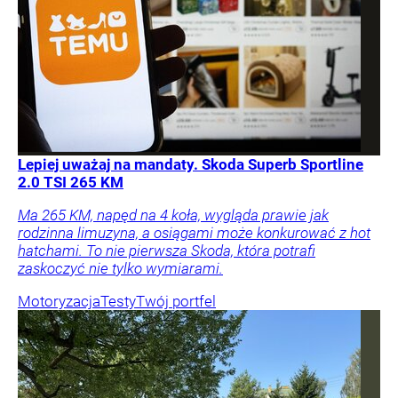
Lepiej uważaj na mandaty. Skoda Superb Sportline
2.0 TSI 265 KM
Ma 265 KM, napęd na 4 koła, wygląda prawie jak
rodzinna limuzyna, a osiągami może konkurować z hot
hatchami. To nie pierwsza Skoda, która potrafi
zaskoczyć nie tylko wymiarami.
Motoryzacja
Testy
Twój portfel