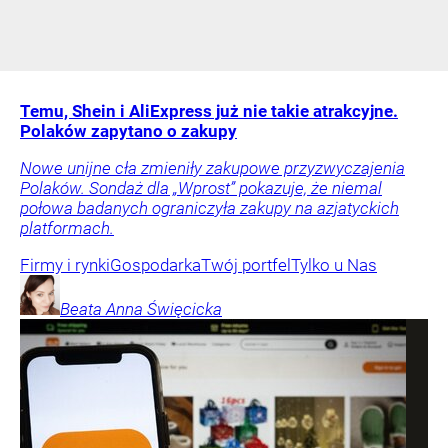
Temu, Shein i AliExpress już nie takie atrakcyjne.
Polaków zapytano o zakupy
Nowe unijne cła zmieniły zakupowe przyzwyczajenia
Polaków. Sondaż dla „Wprost” pokazuje, że niemal
połowa badanych ograniczyła zakupy na azjatyckich
platformach.
Firmy i rynki
Gospodarka
Twój portfel
Tylko u Nas
Beata Anna
Święcicka