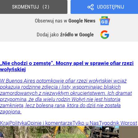
SKOMENTUJ
UDOSTĘPNIJ
2
Obserwuj nas
w
Google News
Dodaj jako
źródło w Google
„Nie chodzi o zemstę”. Mocny apel w sprawie ofiar rzezi
wołyńskiej
W Buenos Aires potomkowie ofiar rzezi wołyńskiej wciąż
pokazują rodzinne zdjęcia i listy, wspominając bliskich
zamordowanych z niezwykłym okrucieństwem. Ich dramat
przypomina, że dla wielu rodzin Wołyń nie jest historią
zamkniętą, lecz bolesną raną, która do dziś nie została
zagojona.
Kraj
Polityka
Opinie i komentarze
Tylko u Nas
Tygodnik Wprost