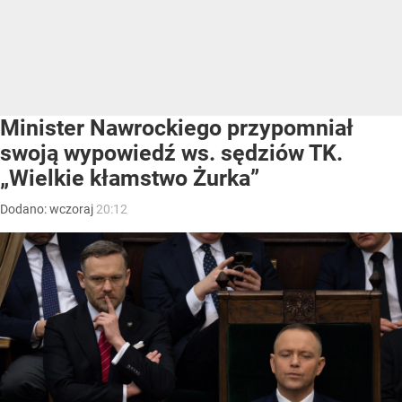
Minister Nawrockiego przypomniał
swoją wypowiedź ws. sędziów TK.
„Wielkie kłamstwo Żurka”
Dodano:
wczoraj
20:12