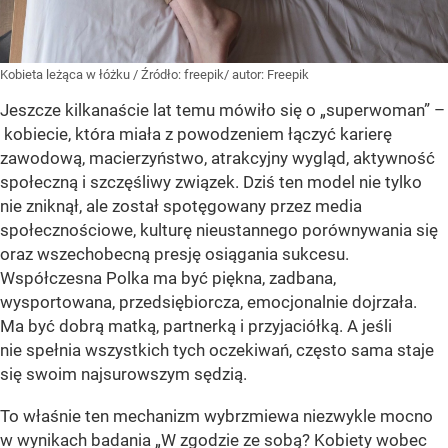
Kobieta leżąca w łóżku
/ Źródło:
freepik/ autor: Freepik
Jeszcze kilkanaście lat temu mówiło się o „superwoman” –
kobiecie, która miała z powodzeniem łączyć karierę
zawodową, macierzyństwo, atrakcyjny wygląd, aktywność
społeczną i szczęśliwy związek. Dziś ten model nie tylko
nie zniknął, ale został spotęgowany przez media
społecznościowe, kulturę nieustannego porównywania się
oraz wszechobecną presję osiągania sukcesu.
Współczesna Polka ma być piękna, zadbana,
wysportowana, przedsiębiorcza, emocjonalnie dojrzała.
Ma być dobrą matką, partnerką i przyjaciółką. A jeśli
nie spełnia wszystkich tych oczekiwań, często sama staje
się swoim najsurowszym sędzią.
To właśnie ten mechanizm wybrzmiewa niezwykle mocno
w wynikach badania „W zgodzie ze sobą? Kobiety wobec