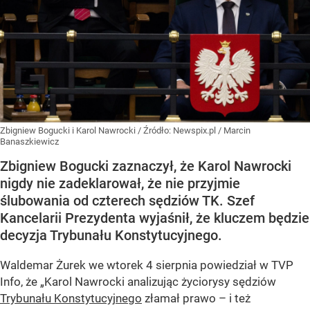
Zbigniew Bogucki i Karol Nawrocki
/ Źródło:
Newspix.pl
/
Marcin
Banaszkiewicz
Zbigniew Bogucki zaznaczył, że Karol Nawrocki
nigdy nie zadeklarował, że nie przyjmie
ślubowania od czterech sędziów TK. Szef
Kancelarii Prezydenta wyjaśnił, że kluczem będzie
decyzja Trybunału Konstytucyjnego.
Waldemar Żurek we wtorek 4 sierpnia powiedział w TVP
Info, że „Karol Nawrocki analizując życiorysy sędziów
Trybunału Konstytucyjnego
złamał prawo – i też