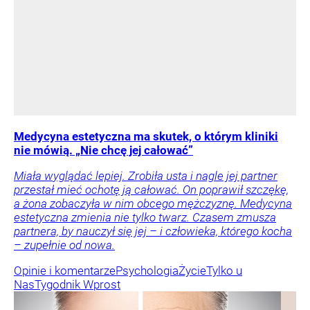
Medycyna estetyczna ma skutek, o którym kliniki
nie mówią. „Nie chcę jej całować”
Miała wyglądać lepiej. Zrobiła usta i nagle jej partner
przestał mieć ochotę ją całować. On poprawił szczękę,
a żona zobaczyła w nim obcego mężczyznę. Medycyna
estetyczna zmienia nie tylko twarz. Czasem zmusza
partnera, by nauczył się jej – i człowieka, którego kocha
– zupełnie od nowa.
Opinie i komentarze
Psychologia
Życie
Tylko u
Nas
Tygodnik Wprost