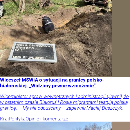
Wiceszef MSWiA o sytuacji na granicy polsko-
białoruskiej. „Widzimy pewne wzmożenie”
Wiceminister spraw wewnętrznych i administracji ujawnił, że
w ostatnim czasie Białoruś i Rosja migrantami testują polską
granicę. – My nie odpuścimy – zapewnił Maciej Duszczyk.
Kraj
Polityka
Opinie i komentarze