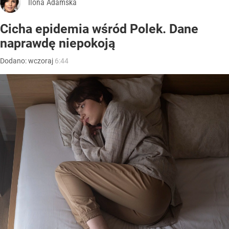
Ilona Adamska
Cicha epidemia wśród Polek. Dane
naprawdę niepokoją
Dodano:
wczoraj
6:44