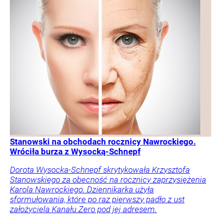
Stanowski na obchodach rocznicy Nawrockiego.
Wróciła burza z Wysocką-Schnepf
Dorota Wysocka-Schnepf skrytykowała Krzysztofa
Stanowskiego za obecność na rocznicy zaprzysiężenia
Karola Nawrockiego. Dziennikarka użyła
sformułowania, które po raz pierwszy padło z ust
założyciela Kanału Zero pod jej adresem.