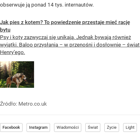
obserwuje ją ponad 14 tys. internautów.
Jak pies z kotem? To powiedzenie przestaje mieć rację
bytu
Psy i koty zazwyczaj się unikają. Jednak bywają również
wyjątki. Baloo przysłania – w przenośni i dosłownie – świat
Henry’ego.
Źródło:
Metro.co.uk
Facebook
Instagram
Wiadomości
Świat
Życie
Light