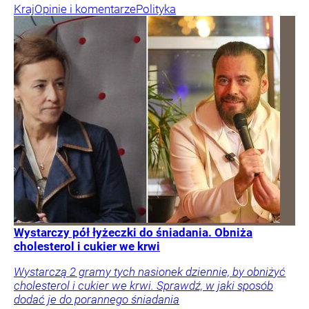
Kraj
Opinie i komentarze
Polityka
Wystarczy pół łyżeczki do śniadania. Obniża
cholesterol i cukier we krwi
Wystarczą 2 gramy tych nasionek dziennie, by obniżyć
cholesterol i cukier we krwi. Sprawdź, w jaki sposób
dodać je do porannego śniadania