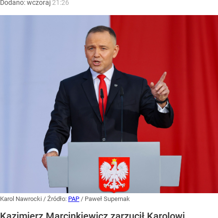
Dodano:
wczoraj
21:26
Karol Nawrocki
/ Źródło:
PAP
/
Paweł Supernak
Kazimierz Marcinkiewicz zarzucił Karolowi