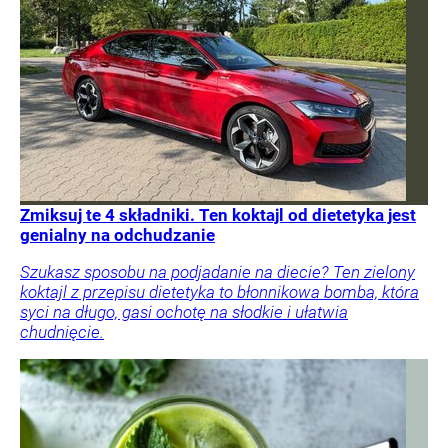
Zmiksuj te 4 składniki. Ten koktajl od dietetyka jest
genialny na odchudzanie
Szukasz sposobu na podjadanie na diecie? Ten zielony
koktajl z przepisu dietetyka to błonnikowa bomba, która
syci na długo, gasi ochotę na słodkie i ułatwia
chudnięcie.