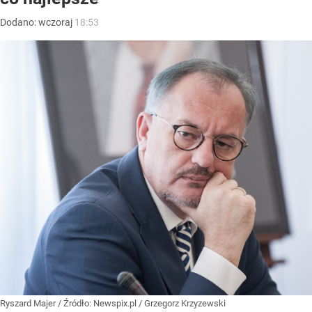
Dodano:
wczoraj
18:53
Ryszard Majer
/ Źródło:
Newspix.pl
/
Grzegorz Krzyzewski