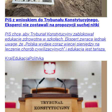
PiS z wnioskiem do Trybunału Konstytucyjnego.
Eksperci nie zostawali na propozycji suchej nitki
PiS chce, aby Trybunał Konstytucyjny zablokował
edukację zdrowotną w szkołach. Ekspert zwraca jednak
uwagę, że „Polska wydaje coraz więcej pieniędzy na
leczenie chorób cywilizacyjnych” i edukacja jest tańsza.
Kraj
Edukacja
Polityka