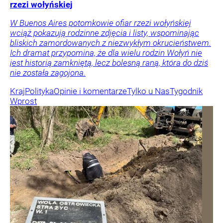
rzezi wołyńskiej
W Buenos Aires potomkowie ofiar rzezi wołyńskiej
wciąż pokazują rodzinne zdjęcia i listy, wspominając
bliskich zamordowanych z niezwykłym okrucieństwem.
Ich dramat przypomina, że dla wielu rodzin Wołyń nie
jest historią zamkniętą, lecz bolesną raną, która do dziś
nie została zagojona.
Kraj
Polityka
Opinie i komentarze
Tylko u Nas
Tygodnik
Wprost