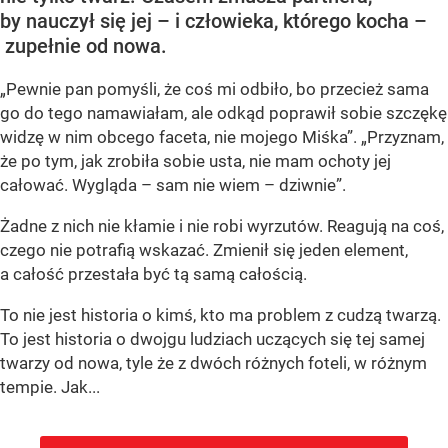
by nauczył się jej – i człowieka, którego kocha –
zupełnie od nowa.
„Pewnie pan pomyśli, że coś mi odbiło, bo przecież sama
go do tego namawiałam, ale odkąd poprawił sobie szczękę
widzę w nim obcego faceta, nie mojego Miśka”. „Przyznam,
że po tym, jak zrobiła sobie usta, nie mam ochoty jej
całować. Wygląda – sam nie wiem – dziwnie”.
Żadne z nich nie kłamie i nie robi wyrzutów. Reagują na coś,
czego nie potrafią wskazać. Zmienił się jeden element,
a całość przestała być tą samą całością.
To nie jest historia o kimś, kto ma problem z cudzą twarzą.
To jest historia o dwojgu ludziach uczących się tej samej
twarzy od nowa, tyle że z dwóch różnych foteli, w różnym
tempie. Jak...