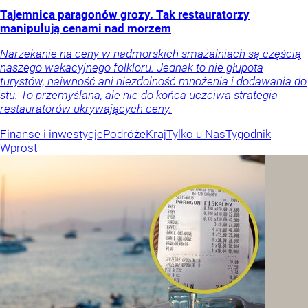
Tajemnica paragonów grozy. Tak restauratorzy
manipulują cenami nad morzem
Narzekanie na ceny w nadmorskich smażalniach są częścią
naszego wakacyjnego folkloru. Jednak to nie głupota
turystów, naiwność ani niezdolność mnożenia i dodawania do
stu. To przemyślana, ale nie do końca uczciwa strategia
restauratorów ukrywających ceny.
Finanse i inwestycje
Podróże
Kraj
Tylko u Nas
Tygodnik
Wprost