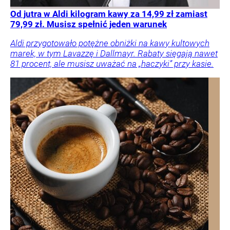
Od jutra w Aldi kilogram kawy za 14,99 zł zamiast
79,99 zł. Musisz spełnić jeden warunek
Aldi przygotowało potężne obniżki na kawy kultowych
marek, w tym Lavazzę i Dallmayr. Rabaty sięgają nawet
81 procent, ale musisz uważać na „haczyki” przy kasie.