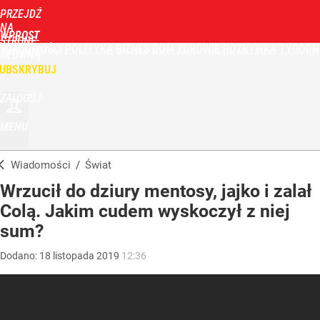
PRZEJDŹ
NA
WPROST
STRONĘ
WIADOMOŚCI
POLITYKA
BIZNES
DOM
ZDROWIE
ROZRYWKA
TYGODN
GŁÓWNĄ
UBSKRYBUJ
ZALOGUJ
MENU
Wiadomości
/
Świat
Wrzucił do dziury mentosy, jajko i zalał
Colą. Jakim cudem wyskoczył z niej
sum?
Dodano:
18
listopada
2019
12:36