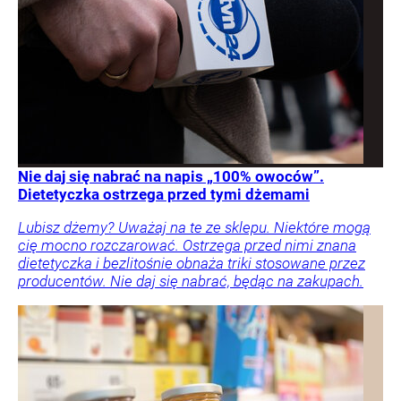
Nie daj się nabrać na napis „100% owoców”.
Dietetyczka ostrzega przed tymi dżemami
Lubisz dżemy? Uważaj na te ze sklepu. Niektóre mogą
cię mocno rozczarować. Ostrzega przed nimi znana
dietetyczka i bezlitośnie obnaża triki stosowane przez
producentów. Nie daj się nabrać, będąc na zakupach.