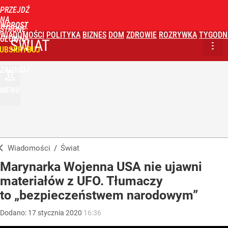
PRZEJDŹ
NA
WPROST
STRONĘ
WIADOMOŚCI
POLITYKA
BIZNES
DOM
ZDROWIE
ROZRYWKA
TYGODN
GŁÓWNĄ
ŚWIAT
UBSKRYBUJ
ZALOGUJ
MENU
Wiadomości
/
Świat
Marynarka Wojenna USA nie ujawni
materiałów z UFO. Tłumaczy
to „bezpieczeństwem narodowym”
Dodano:
17
stycznia
2020
16:36