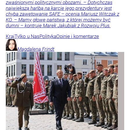
zwaśnionymi politycznymi obozami. – Dotychczas
największą hańbą na karcie jego prezydentury jest
chyba zawetowanie SAFE – ocenia Mariusz Witczak z
KO. – Mamy głowę państwa, z której możemy być
dumni – kontruje Marek Jakubiak z Rozwoju Plus.
Kraj
Tylko u Nas
Polityka
Opinie i komentarze
Magdalena
Frindt