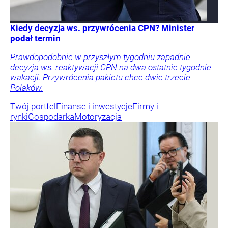
Kiedy decyzja ws. przywrócenia CPN? Minister
podał termin
Prawdopodobnie w przyszłym tygodniu zapadnie
decyzja ws. reaktywacji CPN na dwa ostatnie tygodnie
wakacji. Przywrócenia pakietu chce dwie trzecie
Polaków.
Twój portfel
Finanse i inwestycje
Firmy i
rynki
Gospodarka
Motoryzacja