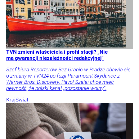
TVN zmieni właściciela i profil stacji? „Nie
ma gwarancji niezależności redakcyjnej”
Szef biura Reporterów Bez Granic w Pradze obawia się
o zmiany w TVN24 po fuzji Paramount Skydance z
Warner Bros. Discovery. Pavol Szalai chce mieć
pewność, że polski kanał „pozostanie wolny”.
Kraj
Świat