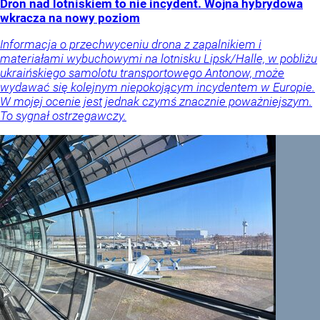
Dron nad lotniskiem to nie incydent. Wojna hybrydowa
wkracza na nowy poziom
Informacja o przechwyceniu drona z zapalnikiem i
materiałami wybuchowymi na lotnisku Lipsk/Halle, w pobliżu
ukraińskiego samolotu transportowego Antonow, może
wydawać się kolejnym niepokojącym incydentem w Europie.
W mojej ocenie jest jednak czymś znacznie poważniejszym.
To sygnał ostrzegawczy.