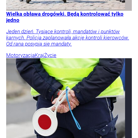
Wielka obława drogówki. Będą kontrolować tylko
jedno
Jeden dzień. Tysiące kontroli, mandatów i punktów
karnych. Policja zaplanowała akcję kontroli kierowców.
Od rana posypią się mandaty.
Motoryzacja
Kraj
Życie