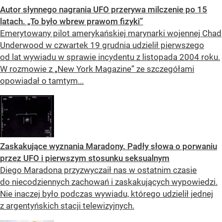
Autor słynnego nagrania UFO przerywa milczenie po 15
latach. „To było wbrew prawom fizyki”
Emerytowany pilot amerykańskiej marynarki wojennej Chad
Underwood w czwartek 19 grudnia udzielił pierwszego
od lat wywiadu w sprawie incydentu z listopada 2004 roku.
W rozmowie z „New York Magazine” ze szczegółami
opowiadał o tamtym...
Zaskakujące wyznania Maradony. Padły słowa o porwaniu
przez UFO i pierwszym stosunku seksualnym
Diego Maradona przyzwyczaił nas w ostatnim czasie
do niecodziennych zachowań i zaskakujących wypowiedzi.
Nie inaczej było podczas wywiadu, którego udzielił jednej
z argentyńskich stacji telewizyjnych.