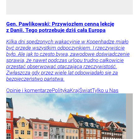
Gen. Pawlikowski: Przywiozłem cenną lekcję
z Danii. Tego potrzebuje dziś cała Europa
Kilka dni spędzonych wakacyjnie w Kopenhadze miało
być przede wszystkim odpoczynkiem. I rzeczywiście
było. Ale jak to często bywa, zawodowe doświadczenie
sprawia, że nawet podczas urlopu trudno całkowicie
przestać obserwować otaczającą rzeczywistość.
Zwłaszcza gdy przez wiele lat odpowiadało się za
bezpieczeństwo państwa.
Opinie i komentarze
Polityka
Kraj
Świat
Tylko u Nas