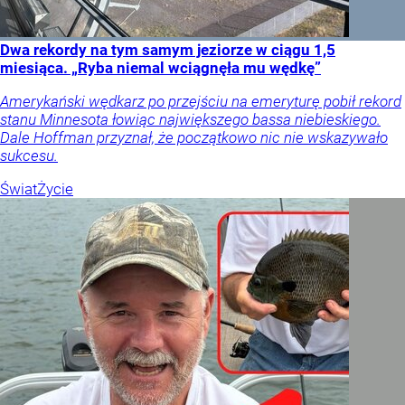
Dwa rekordy na tym samym jeziorze w ciągu 1,5
miesiąca. „Ryba niemal wciągnęła mu wędkę”
Amerykański wędkarz po przejściu na emeryturę pobił rekord
stanu Minnesota łowiąc największego bassa niebieskiego.
Dale Hoffman przyznał, że początkowo nic nie wskazywało
sukcesu.
Świat
Życie