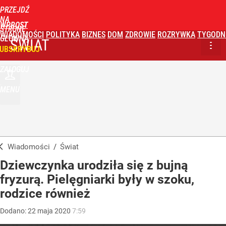
PRZEJDŹ
NA
WPROST
STRONĘ
WIADOMOŚCI
POLITYKA
BIZNES
DOM
ZDROWIE
ROZRYWKA
TYGODN
GŁÓWNĄ
ŚWIAT
UBSKRYBUJ
ZALOGUJ
MENU
Wiadomości
/
Świat
Dziewczynka urodziła się z bujną
fryzurą. Pielęgniarki były w szoku,
rodzice również
Dodano:
22
maja
2020
7:59