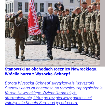
Stanowski na obchodach rocznicy Nawrockiego.
Wróciła burza z Wysocką-Schnepf
Dorota Wysocka-Schnepf skrytykowała Krzysztofa
Stanowskiego za obecność na rocznicy zaprzysiężenia
Karola Nawrockiego. Dziennikarka użyła
sformułowania, które po raz pierwszy padło z ust
założyciela Kanału Zero pod jej adresem.