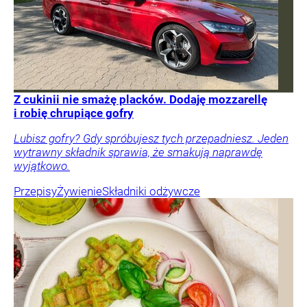
Z cukinii nie smażę placków. Dodaję mozzarellę
i robię chrupiące gofry
Lubisz gofry? Gdy spróbujesz tych przepadniesz. Jeden
wytrawny składnik sprawia, że smakują naprawdę
wyjątkowo.
Przepisy
Żywienie
Składniki odżywcze