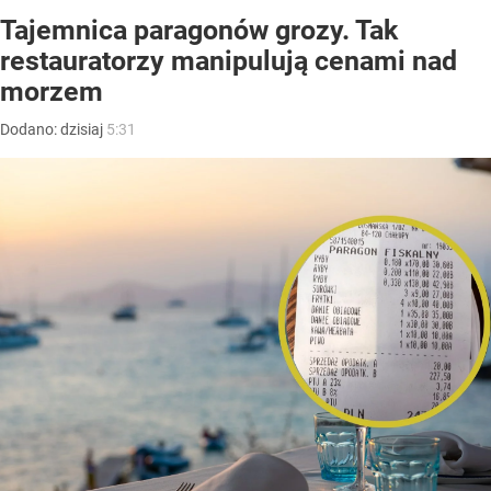
Tajemnica paragonów grozy. Tak
restauratorzy manipulują cenami nad
morzem
Dodano:
dzisiaj
5:31