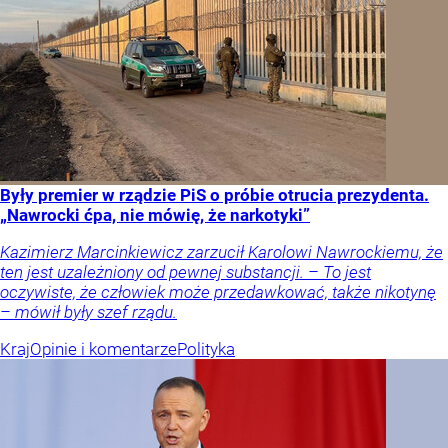
Były premier w rządzie PiS o próbie otrucia prezydenta.
„Nawrocki ćpa, nie mówię, że narkotyki”
Kazimierz Marcinkiewicz zarzucił Karolowi Nawrockiemu, że
ten jest uzależniony od pewnej substancji. – To jest
oczywiste, że człowiek może przedawkować, także nikotynę
– mówił były szef rządu.
Kraj
Opinie i komentarze
Polityka