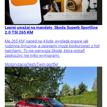
Lepiej uważaj na mandaty. Skoda Superb Sportline
2.0 TSI 265 KM
Ma 265 KM, napęd na 4 koła, wygląda prawie jak
rodzinna limuzyna, a osiągami może konkurować z hot
hatchami. To nie pierwsza Skoda, która potrafi
zaskoczyć nie tylko wymiarami.
Motoryzacja
Testy
Twój portfel