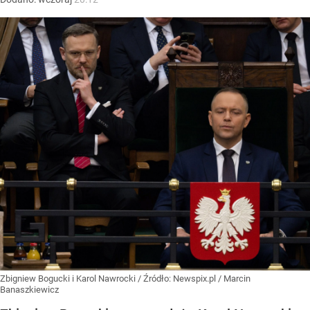
Zbigniew Bogucki i Karol Nawrocki
/ Źródło:
Newspix.pl
/
Marcin
Banaszkiewicz