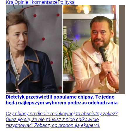
Kraj
Opinie i komentarze
Polityka
Dietetyk prześwietlił popularne chipsy. Te jedne
będą najlepszym wyborem podczas odchudzania
Czy chipsy na diecie redukcyjnej to absolutny zakaz?
Okazuje się, że nie musisz z nich całkowicie
rezygnować. Zobacz, co proponują eksperci.