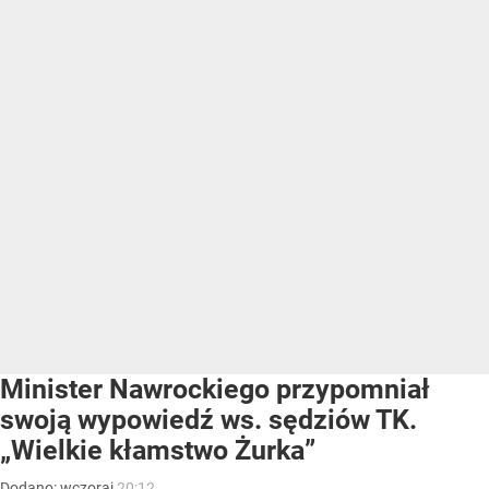
Minister Nawrockiego przypomniał
swoją wypowiedź ws. sędziów TK.
„Wielkie kłamstwo Żurka”
Dodano:
wczoraj
20:12