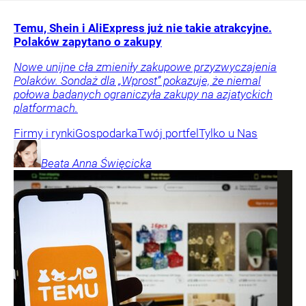
Temu, Shein i AliExpress już nie takie atrakcyjne.
Polaków zapytano o zakupy
Nowe unijne cła zmieniły zakupowe przyzwyczajenia
Polaków. Sondaż dla „Wprost” pokazuje, że niemal
połowa badanych ograniczyła zakupy na azjatyckich
platformach.
Firmy i rynki
Gospodarka
Twój portfel
Tylko u Nas
Beata Anna
Święcicka