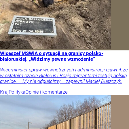
Wiceszef MSWiA o sytuacji na granicy polsko-
białoruskiej. „Widzimy pewne wzmożenie”
Wiceminister spraw wewnętrznych i administracji ujawnił, że
w ostatnim czasie Białoruś i Rosja migrantami testują polską
granicę. – My nie odpuścimy – zapewnił Maciej Duszczyk.
Kraj
Polityka
Opinie i komentarze