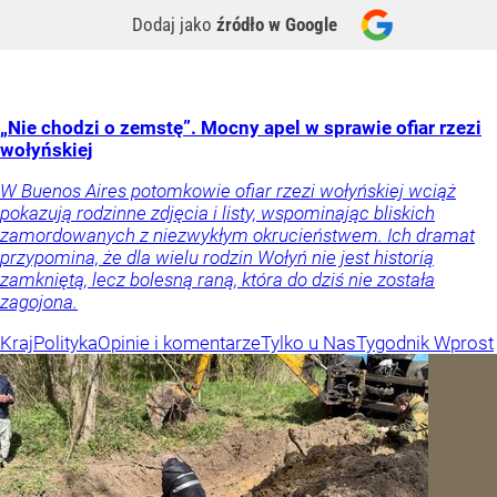
Dodaj jako
źródło w Google
„Nie chodzi o zemstę”. Mocny apel w sprawie ofiar rzezi
wołyńskiej
W Buenos Aires potomkowie ofiar rzezi wołyńskiej wciąż
pokazują rodzinne zdjęcia i listy, wspominając bliskich
zamordowanych z niezwykłym okrucieństwem. Ich dramat
przypomina, że dla wielu rodzin Wołyń nie jest historią
zamkniętą, lecz bolesną raną, która do dziś nie została
zagojona.
Kraj
Polityka
Opinie i komentarze
Tylko u Nas
Tygodnik Wprost