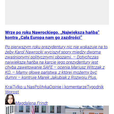
Wrze po roku Nawrockiego. „Największa hańba”
kontra „Cała Europa nam go zazdrości”
Po pierwszym roku prezydentury nic nie wskazuje na to,
żeby Karol Nawrocki wyciszył spory między dwoma
zwaśnionymi politycznymi obozami. – Dotychczas
największą hańbą na karcie jego prezydentury jest
chyba zawetowanie SAFE – ocenia Mariusz Witczak z
KO. – Mamy głowę państwa, z której możemy być
dumni – kontruje Marek Jakubiak z Rozwoju Plus.
Kraj
Tylko u Nas
Polityka
Opinie i komentarze
Tygodnik
Wprost
Magdalena
Frindt