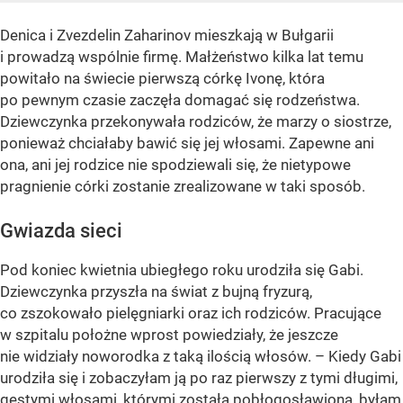
Denica i Zvezdelin Zaharinov mieszkają w Bułgarii
i prowadzą wspólnie firmę. Małżeństwo kilka lat temu
powitało na świecie pierwszą córkę Ivonę, która
po pewnym czasie zaczęła domagać się rodzeństwa.
Dziewczynka przekonywała rodziców, że marzy o siostrze,
ponieważ chciałaby bawić się jej włosami. Zapewne ani
ona, ani jej rodzice nie spodziewali się, że nietypowe
pragnienie córki zostanie zrealizowane w taki sposób.
Gwiazda sieci
Pod koniec kwietnia ubiegłego roku urodziła się Gabi.
Dziewczynka przyszła na świat z bujną fryzurą,
co zszokowało pielęgniarki oraz ich rodziców. Pracujące
w szpitalu położne wprost powiedziały, że jeszcze
nie widziały noworodka z taką ilością włosów. – Kiedy Gabi
urodziła się i zobaczyłam ją po raz pierwszy z tymi długimi,
gęstymi włosami, którymi została pobłogosławiona, byłam