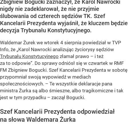
Zbigniew Bogucki zaznaczył, że Karol Nawrocki
nigdy nie zadeklarował, że nie przyjmie
ślubowania od czterech sędziów TK. Szef
Kancelarii Prezydenta wyjaśnił, że kluczem będzie
decyzja Trybunału Konstytucyjnego.
Waldemar Żurek we wtorek 4 sierpnia powiedział w TVP
Info, że „Karol Nawrocki analizując życiorysy sędziów
Trybunału Konstytucyjnego
złamał prawo – i też
za to odpowie”. Do sprawy odniósł się w czwartek w RMF
FM Zbigniew Bogucki. Szef Kancelarii Prezydenta w sobotę
przypomniał swoją wypowiedź w mediach
społecznościowych. – Te wszystkie deklaracje pana
ministra Żurka są albo śmieszne, albo tragikomiczne i tak
jest w tym przypadku – zaczął Bogucki.
Szef Kancelarii Prezydenta odpowiedział
na słowa Waldemara Żurka