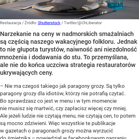
Restauracja
/ Źródło:
Shutterstock
/
Twitter/@ChLiberator
Narzekanie na ceny w nadmorskich smażalniach
są częścią naszego wakacyjnego folkloru. Jednak
to nie głupota turystów, naiwność ani niezdolność
mnożenia i dodawania do stu. To przemyślana,
ale nie do końca uczciwa strategia restauratorów
ukrywających ceny.
– Nie ma czegoś takiego jak paragony grozy. Są tylko
paragony grozy dla idiotów, którzy nie potrafią czytać.
Bo sprawdzasz co jest w menu i w tym momencie
nie musisz się martwić, czy zapłacisz więcej czy mniej.
Ale jeżeli ludzie nie czytają menu, nie czytają cen, to potem
są mocno zdziwieni. Więc wszystkie te publikacje
w gazetach o paragonach grozy można wyrzucić
do śmietnika – powiedział w facebookowym nagraniu