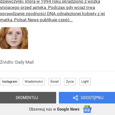
dziewczynki, którą w 1994 roku skradziono z wózka
stojącego przed apteką. Podczas gdy wciąż trwa
sprawdzanie zgodności DNA odnalezionej kobiety z jej
matką, Polsat News publikuje cześć...
Źródło:
Daily Mail
Instagram
Wiadomości
Świat
Życie
Light
SKOMENTUJ
UDOSTĘPNIJ
Obserwuj nas
w
Google News