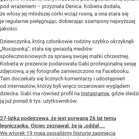
pod wrażeniem – przyznała Denica. Kobieta dodała,
że włosy jej młodszej córki wciąż rosną, a ona stara się
je regularnie pielęgnując, dobierając szampony najwyższej
jakości.
Dziewczynka, którą członkowie rodziny szybko okrzyknęli
„Roszpunką”, stała się gwiazdą mediów
społecznościowych za sprawą swojej matki chrzestnej.
Kobieta w prezencie podarowała Gabi profesjonalną sesję
zdjęciową, a jej fotografie zamieszczono na Facebooku.
Tam doczekały się licznych komentarzy i udostępnień
od internautów, którzy byli wręcz oczarowani wyglądem
dziecka. Gabi ma również profil na
Instagramie
, gdzie śledzi
ją już ponad 6 tys. użytkowników.
27-latka podejrzewa, że jest porwaną 26 lat temu
legniczanką. Ojciec zeznawał, że ją „oddał,...
We wtorek 19 maja opisaliśmy historię zaginięcia