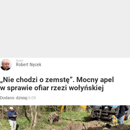
Autor:
Robert Nęcek
„Nie chodzi o zemstę”. Mocny apel
w sprawie ofiar rzezi wołyńskiej
Dodano:
dzisiaj
6:09