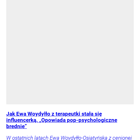
Jak Ewa Woydyłło z terapeutki stała się
influencerką. „Opowiada pop-psychologiczne
brednie”
W ostatnich latach Ewa Woydyłło-Osiatyńska z cenionej