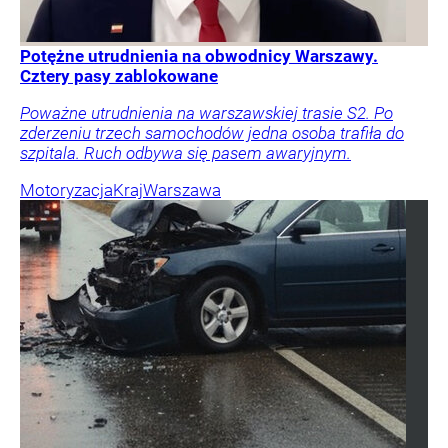
Potężne utrudnienia na obwodnicy Warszawy.
Cztery pasy zablokowane
Poważne utrudnienia na warszawskiej trasie S2. Po
zderzeniu trzech samochodów jedna osoba trafiła do
szpitala. Ruch odbywa się pasem awaryjnym.
Motoryzacja
Kraj
Warszawa