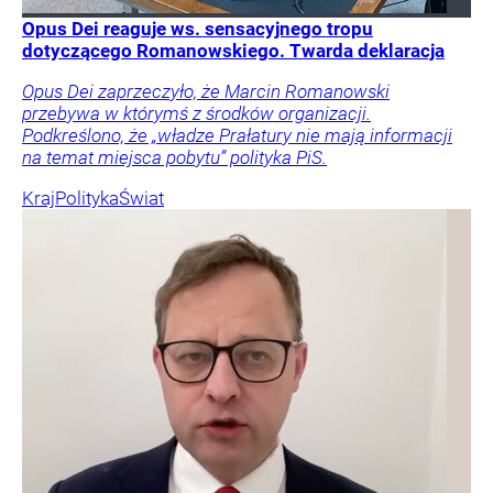
Opus Dei reaguje ws. sensacyjnego tropu
dotyczącego Romanowskiego. Twarda deklaracja
Opus Dei zaprzeczyło, że Marcin Romanowski
przebywa w którymś z środków organizacji.
Podkreślono, że „władze Prałatury nie mają informacji
na temat miejsca pobytu” polityka PiS.
Kraj
Polityka
Świat