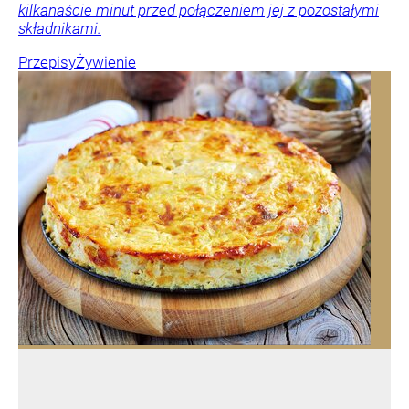
kilkanaście minut przed połączeniem jej z pozostałymi
składnikami.
Przepisy
Żywienie