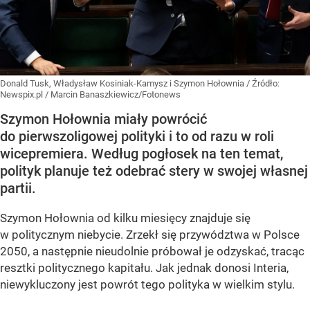
Donald Tusk, Władysław Kosiniak-Kamysz i Szymon Hołownia
/ Źródło:
Newspix.pl
/
Marcin Banaszkiewicz/Fotonews
Szymon Hołownia miały powrócić
do pierwszoligowej polityki i to od razu w roli
wicepremiera. Według pogłosek na ten temat,
polityk planuje też odebrać stery w swojej własnej
partii.
Szymon Hołownia od kilku miesięcy znajduje się
w politycznym niebycie. Zrzekł się przywództwa w Polsce
2050, a następnie nieudolnie próbował je odzyskać, tracąc
resztki politycznego kapitału. Jak jednak donosi Interia,
niewykluczony jest powrót tego polityka w wielkim stylu.