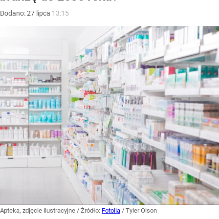
Dodano:
27
lipca
13:15
Apteka, zdjęcie ilustracyjne
/ Źródło:
Fotolia
/
Tyler Olson