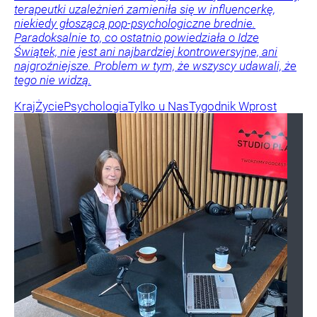
terapeutki uzależnień zamieniła się w influencerkę,
niekiedy głoszącą pop-psychologiczne brednie.
Paradoksalnie to, co ostatnio powiedziała o Idze
Świątek, nie jest ani najbardziej kontrowersyjne, ani
najgroźniejsze. Problem w tym, że wszyscy udawali, że
tego nie widzą.
Kraj
Życie
Psychologia
Tylko u Nas
Tygodnik Wprost