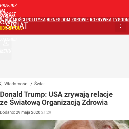
PRZEJDŹ
NA
WPROST
STRONĘ
WIADOMOŚCI
POLITYKA
BIZNES
DOM
ZDROWIE
ROZRYWKA
TYGODN
GŁÓWNĄ
ŚWIAT
UBSKRYBUJ
ZALOGUJ
MENU
Wiadomości
/
Świat
Donald Trump: USA zrywają relacje
ze Światową Organizacją Zdrowia
Dodano:
29
maja
2020
21:29