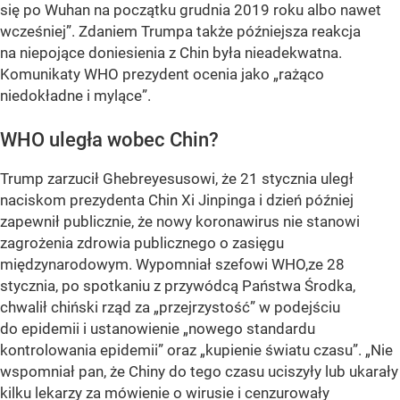
się po Wuhan na początku grudnia 2019 roku albo nawet
wcześniej”
. Zdaniem Trumpa także późniejsza reakcja
na niepojące doniesienia z Chin była nieadekwatna.
Komunikaty WHO prezydent ocenia jako
„rażąco
niedokładne i mylące”
.
WHO uległa wobec Chin?
Trump zarzucił Ghebreyesusowi, że 21 stycznia uległ
naciskom prezydenta Chin Xi Jinpinga i dzień później
zapewnił publicznie, że nowy koronawirus nie stanowi
zagrożenia zdrowia publicznego o zasięgu
międzynarodowym. Wypomniał szefowi WHO,ze 28
stycznia, po spotkaniu z przywódcą Państwa Środka,
chwalił chiński rząd za
„przejrzystość”
w podejściu
do epidemii i ustanowienie
„nowego standardu
kontrolowania epidemii”
oraz
„kupienie światu czasu”
.
„Nie
wspomniał pan, że Chiny do tego czasu uciszyły lub ukarały
kilku lekarzy za mówienie o wirusie i cenzurowały