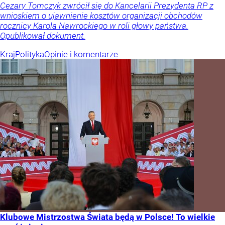
Cezary Tomczyk zwrócił się do Kancelarii Prezydenta RP z
wnioskiem o ujawnienie kosztów organizacji obchodów
rocznicy Karola Nawrockiego w roli głowy państwa.
Opublikował dokument.
Kraj
Polityka
Opinie i komentarze
Klubowe Mistrzostwa Świata będą w Polsce! To wielkie