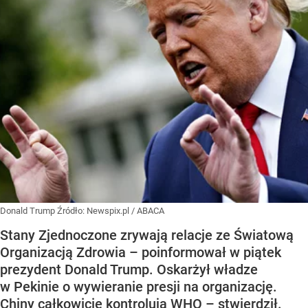
Donald Trump
Źródło:
Newspix.pl
/
ABACA
Stany Zjednoczone zrywają relacje ze Światową
Organizacją Zdrowia – poinformował w piątek
prezydent Donald Trump. Oskarżył władze
w Pekinie o wywieranie presji na organizację.
Chiny całkowicie kontrolują WHO – stwierdził.