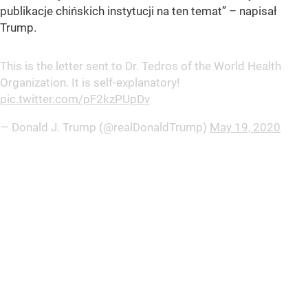
publikacje chińskich instytucji na ten temat”
– napisał
Trump.
This is the letter sent to Dr. Tedros of the World Health
Organization. It is self-explanatory!
pic.twitter.com/pF2kzPUpDv
— Donald J. Trump (@realDonaldTrump)
May 19, 2020