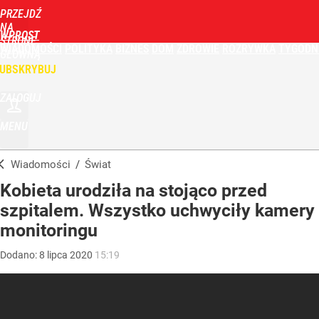
PRZEJDŹ
NA
WPROST
STRONĘ
WIADOMOŚCI
POLITYKA
BIZNES
DOM
ZDROWIE
ROZRYWKA
TYGODN
GŁÓWNĄ
UBSKRYBUJ
ZALOGUJ
MENU
Wiadomości
/
Świat
Kobieta urodziła na stojąco przed
szpitalem. Wszystko uchwyciły kamery
monitoringu
Dodano:
8
lipca
2020
15:19