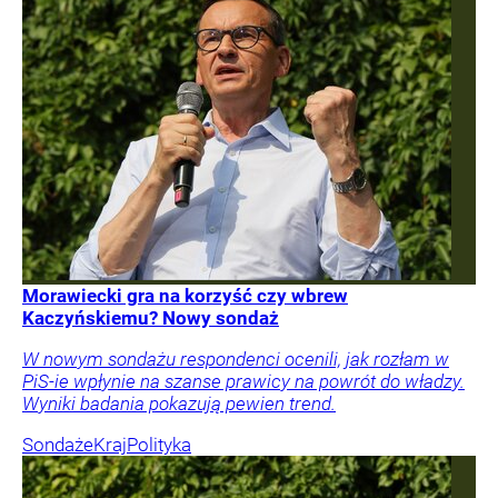
Morawiecki gra na korzyść czy wbrew
Kaczyńskiemu? Nowy sondaż
W nowym sondażu respondenci ocenili, jak rozłam w
PiS-ie wpłynie na szanse prawicy na powrót do władzy.
Wyniki badania pokazują pewien trend.
Sondaże
Kraj
Polityka