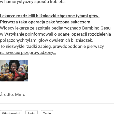
w humorystyczny sposób kobieta.
Lekarze rozdzielili bliźniaczki złączone tyłami głów.
Pierwsza taka operacja zakończona sukcesem
Włoscy lekarze ze szpitala pediatrycznego Bambino Gesu
w Watykanie poinformowali o udanej operacji rozdzielenia
połączonych tyłami głów dwuletnich bliźniaczek.
To niezwykle rzadki zabieg, prawdopodobnie pierwszy
na świecie przeprowadzony...
Źródło:
Mirror
Wiadomości
Świat
Życie