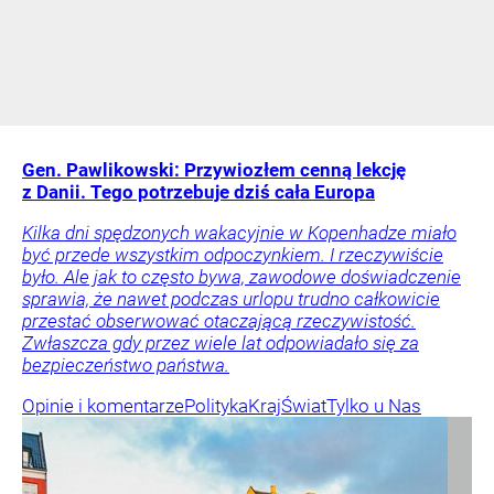
Gen. Pawlikowski: Przywiozłem cenną lekcję
z Danii. Tego potrzebuje dziś cała Europa
Kilka dni spędzonych wakacyjnie w Kopenhadze miało
być przede wszystkim odpoczynkiem. I rzeczywiście
było. Ale jak to często bywa, zawodowe doświadczenie
sprawia, że nawet podczas urlopu trudno całkowicie
przestać obserwować otaczającą rzeczywistość.
Zwłaszcza gdy przez wiele lat odpowiadało się za
bezpieczeństwo państwa.
Opinie i komentarze
Polityka
Kraj
Świat
Tylko u Nas