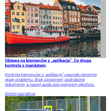
Obława na kierowców z „aplikacją”. Co druga
kontrola z mandatem
Kontrola kierowców z „aplikacją” ujawniła ogromną
skalę problemu. Brak uprawnień, podrobione
dokumenty, a nawet jazda pod wpływem alkoholu.
Motoryzacja
Kraj