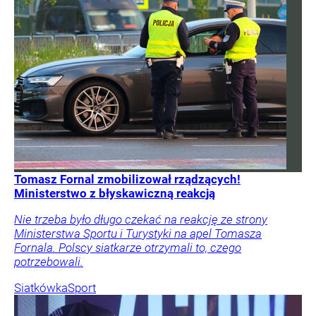
Tomasz Fornal zmobilizował rządzących!
Ministerstwo z błyskawiczną reakcją
Nie trzeba było długo czekać na reakcję ze strony
Ministerstwa Sportu i Turystyki na apel Tomasza
Fornala. Polscy siatkarze otrzymali to, czego
potrzebowali.
Siatkówka
Sport