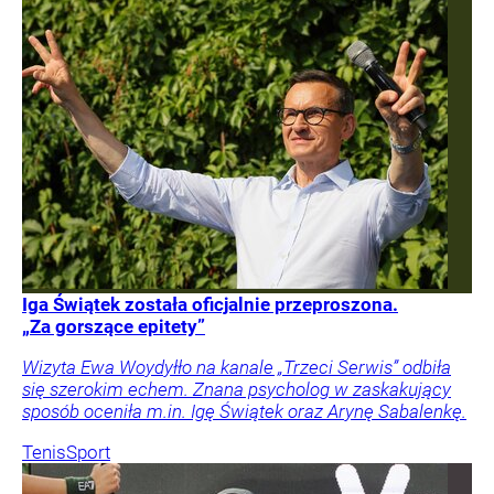
Iga Świątek została oficjalnie przeproszona.
„Za gorszące epitety”
Wizyta Ewa Woydyłło na kanale „Trzeci Serwis” odbiła
się szerokim echem. Znana psycholog w zaskakujący
sposób oceniła m.in. Igę Świątek oraz Arynę Sabalenkę.
Tenis
Sport