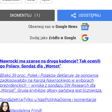
SKOMENTUJ
UDOSTĘPNIJ
1
Obserwuj nas
w
Google News
Dodaj jako
źródło w Google
Nawrocki ma szansę na drugą kadencję? Tak ocenili
go Polacy. Sondaż dla „Wprost”
Blisko 39 proc. Polek i Polaków deklaruje, że ponownie
zagłosowałoby na Karola Nawrockiego w wyborach
prezydenckich – wynika z sondażu SW Research dla
„Wprost”. Grupa krytyków głowy państwa jest liczniejsza.
Sondaże
Kraj
Tylko u Nas
Polityka
Opinie i komentarze
Magdalena
Frindt