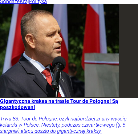
Sondaże
Kraj
Polityka
Gigantyczna kraksa na trasie Tour de Pologne! Są
poszkodowani
Trwa 83. Tour de Pologne, czyli najbardziej znany wyścig
kolarski w Polsce. Niestety, podczas czwartkowego (tj. 6
sierpnia) etapu doszło do gigantycznej kraksy.