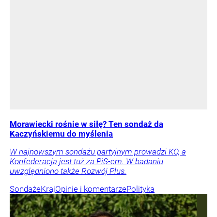
Morawiecki rośnie w siłę? Ten sondaż da
Kaczyńskiemu do myślenia
W najnowszym sondażu partyjnym prowadzi KO, a
Konfederacja jest tuż za PiS-em. W badaniu
uwzględniono także Rozwój Plus.
Sondaże
Kraj
Opinie i komentarze
Polityka