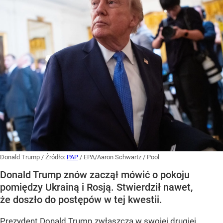
Donald Trump
/ Źródło:
PAP
/
EPA/Aaron Schwartz / Pool
Donald Trump znów zaczął mówić o pokoju
pomiędzy Ukrainą i Rosją. Stwierdził nawet,
że doszło do postępów w tej kwestii.
Prezydent Donald Trump zwłaszcza w swojej drugiej