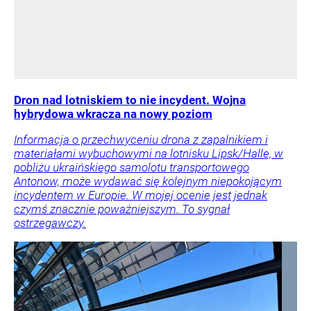
Dron nad lotniskiem to nie incydent. Wojna
hybrydowa wkracza na nowy poziom
Informacja o przechwyceniu drona z zapalnikiem i
materiałami wybuchowymi na lotnisku Lipsk/Halle, w
pobliżu ukraińskiego samolotu transportowego
Antonow, może wydawać się kolejnym niepokojącym
incydentem w Europie. W mojej ocenie jest jednak
czymś znacznie poważniejszym. To sygnał
ostrzegawczy.