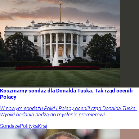
Koszmarny sondaż dla Donalda Tuska. Tak rząd ocenili
Polacy
W nowym sondażu Polki i Polacy ocenili rząd Donalda Tuska.
Wyniki badania dadzą do myślenia premierowi.
Sondaże
Polityka
Kraj