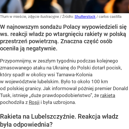
Tłum w mieście, zdjęcie ilustracyjne
/ Źródło:
Shutterstock
/
carlos castilla
W najnowszym sondażu Polacy wypowiedzieli się
ws. reakcji władz po wtargnięciu rakiety w polską
przestrzeń powietrzną. Znaczna część osób
oceniła ją negatywnie.
Przypomnijmy, w zeszłym tygodniu podczas kolejnego
zmasowanego ataku na Ukrainę do Polski dotarł pocisk,
który spadł w okolicy wsi Tarnawa-Kolonia
w województwie lubelskim. Było to około 100 km
od polskiej granicy. Jak informował później premier Donald
Tusk, istnieje
„duże prawdopodobieństwo”
, że
rakieta
pochodziła z
Rosji
i była uzbrojona.
Rakieta na Lubelszczyźnie. Reakcja władz
była odpowiednia?