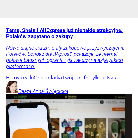
Temu, Shein i AliExpress już nie takie atrakcyjne.
Polaków zapytano o zakupy
Nowe unijne cła zmieniły zakupowe przyzwyczajenia
Polaków. Sondaż dla „Wprost” pokazuje, że niemal
połowa badanych ograniczyła zakupy na azjatyckich
platformach.
Firmy i rynki
Gospodarka
Twój portfel
Tylko u Nas
Beata Anna
Święcicka