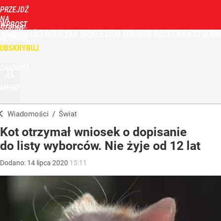
PRZEJDŹ
NA
WPROST
STRONĘ
WIADOMOŚCI
POLITYKA
BIZNES
DOM
ZDROWIE
ROZRYWKA
TYGODN
GŁÓWNĄ
UBSKRYBUJ
ZALOGUJ
MENU
Wiadomości
/
Świat
Kot otrzymał wniosek o dopisanie
do listy wyborców. Nie żyje od 12 lat
Dodano:
14
lipca
2020
15:11