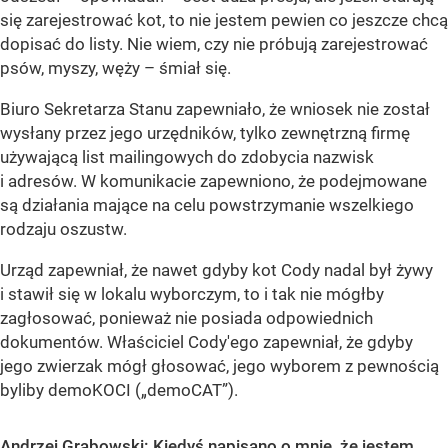
się zarejestrować kot, to nie jestem pewien co jeszcze chcą
dopisać do listy. Nie wiem, czy nie próbują zarejestrować
psów, myszy, węży – śmiał się.
Biuro Sekretarza Stanu zapewniało, że wniosek nie został
wysłany przez jego urzędników, tylko zewnętrzną firmę
używającą list mailingowych do zdobycia nazwisk
i adresów. W komunikacie zapewniono, że podejmowane
są działania mające na celu powstrzymanie wszelkiego
rodzaju oszustw.
Urząd zapewniał, że nawet gdyby kot Cody nadal był żywy
i stawił się w lokalu wyborczym, to i tak nie mógłby
zagłosować, ponieważ nie posiada odpowiednich
dokumentów. Właściciel Cody'ego zapewniał, że gdyby
jego zwierzak mógł głosować, jego wyborem z pewnością
byliby demoKOCI („demoCAT”).
Andrzej Grabowski: Kiedyś napisano o mnie, że jestem