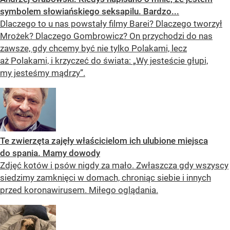
symbolem słowiańskiego seksapilu. Bardzo...
Dlaczego to u nas powstały filmy Barei? Dlaczego tworzył
Mrożek? Dlaczego Gombrowicz? On przychodzi do nas
zawsze, gdy chcemy być nie tylko Polakami, lecz
aż Polakami, i krzyczeć do świata: „Wy jesteście głupi,
my jesteśmy mądrzy”.
Te zwierzęta zajęły właścicielom ich ulubione miejsca
do spania. Mamy dowody
Zdjęć kotów i psów nigdy za mało. Zwłaszcza gdy wszyscy
siedzimy zamknięci w domach, chroniąc siebie i innych
przed koronawirusem. Miłego oglądania.