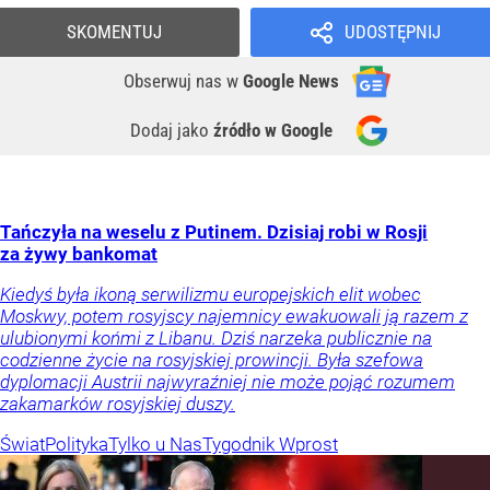
SKOMENTUJ
UDOSTĘPNIJ
Obserwuj nas
w
Google News
Dodaj jako
źródło w Google
Tańczyła na weselu z Putinem. Dzisiaj robi w Rosji
za żywy bankomat
Kiedyś była ikoną serwilizmu europejskich elit wobec
Moskwy, potem rosyjscy najemnicy ewakuowali ją razem z
ulubionymi końmi z Libanu. Dziś narzeka publicznie na
codzienne życie na rosyjskiej prowincji. Była szefowa
dyplomacji Austrii najwyraźniej nie może pojąć rozumem
zakamarków rosyjskiej duszy.
Świat
Polityka
Tylko u Nas
Tygodnik Wprost