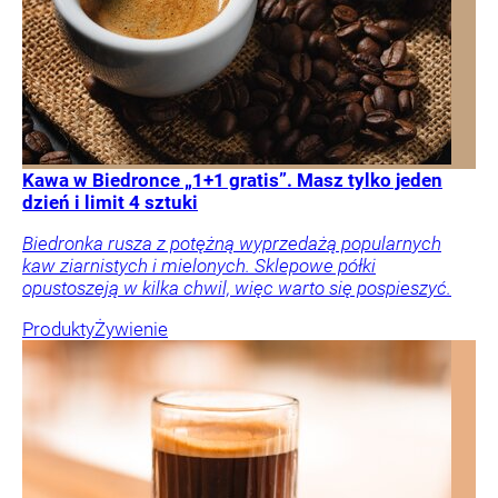
Kawa w Biedronce „1+1 gratis”. Masz tylko jeden
dzień i limit 4 sztuki
Biedronka rusza z potężną wyprzedażą popularnych
kaw ziarnistych i mielonych. Sklepowe półki
opustoszeją w kilka chwil, więc warto się pospieszyć.
Produkty
Żywienie