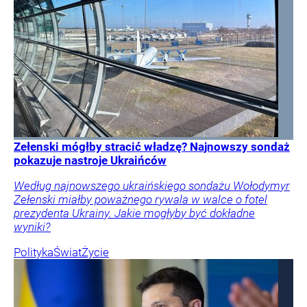
Zełenski mógłby stracić władzę? Najnowszy sondaż
pokazuje nastroje Ukraińców
Według najnowszego ukraińskiego sondażu Wołodymyr
Zełenski miałby poważnego rywala w walce o fotel
prezydenta Ukrainy. Jakie mogłyby być dokładne
wyniki?
Polityka
Świat
Życie