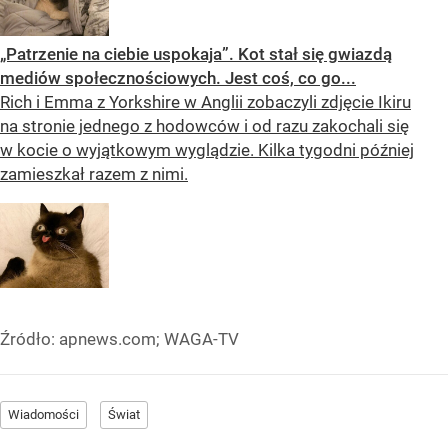
„Patrzenie na ciebie uspokaja”. Kot stał się gwiazdą
mediów społecznościowych. Jest coś, co go...
Rich i Emma z Yorkshire w Anglii zobaczyli zdjęcie Ikiru
na stronie jednego z hodowców i od razu zakochali się
w kocie o wyjątkowym wyglądzie. Kilka tygodni później
zamieszkał razem z nimi.
Źródło:
apnews.com; WAGA-TV
Wiadomości
Świat