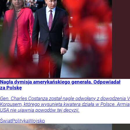
Nagła dymisja amerykańskiego generała. Odpowiadał
za Polskę
Gen. Charles Costanza został nagle odwołany z dowodzenia V
Korpusem, którego wysunięta kwatera działa w Polsce. Armia
USA nie ujawnia powodów tej decyzji.
Świat
Polityka
Wojsko