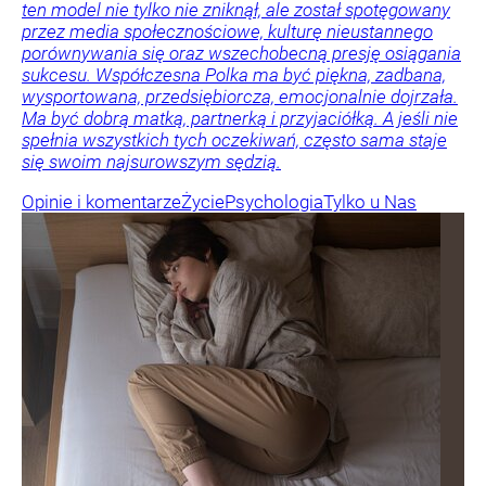
ten model nie tylko nie zniknął, ale został spotęgowany
przez media społecznościowe, kulturę nieustannego
porównywania się oraz wszechobecną presję osiągania
sukcesu. Współczesna Polka ma być piękna, zadbana,
wysportowana, przedsiębiorcza, emocjonalnie dojrzała.
Ma być dobrą matką, partnerką i przyjaciółką. A jeśli nie
spełnia wszystkich tych oczekiwań, często sama staje
się swoim najsurowszym sędzią.
Opinie i komentarze
Życie
Psychologia
Tylko u Nas