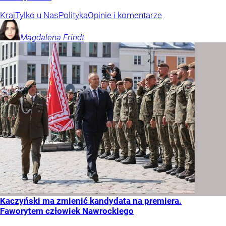
Kraj
Tylko u Nas
Polityka
Opinie i komentarze
Magdalena
Frindt
Kaczyński ma zmienić kandydata na premiera.
Faworytem człowiek Nawrockiego