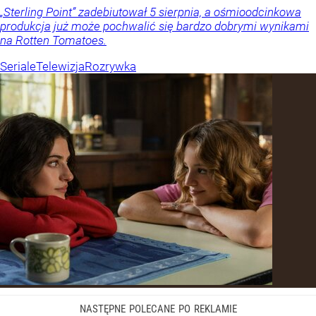
„Sterling Point” zadebiutował 5 sierpnia, a ośmioodcinkowa
produkcja już może pochwalić się bardzo dobrymi wynikami
na Rotten Tomatoes.
Seriale
Telewizja
Rozrywka