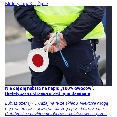
Motoryzacja
Kraj
Życie
Nie daj się nabrać na napis „100% owoców”.
Dietetyczka ostrzega przed tymi dżemami
Lubisz dżemy? Uważaj na te ze sklepu. Niektóre mogą
cię mocno rozczarować. Ostrzega przed nimi znana
dietetyczka i bezlitośnie obnaża triki stosowane przez