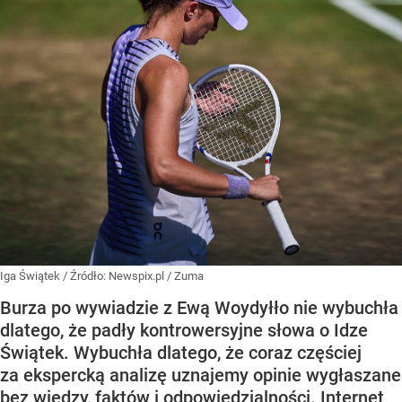
Iga Świątek
/ Źródło:
Newspix.pl
/
Zuma
Burza po wywiadzie z Ewą Woydyłło nie wybuchła
dlatego, że padły kontrowersyjne słowa o Idze
Świątek. Wybuchła dlatego, że coraz częściej
za ekspercką analizę uznajemy opinie wygłaszane
bez wiedzy, faktów i odpowiedzialności. Internet