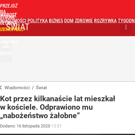
PRZEJDŹ
NA
WPROST
STRONĘ
WIADOMOŚCI
POLITYKA
BIZNES
DOM
ZDROWIE
ROZRYWKA
TYGODN
GŁÓWNĄ
ŚWIAT
UBSKRYBUJ
ZALOGUJ
MENU
Wiadomości
/
Świat
Kot przez kilkanaście lat mieszkał
w kościele. Odprawiono mu
„nabożeństwo żałobne”
Dodano:
16
listopada
2020
13:51