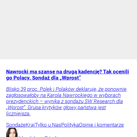
Nawrocki ma szansę na drugą kadencję? Tak ocenili
go Polacy. Sondaż dla „Wprost”
Blisko 39 proc. Polek i Polaków deklaruje, że ponownie
zagłosowałoby na Karola Nawrockiego w wyborach
prezydenckich – wynika z sondażu SW Research dla
„Wprost”. Grupa krytyków głowy państwa jest
liczniejsza.
Sondaże
Kraj
Tylko u Nas
Polityka
Opinie i komentarze