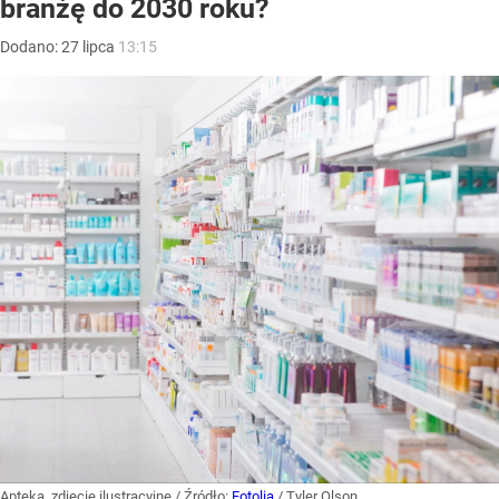
branżę do 2030 roku?
Dodano:
27
lipca
13:15
Apteka, zdjęcie ilustracyjne
/ Źródło:
Fotolia
/
Tyler Olson