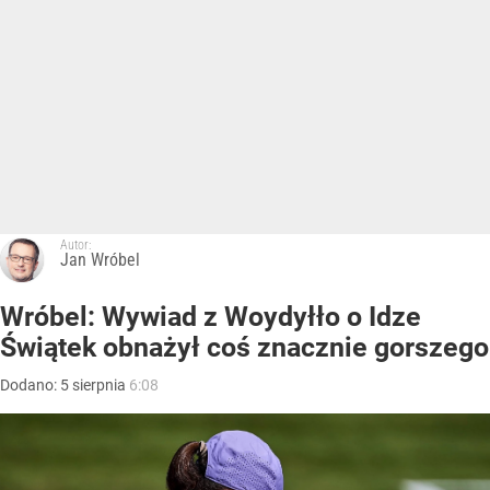
Autor:
Jan Wróbel
Wróbel: Wywiad z Woydyłło o Idze
Świątek obnażył coś znacznie gorszego
Dodano:
5
sierpnia
6:08