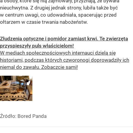
a osoby, które się nią zajmowały, przyznają, że bywała
nieuchwytna. Z drugiej jednak strony, lubiła także być
w centrum uwagi, co udowadniała, spacerując przed
ołtarzem w czasie trwania nabożeństw.
Złudzenia optyczne i pomidor zamiast krwi. Te zwierzęta
przyspieszyły puls właścicielom!
W mediach społecznościowych internauci dzielą się
historiami, podczas których czworonogi doprowadziły ich
niemal do zawału. Zobaczcie sami!
Źródło:
Bored Panda