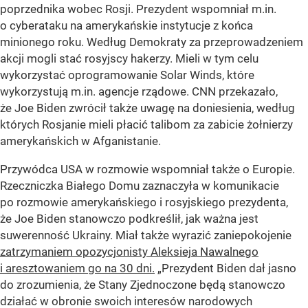
poprzednika wobec Rosji. Prezydent wspomniał m.in.
o cyberataku na amerykańskie instytucje z końca
minionego roku. Według Demokraty za przeprowadzeniem
akcji mogli stać rosyjscy hakerzy. Mieli w tym celu
wykorzystać oprogramowanie Solar Winds, które
wykorzystują m.in. agencje rządowe. CNN przekazało,
że Joe Biden zwrócił także uwagę na doniesienia, według
których Rosjanie mieli płacić talibom za zabicie żołnierzy
amerykańskich w Afganistanie.
Przywódca USA w rozmowie wspomniał także o Europie.
Rzeczniczka Białego Domu zaznaczyła w komunikacie
po rozmowie amerykańskiego i rosyjskiego prezydenta,
że Joe Biden stanowczo podkreślił, jak ważna jest
suwerenność Ukrainy. Miał także wyrazić zaniepokojenie
zatrzymaniem opozycjonisty Aleksieja Nawalnego
i aresztowaniem go na 30 dni.
„Prezydent Biden dał jasno
do zrozumienia, że Stany Zjednoczone będą stanowczo
działać w obronie swoich interesów narodowych