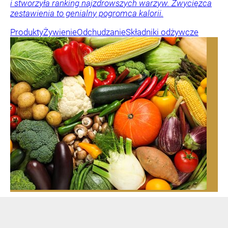
i stworzyła ranking najzdrowszych warzyw. Zwycięzca
zestawienia to genialny pogromca kalorii.
Produkty
Żywienie
Odchudzanie
Składniki odżywcze