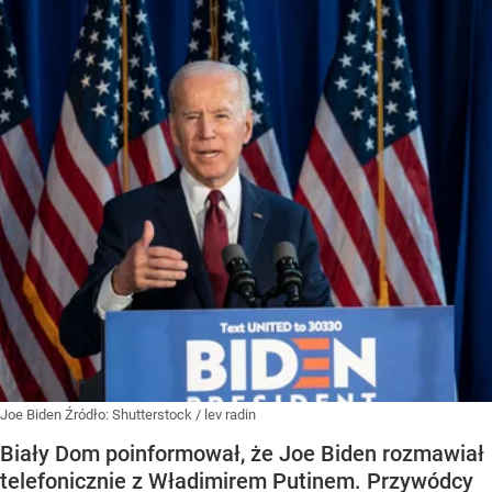
Joe Biden
Źródło:
Shutterstock
/
lev radin
Biały Dom poinformował, że Joe Biden rozmawiał
telefonicznie z Władimirem Putinem. Przywódcy