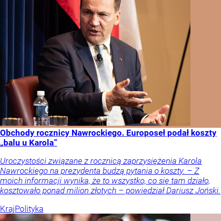
Obchody rocznicy Nawrockiego. Europoseł podał koszty
„balu u Karola”
Uroczystości związane z rocznicą zaprzysiężenia Karola
Nawrockiego na prezydenta budzą pytania o koszty. – Z
moich informacji wynika, że to wszystko, co się tam działo,
kosztowało ponad milion złotych – powiedział Dariusz Joński.
Kraj
Polityka