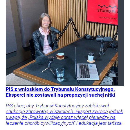
PiS z wnioskiem do Trybunału Konstytucyjnego.
Eksperci nie zostawali na propozycji suchej nitki
PiS chce, aby Trybunał Konstytucyjny zablokował
edukację zdrowotną w szkołach. Ekspert zwraca jednak
uwagę, że „Polska wydaje coraz więcej pieniędzy na
leczenie chorób cywilizacyjnych” i edukacja jest tańsza.