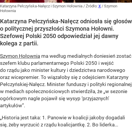
Katarzyna Pełczyńska-Nałęcz i Szymon Hołownia
/ Źródło:
X
/
Szymon
Hołownia
Katarzyna Pełczyńska-Nałęcz odniosła się głosów
o politycznej przyszłości Szymona Hołowni.
Szefowej Polski 2050 odpowiedział jej dawny
kolega z partii.
Szymon Hołownia
ma według medialnych doniesień zostać
szefem klubu parlamentarnego Polski 2050 i wejść
do rządu jako minister kultury i dziedzictwa narodowego
oraz wicepremier. To wiązałoby się z odejściem Katarzyny
Pełczyńskiej-Nałęcz. Minister funduszy i polityki regionalnej
w mediach społecznościowych stwierdziła, że „w sezonie
ogórkowym nagle pojawił się wysyp ‘przyjaznych’
artykułów”.
„Historia jest taka: 1. Panowie w koalicji jakoby dogadali
się, żeby wyrzucić z rządu koalicjantkę. 2. Bo liderka...