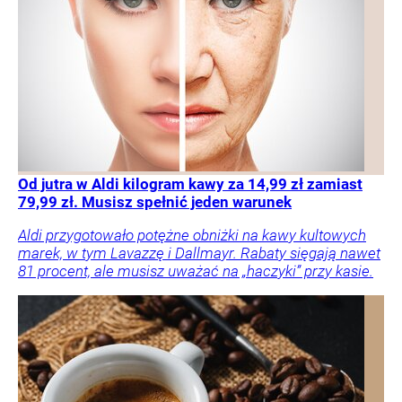
Od jutra w Aldi kilogram kawy za 14,99 zł zamiast
79,99 zł. Musisz spełnić jeden warunek
Aldi przygotowało potężne obniżki na kawy kultowych
marek, w tym Lavazzę i Dallmayr. Rabaty sięgają nawet
81 procent, ale musisz uważać na „haczyki” przy kasie.