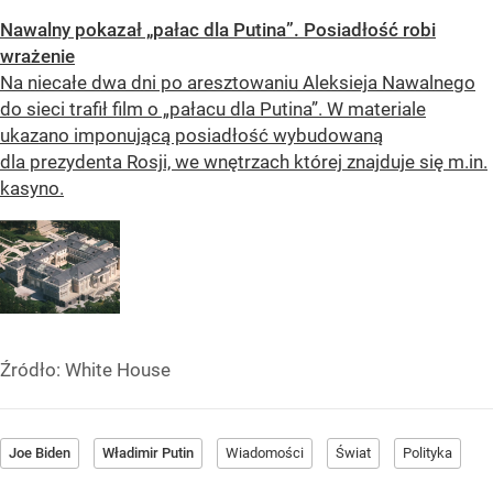
Nawalny pokazał „pałac dla Putina”. Posiadłość robi
wrażenie
Na niecałe dwa dni po aresztowaniu Aleksieja Nawalnego
do sieci trafił film o „pałacu dla Putina”. W materiale
ukazano imponującą posiadłość wybudowaną
dla prezydenta Rosji, we wnętrzach której znajduje się m.in.
kasyno.
Źródło:
White House
Joe Biden
Władimir Putin
Wiadomości
Świat
Polityka