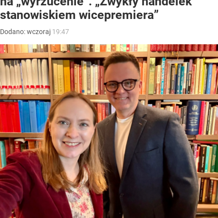
na „wyrzucenie”. „Zwykły handelek
stanowiskiem wicepremiera”
Dodano:
wczoraj
19:47