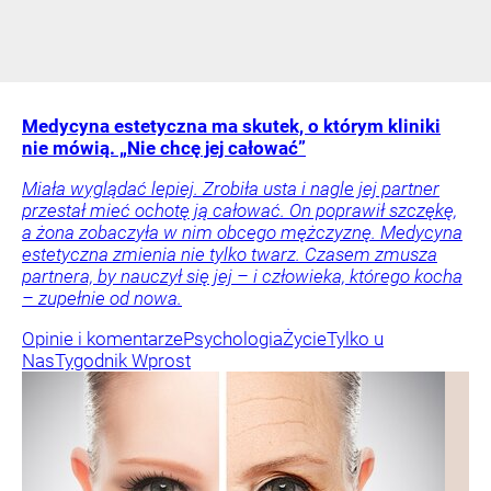
Medycyna estetyczna ma skutek, o którym kliniki
nie mówią. „Nie chcę jej całować”
Miała wyglądać lepiej. Zrobiła usta i nagle jej partner
przestał mieć ochotę ją całować. On poprawił szczękę,
a żona zobaczyła w nim obcego mężczyznę. Medycyna
estetyczna zmienia nie tylko twarz. Czasem zmusza
partnera, by nauczył się jej – i człowieka, którego kocha
– zupełnie od nowa.
Opinie i komentarze
Psychologia
Życie
Tylko u
Nas
Tygodnik Wprost