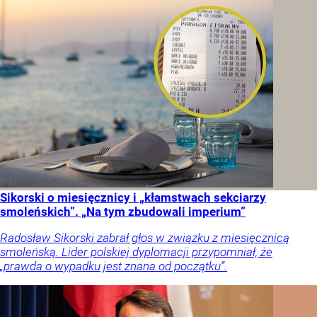
Sikorski o miesięcznicy i „kłamstwach sekciarzy
smoleńskich”. „Na tym zbudowali imperium”
Radosław Sikorski zabrał głos w związku z miesięcznicą
smoleńską. Lider polskiej dyplomacji przypomniał, że
„prawda o wypadku jest znana od początku”.