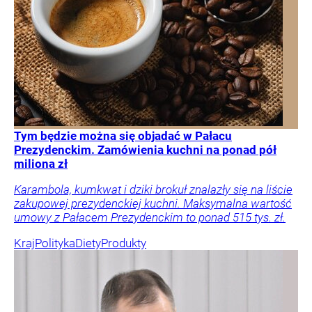
Tym będzie można się objadać w Pałacu
Prezydenckim. Zamówienia kuchni na ponad pół
miliona zł
Karambola, kumkwat i dziki brokuł znalazły się na liście
zakupowej prezydenckiej kuchni. Maksymalna wartość
umowy z Pałacem Prezydenckim to ponad 515 tys. zł.
Kraj
Polityka
Diety
Produkty