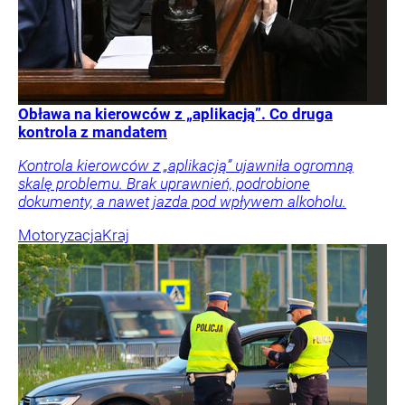
Obława na kierowców z „aplikacją”. Co druga
kontrola z mandatem
Kontrola kierowców z „aplikacją” ujawniła ogromną
skalę problemu. Brak uprawnień, podrobione
dokumenty, a nawet jazda pod wpływem alkoholu.
Motoryzacja
Kraj