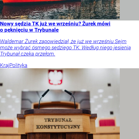
Nowy sędzia TK już we wrześniu? Żurek mówi
o pęknięciu w Trybunale
Waldemar Żurek zapowiedział, że już we wrześniu Sejm
może wybrać ósmego sędziego TK. Według niego jesienią
Trybunał czeka przełom.
Kraj
Polityka