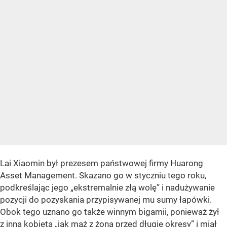
Lai Xiaomin był prezesem państwowej firmy Huarong
Asset Management. Skazano go w styczniu tego roku,
podkreślając jego „ekstremalnie złą wolę” i nadużywanie
pozycji do pozyskania przypisywanej mu sumy łapówki.
Obok tego uznano go także winnym bigamii, ponieważ żył
z inną kobietą „jak mąż z żoną przed długie okresy” i miał