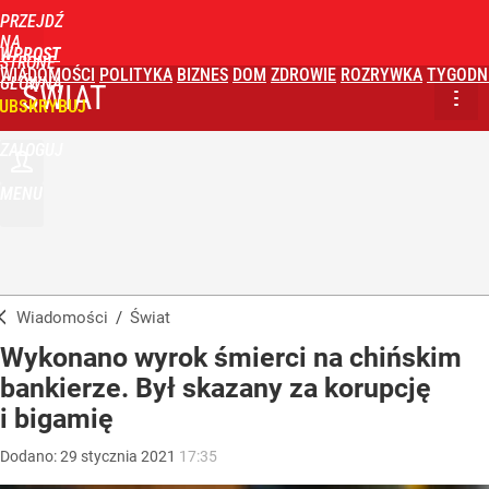
PRZEJDŹ
NA
WPROST
STRONĘ
WIADOMOŚCI
POLITYKA
BIZNES
DOM
ZDROWIE
ROZRYWKA
TYGODN
GŁÓWNĄ
ŚWIAT
UBSKRYBUJ
ZALOGUJ
MENU
Wiadomości
/
Świat
Wykonano wyrok śmierci na chińskim
bankierze. Był skazany za korupcję
i bigamię
Dodano:
29
stycznia
2021
17:35