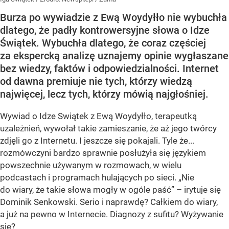
Burza po wywiadzie z Ewą Woydyłło nie wybuchła
dlatego, że padły kontrowersyjne słowa o Idze
Świątek. Wybuchła dlatego, że coraz częściej
za ekspercką analizę uznajemy opinie wygłaszane
bez wiedzy, faktów i odpowiedzialności. Internet
od dawna premiuje nie tych, którzy wiedzą
najwięcej, lecz tych, którzy mówią najgłośniej.
Wywiad o Idze Swiątek z Ewą Woydyłło, terapeutką
uzależnień, wywołał takie zamieszanie, że aż jego twórcy
zdjęli go z Internetu. I jeszcze się pokajali. Tyle że...
rozmówczyni bardzo sprawnie posłużyła się językiem
powszechnie używanym w rozmowach, w wielu
podcastach i programach hulających po sieci. „Nie
do wiary, że takie słowa mogły w ogóle paść” – irytuje się
Dominik Senkowski. Serio i naprawdę? Całkiem do wiary,
a już na pewno w Internecie. Diagnozy z sufitu? Wyżywanie
się?