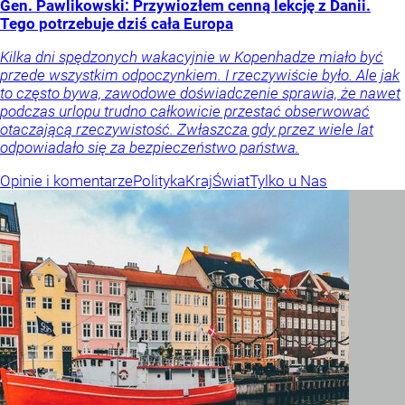
Gen. Pawlikowski: Przywiozłem cenną lekcję z Danii.
Tego potrzebuje dziś cała Europa
Kilka dni spędzonych wakacyjnie w Kopenhadze miało być
przede wszystkim odpoczynkiem. I rzeczywiście było. Ale jak
to często bywa, zawodowe doświadczenie sprawia, że nawet
podczas urlopu trudno całkowicie przestać obserwować
otaczającą rzeczywistość. Zwłaszcza gdy przez wiele lat
odpowiadało się za bezpieczeństwo państwa.
Opinie i komentarze
Polityka
Kraj
Świat
Tylko u Nas