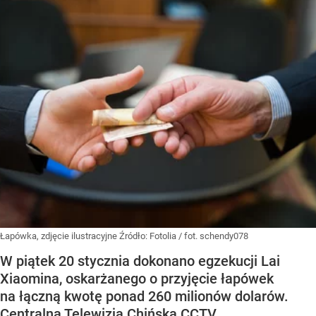
Łapówka, zdjęcie ilustracyjne
Źródło:
Fotolia
/
fot. schendy078
W piątek 20 stycznia dokonano egzekucji Lai
Xiaomina, oskarżanego o przyjęcie łapówek
na łączną kwotę ponad 260 milionów dolarów.
Centralna Telewizja Chińska CCTV