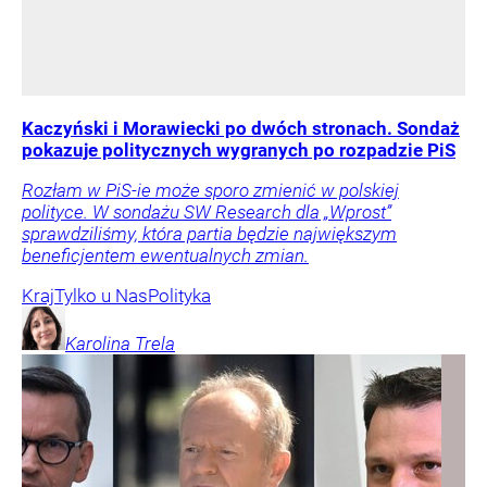
Kaczyński i Morawiecki po dwóch stronach. Sondaż
pokazuje politycznych wygranych po rozpadzie PiS
Rozłam w PiS-ie może sporo zmienić w polskiej
polityce. W sondażu SW Research dla „Wprost”
sprawdziliśmy, która partia będzie największym
beneficjentem ewentualnych zmian.
Kraj
Tylko u Nas
Polityka
Karolina
Trela