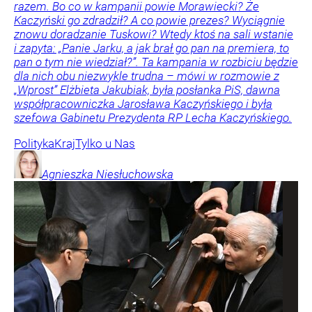
razem. Bo co w kampanii powie Morawiecki? Że
Kaczyński go zdradził? A co powie prezes? Wyciągnie
znowu doradzanie Tuskowi? Wtedy ktoś na sali wstanie
i zapyta: „Panie Jarku, a jak brał go pan na premiera, to
pan o tym nie wiedział?”. Ta kampania w rozbiciu będzie
dla nich obu niezwykle trudna – mówi w rozmowie z
„Wprost” Elżbieta Jakubiak, była posłanka PiS, dawna
współpracowniczka Jarosława Kaczyńskiego i była
szefowa Gabinetu Prezydenta RP Lecha Kaczyńskiego.
Polityka
Kraj
Tylko u Nas
Agnieszka
Niesłuchowska