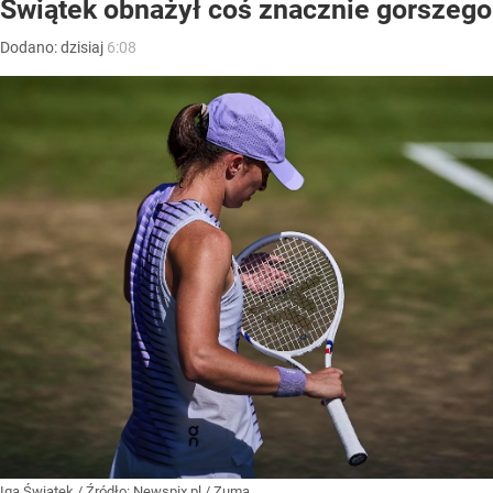
Świątek obnażył coś znacznie gorszego
Dodano:
dzisiaj
6:08
Iga Świątek
/ Źródło:
Newspix.pl
/
Zuma