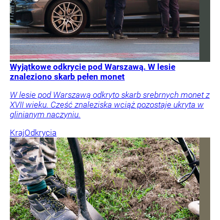
Wyjątkowe odkrycie pod Warszawą. W lesie
znaleziono skarb pełen monet
W lesie pod Warszawą odkryto skarb srebrnych monet z
XVII wieku. Część znaleziska wciąż pozostaje ukryta w
glinianym naczyniu.
Kraj
Odkrycia