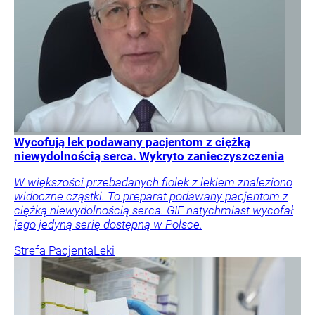
Wycofują lek podawany pacjentom z ciężką
niewydolnością serca. Wykryto zanieczyszczenia
W większości przebadanych fiolek z lekiem znaleziono
widoczne cząstki. To preparat podawany pacjentom z
ciężką niewydolnością serca. GIF natychmiast wycofał
jego jedyną serię dostępną w Polsce.
Strefa Pacjenta
Leki