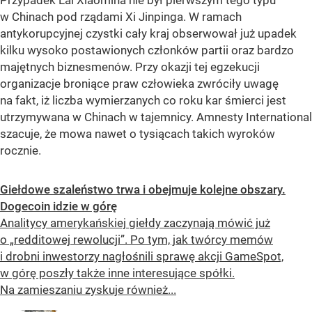
Przypadek Lai Xiaomina nie był pierwszym tego typu
w Chinach pod rządami Xi Jinpinga. W ramach
antykorupcyjnej czystki cały kraj obserwował już upadek
kilku wysoko postawionych członków partii oraz bardzo
majętnych biznesmenów. Przy okazji tej egzekucji
organizacje broniące praw człowieka zwróciły uwagę
na fakt, iż liczba wymierzanych co roku kar śmierci jest
utrzymywana w Chinach w tajemnicy. Amnesty International
szacuje, że mowa nawet o tysiącach takich wyroków
rocznie.
Giełdowe szaleństwo trwa i obejmuje kolejne obszary.
Dogecoin idzie w górę
Analitycy amerykańskiej giełdy zaczynają mówić już
o „redditowej rewolucji”. Po tym, jak twórcy memów
i drobni inwestorzy nagłośnili sprawę akcji GameSpot,
w górę poszły także inne interesujące spółki.
Na zamieszaniu zyskuje również...