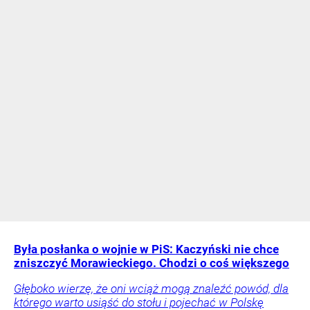
Była posłanka o wojnie w PiS: Kaczyński nie chce
zniszczyć Morawieckiego. Chodzi o coś większego
Głęboko wierzę, że oni wciąż mogą znaleźć powód, dla
którego warto usiąść do stołu i pojechać w Polskę