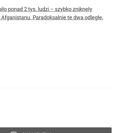
biło ponad 2 tys. ludzi – szybko zniknęły
Afganistanu. Paradoksalnie te dwa odległe,