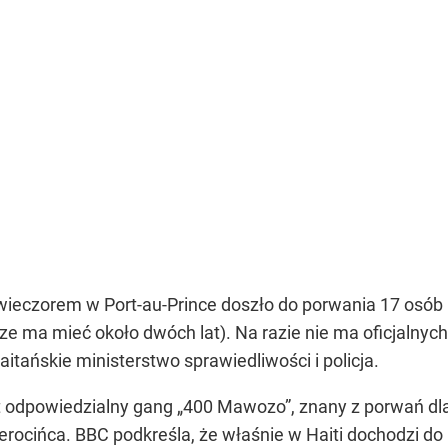
wieczorem w Port-au-Prince doszło do porwania 17 osób –
dsze ma mieć około dwóch lat). Na razie nie ma oficjalny
itańskie ministerstwo sprawiedliwości i policja.
st odpowiedzialny gang „400 Mawozo”, znany z porwań d
rocińca. BBC podkreśla, że właśnie w Haiti dochodzi do 