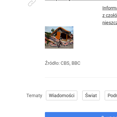
Informa
z czoł
nieszcz
Źródło:
CBS, BBC
Wiadomości
Świat
Pod