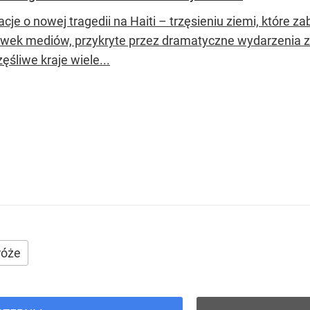
cje o nowej tragedii na Haiti – trzęsieniu ziemi, które za
ówek mediów, przykryte przez dramatyczne wydarzenia z 
ęśliwe kraje wiele...
róże