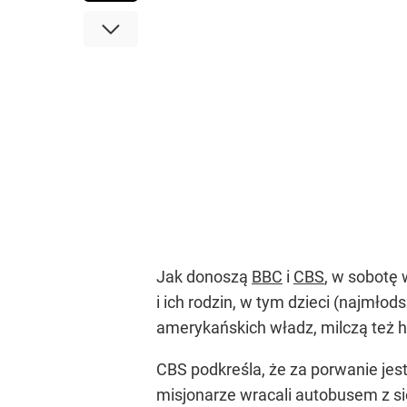
Jak donoszą
BBC
i
CBS
, w sobotę 
i ich rodzin, w tym dzieci (najmło
amerykańskich władz, milczą też ha
CBS podkreśla, że za porwanie je
misjonarze wracali autobusem z sie