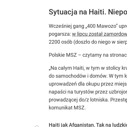
Sytuacja na Haiti. Niep
Wcześniej gang „400 Mawozo” upro
pogarsza:
w lipcu został zamordo
2200 osób (doszło do niego w sierp
Polskie MSZ – czytamy na stronach
„Na całym Haiti, w tym w stolicy
do samochodów i domów. W tym kar
uprowadzeń dla okupu przez miejsc
napaści na turystów przez uzbrojo
prowadzącej do/z lotniska. Przestę
komunikat MSZ.
Haiti jak Afganistan. Tak na ludz