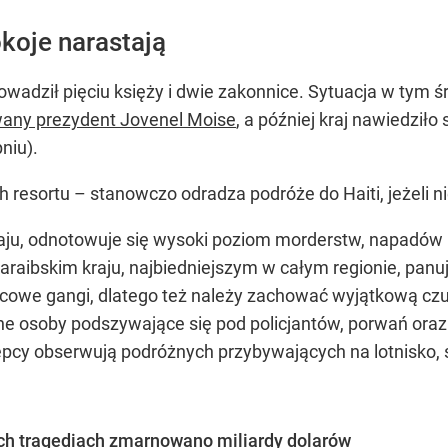
okoje narastają
wadził pięciu księży i dwie zakonnice. Sytuacja w tym 
wany prezydent Jovenel Moise
, a później kraj nawiedziło
niu).
 resortu – stanowczo odradza podróże do Haiti, jeżeli n
 kraju, odnotowuje się wysoki poziom morderstw, napad
aibskim kraju, najbiedniejszym w całym regionie, panu
owe gangi, dlatego też należy zachować wyjątkową czujn
ne osoby podszywające się pod policjantów, porwań ora
pcy obserwują podróżnych przybywających na lotnisko, śl
kich tragediach zmarnowano miliardy dolarów