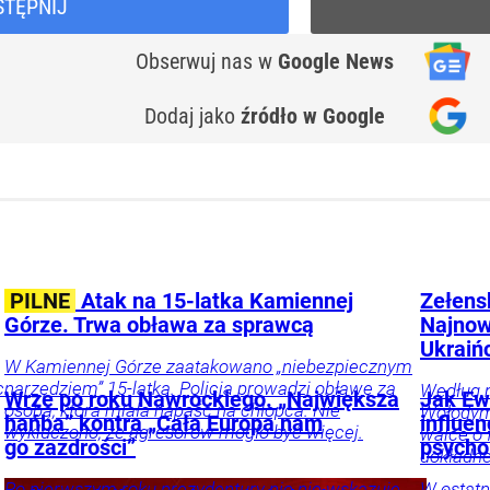
STĘPNIJ
Obserwuj nas
w
Google News
Dodaj jako
źródło w Google
PILNE
Atak na 15-latka Kamiennej
Zełens
Górze. Trwa obława za sprawcą
Najnow
Ukraiń
W Kamiennej Górze zaatakowano „niebezpiecznym
c
narzędziem” 15-latka. Policja prowadzi obławę za
Według 
Wrze po roku Nawrockiego. „Największa
Jak Ewa
osobą, która miała napaść na chłopca. Nie
Wołodym
hańba” kontra „Cała Europa nam
influe
wykluczono, że agresorów mogło być więcej.
walce o 
go zazdrości”
psycho
dokładne
Po pierwszym roku prezydentury nic nie wskazuje
W ostatn