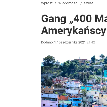
Masowe zatrucia nad polskim morzem. Wprowadz
Wprost
/
Wiadomości
/
Świat
Gang „400 Ma
dodaj
Amerykańscy 
Wrze po roku Nawrockiego. „Największa hańba” ko
Dodano:
17
października
2021
21:42
17
„Żyję z piętnem zabójcy”. Kierowca, który potrącił
2