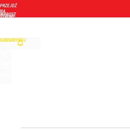
PRZEJDŹ
Udostępnij
0
Skomentuj
NA
WPROST
STRONĘ
GŁÓWNĄ
WIADOMOŚCI
POLITYKA
BIZNES
DOM
ZDROWIE
ROZRYWKA
TYGOD
„Nie chodzi o zemstę”. Mocny apel w sprawie ofiar 
SUBSKRYBUJ
dodaj
ZALOGUJ
Atak na 15-latka Kamiennej Górze. Trwa obława z
SZUKAJ
MENU
dodaj
Morawiecki powoła partię. Chce współpracy z Me
1