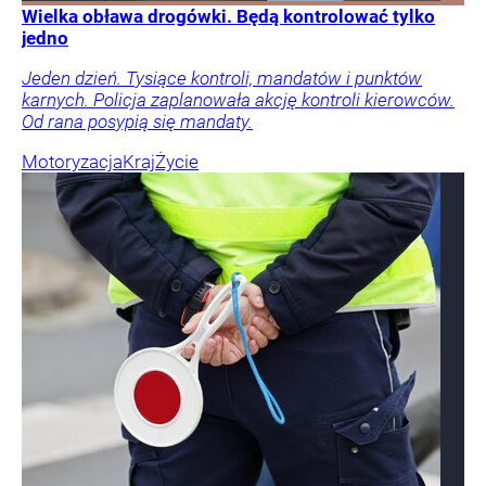
Wielka obława drogówki. Będą kontrolować tylko
jedno
Jeden dzień. Tysiące kontroli, mandatów i punktów
karnych. Policja zaplanowała akcję kontroli kierowców.
Od rana posypią się mandaty.
Motoryzacja
Kraj
Życie