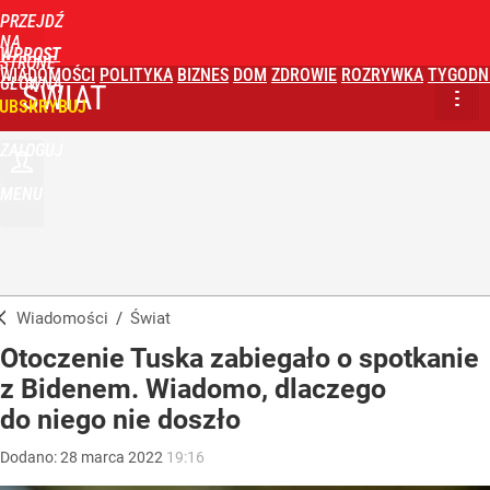
PRZEJDŹ
NA
WPROST
STRONĘ
WIADOMOŚCI
POLITYKA
BIZNES
DOM
ZDROWIE
ROZRYWKA
TYGODN
GŁÓWNĄ
ŚWIAT
UBSKRYBUJ
ZALOGUJ
MENU
Wiadomości
/
Świat
Otoczenie Tuska zabiegało o spotkanie
z Bidenem. Wiadomo, dlaczego
do niego nie doszło
Dodano:
28
marca
2022
19:16