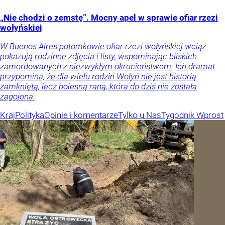
„Nie chodzi o zemstę”. Mocny apel w sprawie ofiar rzezi
wołyńskiej
W Buenos Aires potomkowie ofiar rzezi wołyńskiej wciąż
pokazują rodzinne zdjęcia i listy, wspominając bliskich
zamordowanych z niezwykłym okrucieństwem. Ich dramat
przypomina, że dla wielu rodzin Wołyń nie jest historią
zamkniętą, lecz bolesną raną, która do dziś nie została
zagojona.
Kraj
Polityka
Opinie i komentarze
Tylko u Nas
Tygodnik Wprost