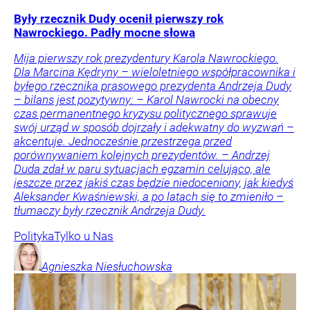
Były rzecznik Dudy ocenił pierwszy rok
Nawrockiego. Padły mocne słowa
Mija pierwszy rok prezydentury Karola Nawrockiego.
Dla Marcina Kędryny – wieloletniego współpracownika i
byłego rzecznika prasowego prezydenta Andrzeja Dudy
– bilans jest pozytywny: – Karol Nawrocki na obecny
czas permanentnego kryzysu politycznego sprawuje
swój urząd w sposób dojrzały i adekwatny do wyzwań –
akcentuje. Jednocześnie przestrzega przed
porównywaniem kolejnych prezydentów. – Andrzej
Duda zdał w paru sytuacjach egzamin celująco, ale
jeszcze przez jakiś czas będzie niedoceniony, jak kiedyś
Aleksander Kwaśniewski, a po latach się to zmieniło –
tłumaczy były rzecznik Andrzeja Dudy.
Polityka
Tylko u Nas
Agnieszka
Niesłuchowska