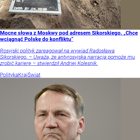
Mocne słowa z Moskwy pod adresem Sikorskiego. „Chce
wciągnąć Polskę do konfliktu”
Rosyjski polityk zareagował na wywiad Radosława
Sikorskiego. – Uważa, że antyrosyjska narracja pomoże mu
zrobić karierę – stwierdził Andriej Kolesnik.
Polityka
Kraj
Świat