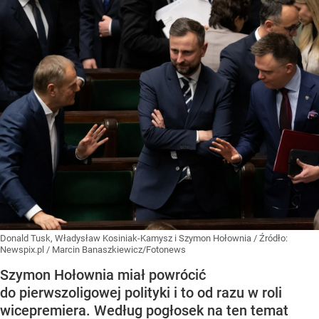
Donald Tusk, Władysław Kosiniak-Kamysz i Szymon Hołownia
/ Źródło:
Newspix.pl
/
Marcin Banaszkiewicz/Fotonews
Szymon Hołownia miał powrócić
do pierwszoligowej polityki i to od razu w roli
wicepremiera. Według pogłosek na ten temat