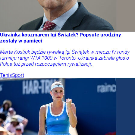
Ukrainka koszmarem Igi Świątek? Popsute urodziny
zostały w pamięci
Marta Kostiuk będzie rywalką Igi Świątek w meczu IV rundy
turnieju rangi WTA 1000 w Toronto. Ukrainka zabrała głos o
Polce tuż przed rozpoczęciem rywalizacji.
Tenis
Sport