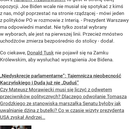
opozycji. Joe Biden wcale nie musiał się spotykać z kimś
z nas, mógł poprzestać na stronie rządzącej - mówi jeden
z polityków PO w rozmowie z Interią. - Prezydent Warszawy
ma odpowiedni mandat. Nie tylko został wybrany
w wyborach, ale jest na pierwszej linii. Przecież mnóstwo
uchodźców zmierza bezpośrednio do stolicy - dodał.
Co ciekawe,
Donald Tusk
nie pojawił się na Zamku
Królewskim, aby wysłuchać wystąpienia Joe Bidena.
„Niedyskrecje parlamentarne”: Tajemnicza nieobecność
Kaczyńskiego i Duda już nie „Duduś”
Czy Mateusz Morawiecki musi się liczyć z odwetem
przeciwników politycznych? Dlaczego odwołanie Tomasza
Grodzkiego ze stanowiska marszałka Senatu byłoby jak
uwalnianie dżina z butelki? Co w czasie wizyty prezydenta
USA zyskał Andrzej...