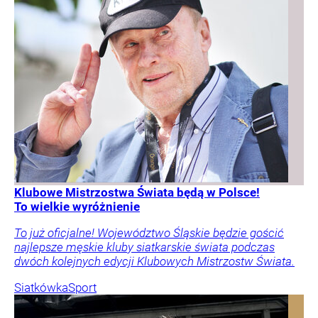
Klubowe Mistrzostwa Świata będą w Polsce!
To wielkie wyróżnienie
To już oficjalne! Województwo Śląskie będzie gościć
najlepsze męskie kluby siatkarskie świata podczas
dwóch kolejnych edycji Klubowych Mistrzostw Świata.
Siatkówka
Sport