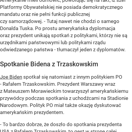
Amerykanie mieli odmówić, powołując się na fakt, iż szef
Platformy Obywatelskiej nie posiada demokratycznego
mandatu oraz nie pełni funkcji publicznej
czy samorządowej. - Tutaj nawet nie chodzi o samego
Donalda Tuska. Po prostu amerykańska dyplomacja
oraz prezydent unikają spotkań z politykami, którzy nie są
urzędnikami państwowymi lub politykami rządu
odwiedzanego państwa - tłumaczył jeden z dyplomatów.
Spotkanie Bidena z Trzaskowskim
Joe Biden
spotkał się natomiast z innym politykiem PO
- Rafałem Trzaskowskim. Prezydent Warszawy wraz
z Mateuszem Morawieckim towarzyszył amerykańskiemu
przywódcy podczas spotkania z uchodźcami na Stadionie
Narodowym. Polityk PO miał także okazję dyskutować
amerykańskim prezydentem.
- To bardzo dobrze, że doszło do spotkania prezydenta
USA z
Rafałem Trzaskowskim
, to gest w stronę całej