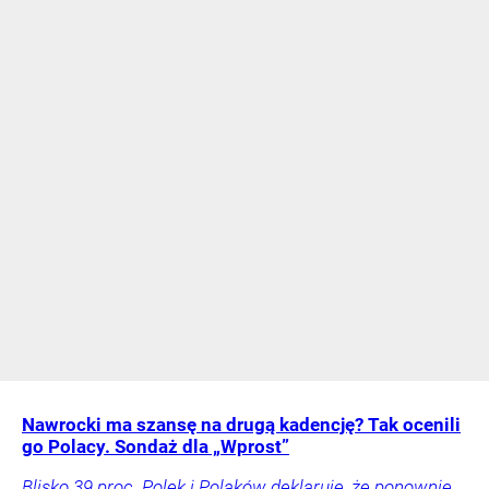
Nawrocki ma szansę na drugą kadencję? Tak ocenili
go Polacy. Sondaż dla „Wprost”
Blisko 39 proc. Polek i Polaków deklaruje, że ponownie