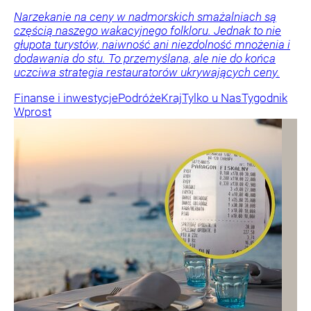
Narzekanie na ceny w nadmorskich smażalniach są
częścią naszego wakacyjnego folkloru. Jednak to nie
głupota turystów, naiwność ani niezdolność mnożenia i
dodawania do stu. To przemyślana, ale nie do końca
uczciwa strategia restauratorów ukrywających ceny.
Finanse i inwestycje
Podróże
Kraj
Tylko u Nas
Tygodnik
Wprost