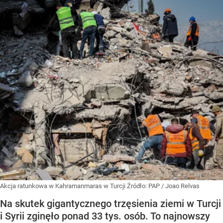
Akcja ratunkowa w Kahramanmaras w Turcji
Źródło:
PAP
/
Joao Relvas
Na skutek gigantycznego trzęsienia ziemi w Turcji
i Syrii zginęło ponad 33 tys. osób. To najnowszy