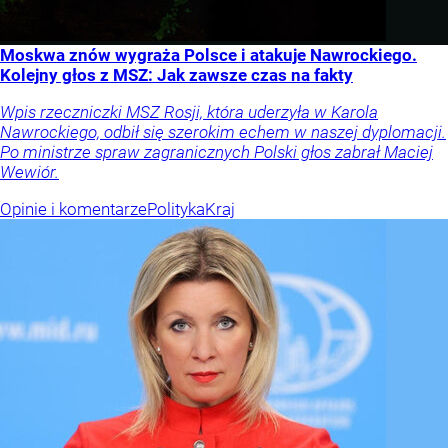
Moskwa znów wygraża Polsce i atakuje Nawrockiego.
Kolejny głos z MSZ: Jak zawsze czas na fakty
Wpis rzeczniczki MSZ Rosji, która uderzyła w Karola
Nawrockiego, odbił się szerokim echem w naszej dyplomacji.
Po ministrze spraw zagranicznych Polski głos zabrał Maciej
Wewiór.
Opinie i komentarze
Polityka
Kraj