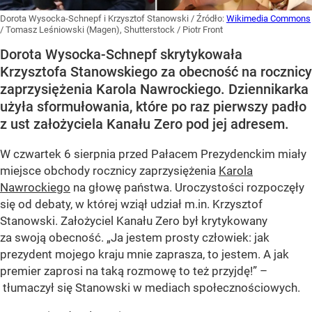
Dorota Wysocka-Schnepf i Krzysztof Stanowski
/ Źródło:
Wikimedia Commons
/
Tomasz Leśniowski (Magen), Shutterstock / Piotr Front
Dorota Wysocka-Schnepf skrytykowała
Krzysztofa Stanowskiego za obecność na rocznicy
zaprzysiężenia Karola Nawrockiego. Dziennikarka
użyła sformułowania, które po raz pierwszy padło
z ust założyciela Kanału Zero pod jej adresem.
W czwartek 6 sierpnia przed Pałacem Prezydenckim miały
miejsce obchody rocznicy zaprzysiężenia
Karola
Nawrockiego
na głowę państwa. Uroczystości rozpoczęły
się od debaty, w której wziął udział m.in. Krzysztof
Stanowski. Założyciel Kanału Zero był krytykowany
za swoją obecność. „Ja jestem prosty człowiek: jak
prezydent mojego kraju mnie zaprasza, to jestem. A jak
premier zaprosi na taką rozmowę to też przyjdę!” –
tłumaczył się Stanowski w mediach społecznościowych.