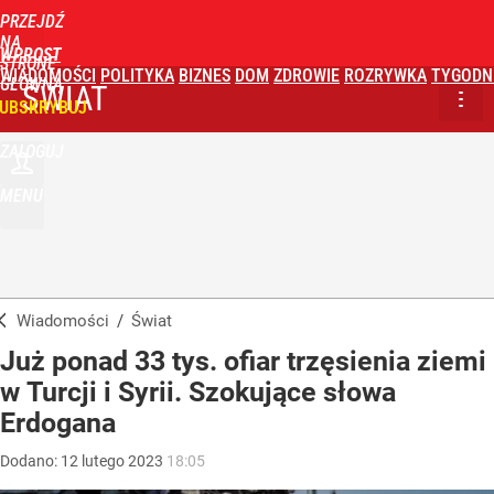
PRZEJDŹ
NA
WPROST
STRONĘ
WIADOMOŚCI
POLITYKA
BIZNES
DOM
ZDROWIE
ROZRYWKA
TYGODN
GŁÓWNĄ
ŚWIAT
UBSKRYBUJ
ZALOGUJ
MENU
Wiadomości
/
Świat
Już ponad 33 tys. ofiar trzęsienia ziemi
w Turcji i Syrii. Szokujące słowa
Erdogana
Dodano:
12
lutego
2023
18:05