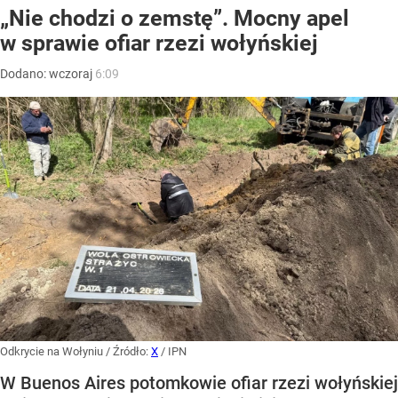
„Nie chodzi o zemstę”. Mocny apel
w sprawie ofiar rzezi wołyńskiej
Dodano:
wczoraj
6:09
Odkrycie na Wołyniu
/ Źródło:
X
/
IPN
W Buenos Aires potomkowie ofiar rzezi wołyńskiej