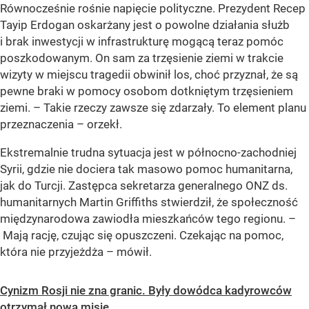
Równocześnie rośnie napięcie polityczne. Prezydent Recep
Tayip Erdogan oskarżany jest o powolne działania służb
i brak inwestycji w infrastrukturę mogącą teraz pomóc
poszkodowanym. On sam za trzęsienie ziemi w trakcie
wizyty w miejscu tragedii obwinił los, choć przyznał, że są
pewne braki w pomocy osobom dotkniętym trzęsieniem
ziemi. – Takie rzeczy zawsze się zdarzały. To element planu
przeznaczenia – orzekł.
Ekstremalnie trudna sytuacja jest w północno-zachodniej
Syrii, gdzie nie dociera tak masowo pomoc humanitarna,
jak do Turcji. Zastępca sekretarza generalnego ONZ ds.
humanitarnych Martin Griffiths stwierdził, że społeczność
międzynarodowa zawiodła mieszkańców tego regionu. –
Mają rację, czując się opuszczeni. Czekając na pomoc,
która nie przyjeżdża – mówił.
Cynizm Rosji nie zna granic. Były dowódca kadyrowców
otrzymał nową misję