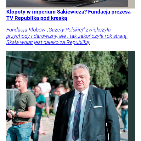
Kłopoty w imperium Sakiewicza? Fundacja prezesa
TV Republika pod kreską
Fundacja Klubów „Gazety Polskiej” zwiększyła
przychody i darowizny, ale i tak zakończyła rok stratą.
Skala wpłat jest daleko za Republiką.