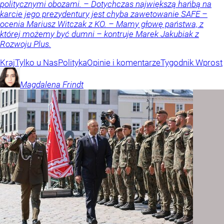
politycznymi obozami. – Dotychczas największą hańbą na
karcie jego prezydentury jest chyba zawetowanie SAFE –
ocenia Mariusz Witczak z KO. – Mamy głowę państwa, z
której możemy być dumni – kontruje Marek Jakubiak z
Rozwoju Plus.
Kraj
Tylko u Nas
Polityka
Opinie i komentarze
Tygodnik Wprost
Magdalena
Frindt