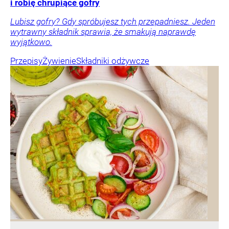
i robię chrupiące gofry
Lubisz gofry? Gdy spróbujesz tych przepadniesz. Jeden
wytrawny składnik sprawia, że smakują naprawdę
wyjątkowo.
Przepisy
Żywienie
Składniki odżywcze