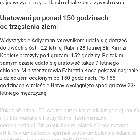
najnowszych przypadkach odnalezienia żywych osób.
Uratowani po ponad 150 godzinach
od trzęsienia ziemi
W dystrykcie Adiyaman ratownikom udało się dotrzeć
do dwóch sióstr: 22-letniej Rabii i 28-letniej Elif Kirmzi.
Kobiety przeżyły pod gruzami 152 godziny. Po takim
samym czasie udało się uratować także 7-letniego
chłopca. Minister zdrowia Fahrettin Koca pokazał nagranie
z dzieckiem ocalonym po 150 godzinach. Po 155
godzinach w mieście Hatay wyciągnięto spod gruzów 23-
letniego mężczyznę.
Enkaz altından 150. saatte kurtarılan minik kız çocuğumuza
ilk tıbbi müdahale Hatay Sahra Hastanemizde
gerçekleştirildi. Bir çocuk hekimi olarak sürece nezaret
ettik. Yavrumuz tedavi için helikopter ambulansla Adana’ya