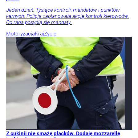
Jeden dzień. Tysiące kontroli, mandatów i punktów
karnych. Policja zaplanowała akcję kontroli kierowców.
Od rana posypią się mandaty.
Motoryzacja
Kraj
Życie
Z cukinii nie smażę placków. Dodaję mozzarellę