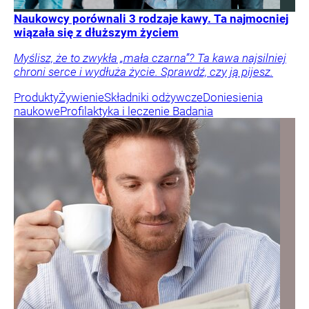
Naukowcy porównali 3 rodzaje kawy. Ta najmocniej
wiązała się z dłuższym życiem
Myślisz, że to zwykła „mała czarna”? Ta kawa najsilniej
chroni serce i wydłuża życie. Sprawdź, czy ją pijesz.
Produkty
Żywienie
Składniki odżywcze
Doniesienia
naukowe
Profilaktyka i leczenie
Badania