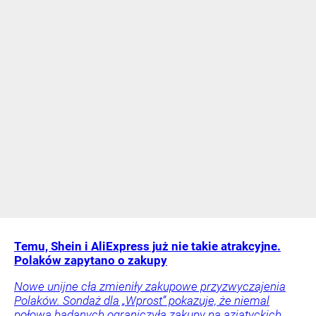
Temu, Shein i AliExpress już nie takie atrakcyjne.
Polaków zapytano o zakupy
Nowe unijne cła zmieniły zakupowe przyzwyczajenia
Polaków. Sondaż dla „Wprost” pokazuje, że niemal
połowa badanych ograniczyła zakupy na azjatyckich