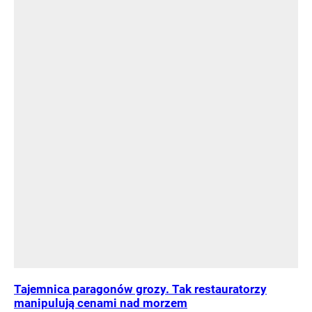
Tajemnica paragonów grozy. Tak restauratorzy
manipulują cenami nad morzem