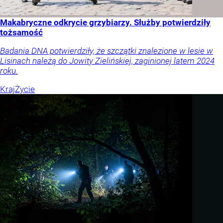
Makabryczne odkrycie grzybiarzy. Służby potwierdziły
tożsamość
Badania DNA potwierdziły, że szczątki znalezione w lesie w
Lisinach należą do Jowity Zielińskiej, zaginionej latem 2024
roku.
Kraj
Życie