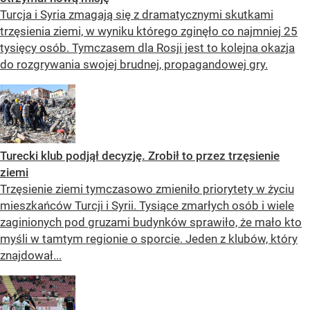
Turcja i Syria zmagają się z dramatycznymi skutkami
trzęsienia ziemi, w wyniku którego zginęło co najmniej 25
tysięcy osób. Tymczasem dla Rosji jest to kolejna okazja
do rozgrywania swojej brudnej, propagandowej gry.
Turecki klub podjął decyzję. Zrobił to przez trzęsienie
ziemi
Trzęsienie ziemi tymczasowo zmieniło priorytety w życiu
mieszkańców Turcji i Syrii. Tysiące zmarłych osób i wiele
zaginionych pod gruzami budynków sprawiło, że mało kto
myśli w tamtym regionie o sporcie. Jeden z klubów, który
znajdował...