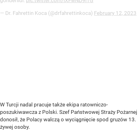
gönderildi.
pic.twitter.com/lXFwND9i1G
— Dr. Fahrettin Koca (@drfahrettinkoca)
February 12, 2023
W Turcji nadal pracuje także ekipa ratowniczo-
poszukiwawcza z Polski. Szef Państwowej Straży Pożarnej
donosił, że Polacy walczą o wyciągnięcie spod gruzów 13.
żywej osoby.