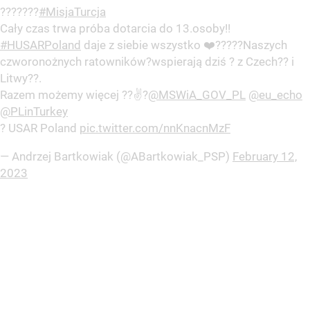
?‍??????
#MisjaTurcja
Cały czas trwa próba dotarcia do 13.osoby!!
#HUSARPoland
daje z siebie wszystko ❤️???‍??Naszych
czworonożnych ratowników?wspierają dziś ? z Czech?? i
Litwy??.
Razem możemy więcej ??✌?
@MSWiA_GOV_PL
@eu_echo
@PLinTurkey
? USAR Poland
pic.twitter.com/nnKnacnMzF
— Andrzej Bartkowiak (@ABartkowiak_PSP)
February 12,
2023