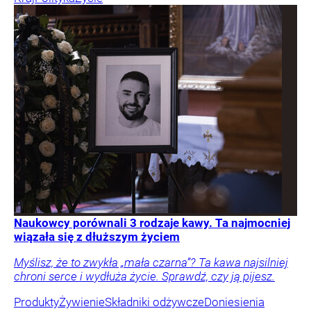
Naukowcy porównali 3 rodzaje kawy. Ta najmocniej
wiązała się z dłuższym życiem
Myślisz, że to zwykła „mała czarna”? Ta kawa najsilniej
chroni serce i wydłuża życie. Sprawdź, czy ją pijesz.
Produkty
Żywienie
Składniki odżywcze
Doniesienia