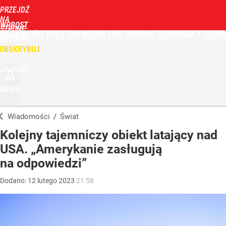
PRZEJDŹ
NA
WPROST
STRONĘ
WIADOMOŚCI
POLITYKA
BIZNES
DOM
ZDROWIE
ROZRYWKA
TYGODN
GŁÓWNĄ
UBSKRYBUJ
ZALOGUJ
MENU
Wiadomości
/
Świat
Kolejny tajemniczy obiekt latający nad
USA. „Amerykanie zasługują
na odpowiedzi”
Dodano:
12
lutego
2023
21:58