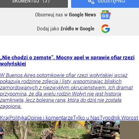
SKOMENTUJ
UDOSTĘPNIJ
2
Obserwuj nas
w
Google News
Dodaj jako
źródło w Google
„Nie chodzi o zemstę”. Mocny apel w sprawie ofiar rzezi
wołyńskiej
W Buenos Aires potomkowie ofiar rzezi wołyńskiej wciąż
pokazują rodzinne zdjęcia i listy, wspominając bliskich
zamordowanych z niezwykłym okrucieństwem. Ich dramat
przypomina, że dla wielu rodzin Wołyń nie jest historią
zamkniętą, lecz bolesną raną, która do dziś nie została
zagojona.
Kraj
Polityka
Opinie i komentarze
Tylko u Nas
Tygodnik Wprost