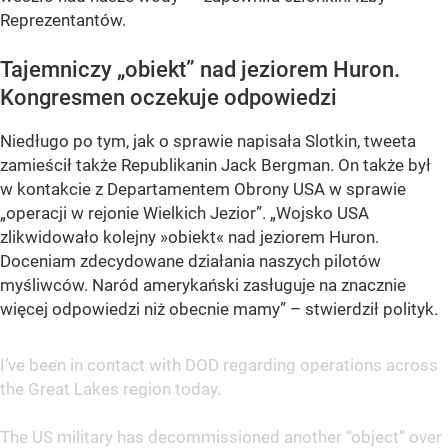
Reprezentantów.
Tajemniczy „obiekt” nad jeziorem Huron.
Kongresmen oczekuje odpowiedzi
Niedługo po tym, jak o sprawie napisała Slotkin, tweeta
zamieścił także Republikanin Jack Bergman. On także był
w kontakcie z Departamentem Obrony USA w sprawie
„operacji w rejonie Wielkich Jezior”. „Wojsko USA
zlikwidowało kolejny »obiekt« nad jeziorem Huron.
Doceniam zdecydowane działania naszych pilotów
myśliwców. Naród amerykański zasługuje na znacznie
więcej odpowiedzi niż obecnie mamy” – stwierdził polityk.
I’ve been in contact with DOD regarding operations across
the Great Lakes region today.
The US military has decommissioned another “object” over