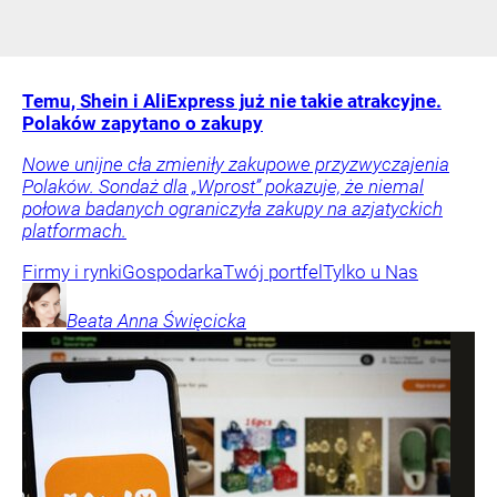
Temu, Shein i AliExpress już nie takie atrakcyjne.
Polaków zapytano o zakupy
Nowe unijne cła zmieniły zakupowe przyzwyczajenia
Polaków. Sondaż dla „Wprost” pokazuje, że niemal
połowa badanych ograniczyła zakupy na azjatyckich
platformach.
Firmy i rynki
Gospodarka
Twój portfel
Tylko u Nas
Beata Anna
Święcicka