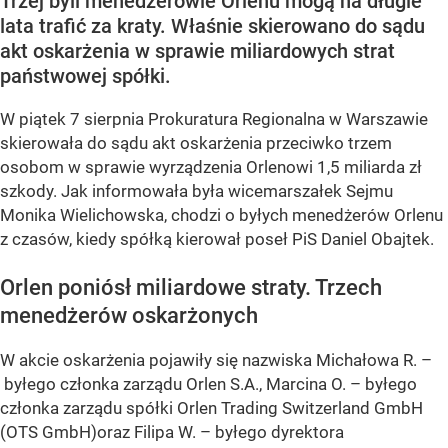
Trzej byli menedżerowie Orlenu mogą na długie
lata trafić za kraty. Właśnie skierowano do sądu
akt oskarżenia w sprawie miliardowych strat
państwowej spółki.
W piątek 7 sierpnia Prokuratura Regionalna w Warszawie
skierowała do sądu akt oskarżenia przeciwko trzem
osobom w sprawie wyrządzenia Orlenowi 1,5 miliarda zł
szkody. Jak informowała była wicemarszałek Sejmu
Monika Wielichowska, chodzi o byłych menedżerów Orlenu
z czasów, kiedy spółką kierował poseł PiS Daniel Obajtek.
Orlen poniósł miliardowe straty. Trzech
menedżerów oskarżonych
W akcie oskarżenia pojawiły się nazwiska Michałowa R. –
byłego członka zarządu Orlen S.A., Marcina O. – byłego
członka zarządu spółki Orlen Trading Switzerland GmbH
(OTS GmbH)oraz Filipa W. – byłego dyrektora