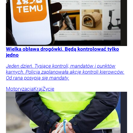
Wielka obława drogówki. Będą kontrolować tylko
jedno
Jeden dzień. Tysiące kontroli, mandatów i punktów
karnych. Policja zaplanowała akcję kontroli kierowców.
Od rana posypią się mandaty.
Motoryzacja
Kraj
Życie