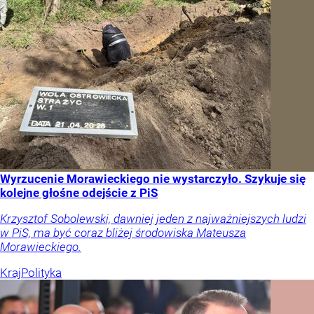
Wyrzucenie Morawieckiego nie wystarczyło. Szykuje się
kolejne głośne odejście z PiS
Krzysztof Sobolewski, dawniej jeden z najważniejszych ludzi
w PiS, ma być coraz bliżej środowiska Mateusza
Morawieckiego.
Kraj
Polityka