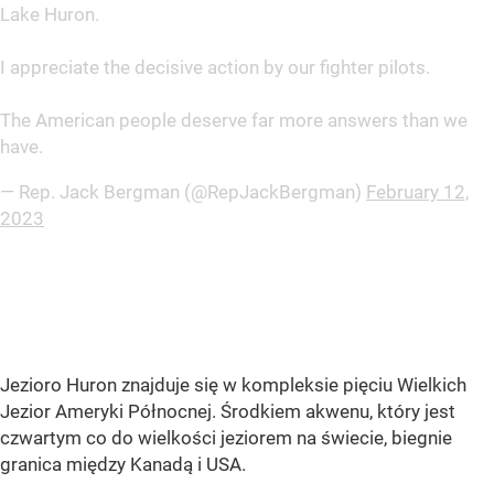
Lake Huron.
I appreciate the decisive action by our fighter pilots.
The American people deserve far more answers than we
have.
— Rep. Jack Bergman (@RepJackBergman)
February 12,
2023
Jezioro Huron znajduje się w kompleksie pięciu Wielkich
Jezior Ameryki Północnej. Środkiem akwenu, który jest
czwartym co do wielkości jeziorem na świecie, biegnie
granica między Kanadą i USA.