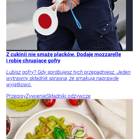
Z cukinii nie smażę placków. Dodaję mozzarellę
i robię chrupiące gofry
Lubisz gofry? Gdy spróbujesz tych przepadniesz. Jeden
wytrawny składnik sprawia, że smakują naprawdę
wyjątkowo.
Przepisy
Żywienie
Składniki odżywcze