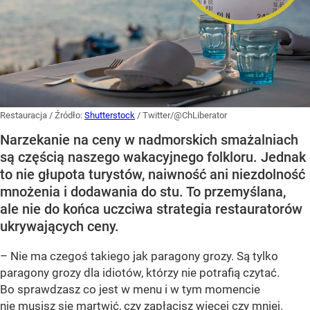
Restauracja
/ Źródło:
Shutterstock
/
Twitter/@ChLiberator
Narzekanie na ceny w nadmorskich smażalniach
są częścią naszego wakacyjnego folkloru. Jednak
to nie głupota turystów, naiwność ani niezdolność
mnożenia i dodawania do stu. To przemyślana,
ale nie do końca uczciwa strategia restauratorów
ukrywających ceny.
– Nie ma czegoś takiego jak paragony grozy. Są tylko
paragony grozy dla idiotów, którzy nie potrafią czytać.
Bo sprawdzasz co jest w menu i w tym momencie
nie musisz się martwić, czy zapłacisz więcej czy mniej.