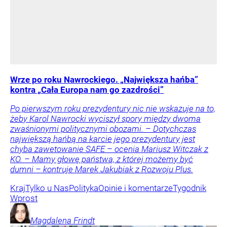
Wrze po roku Nawrockiego. „Największa hańba”
kontra „Cała Europa nam go zazdrości”
Po pierwszym roku prezydentury nic nie wskazuje na to,
żeby Karol Nawrocki wyciszył spory między dwoma
zwaśnionymi politycznymi obozami. – Dotychczas
największą hańbą na karcie jego prezydentury jest
chyba zawetowanie SAFE – ocenia Mariusz Witczak z
KO. – Mamy głowę państwa, z której możemy być
dumni – kontruje Marek Jakubiak z Rozwoju Plus.
Kraj
Tylko u Nas
Polityka
Opinie i komentarze
Tygodnik
Wprost
Magdalena
Frindt