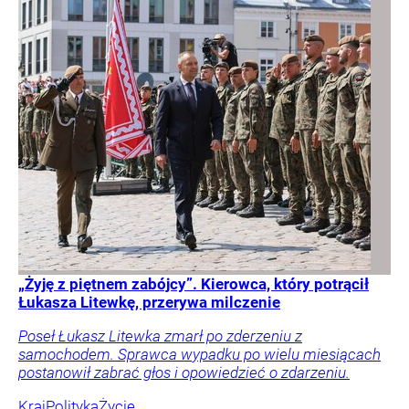
„Żyję z piętnem zabójcy”. Kierowca, który potrącił
Łukasza Litewkę, przerywa milczenie
Poseł Łukasz Litewka zmarł po zderzeniu z
samochodem. Sprawca wypadku po wielu miesiącach
postanowił zabrać głos i opowiedzieć o zdarzeniu.
Kraj
Polityka
Życie