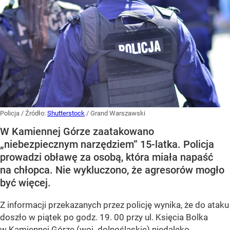
Policja
/ Źródło:
Shutterstock
/
Grand Warszawski
W Kamiennej Górze zaatakowano
„niebezpiecznym narzędziem” 15-latka. Policja
prowadzi obławę za osobą, która miała napaść
na chłopca. Nie wykluczono, że agresorów mogło
być więcej.
Z informacji przekazanych przez policję wynika, że do ataku
doszło w piątek po godz. 19. 00 przy ul. Księcia Bolka
w Kamiennej Górze (woj. dolnośląskie) niedaleko