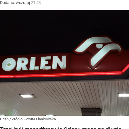
Dodano:
wczoraj
21:48
Orlen
/ Źródło:
Jowita Flankowska