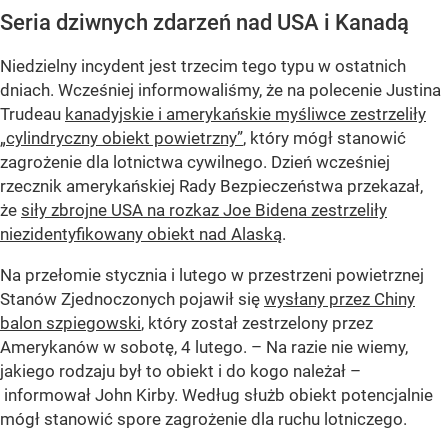
Seria dziwnych zdarzeń nad USA i Kanadą
Niedzielny incydent jest trzecim tego typu w ostatnich
dniach. Wcześniej informowaliśmy, że na polecenie Justina
Trudeau
kanadyjskie i amerykańskie myśliwce zestrzeliły
„cylindryczny obiekt powietrzny”
, który mógł stanowić
zagrożenie dla lotnictwa cywilnego. Dzień wcześniej
rzecznik amerykańskiej Rady Bezpieczeństwa przekazał,
że
siły zbrojne USA na rozkaz Joe Bidena zestrzeliły
niezidentyfikowany obiekt nad Alaską
.
Na przełomie stycznia i lutego w przestrzeni powietrznej
Stanów Zjednoczonych pojawił się
wysłany przez Chiny
balon szpiegowski
, który został zestrzelony przez
Amerykanów w sobotę, 4 lutego. – Na razie nie wiemy,
jakiego rodzaju był to obiekt i do kogo należał –
informował John Kirby. Według służb obiekt potencjalnie
mógł stanowić spore zagrożenie dla ruchu lotniczego.