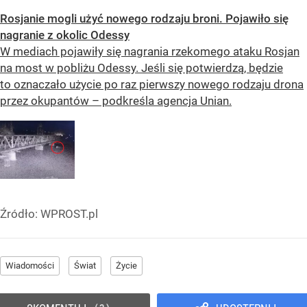
Rosjanie mogli użyć nowego rodzaju broni. Pojawiło się
nagranie z okolic Odessy
W mediach pojawiły się nagrania rzekomego ataku Rosjan
na most w pobliżu Odessy. Jeśli się potwierdzą, będzie
to oznaczało użycie po raz pierwszy nowego rodzaju drona
przez okupantów – podkreśla agencja Unian.
Źródło:
WPROST.pl
Wiadomości
Świat
Życie