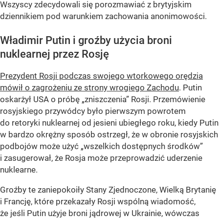
Wszyscy zdecydowali się porozmawiać z brytyjskim
dziennikiem pod warunkiem zachowania anonimowości.
Władimir Putin i groźby użycia broni
nuklearnej przez Rosję
Prezydent Rosji podczas swojego wtorkowego orędzia
mówił o zagrożeniu ze strony wrogiego Zachodu
. Putin
oskarżył USA o próbę „zniszczenia” Rosji. Przemówienie
rosyjskiego przywódcy było pierwszym powrotem
do retoryki nuklearnej od jesieni ubiegłego roku, kiedy Putin
w bardzo okrężny sposób ostrzegł, że w obronie rosyjskich
podbojów może użyć „wszelkich dostępnych środków”
i zasugerował, że Rosja może przeprowadzić uderzenie
nuklearne.
Groźby te zaniepokoiły Stany Zjednoczone, Wielką Brytanię
i Francję, które przekazały Rosji wspólną wiadomość,
że jeśli Putin użyje broni jądrowej w Ukrainie, wówczas