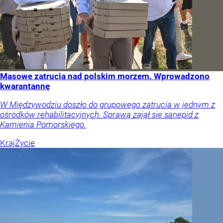
Masowe zatrucia nad polskim morzem. Wprowadzono
kwarantannę
W Międzywodziu doszło do grupowego zatrucia w jednym z
ośrodków rehabilitacyjnych. Sprawą zajął się sanepid z
Kamienia Pomorskiego.
Kraj
Życie