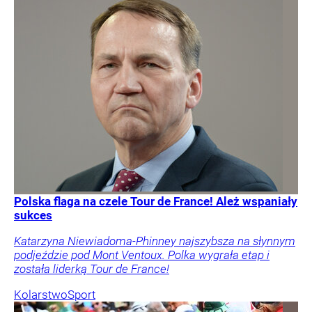
Polska flaga na czele Tour de France! Ależ wspaniały
sukces
Katarzyna Niewiadoma-Phinney najszybsza na słynnym
podjeździe pod Mont Ventoux. Polka wygrała etap i
została liderką Tour de France!
Kolarstwo
Sport