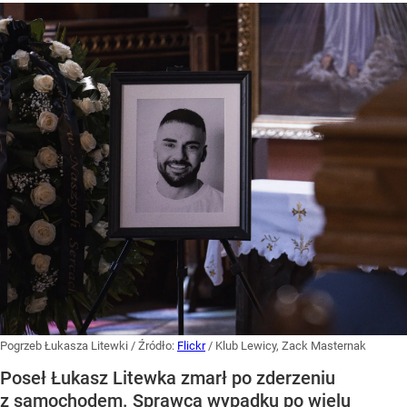
Pogrzeb Łukasza Litewki
/ Źródło:
Flickr
/
Klub Lewicy, Zack Masternak
Poseł Łukasz Litewka zmarł po zderzeniu
z samochodem. Sprawca wypadku po wielu