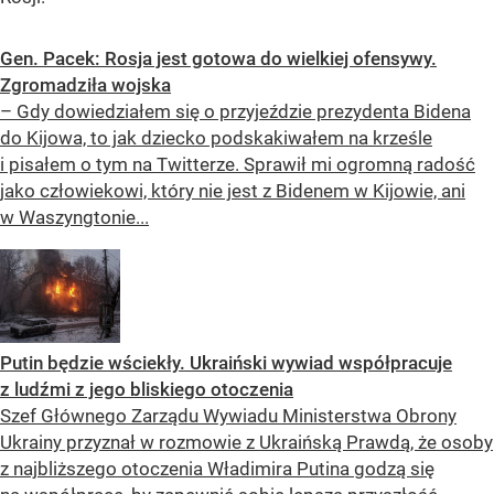
Gen. Pacek: Rosja jest gotowa do wielkiej ofensywy.
Zgromadziła wojska
– Gdy dowiedziałem się o przyjeździe prezydenta Bidena
do Kijowa, to jak dziecko podskakiwałem na krześle
i pisałem o tym na Twitterze. Sprawił mi ogromną radość
jako człowiekowi, który nie jest z Bidenem w Kijowie, ani
w Waszyngtonie...
Putin będzie wściekły. Ukraiński wywiad współpracuje
z ludźmi z jego bliskiego otoczenia
Szef Głównego Zarządu Wywiadu Ministerstwa Obrony
Ukrainy przyznał w rozmowie z Ukraińską Prawdą, że osoby
z najbliższego otoczenia Władimira Putina godzą się