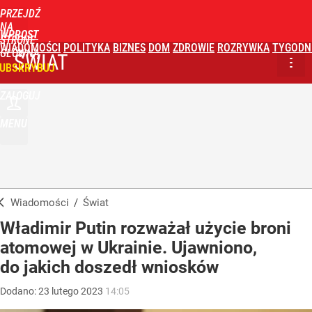
PRZEJDŹ
NA
WPROST
STRONĘ
WIADOMOŚCI
POLITYKA
BIZNES
DOM
ZDROWIE
ROZRYWKA
TYGODN
GŁÓWNĄ
ŚWIAT
UBSKRYBUJ
ZALOGUJ
MENU
Wiadomości
/
Świat
Władimir Putin rozważał użycie broni
atomowej w Ukrainie. Ujawniono,
do jakich doszedł wniosków
Dodano:
23
lutego
2023
14:05