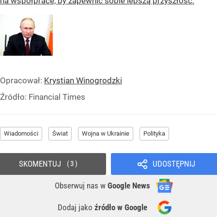
na współprace, by zapewnić sobie lepszą przyszłość.
Opracował:
Krystian Winogrodzki
Źródło:
Financial Times
Wiadomości
Świat
Wojna w Ukrainie
Polityka
SKOMENTUJ
UDOSTĘPNIJ
3
Obserwuj nas
w
Google News
Dodaj jako
źródło w Google