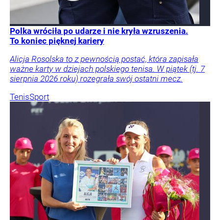
Polka wróciła po udarze i nie kryła wzruszenia.
To koniec pięknej kariery
Alicja Rosolska to z pewnością postać, która zapisała
ważne karty w dziejach polskiego tenisa. W piątek (tj. 7
sierpnia 2026 roku) rozegrała swój ostatni mecz.
Tenis
Sport