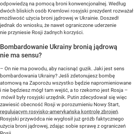
odpowiedzą na pomocą broni konwencjonalnej. Według
dwóch bliskich osób Kremlowi rosyjski prezydent rozważał
możliwość użycia broni jądrowej w Ukrainie. Doszedł
jednak do wniosku, że nawet ograniczone uderzenie
nie przyniesie Rosji żadnych korzyści.
Bombardowanie Ukrainy bronią jądrową
nie ma sensu?
– On nie ma powodu, aby nacisnąć guzik. Jaki jest sens
bombardowania Ukrainy? Jeśli zdetonujesz bombę
atomową na Zaporożu wszystko będzie napromieniowane
i nie będziesz mógł tam wejść, a to rzekomo jest Rosja –
mówił były rosyjski urzędnik. Putin zdecydował się więc
zawiesić obecność Rosji w porozumieniu Nowy Start,
regulującym rosyjsko-amerykańską kontrolę zbrojeń
.
Rosyjski przywódca nie wygłosił już gróźb faktycznego
użycia broni jądrowej, zdając sobie sprawę z ograniczeń
Rosji.