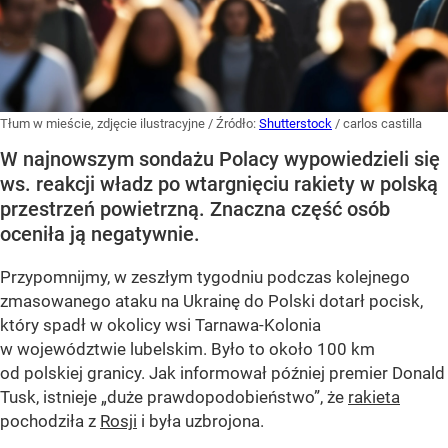
Tłum w mieście, zdjęcie ilustracyjne
/ Źródło:
Shutterstock
/
carlos castilla
W najnowszym sondażu Polacy wypowiedzieli się
ws. reakcji władz po wtargnięciu rakiety w polską
przestrzeń powietrzną. Znaczna część osób
oceniła ją negatywnie.
Przypomnijmy, w zeszłym tygodniu podczas kolejnego
zmasowanego ataku na Ukrainę do Polski dotarł pocisk,
który spadł w okolicy wsi Tarnawa-Kolonia
w województwie lubelskim. Było to około 100 km
od polskiej granicy. Jak informował później premier Donald
Tusk, istnieje
„duże prawdopodobieństwo”
, że
rakieta
pochodziła z
Rosji
i była uzbrojona.