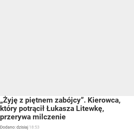
„Żyję z piętnem zabójcy”. Kierowca,
który potrącił Łukasza Litewkę,
przerywa milczenie
Dodano:
dzisiaj
18:53