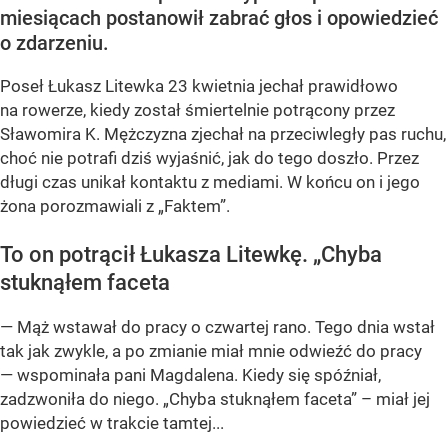
miesiącach postanowił zabrać głos i opowiedzieć
o zdarzeniu.
Poseł Łukasz Litewka 23 kwietnia jechał prawidłowo
na rowerze, kiedy został śmiertelnie potrącony przez
Sławomira K. Mężczyzna zjechał na przeciwległy pas ruchu,
choć nie potrafi dziś wyjaśnić, jak do tego doszło. Przez
długi czas unikał kontaktu z mediami. W końcu on i jego
żona porozmawiali z „Faktem”.
To on potrącił Łukasza Litewkę. „Chyba
stuknąłem faceta
— Mąż wstawał do pracy o czwartej rano. Tego dnia wstał
tak jak zwykle, a po zmianie miał mnie odwieźć do pracy
— wspominała pani Magdalena. Kiedy się spóźniał,
zadzwoniła do niego. „Chyba stuknąłem faceta” – miał jej
powiedzieć w trakcie tamtej...