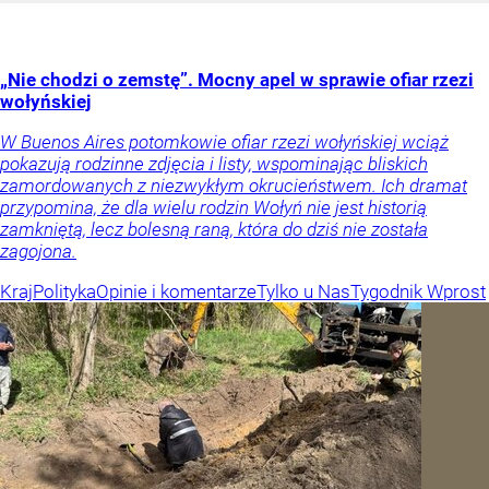
„Nie chodzi o zemstę”. Mocny apel w sprawie ofiar rzezi
wołyńskiej
W Buenos Aires potomkowie ofiar rzezi wołyńskiej wciąż
pokazują rodzinne zdjęcia i listy, wspominając bliskich
zamordowanych z niezwykłym okrucieństwem. Ich dramat
przypomina, że dla wielu rodzin Wołyń nie jest historią
zamkniętą, lecz bolesną raną, która do dziś nie została
zagojona.
Kraj
Polityka
Opinie i komentarze
Tylko u Nas
Tygodnik Wprost