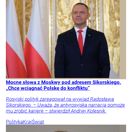
Mocne słowa z Moskwy pod adresem Sikorskiego.
„Chce wciągnąć Polskę do konfliktu”
Rosyjski polityk zareagował na wywiad Radosława
Sikorskiego. – Uważa, że antyrosyjska narracja pomoże
mu zrobić karierę – stwierdził Andriej Kolesnik.
Polityka
Kraj
Świat