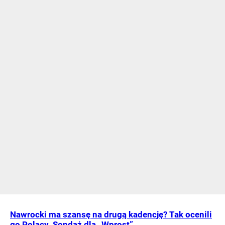
Nawrocki ma szansę na drugą kadencję? Tak ocenili
go Polacy. Sondaż dla „Wprost”