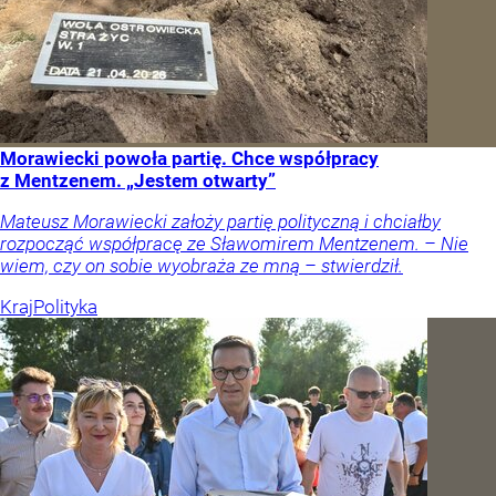
Morawiecki powoła partię. Chce współpracy
z Mentzenem. „Jestem otwarty”
Mateusz Morawiecki założy partię polityczną i chciałby
rozpocząć współpracę ze Sławomirem Mentzenem. – Nie
wiem, czy on sobie wyobraża ze mną – stwierdził.
Kraj
Polityka