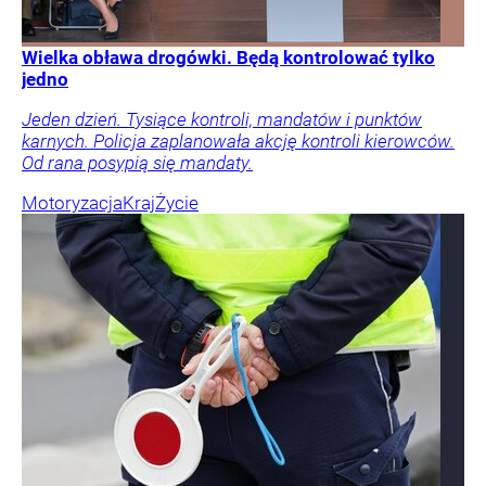
Wielka obława drogówki. Będą kontrolować tylko
jedno
Jeden dzień. Tysiące kontroli, mandatów i punktów
karnych. Policja zaplanowała akcję kontroli kierowców.
Od rana posypią się mandaty.
Motoryzacja
Kraj
Życie