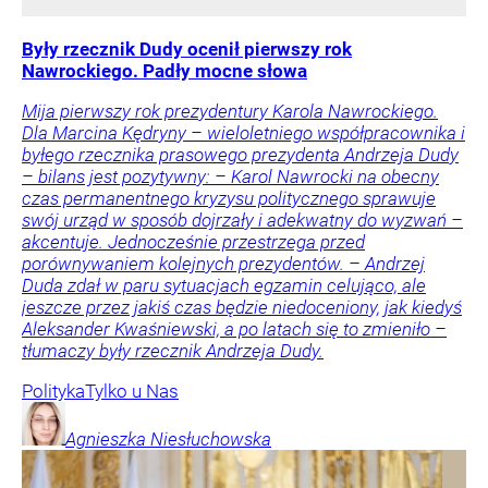
Były rzecznik Dudy ocenił pierwszy rok
Nawrockiego. Padły mocne słowa
Mija pierwszy rok prezydentury Karola Nawrockiego.
Dla Marcina Kędryny – wieloletniego współpracownika i
byłego rzecznika prasowego prezydenta Andrzeja Dudy
– bilans jest pozytywny: – Karol Nawrocki na obecny
czas permanentnego kryzysu politycznego sprawuje
swój urząd w sposób dojrzały i adekwatny do wyzwań –
akcentuje. Jednocześnie przestrzega przed
porównywaniem kolejnych prezydentów. – Andrzej
Duda zdał w paru sytuacjach egzamin celująco, ale
jeszcze przez jakiś czas będzie niedoceniony, jak kiedyś
Aleksander Kwaśniewski, a po latach się to zmieniło –
tłumaczy były rzecznik Andrzeja Dudy.
Polityka
Tylko u Nas
Agnieszka
Niesłuchowska