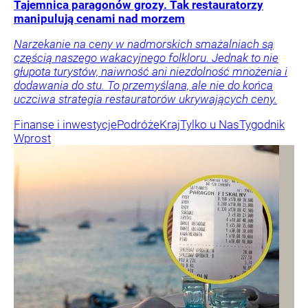
Tajemnica paragonów grozy. Tak restauratorzy
manipulują cenami nad morzem
Narzekanie na ceny w nadmorskich smażalniach są
częścią naszego wakacyjnego folkloru. Jednak to nie
głupota turystów, naiwność ani niezdolność mnożenia i
dodawania do stu. To przemyślana, ale nie do końca
uczciwa strategia restauratorów ukrywających ceny.
Finanse i inwestycje
Podróże
Kraj
Tylko u Nas
Tygodnik
Wprost