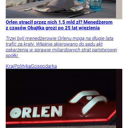
Orlen stracił przez nich 1,5 mld zł? Menedżerom
z czasów Obajtka grozi po 25 lat więzienia
Trzej byli menedżerowie Orlenu mogą na długie lata
trafić za kraty. Właśnie skierowano do sądu akt
oskarżenia w sprawie miliardowych strat państwowej
spółki.
Kraj
Polityka
Gospodarka