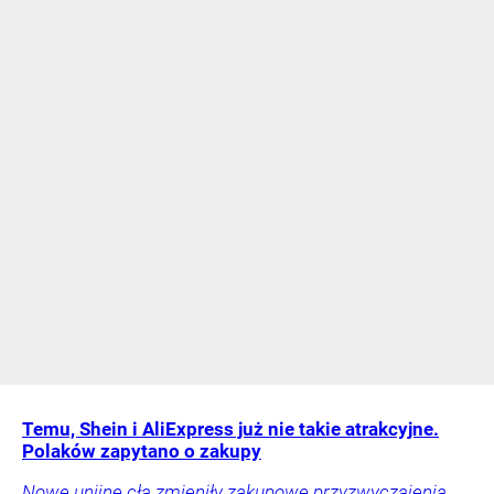
Temu, Shein i AliExpress już nie takie atrakcyjne.
Polaków zapytano o zakupy
Nowe unijne cła zmieniły zakupowe przyzwyczajenia