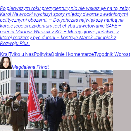
Po pierwszym roku prezydentury nic nie wskazuje na to, żeby
Karol Nawrocki wyciszył spory między dwoma zwaśnionymi
politycznymi obozami. – Dotychczas największą hańbą na
karcie jego prezydentury jest chyba zawetowanie SAFE –
ocenia Mariusz Witczak z KO. – Mamy głowę państwa, z
której możemy być dumni – kontruje Marek Jakubiak z
Rozwoju Plus.
Kraj
Tylko u Nas
Polityka
Opinie i komentarze
Tygodnik Wprost
Magdalena
Frindt