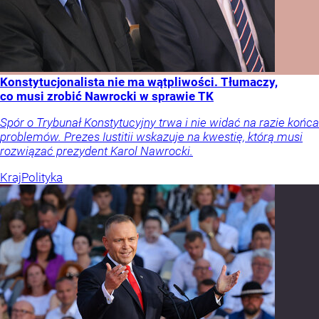
Konstytucjonalista nie ma wątpliwości. Tłumaczy,
co musi zrobić Nawrocki w sprawie TK
Spór o Trybunał Konstytucyjny trwa i nie widać na razie końca
problemów. Prezes Iustitii wskazuje na kwestię, którą musi
rozwiązać prezydent Karol Nawrocki.
Kraj
Polityka