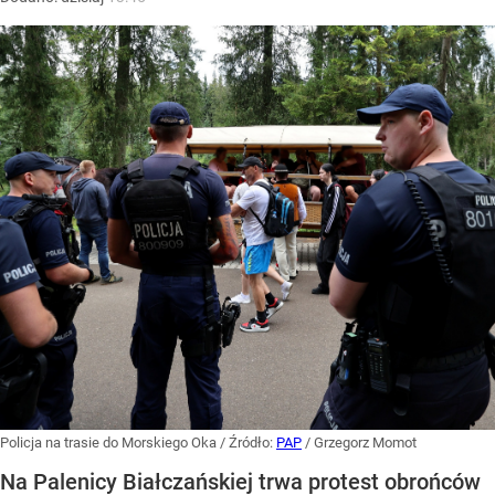
Policja na trasie do Morskiego Oka
/ Źródło:
PAP
/
Grzegorz Momot
Na Palenicy Białczańskiej trwa protest obrońców