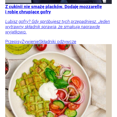
Z cukinii nie smażę placków. Dodaję mozzarellę
i robię chrupiące gofry
Lubisz gofry? Gdy spróbujesz tych przepadniesz. Jeden
wytrawny składnik sprawia, że smakują naprawdę
wyjątkowo.
Przepisy
Żywienie
Składniki odżywcze