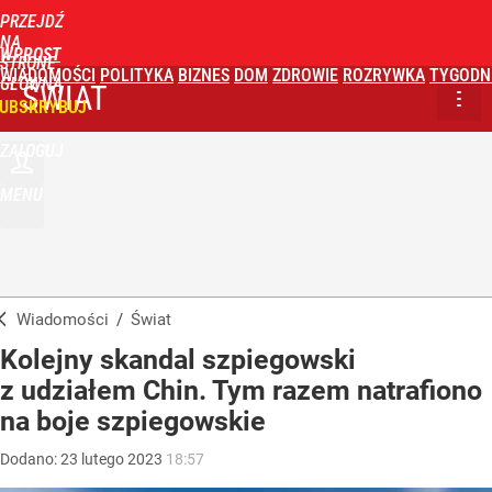
PRZEJDŹ
NA
WPROST
STRONĘ
WIADOMOŚCI
POLITYKA
BIZNES
DOM
ZDROWIE
ROZRYWKA
TYGODN
GŁÓWNĄ
ŚWIAT
UBSKRYBUJ
ZALOGUJ
MENU
Wiadomości
/
Świat
Kolejny skandal szpiegowski
z udziałem Chin. Tym razem natrafiono
na boje szpiegowskie
Dodano:
23
lutego
2023
18:57