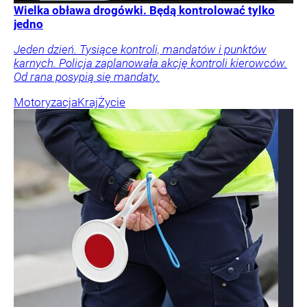
Wielka obława drogówki. Będą kontrolować tylko
jedno
Jeden dzień. Tysiące kontroli, mandatów i punktów
karnych. Policja zaplanowała akcję kontroli kierowców.
Od rana posypią się mandaty.
Motoryzacja
Kraj
Życie