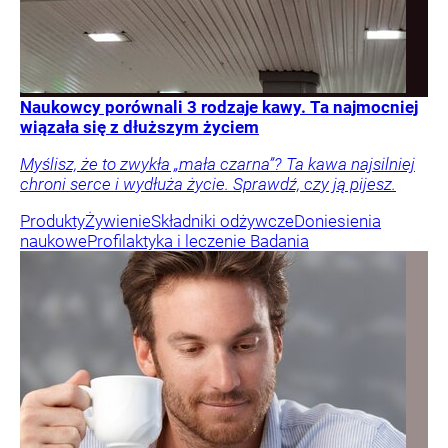
Naukowcy porównali 3 rodzaje kawy. Ta najmocniej
wiązała się z dłuższym życiem
Myślisz, że to zwykła „mała czarna”? Ta kawa najsilniej
chroni serce i wydłuża życie. Sprawdź, czy ją pijesz.
Produkty
Żywienie
Składniki odżywcze
Doniesienia
naukowe
Profilaktyka i leczenie
Badania