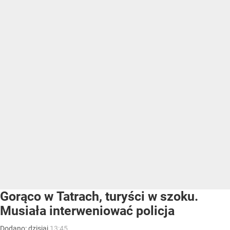
Gorąco w Tatrach, turyści w szoku.
Musiała interweniować policja
Dodano:
dzisiaj
13:45