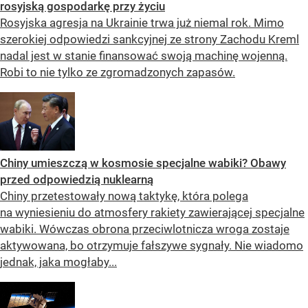
rosyjską gospodarkę przy życiu
Rosyjska agresja na Ukrainie trwa już niemal rok. Mimo
szerokiej odpowiedzi sankcyjnej ze strony Zachodu Kreml
nadal jest w stanie finansować swoją machinę wojenną.
Robi to nie tylko ze zgromadzonych zapasów.
Chiny umieszczą w kosmosie specjalne wabiki? Obawy
przed odpowiedzią nuklearną
Chiny przetestowały nową taktykę, która polega
na wyniesieniu do atmosfery rakiety zawierającej specjalne
wabiki. Wówczas obrona przeciwlotnicza wroga zostaje
aktywowana, bo otrzymuje fałszywe sygnały. Nie wiadomo
jednak, jaka mogłaby...