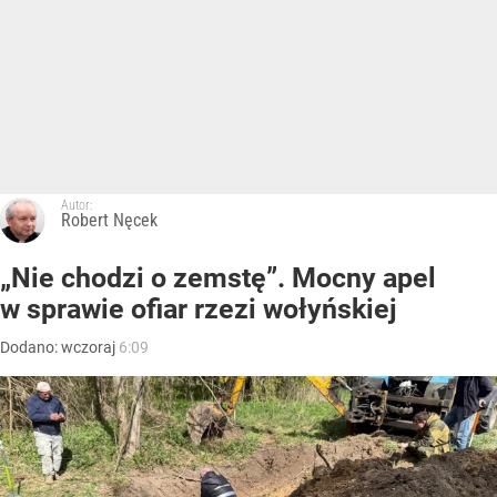
Autor:
Robert Nęcek
„Nie chodzi o zemstę”. Mocny apel
w sprawie ofiar rzezi wołyńskiej
Dodano:
wczoraj
6:09