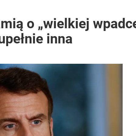
zmią o „wielkiej wpad
upełnie inna