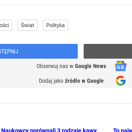
ości
Świat
Polityka
STĘPNIJ
Obserwuj nas
w
Google News
Dodaj jako
źródło w Google
Naukowcy porównali 3 rodzaje kawy.
To najw