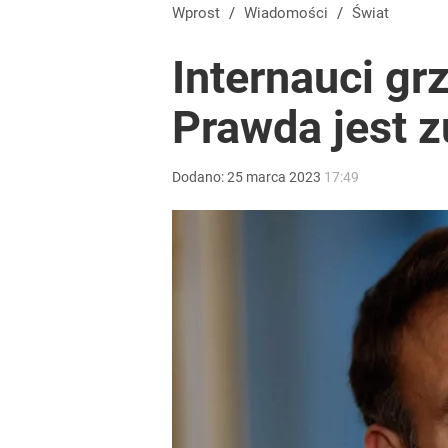
Wprost
/
Wiadomości
/
Świat
Internauci gr
Prawda jest z
Dodano:
25
marca
2023
17:49