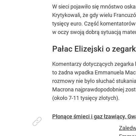
W sieci pojawiło się mnóstwo oskar
Krytykowali, że gdy wielu Francuz
tysięcy euro. Część komentatorów 
w oczy swoją dobrą sytuacją mater
Pałac Elizejski o zeg
Komentarzy dotyczących zegarka by
to żadna wpadka Emmanuela Macron
rozmowy nie było słuchać stukania
Macrona najprawdopodobniej zosta
(około 7-11 tysięcy złotych).
Płonące śmieci i gaz łzawiący. Gw
Zaledw