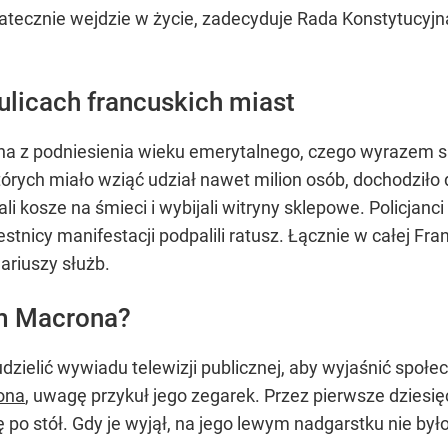
atecznie wejdzie w życie, zadecyduje Rada Konstytucyjn
ulicach francuskich miast
lona z podniesienia wieku emerytalnego, czego wyrazem 
tórych miało wziąć udział nawet milion osób, dochodziło d
 kosze na śmieci i wybijali witryny sklepowe. Policjanci 
tnicy manifestacji podpalili ratusz. Łącznie w całej Fran
ariuszy służb.
em Macrona?
udzielić wywiadu telewizji publicznej, aby wyjaśnić społ
ona
, uwagę przykuł jego zegarek. Przez pierwsze dziesię
 po stół. Gdy je wyjął, na jego lewym nadgarstku nie było