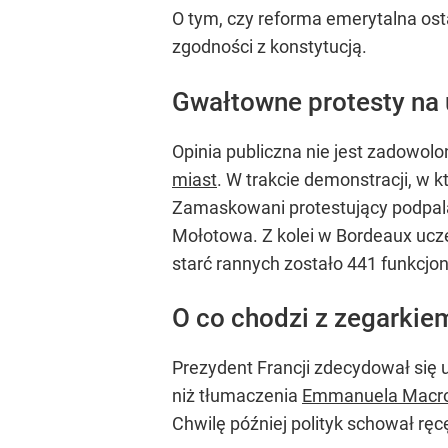
O tym, czy reforma emerytalna ost
zgodności z konstytucją.
Gwałtowne protesty na 
Opinia publiczna nie jest zadowo
miast
. W trakcie demonstracji, w k
Zamaskowani protestujący podpalali
Mołotowa. Z kolei w Bordeaux uczes
starć rannych zostało 441 funkcjon
O co chodzi z zegarki
Prezydent Francji zdecydował się 
niż tłumaczenia
Emmanuela Macr
Chwilę później polityk schował ręcę