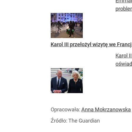
Emmanu
proble
Karol III przełożył wizytę we Fran
Karol I
oświad
Opracowała:
Anna Mokrzanowska
Źródło:
The Guardian