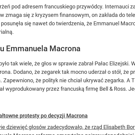
żeń pod adresem francuskiego przywódcy. Internauci zarzu
ów zmaga się z kryzysem finansowym, on zakłada do telew
posunęła się nawet do twierdzenia, że Emmanuel Macron z
ialną.
arku Emmanuela Macrona
ło tak wiele, że głos w sprawie zabrał Pałac Elizejski. 
a. Dodano, że zegarek tak mocno uderzał o stół, że pre
. Zapewniono, że polityk nie chciał ukrywać zegarka. A
ł wyprodukowany przez francuską firmę Bell & Ross. Je
ałtowne protesty po decyzji Macrona
ie dziewięć głosów zadecydowało, że rząd Elisabeth B