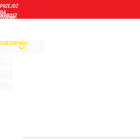
PRZEJDŹ
Udostępnij
0
Skomentuj
NA
WPROST
STRONĘ
GŁÓWNĄ
WIADOMOŚCI
POLITYKA
BIZNES
DOM
ZDROWIE
ROZRYWKA
TYGOD
SUBSKRYBUJ
ZALOGUJ
SZUKAJ
MENU