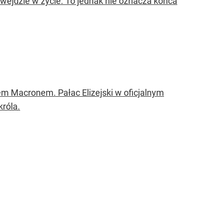
jdzie w życie. To jednak nie oznacza końca
lem Macronem. Pałac Elizejski w oficjalnym
króla.