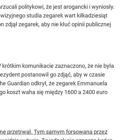
cali politykowi, że jest arogancki i wyniosły.
izyjnego studia zegarek wart kilkadziesiąt
djął zegarek, aby nie kłuć opinii publicznej
W krótkim komunikacie zaznaczono, że nie była
zydent postanowił go zdjąć, aby w czasie
 The Guardian odkrył, że zegarek Emmanuela
go koszt waha się między 1600 a 2400 euro
orne przetrwał. Tym samym forsowana przez