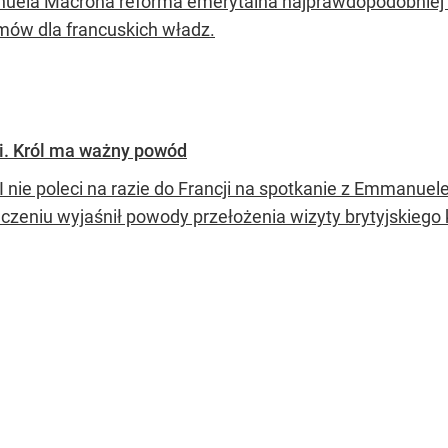
ela Macrona reforma emerytalna najprawdopodobniej we
mów dla francuskich władz.
cji. Król ma ważny powód
II nie poleci na razie do Francji na spotkanie z Emmanue
czeniu wyjaśnił powody przełożenia wizyty brytyjskiego 