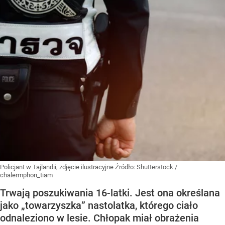
Policjant w Tajlandii, zdjęcie ilustracyjne
Źródło:
Shutterstock
/
chalermphon_tiam
Trwają poszukiwania 16-latki. Jest ona określana
jako „towarzyszka” nastolatka, którego ciało
odnaleziono w lesie. Chłopak miał obrażenia