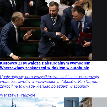
Kierowcy ZTM walczą z absurdalnym wymogiem.
Warszawiacy zaskoczeni widokiem w autobusie
Upały dają się nam wszystkim we znaki i nie oszczędzają
wcale kierowców warszawskich autobusów. Pan Dariusz
zwrócił na to uwagę, kierując pojazdem w spódnicy.
Warszawa
Kraj
Życie