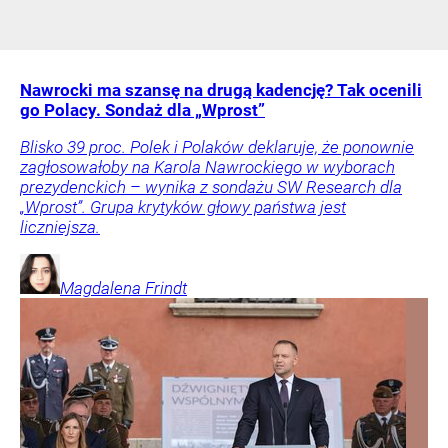
Nawrocki ma szansę na drugą kadencję? Tak ocenili
go Polacy. Sondaż dla „Wprost”
Blisko 39 proc. Polek i Polaków deklaruje, że ponownie
zagłosowałoby na Karola Nawrockiego w wyborach
prezydenckich – wynika z sondażu SW Research dla
„Wprost”. Grupa krytyków głowy państwa jest
liczniejsza.
Magdalena
Frindt