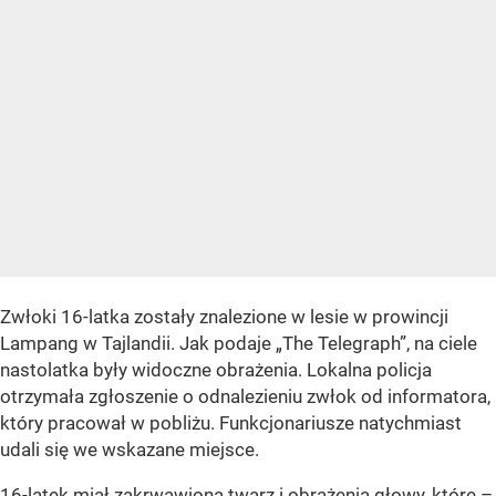
Zwłoki 16-latka zostały znalezione w lesie w prowincji
Lampang w Tajlandii. Jak podaje „The Telegraph”, na ciele
nastolatka były widoczne obrażenia. Lokalna policja
otrzymała zgłoszenie o odnalezieniu zwłok od informatora,
który pracował w pobliżu. Funkcjonariusze natychmiast
udali się we wskazane miejsce.
16-latek miał zakrwawioną twarz i obrażenia głowy, które –