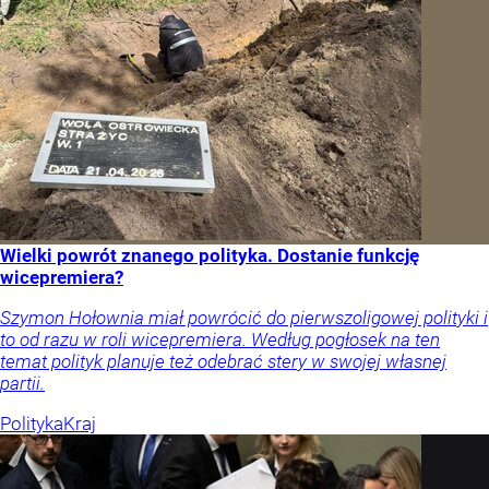
Wielki powrót znanego polityka. Dostanie funkcję
wicepremiera?
Szymon Hołownia miał powrócić do pierwszoligowej polityki i
to od razu w roli wicepremiera. Według pogłosek na ten
temat polityk planuje też odebrać stery w swojej własnej
partii.
Polityka
Kraj