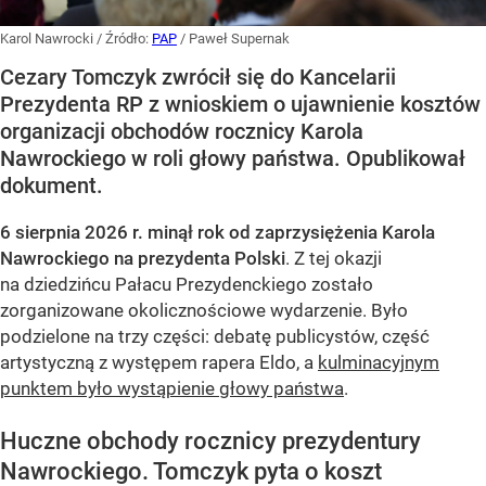
Karol Nawrocki
/ Źródło:
PAP
/
Paweł Supernak
Cezary Tomczyk zwrócił się do Kancelarii
Prezydenta RP z wnioskiem o ujawnienie kosztów
organizacji obchodów rocznicy Karola
Nawrockiego w roli głowy państwa. Opublikował
dokument.
6 sierpnia 2026 r. minął rok od zaprzysiężenia Karola
Nawrockiego na prezydenta Polski
. Z tej okazji
na dziedzińcu Pałacu Prezydenckiego zostało
zorganizowane okolicznościowe wydarzenie. Było
podzielone na trzy części: debatę publicystów, część
artystyczną z występem rapera Eldo, a
kulminacyjnym
punktem było wystąpienie głowy państwa
.
Huczne obchody rocznicy prezydentury
Nawrockiego. Tomczyk pyta o koszt