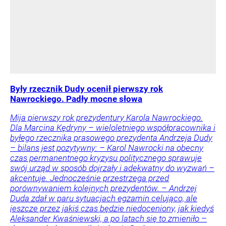
Były rzecznik Dudy ocenił pierwszy rok
Nawrockiego. Padły mocne słowa
Mija pierwszy rok prezydentury Karola Nawrockiego.
Dla Marcina Kędryny – wieloletniego współpracownika i
byłego rzecznika prasowego prezydenta Andrzeja Dudy
– bilans jest pozytywny: – Karol Nawrocki na obecny
czas permanentnego kryzysu politycznego sprawuje
swój urząd w sposób dojrzały i adekwatny do wyzwań –
akcentuje. Jednocześnie przestrzega przed
porównywaniem kolejnych prezydentów. – Andrzej
Duda zdał w paru sytuacjach egzamin celująco, ale
jeszcze przez jakiś czas będzie niedoceniony, jak kiedyś
Aleksander Kwaśniewski, a po latach się to zmieniło –