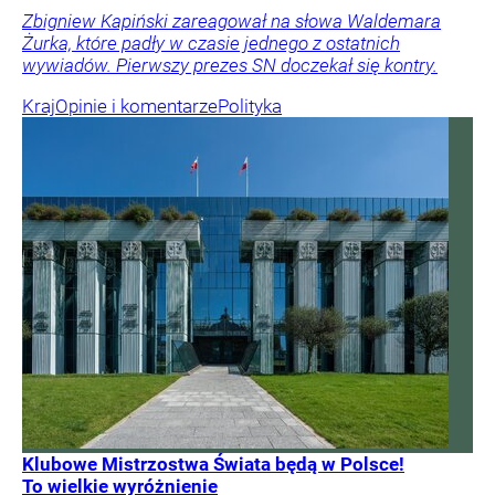
Zbigniew Kapiński zareagował na słowa Waldemara
Żurka, które padły w czasie jednego z ostatnich
wywiadów. Pierwszy prezes SN doczekał się kontry.
Kraj
Opinie i komentarze
Polityka
Klubowe Mistrzostwa Świata będą w Polsce!
To wielkie wyróżnienie