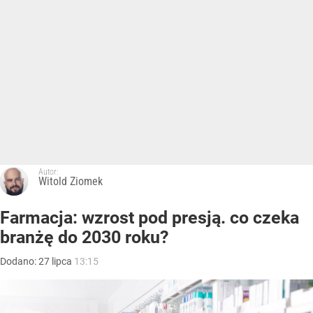
Autor:
Witold Ziomek
Farmacja: wzrost pod presją. co czeka
branżę do 2030 roku?
Dodano:
27
lipca
13:15