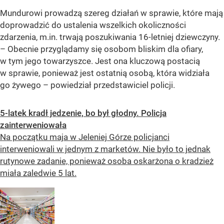
Mundurowi prowadzą szereg działań w sprawie, które mają
doprowadzić do ustalenia wszelkich okoliczności
zdarzenia, m.in. trwają poszukiwania 16-letniej dziewczyny.
– Obecnie przyglądamy się osobom bliskim dla ofiary,
w tym jego towarzyszce. Jest ona kluczową postacią
w sprawie, ponieważ jest ostatnią osobą, która widziała
go żywego – powiedział przedstawiciel policji.
5-latek kradł jedzenie, bo był głodny. Policja
zainterweniowała
Na początku maja w Jeleniej Górze policjanci
interweniowali w jednym z marketów. Nie było to jednak
rutynowe zadanie, ponieważ osoba oskarżona o kradzież
miała zaledwie 5 lat.