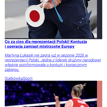
Co za cios dla reprezentacji Polski! Kontuzja
i operacja zamiast mistrzostw Europy
Martyna Łukasik nie zagra już w sezonie 2026 w
reprezentacji Polski. Jedna z liderek drużyny narodowej
właśnie poinformowała o kontuzji i koniecznym
zabiegu.
Siatkówka
Sport