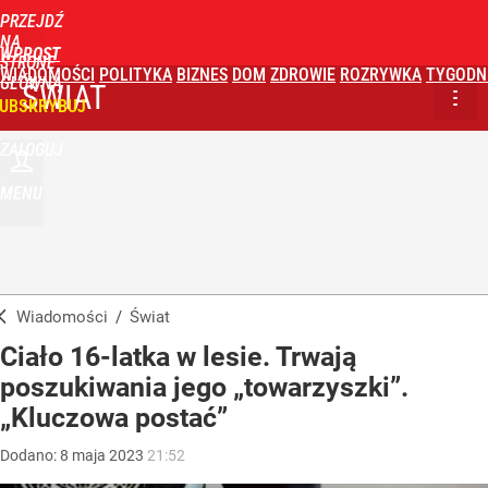
PRZEJDŹ
NA
WPROST
STRONĘ
WIADOMOŚCI
POLITYKA
BIZNES
DOM
ZDROWIE
ROZRYWKA
TYGODN
GŁÓWNĄ
ŚWIAT
UBSKRYBUJ
ZALOGUJ
MENU
Wiadomości
/
Świat
Ciało 16-latka w lesie. Trwają
poszukiwania jego „towarzyszki”.
„Kluczowa postać”
Dodano:
8
maja
2023
21:52