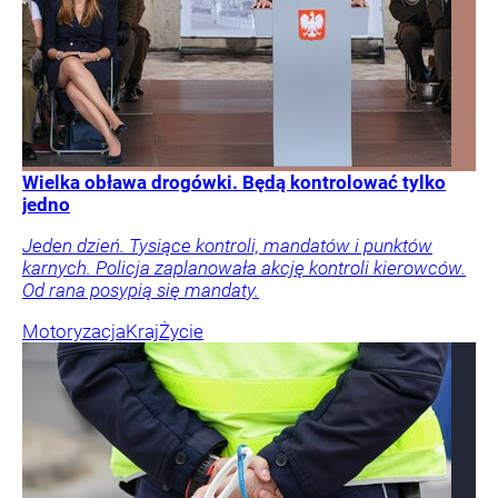
Wielka obława drogówki. Będą kontrolować tylko
jedno
Jeden dzień. Tysiące kontroli, mandatów i punktów
karnych. Policja zaplanowała akcję kontroli kierowców.
Od rana posypią się mandaty.
Motoryzacja
Kraj
Życie