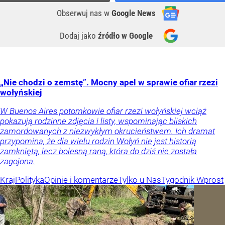
Obserwuj nas
w
Google News
Dodaj jako
źródło w Google
„Nie chodzi o zemstę”. Mocny apel w sprawie ofiar rzezi
wołyńskiej
W Buenos Aires potomkowie ofiar rzezi wołyńskiej wciąż
pokazują rodzinne zdjęcia i listy, wspominając bliskich
zamordowanych z niezwykłym okrucieństwem. Ich dramat
przypomina, że dla wielu rodzin Wołyń nie jest historią
zamkniętą, lecz bolesną raną, która do dziś nie została
zagojona.
Kraj
Polityka
Opinie i komentarze
Tylko u Nas
Tygodnik Wprost