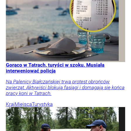
Gorąco w Tatrach, turyści w szoku. Musiała
interweniować policja
Na Palenicy Białczańskiej trwa protest obrońców
zwierząt. Aktywiści blokują fasiągi i domagają się końca
pracy koni w Tatrach.
Kraj
Miejsca
Turystyka