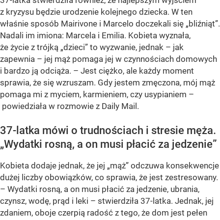
37-latka stwierdziła również, że najlepszym wyjściem
z kryzysu będzie urodzenie kolejnego dziecka. W ten
właśnie sposób Mairivone i Marcelo doczekali się „bliźniąt”.
Nadali im imiona: Marcela i Emilia. Kobieta wyznała,
że życie z trójką „dzieci” to wyzwanie, jednak – jak
zapewnia – jej mąż pomaga jej w czynnościach domowych
i bardzo ją odciąża. – Jest ciężko, ale każdy moment
sprawia, że się wzruszam. Gdy jestem zmęczona, mój mąż
pomaga mi z myciem, karmieniem, czy usypianiem –
powiedziała w rozmowie z Daily Mail.
37-latka mówi o trudnościach i stresie męża.
„Wydatki rosną, a on musi płacić za jedzenie”
Kobieta dodaje jednak, że jej „mąż” odczuwa konsekwencje
dużej liczby obowiązków, co sprawia, że jest zestresowany.
– Wydatki rosną, a on musi płacić za jedzenie, ubrania,
czynsz, wodę, prąd i leki – stwierdziła 37-latka. Jednak, jej
zdaniem, oboje czerpią radość z tego, że dom jest pełen