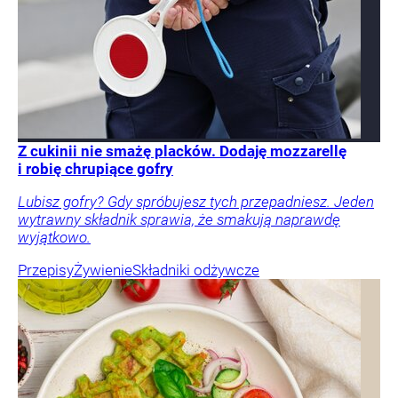
Z cukinii nie smażę placków. Dodaję mozzarellę
i robię chrupiące gofry
Lubisz gofry? Gdy spróbujesz tych przepadniesz. Jeden
wytrawny składnik sprawia, że smakują naprawdę
wyjątkowo.
Przepisy
Żywienie
Składniki odżywcze