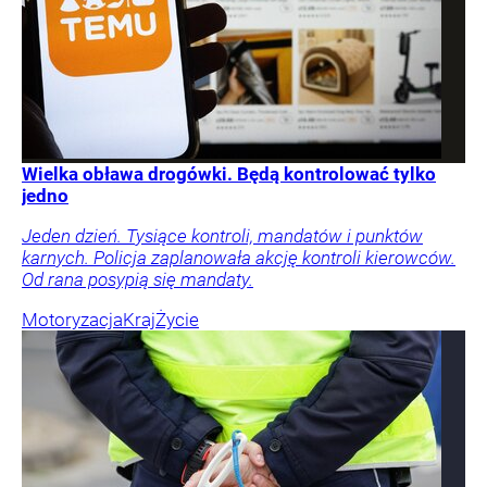
Wielka obława drogówki. Będą kontrolować tylko
jedno
Jeden dzień. Tysiące kontroli, mandatów i punktów
karnych. Policja zaplanowała akcję kontroli kierowców.
Od rana posypią się mandaty.
Motoryzacja
Kraj
Życie