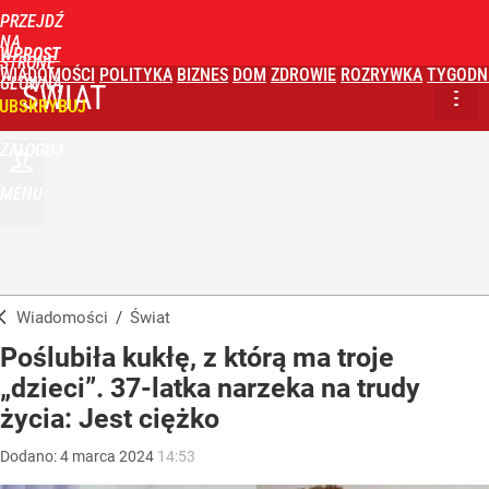
PRZEJDŹ
NA
WPROST
STRONĘ
WIADOMOŚCI
POLITYKA
BIZNES
DOM
ZDROWIE
ROZRYWKA
TYGODN
GŁÓWNĄ
ŚWIAT
UBSKRYBUJ
ZALOGUJ
MENU
Wiadomości
/
Świat
Poślubiła kukłę, z którą ma troje
„dzieci”. 37-latka narzeka na trudy
życia: Jest ciężko
Dodano:
4
marca
2024
14:53