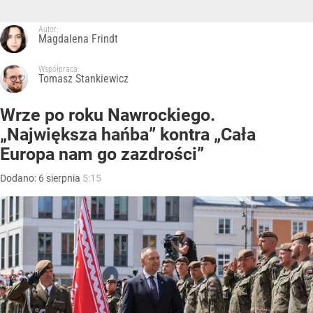
Autor:
Magdalena Frindt
Współpraca:
Tomasz Stankiewicz
Wrze po roku Nawrockiego.
„Największa hańba” kontra „Cała
Europa nam go zazdrości”
Dodano:
6
sierpnia
5:15