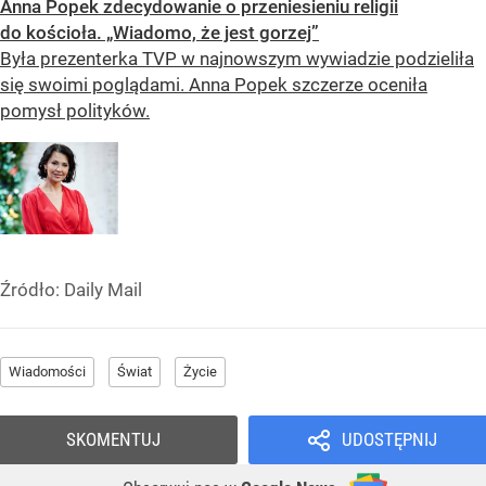
Anna Popek zdecydowanie o przeniesieniu religii
do kościoła. „Wiadomo, że jest gorzej”
Była prezenterka TVP w najnowszym wywiadzie podzieliła
się swoimi poglądami. Anna Popek szczerze oceniła
pomysł polityków.
Źródło:
Daily Mail
Wiadomości
Świat
Życie
SKOMENTUJ
UDOSTĘPNIJ