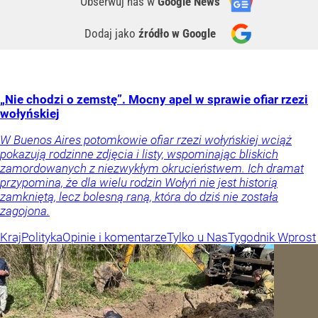
Obserwuj nas
w
Google News
Dodaj jako
źródło w Google
„Nie chodzi o zemstę”. Mocny apel w sprawie ofiar rzezi
wołyńskiej
W Buenos Aires potomkowie ofiar rzezi wołyńskiej wciąż
pokazują rodzinne zdjęcia i listy, wspominając bliskich
zamordowanych z niezwykłym okrucieństwem. Ich dramat
przypomina, że dla wielu rodzin Wołyń nie jest historią
zamkniętą, lecz bolesną raną, która do dziś nie została
zagojona.
Kraj
Polityka
Opinie i komentarze
Tylko u Nas
Tygodnik Wprost