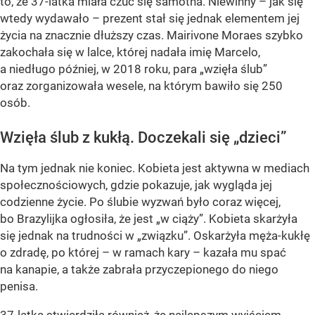
to, że 37-latka miała czuć się samotna. Niewinny – jak się
wtedy wydawało – prezent stał się jednak elementem jej
życia na znacznie dłuższy czas. Mairivone Moraes szybko
zakochała się w lalce, której nadała imię Marcelo,
a niedługo później, w 2018 roku, para „wzięła ślub”
oraz zorganizowała wesele, na którym bawiło się 250
osób.
Wzięła ślub z kukłą. Doczekali się „dzieci”
Na tym jednak nie koniec. Kobieta jest aktywna w mediach
społecznościowych, gdzie pokazuje, jak wygląda jej
codzienne życie. Po ślubie wyzwań było coraz więcej,
bo Brazylijka ogłosiła, że jest „w ciąży”. Kobieta skarżyła
się jednak na trudności w „związku”. Oskarżyła męża-kukłę
o zdradę, po której – w ramach kary – kazała mu spać
na kanapie, a także zabrała przyczepionego do niego
penisa.