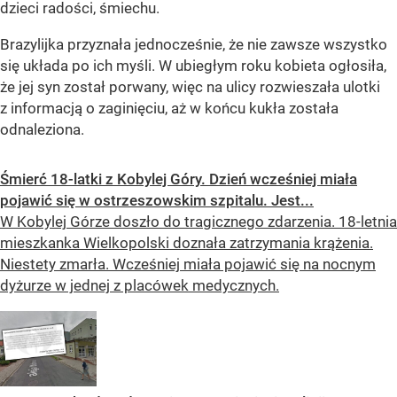
dzieci radości, śmiechu.
Brazylijka przyznała jednocześnie, że nie zawsze wszystko
się układa po ich myśli. W ubiegłym roku kobieta ogłosiła,
że jej syn został porwany, więc na ulicy rozwieszała ulotki
z informacją o zaginięciu, aż w końcu kukła została
odnaleziona.
Śmierć 18-latki z Kobylej Góry. Dzień wcześniej miała
pojawić się w ostrzeszowskim szpitalu. Jest...
W Kobylej Górze doszło do tragicznego zdarzenia. 18-letnia
mieszkanka Wielkopolski doznała zatrzymania krążenia.
Niestety zmarła. Wcześniej miała pojawić się na nocnym
dyżurze w jednej z placówek medycznych.