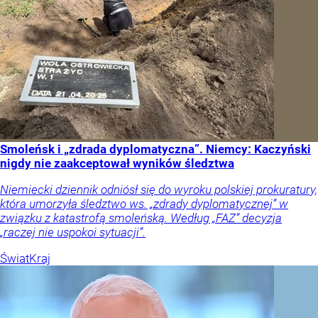
Smoleńsk i „zdrada dyplomatyczna”. Niemcy: Kaczyński
nigdy nie zaakceptował wyników śledztwa
Niemiecki dziennik odniósł się do wyroku polskiej prokuratury,
która umorzyła śledztwo ws. „zdrady dyplomatycznej” w
związku z katastrofą smoleńską. Według „FAZ” decyzja
„raczej nie uspokoi sytuacji”.
Świat
Kraj