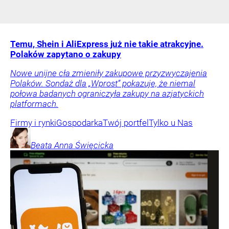
Temu, Shein i AliExpress już nie takie atrakcyjne.
Polaków zapytano o zakupy
Nowe unijne cła zmieniły zakupowe przyzwyczajenia
Polaków. Sondaż dla „Wprost” pokazuje, że niemal
połowa badanych ograniczyła zakupy na azjatyckich
platformach.
Firmy i rynki
Gospodarka
Twój portfel
Tylko u Nas
Beata Anna
Święcicka