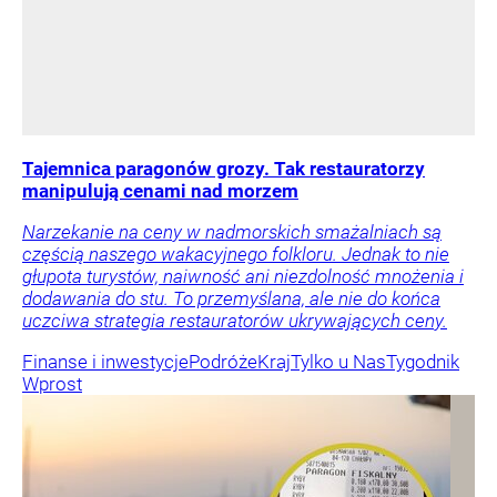
Tajemnica paragonów grozy. Tak restauratorzy
manipulują cenami nad morzem
Narzekanie na ceny w nadmorskich smażalniach są
częścią naszego wakacyjnego folkloru. Jednak to nie
głupota turystów, naiwność ani niezdolność mnożenia i
dodawania do stu. To przemyślana, ale nie do końca
uczciwa strategia restauratorów ukrywających ceny.
Finanse i inwestycje
Podróże
Kraj
Tylko u Nas
Tygodnik
Wprost