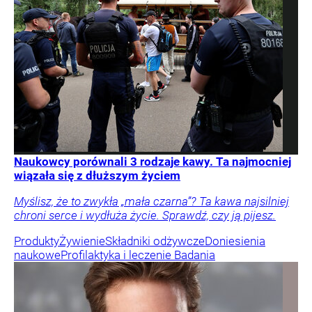
Naukowcy porównali 3 rodzaje kawy. Ta najmocniej
wiązała się z dłuższym życiem
Myślisz, że to zwykła „mała czarna”? Ta kawa najsilniej
chroni serce i wydłuża życie. Sprawdź, czy ją pijesz.
Produkty
Żywienie
Składniki odżywcze
Doniesienia
naukowe
Profilaktyka i leczenie
Badania