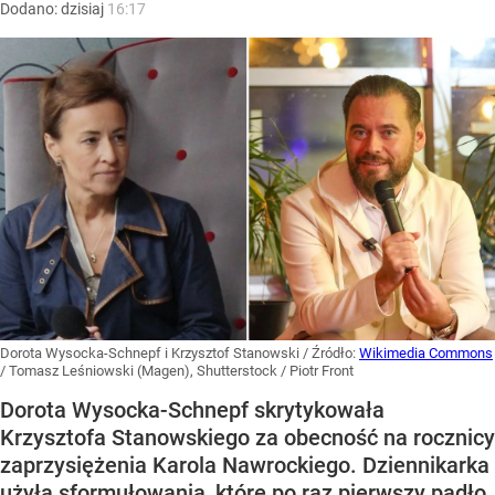
Dodano:
dzisiaj
16:17
Dorota Wysocka-Schnepf i Krzysztof Stanowski
/ Źródło:
Wikimedia Commons
/
Tomasz Leśniowski (Magen), Shutterstock / Piotr Front
Dorota Wysocka-Schnepf skrytykowała
Krzysztofa Stanowskiego za obecność na rocznicy
zaprzysiężenia Karola Nawrockiego. Dziennikarka
użyła sformułowania, które po raz pierwszy padło