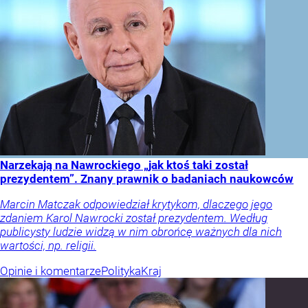
Narzekają na Nawrockiego „jak ktoś taki został
prezydentem”. Znany prawnik o badaniach naukowców
Marcin Matczak odpowiedział krytykom, dlaczego jego
zdaniem Karol Nawrocki został prezydentem. Według
publicysty ludzie widzą w nim obrońcę ważnych dla nich
wartości, np. religii.
Opinie i komentarze
Polityka
Kraj