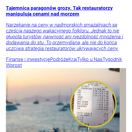
Tajemnica paragonów grozy. Tak restauratorzy
manipulują cenami nad morzem
Narzekanie na ceny w nadmorskich smażalniach są
częścią naszego wakacyjnego folkloru. Jednak to nie
głupota turystów, naiwność ani niezdolność mnożenia i
dodawania do stu. To przemyślana, ale nie do końca
uczciwa strategia restauratorów ukrywających ceny.
Finanse i inwestycje
Podróże
Kraj
Tylko u Nas
Tygodnik
Wprost