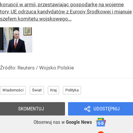
korupcji w armii, przestawiając gospodarkę na wojenne
tory, UE odrzuca kandydatów z Europy Środkowej i mianuje
szefem komitetu wojskowego...
Źródło:
Reuters
/
Wojsko Polskie
Wiadomości
Świat
Kraj
Polityka
SKOMENTUJ
UDOSTĘPNIJ
Obserwuj nas
w
Google News