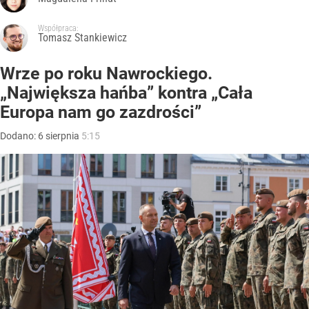
Współpraca:
Tomasz Stankiewicz
Wrze po roku Nawrockiego.
„Największa hańba” kontra „Cała
Europa nam go zazdrości”
Dodano:
6
sierpnia
5:15