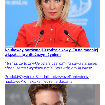
Naukowcy porównali 3 rodzaje kawy. Ta najmocniej
wiązała się z dłuższym życiem
Myślisz, że to zwykła „mała czarna”? Ta kawa najsilniej
chroni serce i wydłuża życie. Sprawdź, czy ją pijesz.
Produkty
Żywienie
Składniki odżywcze
Doniesienia
naukowe
Profilaktyka i leczenie
Badania