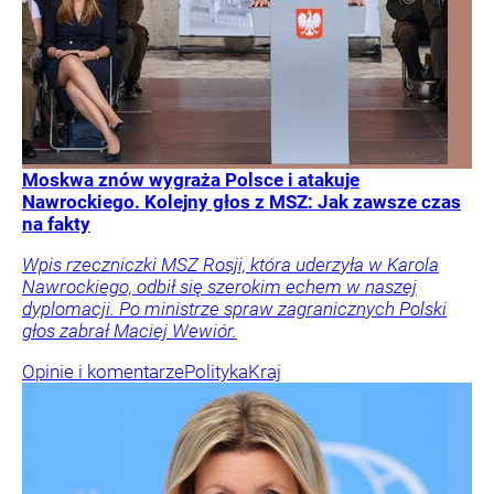
Moskwa znów wygraża Polsce i atakuje
Nawrockiego. Kolejny głos z MSZ: Jak zawsze czas
na fakty
Wpis rzeczniczki MSZ Rosji, która uderzyła w Karola
Nawrockiego, odbił się szerokim echem w naszej
dyplomacji. Po ministrze spraw zagranicznych Polski
głos zabrał Maciej Wewiór.
Opinie i komentarze
Polityka
Kraj