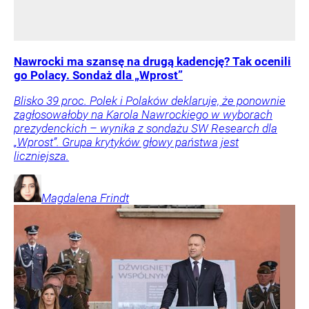
Nawrocki ma szansę na drugą kadencję? Tak ocenili
go Polacy. Sondaż dla „Wprost”
Blisko 39 proc. Polek i Polaków deklaruje, że ponownie
zagłosowałoby na Karola Nawrockiego w wyborach
prezydenckich – wynika z sondażu SW Research dla
„Wprost”. Grupa krytyków głowy państwa jest
liczniejsza.
Magdalena
Frindt