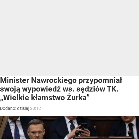
Minister Nawrockiego przypomniał
swoją wypowiedź ws. sędziów TK.
„Wielkie kłamstwo Żurka”
Dodano:
dzisiaj
20:12