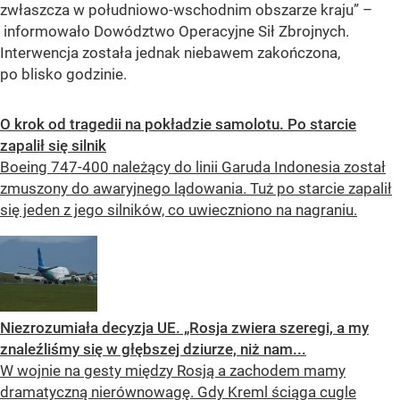
zwłaszcza w południowo-wschodnim obszarze kraju” –
informowało Dowództwo Operacyjne Sił Zbrojnych.
Interwencja została jednak niebawem zakończona,
po blisko godzinie.
O krok od tragedii na pokładzie samolotu. Po starcie
zapalił się silnik
Boeing 747-400 należący do linii Garuda Indonesia został
zmuszony do awaryjnego lądowania. Tuż po starcie zapalił
się jeden z jego silników, co uwieczniono na nagraniu.
Niezrozumiała decyzja UE. „Rosja zwiera szeregi, a my
znaleźliśmy się w głębszej dziurze, niż nam...
W wojnie na gesty między Rosją a zachodem mamy
dramatyczną nierównowagę. Gdy Kreml ściąga cugle