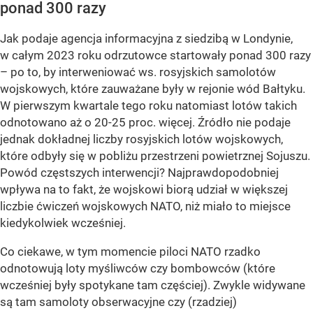
ponad 300 razy
Jak podaje agencja informacyjna z siedzibą w Londynie,
w całym 2023 roku odrzutowce startowały ponad 300 razy
– po to, by interweniować ws. rosyjskich samolotów
wojskowych, które zauważane były w rejonie wód Bałtyku.
W pierwszym kwartale tego roku natomiast lotów takich
odnotowano aż o 20-25 proc. więcej. Źródło nie podaje
jednak dokładnej liczby rosyjskich lotów wojskowych,
które odbyły się w pobliżu przestrzeni powietrznej Sojuszu.
Powód częstszych interwencji? Najprawdopodobniej
wpływa na to fakt, że wojskowi biorą udział w większej
liczbie ćwiczeń wojskowych NATO, niż miało to miejsce
kiedykolwiek wcześniej.
Co ciekawe, w tym momencie piloci NATO rzadko
odnotowują loty myśliwców czy bombowców (które
wcześniej były spotykane tam częściej). Zwykle widywane
są tam samoloty obserwacyjne czy (rzadziej)