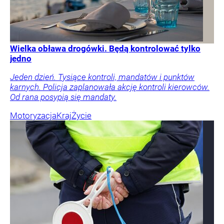
Wielka obława drogówki. Będą kontrolować tylko
jedno
Jeden dzień. Tysiące kontroli, mandatów i punktów
karnych. Policja zaplanowała akcję kontroli kierowców.
Od rana posypią się mandaty.
Motoryzacja
Kraj
Życie