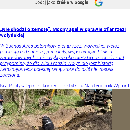
Dodaj jako
źródło w Google
„Nie chodzi o zemstę”. Mocny apel w sprawie ofiar rzezi
wołyńskiej
W Buenos Aires potomkowie ofiar rzezi wołyńskiej wciąż
pokazują rodzinne zdjęcia i listy, wspominając bliskich
zamordowanych z niezwykłym okrucieństwem. Ich dramat
przypomina, że dla wielu rodzin Wołyń nie jest historią
zamkniętą, lecz bolesną raną, która do dziś nie została
zagojona.
Kraj
Polityka
Opinie i komentarze
Tylko u Nas
Tygodnik Wprost