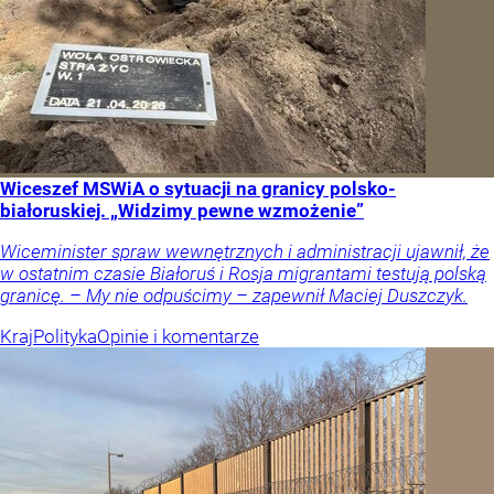
Wiceszef MSWiA o sytuacji na granicy polsko-
białoruskiej. „Widzimy pewne wzmożenie”
Wiceminister spraw wewnętrznych i administracji ujawnił, że
w ostatnim czasie Białoruś i Rosja migrantami testują polską
granicę. – My nie odpuścimy – zapewnił Maciej Duszczyk.
Kraj
Polityka
Opinie i komentarze