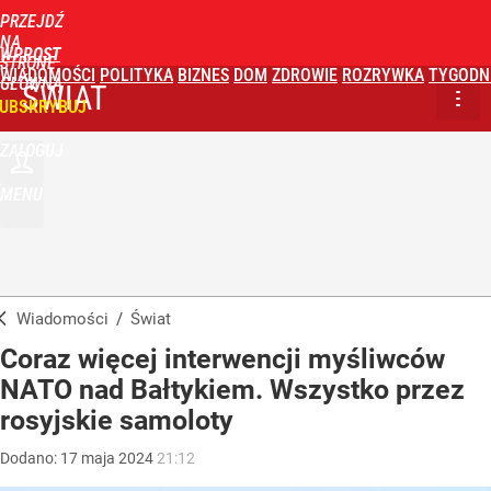
PRZEJDŹ
NA
WPROST
STRONĘ
WIADOMOŚCI
POLITYKA
BIZNES
DOM
ZDROWIE
ROZRYWKA
TYGODN
GŁÓWNĄ
ŚWIAT
UBSKRYBUJ
ZALOGUJ
MENU
Wiadomości
/
Świat
Coraz więcej interwencji myśliwców
NATO nad Bałtykiem. Wszystko przez
rosyjskie samoloty
Dodano:
17
maja
2024
21:12