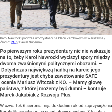
Karol Nawrocki podczas uroczystości na Placu Zamkowym w Warszawie
/
Źródło:
PAP
/
Paweł Supernak
Po pierwszym roku prezydentury nic nie wskazuje
na to, żeby Karol Nawrocki wyciszył spory między
dwoma zwaśnionymi politycznymi obozami. –
Dotychczas największą hańbą na karcie jego
prezydentury jest chyba zawetowanie SAFE –
ocenia Mariusz Witczak z KO. – Mamy głowę
państwa, z której możemy być dumni – kontruje
Marek Jakubiak z Rozwoju Plus.
W czwartek 6 sierpnia mija dokładnie rok od zaprzysiężenia
Karola Nawrockiego na urząd głowy państwa. Z tej okazji