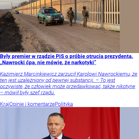
Były premier w rządzie PiS o próbie otrucia prezydenta.
„Nawrocki ćpa, nie mówię, że narkotyki”
Kazimierz Marcinkiewicz zarzucił Karolowi Nawrockiemu, że
ten jest uzależniony od pewnej substancji. – To jest
oczywiste, że człowiek może przedawkować, także nikotynę
– mówił były szef rządu.
Kraj
Opinie i komentarze
Polityka