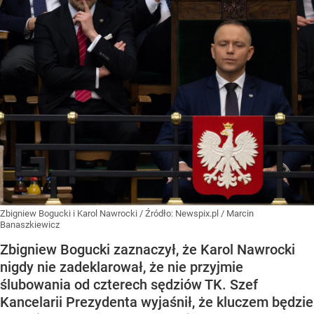
Zbigniew Bogucki i Karol Nawrocki
/ Źródło:
Newspix.pl
/
Marcin
Banaszkiewicz
Zbigniew Bogucki zaznaczył, że Karol Nawrocki
nigdy nie zadeklarował, że nie przyjmie
ślubowania od czterech sędziów TK. Szef
Kancelarii Prezydenta wyjaśnił, że kluczem będzie