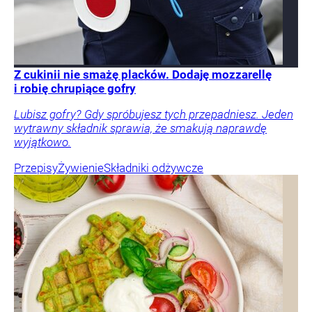
Z cukinii nie smażę placków. Dodaję mozzarellę
i robię chrupiące gofry
Lubisz gofry? Gdy spróbujesz tych przepadniesz. Jeden
wytrawny składnik sprawia, że smakują naprawdę
wyjątkowo.
Przepisy
Żywienie
Składniki odżywcze