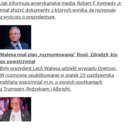
Jak informują amerykańskie media, Robert F. Kennedy Jr.
miał złożyć dokumenty, z których wynika, że rezygnuje
z wyścigu o prezydenturę.
Wałęsa miał plan „rozmontowania” Rosji. Zdradził, kto
go powstrzymał
Były prezydent Lech Wałęsa udzielił wywiadu Onetowi.
W rozmowie opublikowanej w piątek 23 października
noblista wspomniał m.in. o swoich spotkaniach
z Trumpem, Rydzykiem i Albright.