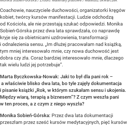
Monika Sobień-Górska
/ Źródło:
Materiały prasowe
/
Mateusz Skwarczek
Coachowie, nauczyciele duchowości, organizatorki kręgów
kobiet, twórcy kursów manifestacji. Ludzie odchodzą
od Kościoła, ale nie przestają szukać odpowiedzi. Monika
Sobień-Górska przez dwa lata sprawdzała, co naprawdę
kryje się za obietnicami uzdrowienia, transformacji
i odnalezienia sensu. „Im dłużej pracowałam nad książką,
tym mniej interesowało mnie, czy nowa duchowość jest
dobra czy zła. Coraz bardziej interesowało mnie, dlaczego
tak wielu ludzi jej potrzebuje”.
Marta Byczkowska-Nowak: Jaki to był dla pani rok –
a właściwie blisko dwa lata, bo tyle zajęły dokumentacja
i pisanie książki „Rok, w którym szukałam sensu i ukojenia.
Między wiarą, terapią a biznesem”? Z czym weszła pani
w ten proces, a z czym z niego wyszła?
Monika Sobień-Górska:
Przez dwa lata dokumentacji
przeszłam przez sześć kursów medytacyjnych, pięć kursów