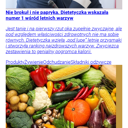
Nie brokuł i nie papryka. Dietetyczka wskazała
numer 1 wśród letnich warzyw
Jest tanie i na pierwszy rzut oka zupełnie zwyczajne, ale
pod względem właściwości zdrowotnych nie ma sobie
równych. Dietetyczka wzięła „pod lupę” letnie przysmaki
i stworzyła ranking najzdrowszych warzyw. Zwycięzca
zestawienia to genialny pogromca kalorii.
Produkty
Żywienie
Odchudzanie
Składniki odżywcze