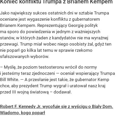
Koniec konfliktu Trumpa z Brianem Kempem
Jako największy sukces ostatnich dni w sztabie Trumpa
oceniane jest wygaszenie konfliktu z gubernatorem
Brianem Kempem. Reprezentujący Georgię polityk
ma sporo do powiedzenia w jednym z ważniejszych
stanów, w których żaden z kandydatów nie ma wyraźnej
przewagi. Trump miał wobec niego osobisty żal, gdyż ten
nie poparł go kilka lat temu w sprawie rzekomo
sfałszowanych wyborów.
– Myślę, że poziom testosteronu wrócił do normy
i jesteśmy teraz zjednoczeni — oceniał wspierający Trumpa
Bill White. — A przesłanie jest takie, że gubernator Kemp
chce, aby prezydent Trump wygrał i uratował nasz kraj
przed III wojną światową – dodawał.
Robert F. Kennedy Jr. wycofuje się z wyścigu o Biały Dom.
Wiadomo, kogo poparł