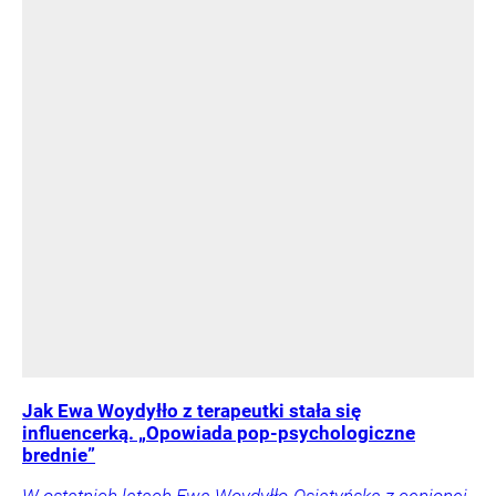
Jak Ewa Woydyłło z terapeutki stała się
influencerką. „Opowiada pop-psychologiczne
brednie”
W ostatnich latach Ewa Woydyłło-Osiatyńska z cenionej