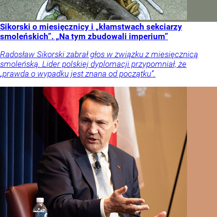
Sikorski o miesięcznicy i „kłamstwach sekciarzy
smoleńskich”. „Na tym zbudowali imperium”
Radosław Sikorski zabrał głos w związku z miesięcznicą
smoleńską. Lider polskiej dyplomacji przypomniał, że
„prawda o wypadku jest znana od początku”.