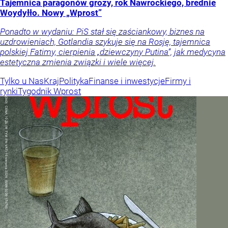
Tajemnica paragonów grozy, rok Nawrockiego, brednie
Woydyłło. Nowy „Wprost”
Ponadto w wydaniu: PiS stał się zaściankowy, biznes na
uzdrowieniach, Gotlandia szykuje się na Rosję, tajemnica
polskiej Fatimy, cierpienia „dziewczyny Putina”, jak medycyna
estetyczna zmienia związki i wiele więcej.
Tylko u Nas
Kraj
Polityka
Finanse i inwestycje
Firmy i
rynki
Tygodnik Wprost