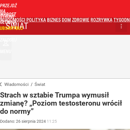
PRZEJDŹ
NA
WPROST
STRONĘ
WIADOMOŚCI
POLITYKA
BIZNES
DOM
ZDROWIE
ROZRYWKA
TYGODN
GŁÓWNĄ
ŚWIAT
UBSKRYBUJ
ZALOGUJ
MENU
Wiadomości
/
Świat
Strach w sztabie Trumpa wymusił
zmianę? „Poziom testosteronu wrócił
do normy”
Dodano:
26
sierpnia
2024
11:25