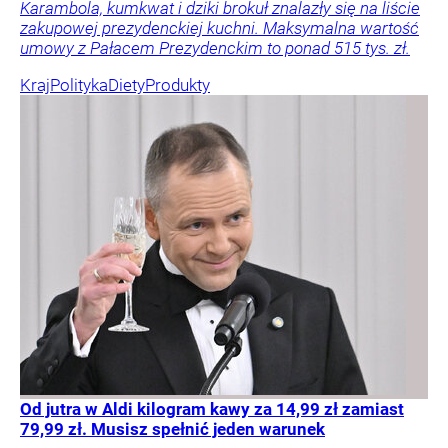
Karambola, kumkwat i dziki brokuł znalazły się na liście
zakupowej prezydenckiej kuchni. Maksymalna wartość
umowy z Pałacem Prezydenckim to ponad 515 tys. zł.
Kraj
Polityka
Diety
Produkty
Od jutra w Aldi kilogram kawy za 14,99 zł zamiast
79,99 zł. Musisz spełnić jeden warunek