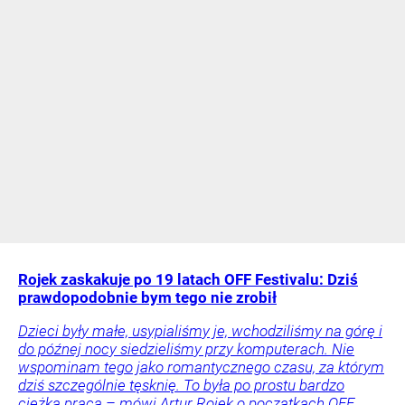
Rojek zaskakuje po 19 latach OFF Festivalu: Dziś
prawdopodobnie bym tego nie zrobił
Dzieci były małe, usypialiśmy je, wchodziliśmy na górę i
do późnej nocy siedzieliśmy przy komputerach. Nie
wspominam tego jako romantycznego czasu, za którym
dziś szczególnie tęsknię. To była po prostu bardzo
ciężka praca – mówi Artur Rojek o początkach OFF