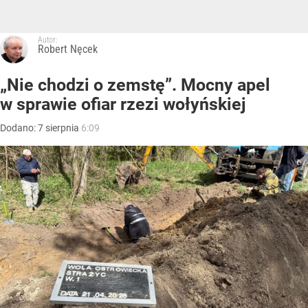
Autor:
Robert Nęcek
„Nie chodzi o zemstę”. Mocny apel
w sprawie ofiar rzezi wołyńskiej
Dodano:
7
sierpnia
6:09