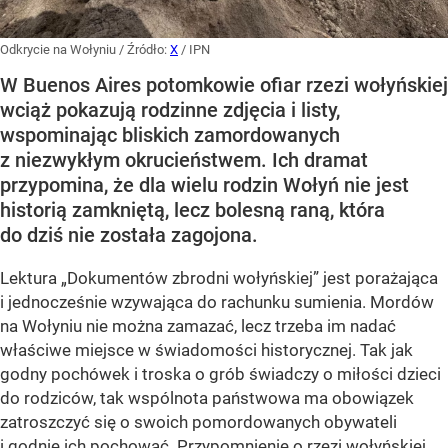
Odkrycie na Wołyniu
/ Źródło:
X
/
IPN
W Buenos Aires potomkowie ofiar rzezi wołyńskiej
wciąż pokazują rodzinne zdjęcia i listy,
wspominając bliskich zamordowanych
z niezwykłym okrucieństwem. Ich dramat
przypomina, że dla wielu rodzin Wołyń nie jest
historią zamkniętą, lecz bolesną raną, która
do dziś nie została zagojona.
Lektura „Dokumentów zbrodni wołyńskiej” jest porażająca
i jednocześnie wzywająca do rachunku sumienia. Mordów
na Wołyniu nie można zamazać, lecz trzeba im nadać
właściwe miejsce w świadomości historycznej. Tak jak
godny pochówek i troska o grób świadczy o miłości dzieci
do rodziców, tak wspólnota państwowa ma obowiązek
zatroszczyć się o swoich pomordowanych obywateli
i godnie ich pochować. Przypomnienie o rzezi wołyńskiej