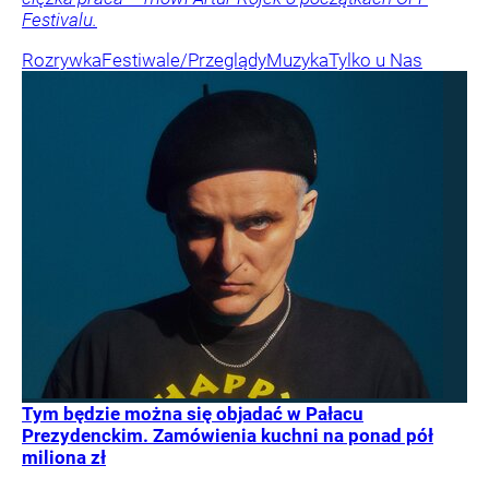
Festivalu.
Rozrywka
Festiwale/Przeglądy
Muzyka
Tylko u Nas
Tym będzie można się objadać w Pałacu
Prezydenckim. Zamówienia kuchni na ponad pół
miliona zł