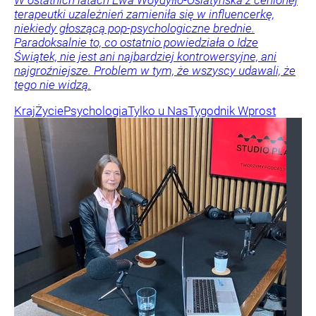
terapeutki uzależnień zamieniła się w influencerkę,
niekiedy głoszącą pop-psychologiczne brednie.
Paradoksalnie to, co ostatnio powiedziała o Idze
Świątek, nie jest ani najbardziej kontrowersyjne, ani
najgroźniejsze. Problem w tym, że wszyscy udawali, że
tego nie widzą.
Kraj
Życie
Psychologia
Tylko u Nas
Tygodnik Wprost