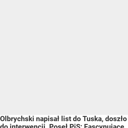
Olbrychski napisał list do Tuska, doszło
do interwencji. Poseł PiS: Fascynujące