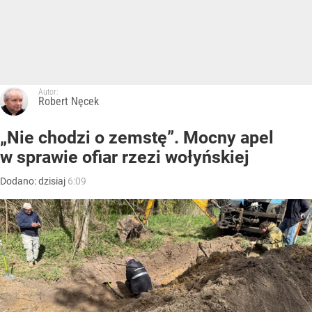
Autor:
Robert Nęcek
„Nie chodzi o zemstę”. Mocny apel
w sprawie ofiar rzezi wołyńskiej
Dodano:
dzisiaj
6:09