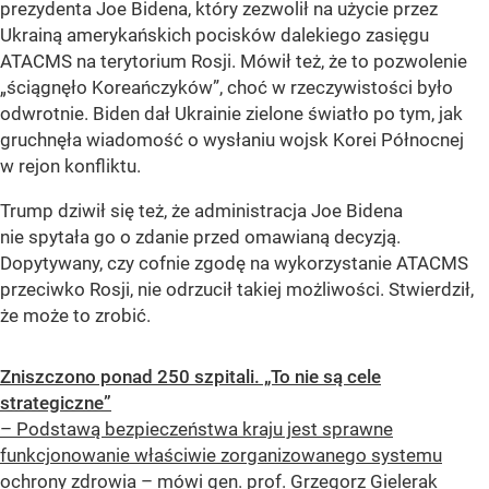
prezydenta Joe Bidena, który zezwolił na użycie przez
Ukrainą amerykańskich pocisków dalekiego zasięgu
ATACMS na terytorium Rosji. Mówił też, że to pozwolenie
„ściągnęło Koreańczyków”, choć w rzeczywistości było
odwrotnie. Biden dał Ukrainie zielone światło po tym, jak
gruchnęła wiadomość o wysłaniu wojsk Korei Północnej
w rejon konfliktu.
Trump dziwił się też, że administracja Joe Bidena
nie spytała go o zdanie przed omawianą decyzją.
Dopytywany, czy cofnie zgodę na wykorzystanie ATACMS
przeciwko Rosji, nie odrzucił takiej możliwości. Stwierdził,
że może to zrobić.
Zniszczono ponad 250 szpitali. „To nie są cele
strategiczne”
– Podstawą bezpieczeństwa kraju jest sprawne
funkcjonowanie właściwie zorganizowanego systemu
ochrony zdrowia – mówi gen. prof. Grzegorz Gielerak