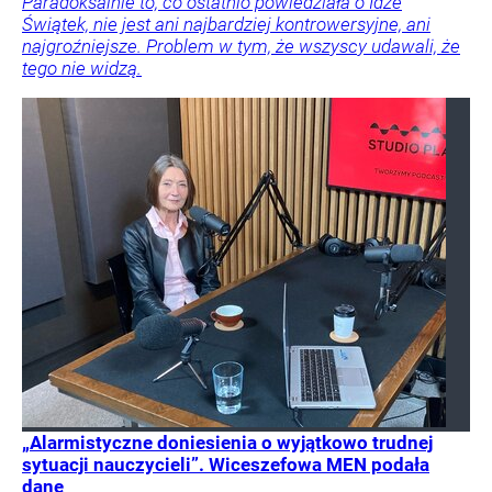
Paradoksalnie to, co ostatnio powiedziała o Idze
Świątek, nie jest ani najbardziej kontrowersyjne, ani
najgroźniejsze. Problem w tym, że wszyscy udawali, że
tego nie widzą.
„Alarmistyczne doniesienia o wyjątkowo trudnej
sytuacji nauczycieli”. Wiceszefowa MEN podała
dane