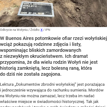
Odkrycie na Wołyniu
/ Źródło:
X
/
IPN
W Buenos Aires potomkowie ofiar rzezi wołyńskiej
wciąż pokazują rodzinne zdjęcia i listy,
wspominając bliskich zamordowanych
z niezwykłym okrucieństwem. Ich dramat
przypomina, że dla wielu rodzin Wołyń nie jest
historią zamkniętą, lecz bolesną raną, która
do dziś nie została zagojona.
Lektura „Dokumentów zbrodni wołyńskiej” jest porażająca
i jednocześnie wzywająca do rachunku sumienia. Mordów
na Wołyniu nie można zamazać, lecz trzeba im nadać
właściwe miejsce w świadomości historycznej. Tak jak