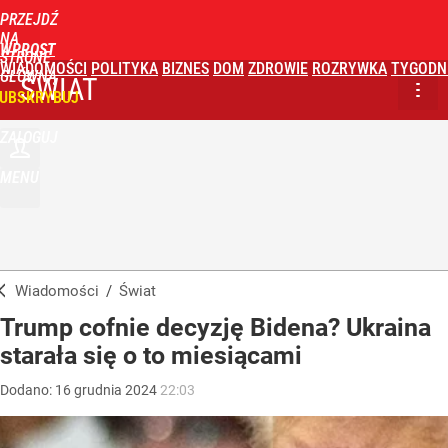
PRZEJDŹ
NA
WPROST
STRONĘ
WIADOMOŚCI
POLITYKA
BIZNES
DOM
ZDROWIE
ROZRYWKA
TYGODN
GŁÓWNĄ
ŚWIAT
UBSKRYBUJ
ZALOGUJ
MENU
Wiadomości
/
Świat
Trump cofnie decyzję Bidena? Ukraina
starała się o to miesiącami
Dodano:
16
grudnia
2024
22:03