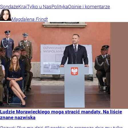
Sondaże
Kraj
Tylko u Nas
Polityka
Opinie i komentarze
Magdalena
Frindt
Ludzie Morawieckiego mogą stracić mandaty. Na liście
znane nazwiska
Rozwój Plus ma dziś 40 posłów, ale prognoza daje mu tylko