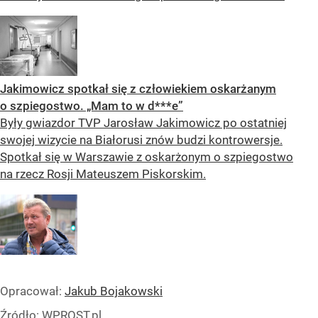
Jakimowicz spotkał się z człowiekiem oskarżanym
o szpiegostwo. „Mam to w d***e”
Były gwiazdor TVP Jarosław Jakimowicz po ostatniej
swojej wizycie na Białorusi znów budzi kontrowersje.
Spotkał się w Warszawie z oskarżonym o szpiegostwo
na rzecz Rosji Mateuszem Piskorskim.
Opracował:
Jakub Bojakowski
Źródło:
WPROST.pl