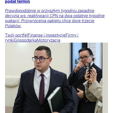
podał termin
Prawdopodobnie w przyszłym tygodniu zapadnie
decyzja ws. reaktywacji CPN na dwa ostatnie tygodnie
wakacji. Przywrócenia pakietu chce dwie trzecie
Polaków.
Twój portfel
Finanse i inwestycje
Firmy i
rynki
Gospodarka
Motoryzacja