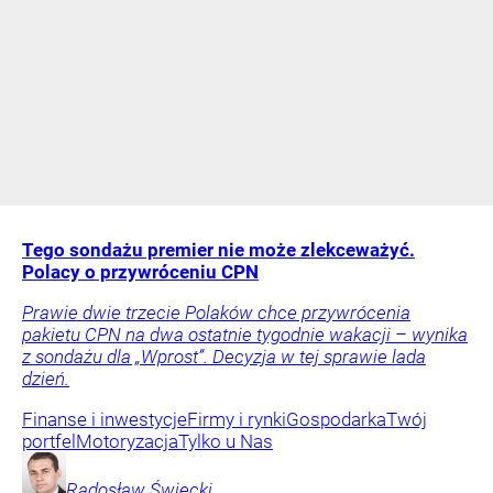
Tego sondażu premier nie może zlekceważyć.
Polacy o przywróceniu CPN
Prawie dwie trzecie Polaków chce przywrócenia
pakietu CPN na dwa ostatnie tygodnie wakacji – wynika
z sondażu dla „Wprost”. Decyzja w tej sprawie lada
dzień.
Finanse i inwestycje
Firmy i rynki
Gospodarka
Twój
portfel
Motoryzacja
Tylko u Nas
Radosław
Święcki