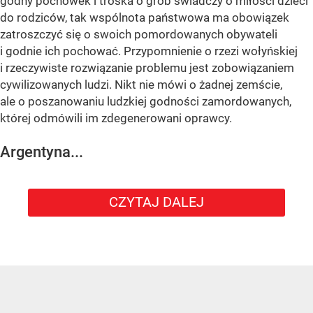
godny pochówek i troska o grób świadczy o miłości dzieci
do rodziców, tak wspólnota państwowa ma obowiązek
zatroszczyć się o swoich pomordowanych obywateli
i godnie ich pochować. Przypomnienie o rzezi wołyńskiej
i rzeczywiste rozwiązanie problemu jest zobowiązaniem
cywilizowanych ludzi. Nikt nie mówi o żadnej zemście,
ale o poszanowaniu ludzkiej godności zamordowanych,
której odmówili im zdegenerowani oprawcy.
Argentyna...
CZYTAJ DALEJ