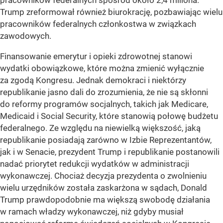
pracowników federalnych spośród około 2,4 miliona.
Trump zreformował również biurokrację, pozbawiając wielu
pracowników federalnych członkostwa w związkach
zawodowych.
Finansowanie emerytur i opieki zdrowotnej stanowi
wydatki obowiązkowe, które można zmienić wyłącznie
za zgodą Kongresu. Jednak demokraci i niektórzy
republikanie jasno dali do zrozumienia, że nie są skłonni
do reformy programów socjalnych, takich jak Medicare,
Medicaid i Social Security, które stanowią połowę budżetu
federalnego. Ze względu na niewielką większość, jaką
republikanie posiadają zarówno w Izbie Reprezentantów,
jak i w Senacie, prezydent Trump i republikanie postanowili
nadać priorytet redukcji wydatków w administracji
wykonawczej. Chociaż decyzja prezydenta o zwolnieniu
wielu urzędników została zaskarżona w sądach, Donald
Trump prawdopodobnie ma większą swobodę działania
w ramach władzy wykonawczej, niż gdyby musiał