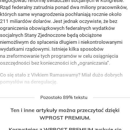
negocjować reformę świadczeń socjalnych w Kongresie.
Rząd federalny zatrudnia ponad dwa miliony pracowników,
których same wynagrodzenia pochłaniają rocznie około
211 miliardów dolarów. Jest jednak oczywiste, że bez
ograniczenia obowiązkowych federalnych wydatków
socjalnych Stany Zjednoczone będą obciążone
niemożliwym do spłacenia długiem i niekontrolowanymi
wydatkami rządowymi. Istnieje kilka sposobów
na zreformowanie tych programów w celu osiągnięcia
oszczędności bez konieczności ich „ograniczania”.
Co się stało z Vivkiem Ramaswamy? Miał dużo dobrych
pomysłów na deregulację.
Pozostało 89% tekstu
Ten i inne artykuły można przeczytać dzięki
WPROST PREMIUM.
Korzystając z WPROST PREMIUM zyskuje się