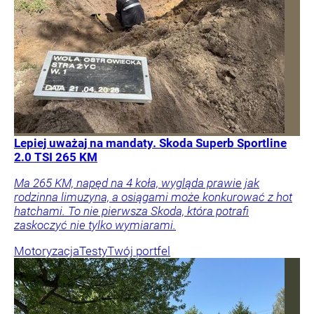
Lepiej uważaj na mandaty. Skoda Superb Sportline
2.0 TSI 265 KM
Ma 265 KM, napęd na 4 koła, wygląda prawie jak
rodzinna limuzyna, a osiągami może konkurować z hot
hatchami. To nie pierwsza Skoda, która potrafi
zaskoczyć nie tylko wymiarami.
Motoryzacja
Testy
Twój portfel