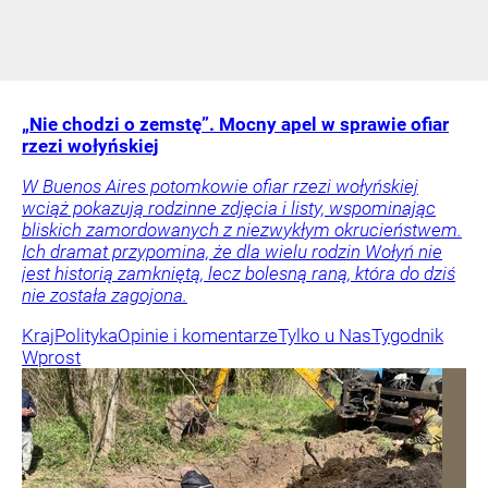
„Nie chodzi o zemstę”. Mocny apel w sprawie ofiar
rzezi wołyńskiej
W Buenos Aires potomkowie ofiar rzezi wołyńskiej
wciąż pokazują rodzinne zdjęcia i listy, wspominając
bliskich zamordowanych z niezwykłym okrucieństwem.
Ich dramat przypomina, że dla wielu rodzin Wołyń nie
jest historią zamkniętą, lecz bolesną raną, która do dziś
nie została zagojona.
Kraj
Polityka
Opinie i komentarze
Tylko u Nas
Tygodnik
Wprost