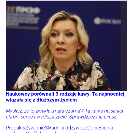
Naukowcy porównali 3 rodzaje kawy. Ta najmocniej
wiązała się z dłuższym życiem
Myślisz, że to zwykła „mała czarna”? Ta kawa najsilniej
chroni serce i wydłuża życie. Sprawdź, czy ją pijesz.
Produkty
Żywienie
Składniki odżywcze
Doniesienia