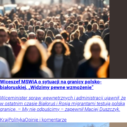
Wiceszef MSWiA o sytuacji na granicy polsko-
białoruskiej. „Widzimy pewne wzmożenie”
Wiceminister spraw wewnętrznych i administracji ujawnił, że
w ostatnim czasie Białoruś i Rosja migrantami testują polską
granicę. – My nie odpuścimy – zapewnił Maciej Duszczyk.
Kraj
Polityka
Opinie i komentarze