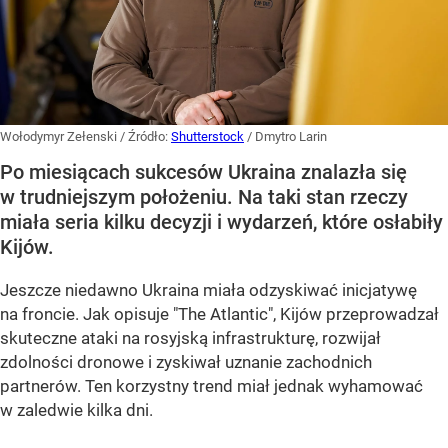
Wołodymyr Zełenski
/ Źródło:
Shutterstock
/
Dmytro Larin
Po miesiącach sukcesów Ukraina znalazła się
w trudniejszym położeniu. Na taki stan rzeczy
miała seria kilku decyzji i wydarzeń, które osłabiły
Kijów.
Jeszcze niedawno Ukraina miała odzyskiwać inicjatywę
na froncie. Jak opisuje "The Atlantic", Kijów przeprowadzał
skuteczne ataki na rosyjską infrastrukturę, rozwijał
zdolności dronowe i zyskiwał uznanie zachodnich
partnerów. Ten korzystny trend miał jednak wyhamować
w zaledwie kilka dni.