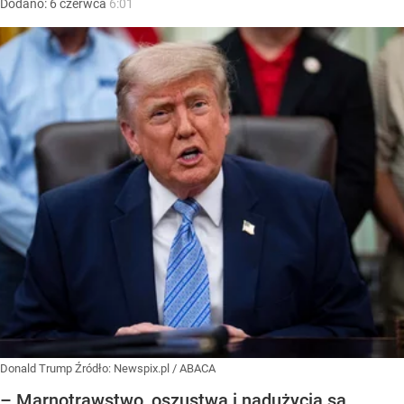
Dodano:
6
czerwca
6:01
Donald Trump
Źródło:
Newspix.pl
/
ABACA
– Marnotrawstwo, oszustwa i nadużycia są