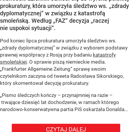
prokuratury, która umorzyła śledztwo ws. „zdrady
dyplomatycznej” w związku z katastrofą
smoleńską. Według „FAZ” decyzja „raczej
nie uspokoi sytuacji”.
Pod koniec lipca prokuratura umorzyła śledztwo ws.
„zdrady dyplomatycznej” w związku z wyborem podstawy
prawnej współpracy z Rosją przy badaniu
katastrofy
smoleńskiej
. O sprawie piszą niemieckie media.
„Frankfurter Allgemeine Zeitung” sprawę swoim
czytelnikom zaczyna od tweeta Radosława Sikorskiego,
który skomentował decyzję prokuratury.
„Pismo śledczych kończy – przynajmniej na razie –
trwające dziesięć lat dochodzenie, w ramach którego
narodowo-konserwatywna partia PiS oskarżała Donalda...
CZYTAJ DALEJ