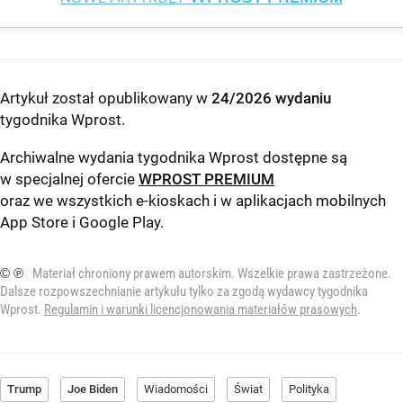
Artykuł został opublikowany w
24/2026 wydaniu
tygodnika Wprost
.
Archiwalne wydania tygodnika Wprost dostępne są
w specjalnej ofercie
WPROST PREMIUM
oraz we wszystkich e-kioskach i w aplikacjach mobilnych
App Store
i
Google Play
.
© ℗
Materiał chroniony prawem autorskim. Wszelkie prawa zastrzeżone.
Dalsze rozpowszechnianie artykułu tylko za zgodą wydawcy tygodnika
Wprost.
Regulamin i warunki licencjonowania materiałów prasowych
.
Trump
Joe Biden
Wiadomości
Świat
Polityka