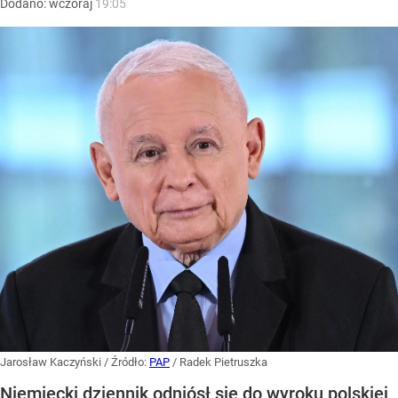
Dodano:
wczoraj
19:05
Jarosław Kaczyński
/ Źródło:
PAP
/
Radek Pietruszka
Niemiecki dziennik odniósł się do wyroku polskiej