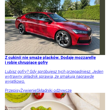
Z cukinii nie smażę placków. Dodaję mozzarellę
i robię chrupiące gofry
Lubisz gofry? Gdy spróbujesz tych przepadniesz. Jeden
wytrawny składnik sprawia, że smakują naprawdę
wyjątkowo.
Przepisy
Żywienie
Składniki odżywcze