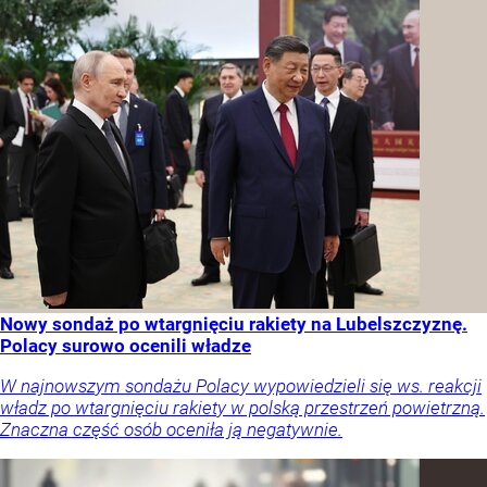
Nowy sondaż po wtargnięciu rakiety na Lubelszczyznę.
Polacy surowo ocenili władze
W najnowszym sondażu Polacy wypowiedzieli się ws. reakcji
władz po wtargnięciu rakiety w polską przestrzeń powietrzną.
Znaczna część osób oceniła ją negatywnie.