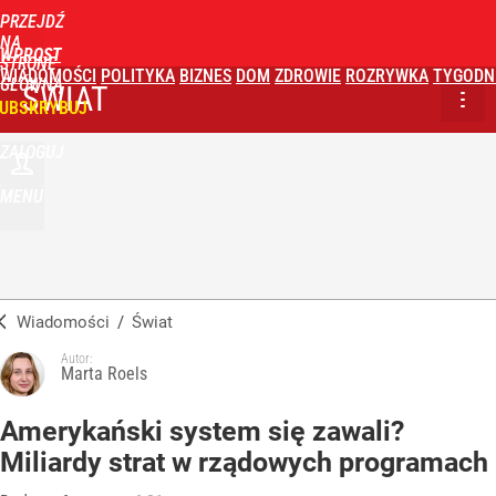
PRZEJDŹ
NA
WPROST
STRONĘ
WIADOMOŚCI
POLITYKA
BIZNES
DOM
ZDROWIE
ROZRYWKA
TYGODN
GŁÓWNĄ
ŚWIAT
UBSKRYBUJ
ZALOGUJ
MENU
Wiadomości
/
Świat
Autor:
Marta Roels
Amerykański system się zawali?
Miliardy strat w rządowych programach