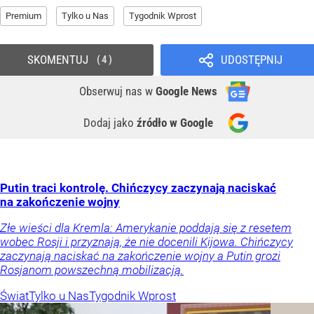
Premium
Tylko u Nas
Tygodnik Wprost
SKOMENTUJ
UDOSTĘPNIJ
4
Obserwuj nas
w
Google News
Dodaj jako
źródło w Google
Putin traci kontrolę. Chińczycy zaczynają naciskać
na zakończenie wojny
Złe wieści dla Kremla: Amerykanie poddają się z resetem
wobec Rosji i przyznają, że nie docenili Kijowa. Chińczycy
zaczynają naciskać na zakończenie wojny a Putin grozi
Rosjanom powszechną mobilizacją.
Świat
Tylko u Nas
Tygodnik Wprost