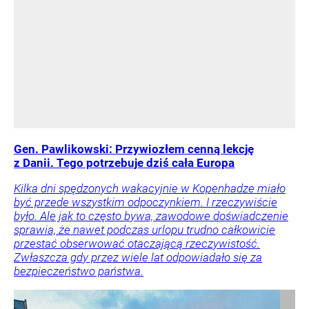
Gen. Pawlikowski: Przywiozłem cenną lekcję
z Danii. Tego potrzebuje dziś cała Europa
Kilka dni spędzonych wakacyjnie w Kopenhadze miało
być przede wszystkim odpoczynkiem. I rzeczywiście
było. Ale jak to często bywa, zawodowe doświadczenie
sprawia, że nawet podczas urlopu trudno całkowicie
przestać obserwować otaczającą rzeczywistość.
Zwłaszcza gdy przez wiele lat odpowiadało się za
bezpieczeństwo państwa.