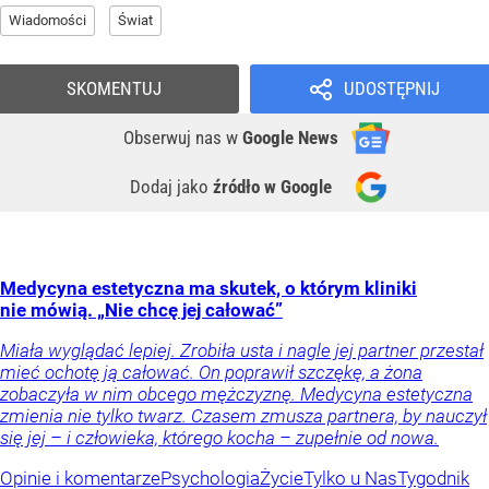
Wiadomości
Świat
SKOMENTUJ
UDOSTĘPNIJ
Obserwuj nas
w
Google News
Dodaj jako
źródło w Google
Medycyna estetyczna ma skutek, o którym kliniki
nie mówią. „Nie chcę jej całować”
Miała wyglądać lepiej. Zrobiła usta i nagle jej partner przestał
mieć ochotę ją całować. On poprawił szczękę, a żona
zobaczyła w nim obcego mężczyznę. Medycyna estetyczna
zmienia nie tylko twarz. Czasem zmusza partnera, by nauczył
się jej – i człowieka, którego kocha – zupełnie od nowa.
Opinie i komentarze
Psychologia
Życie
Tylko u Nas
Tygodnik