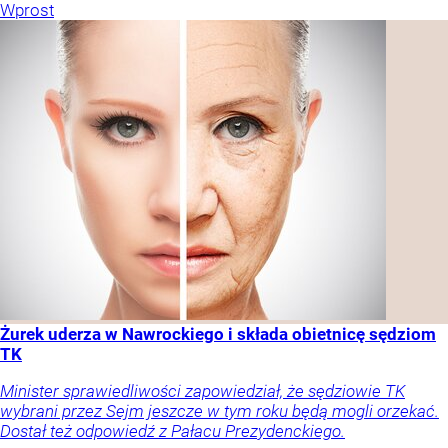
Wprost
Żurek uderza w Nawrockiego i składa obietnicę sędziom
TK
Minister sprawiedliwości zapowiedział, że sędziowie TK
wybrani przez Sejm jeszcze w tym roku będą mogli orzekać.
Dostał też odpowiedź z Pałacu Prezydenckiego.