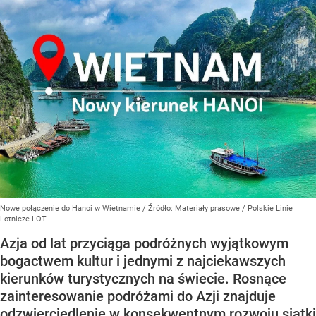
Nowe połączenie do Hanoi w Wietnamie
/ Źródło:
Materiały prasowe
/
Polskie Linie
Lotnicze LOT
Azja od lat przyciąga podróżnych wyjątkowym
bogactwem kultur i jednymi z najciekawszych
kierunków turystycznych na świecie. Rosnące
zainteresowanie podróżami do Azji znajduje
odzwierciedlenie w konsekwentnym rozwoju siatki