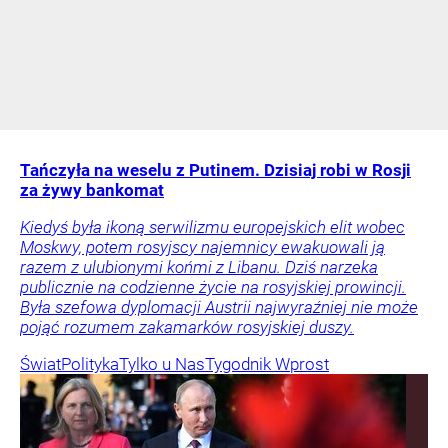
Tańczyła na weselu z Putinem. Dzisiaj robi w Rosji
za żywy bankomat
Kiedyś była ikoną serwilizmu europejskich elit wobec
Moskwy, potem rosyjscy najemnicy ewakuowali ją
razem z ulubionymi końmi z Libanu. Dziś narzeka
publicznie na codzienne życie na rosyjskiej prowincji.
Była szefowa dyplomacji Austrii najwyraźniej nie może
pojąć rozumem zakamarków rosyjskiej duszy.
Świat
Polityka
Tylko u Nas
Tygodnik Wprost