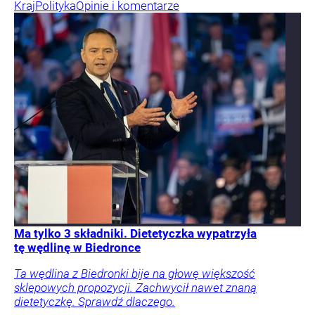
Kraj
Polityka
Opinie i komentarze
Ma tylko 3 składniki. Dietetyczka wypatrzyła
tę wędlinę w Biedronce
Ta wędlina z Biedronki bije na głowę większość
sklepowych propozycji. Zachwycił nawet znaną
dietetyczkę. Sprawdź dlaczego.