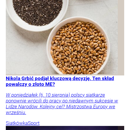
Nikola Grbić podjął kluczową decyzję. Ten skład
powalczy o złoto ME?
W poniedziałek (tj. 10 sierpnia) polscy siatkarze
ponownie wrócili do pracy po niedawnym sukcesie w
Lidze Narodów. Kolejny cel? Mistrzostwa Europy we
wrześniu.
Siatkówka
Sport