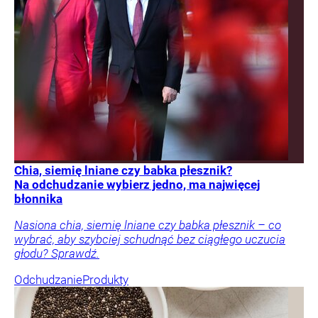
Chia, siemię lniane czy babka płesznik?
Na odchudzanie wybierz jedno, ma najwięcej
błonnika
Nasiona chia, siemię lniane czy babka płesznik – co
wybrać, aby szybciej schudnąć bez ciągłego uczucia
głodu? Sprawdź.
Odchudzanie
Produkty