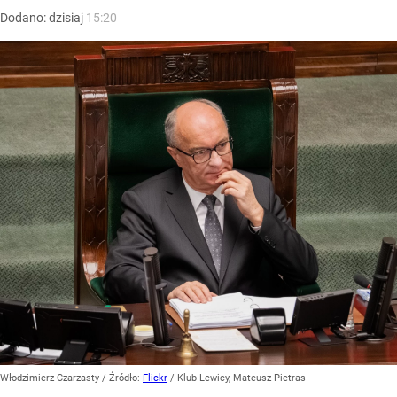
Dodano:
dzisiaj
15:20
Włodzimierz Czarzasty
/ Źródło:
Flickr
/
Klub Lewicy, Mateusz Pietras