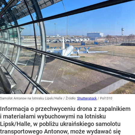
Samolot Antonow na lotnisku Lipsk/Halle
/ Źródło:
Shutterstock
/
Pol1310
Informacja o przechwyceniu drona z zapalnikiem
i materiałami wybuchowymi na lotnisku
Lipsk/Halle, w pobliżu ukraińskiego samolotu
transportowego Antonow, może wydawać się