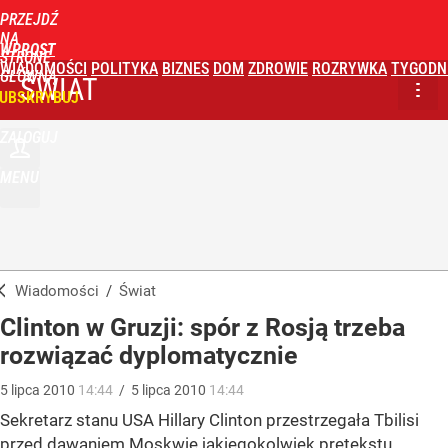
PRZEJDŹ
NA
WPROST
STRONĘ
WIADOMOŚCI
POLITYKA
BIZNES
DOM
ZDROWIE
ROZRYWKA
TYGODN
GŁÓWNĄ
ŚWIAT
UBSKRYBUJ
ZALOGUJ
MENU
Wiadomości
/
Świat
Clinton w Gruzji: spór z Rosją trzeba
rozwiązać dyplomatycznie
5
lipca
2010
14:44
/
5
lipca
2010
14:44
Sekretarz stanu USA Hillary Clinton przestrzegała Tbilisi
przed dawaniem Moskwie jakiegokolwiek pretekstu