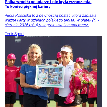
Polka wróciła po udarze i nie kryła wzruszenia.
To koniec pięknej kariery
Alicja Rosolska to z pewnością postać, która zapisała
ważne karty w dziejach polskiego tenisa. W piątek (tj. 7
sierpnia 2026 roku) rozegrała swój ostatni mecz.
Tenis
Sport