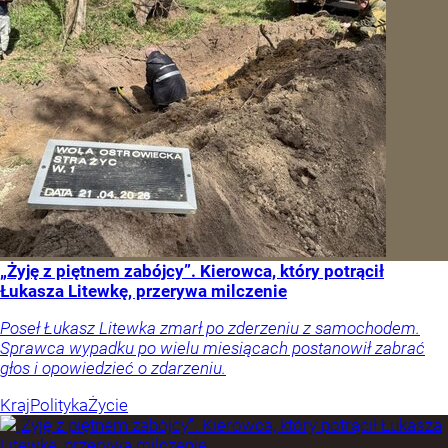
„Żyję z piętnem zabójcy”. Kierowca, który potrącił
Łukasza Litewkę, przerywa milczenie
Poseł Łukasz Litewka zmarł po zderzeniu z samochodem.
Sprawca wypadku po wielu miesiącach postanowił zabrać
głos i opowiedzieć o zdarzeniu.
Kraj
Polityka
Życie