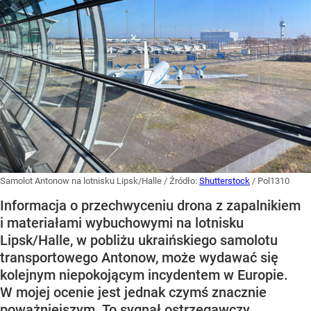
Samolot Antonow na lotnisku Lipsk/Halle
/ Źródło:
Shutterstock
/
Pol1310
Informacja o przechwyceniu drona z zapalnikiem
i materiałami wybuchowymi na lotnisku
Lipsk/Halle, w pobliżu ukraińskiego samolotu
transportowego Antonow, może wydawać się
kolejnym niepokojącym incydentem w Europie.
W mojej ocenie jest jednak czymś znacznie
poważniejszym. To sygnał ostrzegawczy.