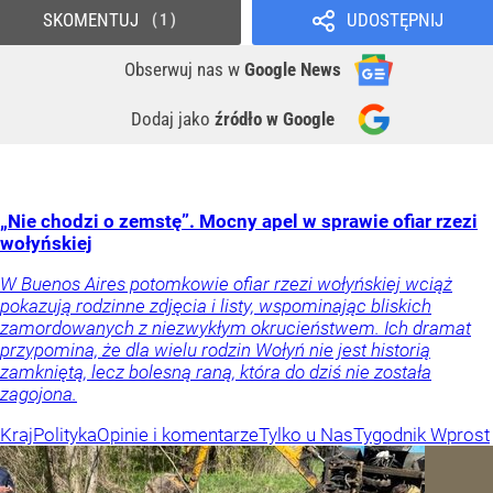
SKOMENTUJ
UDOSTĘPNIJ
1
Obserwuj nas
w
Google News
Dodaj jako
źródło w Google
„Nie chodzi o zemstę”. Mocny apel w sprawie ofiar rzezi
wołyńskiej
W Buenos Aires potomkowie ofiar rzezi wołyńskiej wciąż
pokazują rodzinne zdjęcia i listy, wspominając bliskich
zamordowanych z niezwykłym okrucieństwem. Ich dramat
przypomina, że dla wielu rodzin Wołyń nie jest historią
zamkniętą, lecz bolesną raną, która do dziś nie została
zagojona.
Kraj
Polityka
Opinie i komentarze
Tylko u Nas
Tygodnik Wprost