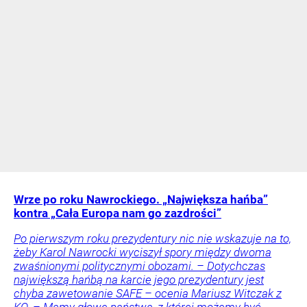
Wrze po roku Nawrockiego. „Największa hańba”
kontra „Cała Europa nam go zazdrości”
Po pierwszym roku prezydentury nic nie wskazuje na to,
żeby Karol Nawrocki wyciszył spory między dwoma
zwaśnionymi politycznymi obozami. – Dotychczas
największą hańbą na karcie jego prezydentury jest
chyba zawetowanie SAFE – ocenia Mariusz Witczak z