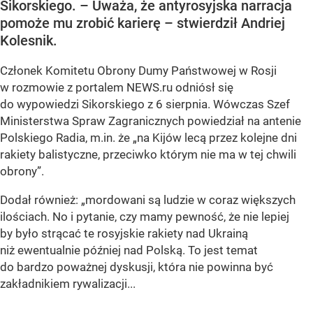
Sikorskiego. – Uważa, że antyrosyjska narracja
pomoże mu zrobić karierę – stwierdził Andriej
Kolesnik.
Członek Komitetu Obrony Dumy Państwowej w Rosji
w rozmowie z portalem NEWS.ru odniósł się
do wypowiedzi Sikorskiego z 6 sierpnia. Wówczas Szef
Ministerstwa Spraw Zagranicznych powiedział na antenie
Polskiego Radia, m.in. że
„na Kijów lecą przez kolejne dni
rakiety balistyczne, przeciwko którym nie ma w tej chwili
obrony”
.
Dodał również:
„mordowani są ludzie w coraz większych
ilościach. No i pytanie, czy mamy pewność, że nie lepiej
by było strącać te rosyjskie rakiety nad Ukrainą
niż ewentualnie później nad Polską. To jest temat
do bardzo poważnej dyskusji, która nie powinna być
zakładnikiem rywalizacji...