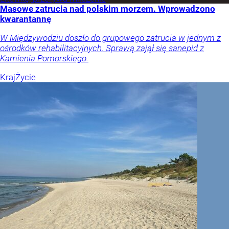
Masowe zatrucia nad polskim morzem. Wprowadzono
kwarantannę
W Międzywodziu doszło do grupowego zatrucia w jednym z
ośrodków rehabilitacyjnych. Sprawą zajął się sanepid z
Kamienia Pomorskiego.
Kraj
Życie