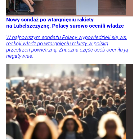
Nowy sondaż po wtargnięciu rakiety
na Lubelszczyznę. Polacy surowo ocenili władze
W najnowszym sondażu Polacy wypowiedzieli się ws.
reakcji władz po wtargnięciu rakiety w polską
przestrzeń powietrzną. Znaczna część osób oceniła ją
negatywnie.