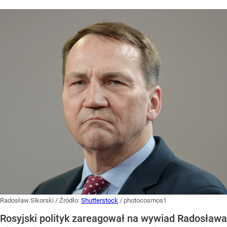
Radosław Sikorski
/ Źródło:
Shutterstock
/
photocosmos1
Rosyjski polityk zareagował na wywiad Radosława