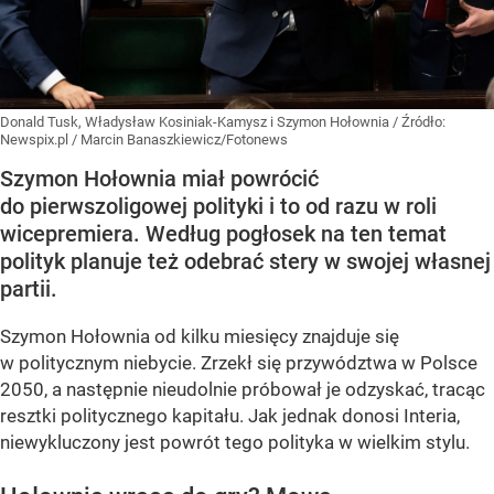
Donald Tusk, Władysław Kosiniak-Kamysz i Szymon Hołownia
/ Źródło:
Newspix.pl
/
Marcin Banaszkiewicz/Fotonews
Szymon Hołownia miał powrócić
do pierwszoligowej polityki i to od razu w roli
wicepremiera. Według pogłosek na ten temat
polityk planuje też odebrać stery w swojej własnej
partii.
Szymon Hołownia od kilku miesięcy znajduje się
w politycznym niebycie. Zrzekł się przywództwa w Polsce
2050, a następnie nieudolnie próbował je odzyskać, tracąc
resztki politycznego kapitału. Jak jednak donosi Interia,
niewykluczony jest powrót tego polityka w wielkim stylu.