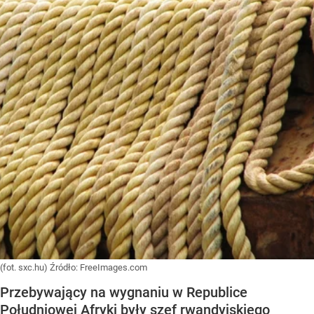
(fot. sxc.hu)
Źródło:
FreeImages.com
Przebywający na wygnaniu w Republice
Południowej Afryki były szef rwandyjskiego