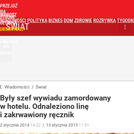
PRZEJDŹ
NA
WPROST
STRONĘ
WIADOMOŚCI
POLITYKA
BIZNES
DOM
ZDROWIE
ROZRYWKA
TYGODN
GŁÓWNĄ
ŚWIAT
UBSKRYBUJ
ZALOGUJ
MENU
Wiadomości
/
Świat
Były szef wywiadu zamordowany
w hotelu. Odnaleziono linę
i zakrwawiony ręcznik
2
stycznia
2014
14:32
/
13
stycznia
2015
11:31