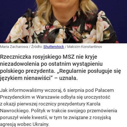
Maria Zacharowa
/ Źródło:
Shutterstock
/
Maksim Konstantinov
Rzeczniczka rosyjskiego MSZ nie kryje
niezadowolenia po ostatnim wystąpieniu
polskiego prezydenta. „Regularnie posługuje się
językiem nienawiści” – uznała.
Jak informowaliśmy wczoraj, 6 sierpnia pod Pałacem
Prezydenckim w Warszawie odbyła się uroczystość
z okazji pierwszej rocznicy prezydentury Karola
Nawrockiego. Polityk w trakcie swojego przemówienia
poruszył wiele kwestii, w tym te związane z rosyjską
agresją wobec Ukrainy.