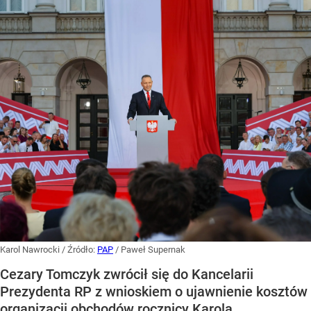
Karol Nawrocki
/ Źródło:
PAP
/
Paweł Supernak
Cezary Tomczyk zwrócił się do Kancelarii
Prezydenta RP z wnioskiem o ujawnienie kosztów
organizacji obchodów rocznicy Karola