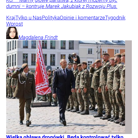
KO. – Mamy głowę państwa, z której możemy być
dumni – kontruje Marek Jakubiak z Rozwoju Plus.
Kraj
Tylko u Nas
Polityka
Opinie i komentarze
Tygodnik
Wprost
Magdalena
Frindt
Wielka obława drogówki. Będą kontrolować tylko