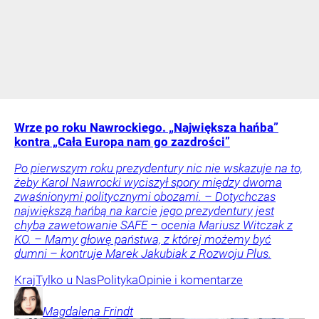
Wrze po roku Nawrockiego. „Największa hańba”
kontra „Cała Europa nam go zazdrości”
Po pierwszym roku prezydentury nic nie wskazuje na to,
żeby Karol Nawrocki wyciszył spory między dwoma
zwaśnionymi politycznymi obozami. – Dotychczas
największą hańbą na karcie jego prezydentury jest
chyba zawetowanie SAFE – ocenia Mariusz Witczak z
KO. – Mamy głowę państwa, z której możemy być
dumni – kontruje Marek Jakubiak z Rozwoju Plus.
Kraj
Tylko u Nas
Polityka
Opinie i komentarze
Magdalena
Frindt