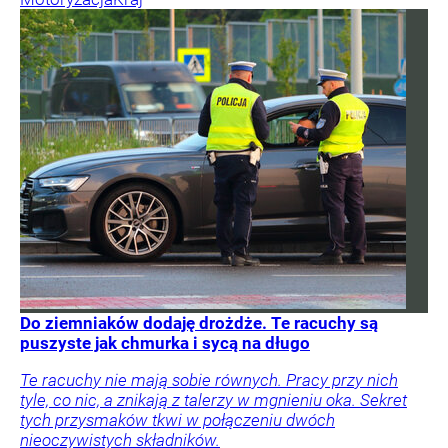
Do ziemniaków dodaję drożdże. Te racuchy są
puszyste jak chmurka i sycą na długo
Te racuchy nie mają sobie równych. Pracy przy nich
tyle, co nic, a znikają z talerzy w mgnieniu oka. Sekret
tych przysmaków tkwi w połączeniu dwóch
nieoczywistych składników.