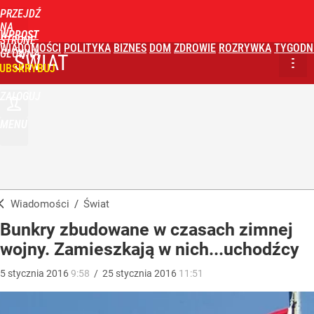
PRZEJDŹ
NA
WPROST
STRONĘ
WIADOMOŚCI
POLITYKA
BIZNES
DOM
ZDROWIE
ROZRYWKA
TYGODN
GŁÓWNĄ
ŚWIAT
UBSKRYBUJ
ZALOGUJ
MENU
Wiadomości
/
Świat
Bunkry zbudowane w czasach zimnej
wojny. Zamieszkają w nich...uchodźcy
5
stycznia
2016
9:58
/
25
stycznia
2016
11:51