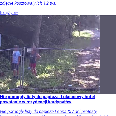
zdjęcie kosztowały ich 1,2 tys.
Kraj
Życie
Nie pomogły listy do papieża. Luksusowy hotel
powstanie w rezydencji kardynałów
Nie pomogły listy do papieża Leona XIV ani protesty