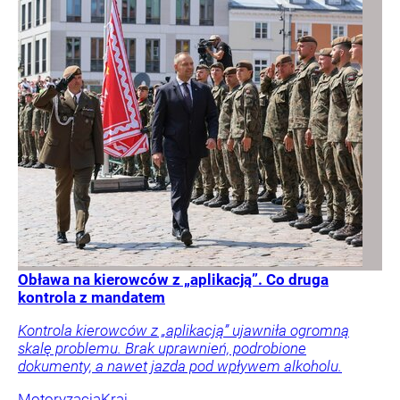
Obława na kierowców z „aplikacją”. Co druga
kontrola z mandatem
Kontrola kierowców z „aplikacją” ujawniła ogromną
skalę problemu. Brak uprawnień, podrobione
dokumenty, a nawet jazda pod wpływem alkoholu.
Motoryzacja
Kraj