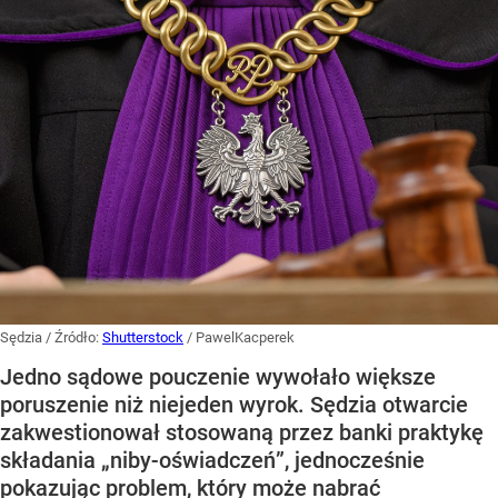
Sędzia
/ Źródło:
Shutterstock
/
PawelKacperek
Jedno sądowe pouczenie wywołało większe
poruszenie niż niejeden wyrok. Sędzia otwarcie
zakwestionował stosowaną przez banki praktykę
składania „niby-oświadczeń”, jednocześnie
pokazując problem, który może nabrać