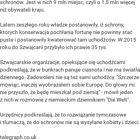
schronów. Jest w nich 9 mln miejsc, czyli o 1,5 mln więcej
niż obywateli kraju.
Latem zeszłego roku władze postanowiły, iż schrony,
których konserwacja pochłania fortunę nie powinny stać
puste i postanowiły kwaterować tam uchodźców. W 2015
roku do Szwajcarii przybyło ich prawie 35 tys.
Szwajcarskie organizacje, opiekujące się uchodźcami
podkreślają, że w bunkrach panuje ciasnota i nie ma światła
dziennego. Zadowoleni nie są też sami uchodźcy. "Szczerze
mówiąc, inaczej wyobrażałem sobie Europę. Do głowy mi
nie przyszło, że będę mieszkał pod ziemią" - mówił jeden
z nich w rozmowie z niemieckim dziennikiem "Die Welt".
Urzędnicy podkreślają, że to rozwiązanie tymczasowe
i tłumaczą, że do schronów nie są wysyłane kobiety i dzieci.
telegraph.co.uk