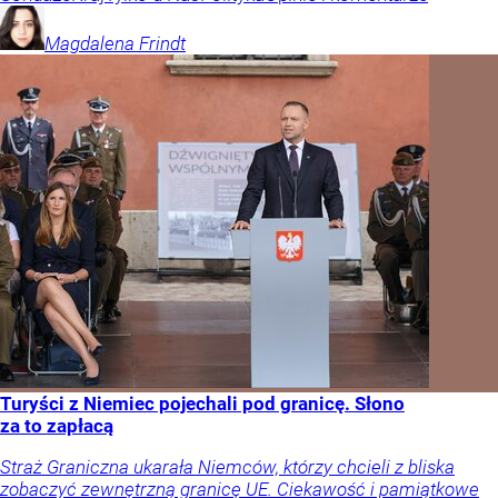
Magdalena
Frindt
Turyści z Niemiec pojechali pod granicę. Słono
za to zapłacą
Straż Graniczna ukarała Niemców, którzy chcieli z bliska
zobaczyć zewnętrzną granicę UE. Ciekawość i pamiątkowe