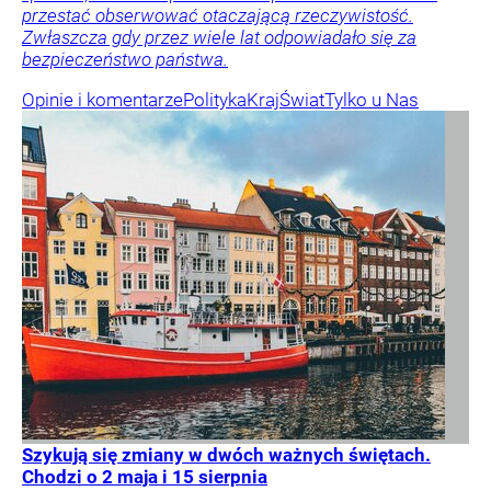
przestać obserwować otaczającą rzeczywistość.
Zwłaszcza gdy przez wiele lat odpowiadało się za
bezpieczeństwo państwa.
Opinie i komentarze
Polityka
Kraj
Świat
Tylko u Nas
Szykują się zmiany w dwóch ważnych świętach.
Chodzi o 2 maja i 15 sierpnia