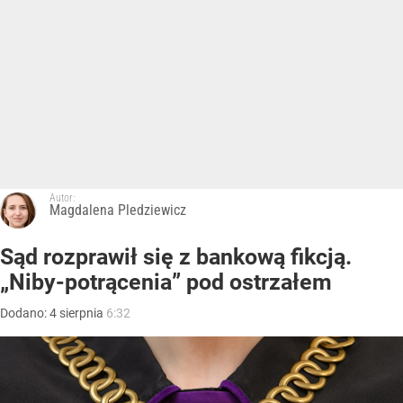
Autor:
Magdalena Pledziewicz
Sąd rozprawił się z bankową fikcją.
„Niby-potrącenia” pod ostrzałem
Dodano:
4
sierpnia
6:32