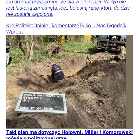
Ich dramat przypomina, że dla wielu rodzin Wołyń nie
jest historią zamkniętą, lecz bolesną raną, która do dziś
nie została zagojona.
Kraj
Polityka
Opinie i komentarze
Tylko u Nas
Tygodnik
Wprost
Taki plan ma dotyczyć Hołowni. Miller i Komorowski
mówią o politycznej grze