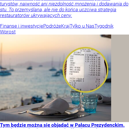
turystów, naiwność ani niezdolność mnożenia i dodawania do
stu. To przemyślana, ale nie do końca uczciwa strategia
restauratorów ukrywających ceny.
Finanse i inwestycje
Podróże
Kraj
Tylko u Nas
Tygodnik
Wprost
Tym będzie można się objadać w Pałacu Prezydenckim.