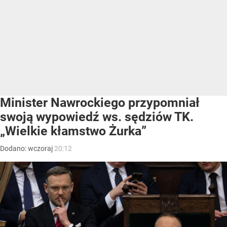
Minister Nawrockiego przypomniał
swoją wypowiedź ws. sędziów TK.
„Wielkie kłamstwo Żurka”
Dodano:
wczoraj
20:12