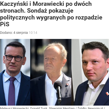
Kaczyński i Morawiecki po dwóch
stronach. Sondaż pokazuje
politycznych wygranych po rozpadzie
PiS
Dodano:
4
sierpnia
10:14
Mateusz Morawiecki, Donald Tusk, Sławomir Mentzen
/ Źródło:
Newspix.pl
/