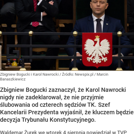
Zbigniew Bogucki i Karol Nawrocki
/ Źródło:
Newspix.pl
/
Marcin
Banaszkiewicz
Zbigniew Bogucki zaznaczył, że Karol Nawrocki
nigdy nie zadeklarował, że nie przyjmie
ślubowania od czterech sędziów TK. Szef
Kancelarii Prezydenta wyjaśnił, że kluczem będzie
decyzja Trybunału Konstytucyjnego.
Waldemar Żurek we wtorek 4 sierpnia powiedział w TVP