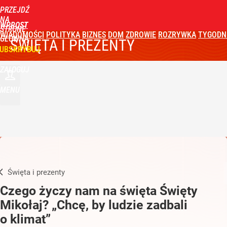
PRZEJDŹ
NA
WPROST
STRONĘ
WIADOMOŚCI
POLITYKA
BIZNES
DOM
ZDROWIE
ROZRYWKA
TYGODN
GŁÓWNĄ
ŚWIĘTA I PREZENTY
UBSKRYBUJ
ZALOGUJ
MENU
Święta i prezenty
Czego życzy nam na święta Święty
Mikołaj? „Chcę, by ludzie zadbali
o klimat”