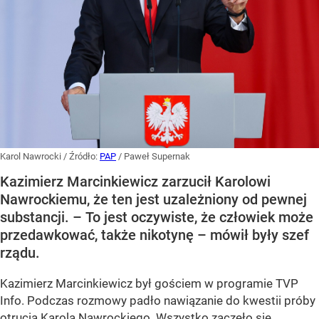
Karol Nawrocki
/ Źródło:
PAP
/
Paweł Supernak
Kazimierz Marcinkiewicz zarzucił Karolowi
Nawrockiemu, że ten jest uzależniony od pewnej
substancji. – To jest oczywiste, że człowiek może
przedawkować, także nikotynę – mówił były szef
rządu.
Kazimierz Marcinkiewicz był gościem w programie TVP
Info. Podczas rozmowy padło nawiązanie do kwestii próby
otrucia
Karola Nawrockiego
. Wszystko zaczęło się