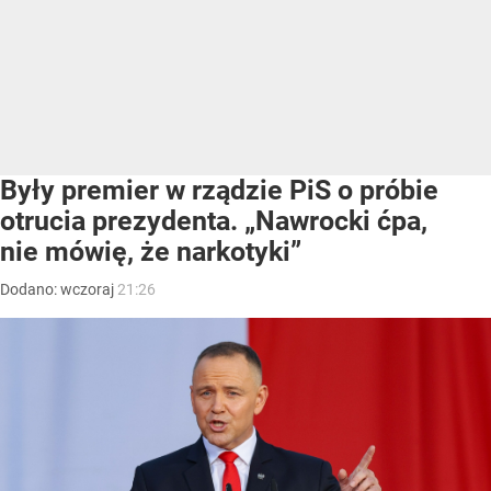
Były premier w rządzie PiS o próbie
otrucia prezydenta. „Nawrocki ćpa,
nie mówię, że narkotyki”
Dodano:
wczoraj
21:26