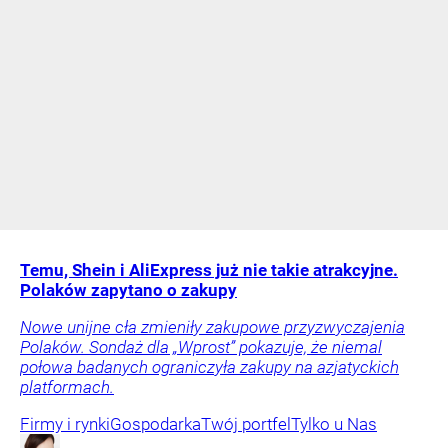
Temu, Shein i AliExpress już nie takie atrakcyjne.
Polaków zapytano o zakupy
Nowe unijne cła zmieniły zakupowe przyzwyczajenia
Polaków. Sondaż dla „Wprost” pokazuje, że niemal
połowa badanych ograniczyła zakupy na azjatyckich
platformach.
Firmy i rynki
Gospodarka
Twój portfel
Tylko u Nas