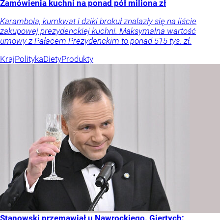
Zamówienia kuchni na ponad pół miliona zł
Karambola, kumkwat i dziki brokuł znalazły się na liście
zakupowej prezydenckiej kuchni. Maksymalna wartość
umowy z Pałacem Prezydenckim to ponad 515 tys. zł.
Kraj
Polityka
Diety
Produkty
Stanowski przemawiał u Nawrockiego. Giertych: