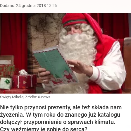
Dodano:
24
grudnia
2018
13:26
Święty Mikołaj
Źródło:
X-news
Nie tylko przynosi prezenty, ale też składa nam
życzenia. W tym roku do znanego już katalogu
dołączył przypomnienie o sprawach klimatu.
Czy weźmiemy je sobie do serca?