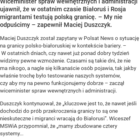
Wiceminister spraw wewnętrznych i administracji
ujawnił, że w ostatnim czasie Białoruś i Rosja
migrantami testują polską granicę. – My nie
odpuścimy – zapewnił Maciej Duszczyk.
Maciej Duszczyk został zapytany w Polsat News o sytuację
na granicy polsko-białoruskiej w kontekście bariery. –
W ostatnich dniach, czy nawet już ponad dobry tydzień
widzimy pewne wzmożenie. Czasami są takie dni, że nie
ma nikogo, a nagle się kilkanaście osób pojawia, tak jakby
właśnie trochę było testowanie naszych systemów,
czy aby my na pewno funkcjonujemy dobrze – zaczął
wiceminister spraw wewnętrznych i administracji.
Duszczyk kontynuował, że „kluczowe jest to, że nawet jeśli
dochodzi do prób przekroczenia granicy to są one
nieskuteczne i migranci wracają do Białorusi”. Wiceszef
MSWiA przypomniał, że „mamy zbudowane cztery
systemy...