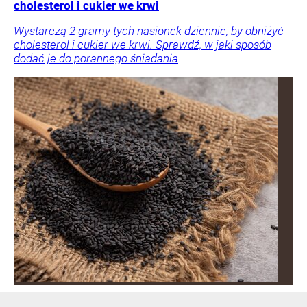
cholesterol i cukier we krwi
Wystarczą 2 gramy tych nasionek dziennie, by obniżyć
cholesterol i cukier we krwi. Sprawdź, w jaki sposób
dodać je do porannego śniadania