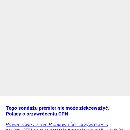
Tego sondażu premier nie może zlekceważyć.
Polacy o przywróceniu CPN
Prawie dwie trzecie Polaków chce przywrócenia