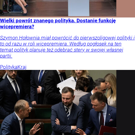
Wielki powrót znanego polityka. Dostanie funkcję
wicepremiera?
Szymon Hołownia miał powrócić do pierwszoligowej polityki i
to od razu w roli wicepremiera. Według pogłosek na ten
temat polityk planuje też odebrać stery w swojej własnej
partii.
Polityka
Kraj