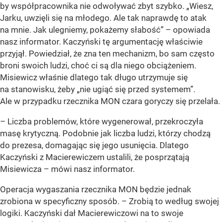
by współpracownika nie odwoływać zbyt szybko. „Wiesz,
Jarku, uwzięli się na młodego. Ale tak naprawdę to atak
na mnie. Jak ulegniemy, pokażemy słabość” – opowiada
nasz informator. Kaczyński tę argumentację właściwie
przyjął. Powiedział, że zna ten mechanizm, bo sam często
broni swoich ludzi, choć ci są dla niego obciążeniem.
Misiewicz właśnie dlatego tak długo utrzymuje się
na stanowisku, żeby „nie ugiąć się przed systemem”.
Ale w przypadku rzecznika MON czara goryczy się przelała.
– Liczba problemów, które wygenerował, przekroczyła
masę krytyczną. Podobnie jak liczba ludzi, którzy chodzą
do prezesa, domagając się jego usunięcia. Dlatego
Kaczyński z Macierewiczem ustalili, że posprzątają
Misiewicza – mówi nasz informator.
Operacja wygaszania rzecznika MON będzie jednak
zrobiona w specyficzny sposób. – Zrobią to według swojej
logiki. Kaczyński dał Macierewiczowi na to swoje