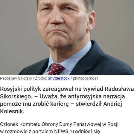
Radosław Sikorski
/ Źródło:
Shutterstock
/
photocosmos1
Rosyjski polityk zareagował na wywiad Radosława
Sikorskiego. – Uważa, że antyrosyjska narracja
pomoże mu zrobić karierę – stwierdził Andriej
Kolesnik.
Członek Komitetu Obrony Dumy Państwowej w Rosji
w rozmowie z portalem NEWS.ru odniósł się