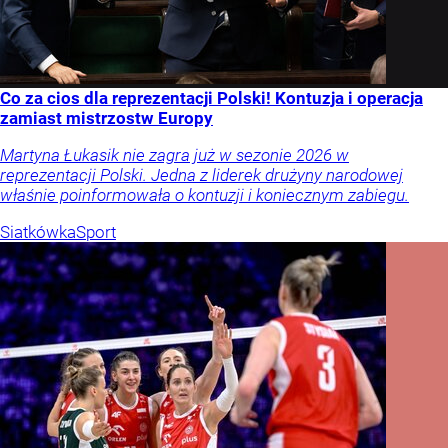
Co za cios dla reprezentacji Polski! Kontuzja i operacja
zamiast mistrzostw Europy
Martyna Łukasik nie zagra już w sezonie 2026 w
reprezentacji Polski. Jedna z liderek drużyny narodowej
właśnie poinformowała o kontuzji i koniecznym zabiegu.
Siatkówka
Sport