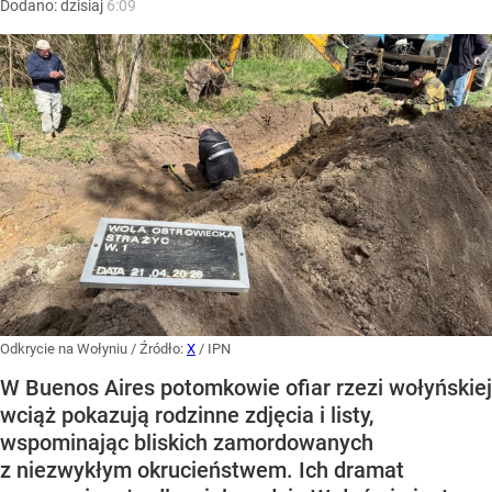
Dodano:
dzisiaj
6:09
Odkrycie na Wołyniu
/ Źródło:
X
/
IPN
W Buenos Aires potomkowie ofiar rzezi wołyńskiej
wciąż pokazują rodzinne zdjęcia i listy,
wspominając bliskich zamordowanych
z niezwykłym okrucieństwem. Ich dramat