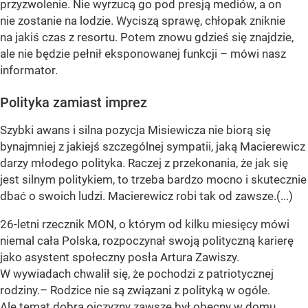
przyzwolenie. Nie wyrzucą go pod presją mediów, a on
nie zostanie na lodzie. Wyciszą sprawę, chłopak zniknie
na jakiś czas z resortu. Potem znowu gdzieś się znajdzie,
ale nie będzie pełnił eksponowanej funkcji – mówi nasz
informator.
Polityka zamiast imprez
Szybki awans i silna pozycja Misiewicza nie biorą się
bynajmniej z jakiejś szczególnej sympatii, jaką Macierewicz
darzy młodego polityka. Raczej z przekonania, że jak się
jest silnym politykiem, to trzeba bardzo mocno i skutecznie
dbać o swoich ludzi. Macierewicz robi tak od zawsze.(...)
26-letni rzecznik MON, o którym od kilku miesięcy mówi
niemal cała Polska, rozpoczynał swoją polityczną karierę
jako asystent społeczny posła Artura Zawiszy.
W wywiadach chwalił się, że pochodzi z patriotycznej
rodziny.– Rodzice nie są związani z polityką w ogóle.
Ale temat dobra ojczyzny zawsze był obecny w domu,