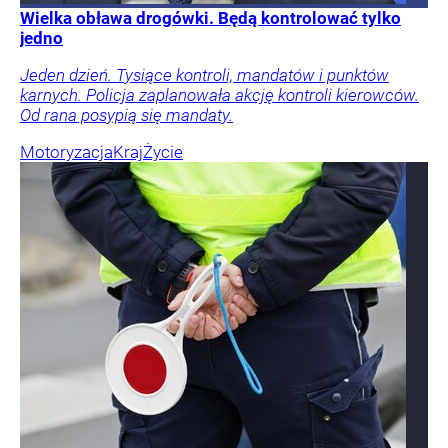
Wielka obława drogówki. Będą kontrolować tylko
jedno
Jeden dzień. Tysiące kontroli, mandatów i punktów
karnych. Policja zaplanowała akcję kontroli kierowców.
Od rana posypią się mandaty.
Motoryzacja
Kraj
Życie