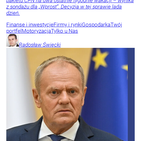
pakietu CPN na dwa ostatnie tygodnie wakacji – wynika
z sondażu dla „Wprost”. Decyzja w tej sprawie lada
dzień.
Finanse i inwestycje
Firmy i rynki
Gospodarka
Twój
portfel
Motoryzacja
Tylko u Nas
Radosław
Święcki