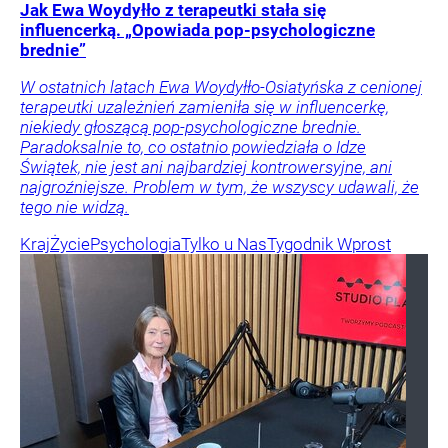
Jak Ewa Woydyłło z terapeutki stała się
influencerką. „Opowiada pop-psychologiczne
brednie”
W ostatnich latach Ewa Woydyłło-Osiatyńska z cenionej
terapeutki uzależnień zamieniła się w influencerkę,
niekiedy głoszącą pop-psychologiczne brednie.
Paradoksalnie to, co ostatnio powiedziała o Idze
Świątek, nie jest ani najbardziej kontrowersyjne, ani
najgroźniejsze. Problem w tym, że wszyscy udawali, że
tego nie widzą.
Kraj
Życie
Psychologia
Tylko u Nas
Tygodnik Wprost