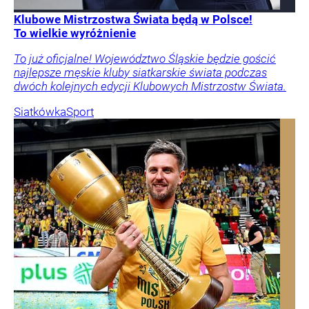
Klubowe Mistrzostwa Świata będą w Polsce!
To wielkie wyróżnienie
To już oficjalne! Województwo Śląskie będzie gościć
najlepsze męskie kluby siatkarskie świata podczas
dwóch kolejnych edycji Klubowych Mistrzostw Świata.
Siatkówka
Sport