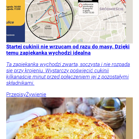
Startej cukinii nie wrzucam od razu do masy. Dzięki
temu zapiekanka wychodzi idealna
Ta zapiekanka wychodzi zwarta, soczysta i nie rozpada
się przy krojeniu. Wystarczy poświęcić cukinii
kilkanaście minut przed połączeniem jej z pozostałymi
składnikami.
Przepisy
Żywienie