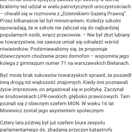
braliśmy też udział w wielu patriotycznych uroczystościach
– chwalił się w rozmowie z „Dziennikiem Gazetą Prawną”.
Przez kilkanaście lat był ministrantem. Koledzy szkolni
opowiadają, że w szkole nie zaliczał się do najbardziej
popularnych osób, wręcz przeciwnie. – Nie był zbyt lubiany
w towarzystwie, nie zawsze umiał się odnaleźć wśród
rówieśników. Podśmiewaliśmy się, że proponuje
dziewczynom chodzenie przez domofon – wspomina jego
kolega z gimnazjum numer 71 na warszawskich Bielanach.
Być może brak sukcesów towarzyskich sprawił, że poszedł
inną drogą niż większość znajomych. Kiedy inni poznawali
życie imprezowe, on angażował się w politykę. Zaczynał
w środowiskach LPR-owskich, głęboko prawicowych. Tam
poznali się z obecnym szefem MON. W wieku 16 lat
Misiewicz został jego asystentem społecznym.
Cztery lata później był już szefem biura zespołu
parlamentarnego ds. zbadania przyczyn katastrofy