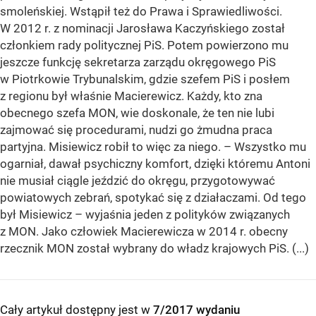
smoleńskiej. Wstąpił też do Prawa i Sprawiedliwości.
W 2012 r. z nominacji Jarosława Kaczyńskiego został
członkiem rady politycznej PiS. Potem powierzono mu
jeszcze funkcję sekretarza zarządu okręgowego PiS
w Piotrkowie Trybunalskim, gdzie szefem PiS i posłem
z regionu był właśnie Macierewicz. Każdy, kto zna
obecnego szefa MON, wie doskonale, że ten nie lubi
zajmować się procedurami, nudzi go żmudna praca
partyjna. Misiewicz robił to więc za niego. – Wszystko mu
ogarniał, dawał psychiczny komfort, dzięki któremu Antoni
nie musiał ciągle jeździć do okręgu, przygotowywać
powiatowych zebrań, spotykać się z działaczami. Od tego
był Misiewicz – wyjaśnia jeden z polityków związanych
z MON. Jako człowiek Macierewicza w 2014 r. obecny
rzecznik MON został wybrany do władz krajowych PiS. (...)
Cały artykuł dostępny jest w
7/2017 wydaniu