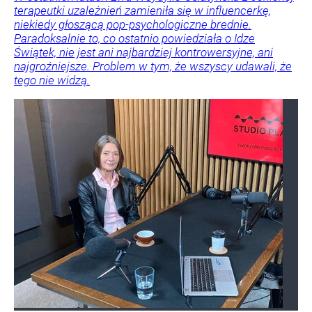
terapeutki uzależnień zamieniła się w influencerkę,
niekiedy głoszącą pop-psychologiczne brednie.
Paradoksalnie to, co ostatnio powiedziała o Idze
Świątek, nie jest ani najbardziej kontrowersyjne, ani
najgroźniejsze. Problem w tym, że wszyscy udawali, że
tego nie widzą.