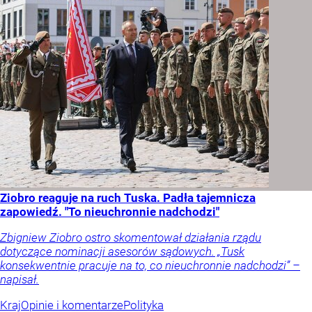
Ziobro reaguje na ruch Tuska. Padła tajemnicza
zapowiedź. "To nieuchronnie nadchodzi"
Zbigniew Ziobro ostro skomentował działania rządu
dotyczące nominacji asesorów sądowych. „Tusk
konsekwentnie pracuje na to, co nieuchronnie nadchodzi” –
napisał.
Kraj
Opinie i komentarze
Polityka