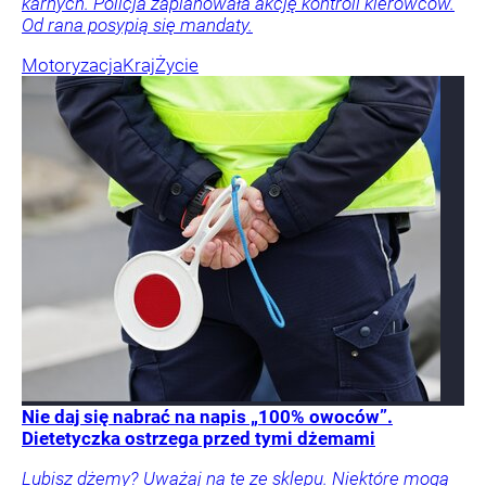
karnych. Policja zaplanowała akcję kontroli kierowców.
Od rana posypią się mandaty.
Motoryzacja
Kraj
Życie
Nie daj się nabrać na napis „100% owoców”.
Dietetyczka ostrzega przed tymi dżemami
Lubisz dżemy? Uważaj na te ze sklepu. Niektóre mogą