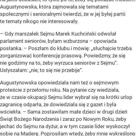
Augustynowska, która zajmowała się tematami
społecznymi i senioralnymi twierdzi, że w jej byłej partii
te tematy nikogo nie interesowały.
– Gdy marszałek Sejmu Marek Kuchciński odwołał
parlament seniorów, byłam wzburzona – opowiada
posłanka. – Poszłam do klubu i mówię: „słuchajcie trzeba
zorganizować konferencję prasową. Powiedzmy, że się
nie godzimy na to, żeby wyrzuca seniorów z Sejmu”.
Usłyszałam: „nie, to się nie przebije”.
Augustynowska opowiedziała nam też o sejmowym
proteście z przełomu roku. Na pytanie czy wiedziała,
że w czasie okupacji Sejmu lider wybrał się na krótki urlop
zagranicę odparła, że dowiedziała się z gazet i była
wściekła. – Sama zostawiłam małe dzieci w drugi dzień
Świąt Bożego Narodzenia i zaraz po Nowym Roku, żeby
jechać do Sejmu na dyżur, a w tym czasie lider wyskoczył
sobie na Maderę. Poprosiłam wtedy, żeby mnie wykreślono