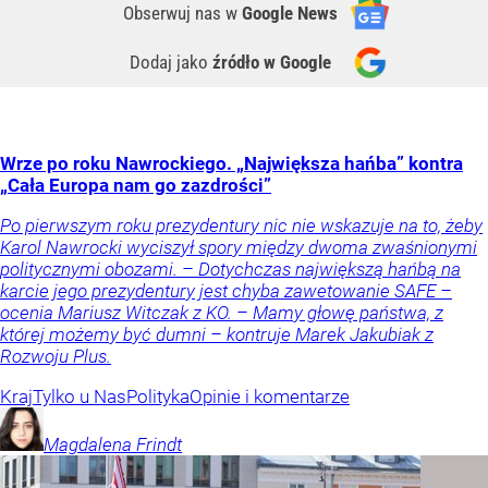
Obserwuj nas
w
Google News
Dodaj jako
źródło w Google
Wrze po roku Nawrockiego. „Największa hańba” kontra
„Cała Europa nam go zazdrości”
Po pierwszym roku prezydentury nic nie wskazuje na to, żeby
Karol Nawrocki wyciszył spory między dwoma zwaśnionymi
politycznymi obozami. – Dotychczas największą hańbą na
karcie jego prezydentury jest chyba zawetowanie SAFE –
ocenia Mariusz Witczak z KO. – Mamy głowę państwa, z
której możemy być dumni – kontruje Marek Jakubiak z
Rozwoju Plus.
Kraj
Tylko u Nas
Polityka
Opinie i komentarze
Magdalena
Frindt