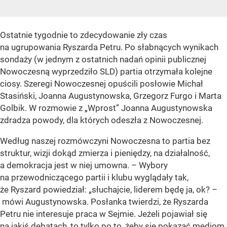
Ostatnie tygodnie to zdecydowanie zły czas
na ugrupowania Ryszarda Petru. Po słabnących wynikach
sondaży (w jednym z ostatnich nadań opinii publicznej
Nowoczesną wyprzedziło SLD) partia otrzymała kolejne
ciosy. Szeregi Nowoczesnej opuścili posłowie Michał
Stasiński, Joanna Augustynowska, Grzegorz Furgo i Marta
Golbik. W rozmowie z „Wprost” Joanna Augustynowska
zdradza powody, dla których odeszła z Nowoczesnej.
Według naszej rozmówczyni Nowoczesna to partia bez
struktur, wizji dokąd zmierza i pieniędzy, na działalność,
a demokracja jest w niej umowna. – Wybory
na przewodniczącego partii i klubu wyglądały tak,
że Ryszard powiedział: „słuchajcie, liderem będę ja, ok? –
mówi Augustynowska. Posłanka twierdzi, że Ryszarda
Petru nie interesuje praca w Sejmie. Jeżeli pojawiał się
na jakiś debatach, to tylko po to, żeby się pokazać mediom.