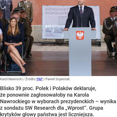
Karol Nawrocki
/ Źródło:
PAP
/
Paweł Supernak
Blisko 39 proc. Polek i Polaków deklaruje,
że ponownie zagłosowałoby na Karola
Nawrockiego w wyborach prezydenckich – wynika
z sondażu SW Research dla „Wprost”. Grupa
krytyków głowy państwa jest liczniejsza.