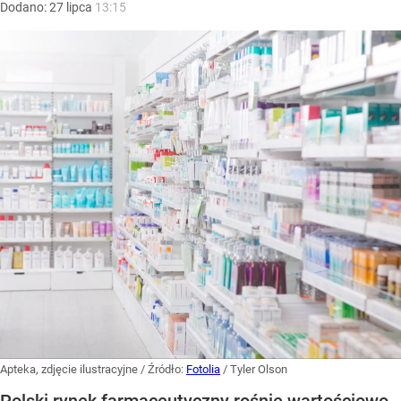
Dodano:
27
lipca
13:15
Apteka, zdjęcie ilustracyjne
/ Źródło:
Fotolia
/
Tyler Olson
Polski rynek farmaceutyczny rośnie wartościowo