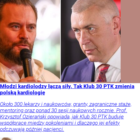
Młodzi kardiolodzy łączą siły. Tak Klub 30 PTK zmienia
polską kardiologię
Około 300 lekarzy i naukowców, granty, zagraniczne staże,
mentoring oraz ponad 30 sesji naukowych rocznie. Prof.
Krzysztof Ozierański opowiada, jak Klub 30 PTK buduje
współpracę między pokoleniami i dlaczego jej efekty
odczuwają później pacjenci.