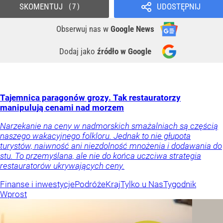
SKOMENTUJ
UDOSTĘPNIJ
7
Obserwuj nas
w
Google News
Dodaj jako
źródło w Google
Tajemnica paragonów grozy. Tak restauratorzy
manipulują cenami nad morzem
Narzekanie na ceny w nadmorskich smażalniach są częścią
naszego wakacyjnego folkloru. Jednak to nie głupota
turystów, naiwność ani niezdolność mnożenia i dodawania do
stu. To przemyślana, ale nie do końca uczciwa strategia
restauratorów ukrywających ceny.
Finanse i inwestycje
Podróże
Kraj
Tylko u Nas
Tygodnik
Wprost