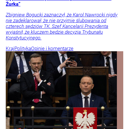
Żurka”
Zbigniew Bogucki zaznaczył, że Karol Nawrocki nigdy
nie zadeklarował, że nie przyjmie ślubowania od
czterech sędziów TK. Szef Kancelarii Prezydenta
wyjaśnił, że kluczem będzie decyzja Trybunału
Konstytucyjnego.
Kraj
Polityka
Opinie i komentarze