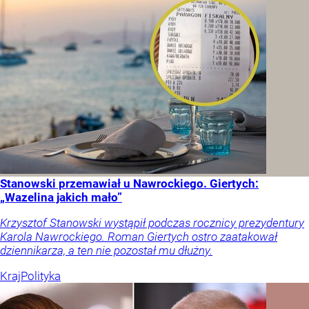
Stanowski przemawiał u Nawrockiego. Giertych:
„Wazelina jakich mało”
Krzysztof Stanowski wystąpił podczas rocznicy prezydentury
Karola Nawrockiego. Roman Giertych ostro zaatakował
dziennikarza, a ten nie pozostał mu dłużny.
Kraj
Polityka