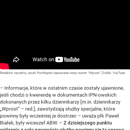
Redaktor naczelny Jacek Pochłopień zapowiada nowy numer "Wprost"
Źródło:
YouTube
– Informacje, które w ostatnim czasie zostały ujawnione,
jeśli chodzi o kwerendę w dokumentach IPN-owskich
dokonanych przez kilku dziennikarzy [m.in. dziennikarzy
„Wprost” – red.], zawstydzają służby specjalne, które
powinny były wcześniej je dostrzec – uważa płk Paweł
Białek, były wiceszef ABW. –
Z dzisiejszego punktu
widzenia z całą pewnością służby powinny się tą sprawą