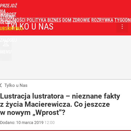
PRZEJDŹ
NA
WPROST
STRONĘ
WIADOMOŚCI
POLITYKA
BIZNES
DOM
ZDROWIE
ROZRYWKA
TYGODN
GŁÓWNĄ
TYLKO U NAS
UBSKRYBUJ
ZALOGUJ
MENU
Tylko u Nas
Lustracja lustratora – nieznane fakty
z życia Macierewicza. Co jeszcze
w nowym „Wprost”?
Dodano:
10
marca
2019
12:00