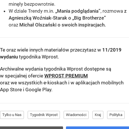
minęły bezpowrotnie.
W dziale Trendy m.in.
„Mania podglądania”
, rozmowa
z
Agnieszką Woźniak-Starak o
„Big Brotherze”
oraz
Michał Olszański o swoich inspiracjach.
Te oraz wiele innych materiałów przeczytasz w
11/2019
wydaniu
tygodnika Wprost
.
Archiwalne wydania tygodnika Wprost dostępne są
w specjalnej ofercie
WPROST PREMIUM
oraz we wszystkich e-kioskach i w aplikacjach mobilnych
App Store
i
Google Play
.
Tylko u Nas
Tygodnik Wprost
Wiadomości
Kraj
Polityka