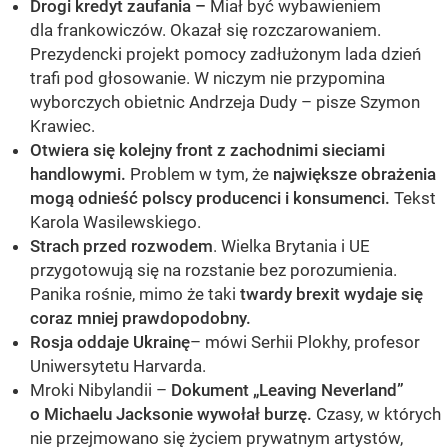
Drogi kredyt zaufania –
Miał być wybawieniem
dla frankowiczów. Okazał się rozczarowaniem.
Prezydencki projekt pomocy zadłużonym lada dzień
trafi pod głosowanie. W niczym nie przypomina
wyborczych obietnic Andrzeja Dudy – pisze Szymon
Krawiec.
Otwiera się kolejny front z zachodnimi sieciami
handlowymi.
Problem w tym, że
największe obrażenia
mogą odnieść polscy producenci i konsumenci.
Tekst
Karola Wasilewskiego.
Strach przed rozwodem
. Wielka Brytania i UE
przygotowują się na rozstanie bez porozumienia.
Panika rośnie, mimo że taki
twardy brexit wydaje się
coraz mniej prawdopodobny.
Rosja oddaje Ukrainę
– mówi Serhii Plokhy, profesor
Uniwersytetu Harvarda.
Mroki Nibylandii –
Dokument „Leaving Neverland”
o Michaelu Jacksonie wywołał burzę.
Czasy, w których
nie przejmowano się życiem prywatnym artystów,