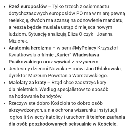
Rzeź europosłów
– Tylko trzech z osiemnastu
dotychczasowych europosłów PO ma w miarę pewną
reelekcję, dwóch ma szansę na odnowienie mandatu,
a reszta będzie musiała ustąpić miejsca nowym
ludziom. Sytuację analizują Eliza Olczyk i Joanna
Miziołek.
Anatomia heroizmu
– w serii
#MyPolacy
Krzysztof
Kwiatkowski
o filmie „Kurier” Władysława
Pasikowskiego oraz wywiad z reżyserem
.
Jesteśmy dziećmi Nowaka – mówi
Jan Ołdakowski
,
dyrektor Muzeum Powstania Warszawskiego.
Małolaty za kraty
– Rząd chce zaostrzyć kary
dla nieletnich. Według specjalistów to sposób
na hodowanie bandytów.
Rzeczywiste dobro Kościoła to dobro osób
skrzywdzonych, a nie ochrona wizerunku instytucji –
ogłosili świeccy katolicy i uruchomili
telefon zaufania
dla osób poszkodowanych seksualnie w Kościele.