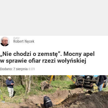
Autor:
Robert Nęcek
„Nie chodzi o zemstę”. Mocny apel
w sprawie ofiar rzezi wołyńskiej
Dodano:
7
sierpnia
6:09