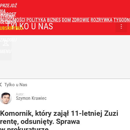
PRZEJDŹ
NA
WPROST
STRONĘ
WIADOMOŚCI
POLITYKA
BIZNES
DOM
ZDROWIE
ROZRYWKA
TYGODN
GŁÓWNĄ
TYLKO U NAS
UBSKRYBUJ
ZALOGUJ
MENU
Tylko u Nas
Autor:
Szymon Krawiec
Komornik, który zajął 11-letniej Zuzi
rentę, odsunięty. Sprawa
w prokuraturze