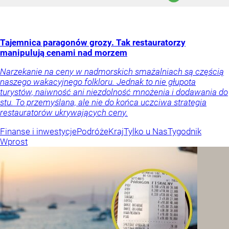
Tajemnica paragonów grozy. Tak restauratorzy
manipulują cenami nad morzem
Narzekanie na ceny w nadmorskich smażalniach są częścią
naszego wakacyjnego folkloru. Jednak to nie głupota
turystów, naiwność ani niezdolność mnożenia i dodawania do
stu. To przemyślana, ale nie do końca uczciwa strategia
restauratorów ukrywających ceny.
Finanse i inwestycje
Podróże
Kraj
Tylko u Nas
Tygodnik
Wprost