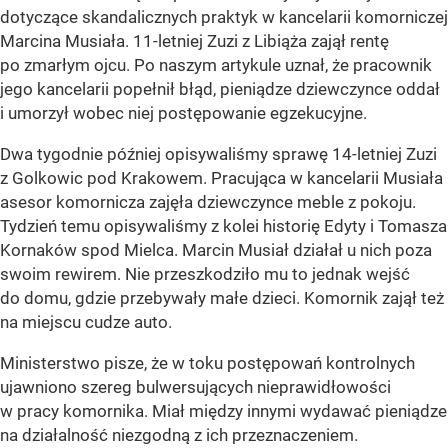
dotyczące skandalicznych praktyk w kancelarii komorniczej
Marcina Musiała. 11-letniej Zuzi z Libiąża zajął rentę
po zmarłym ojcu. Po naszym artykule uznał, że pracownik
jego kancelarii popełnił błąd, pieniądze dziewczynce oddał
i umorzył wobec niej postępowanie egzekucyjne.
Dwa tygodnie później opisywaliśmy sprawę 14-letniej Zuzi
z Golkowic pod Krakowem. Pracująca w kancelarii Musiała
asesor komornicza zajęła dziewczynce meble z pokoju.
Tydzień temu opisywaliśmy z kolei historię Edyty i Tomasza
Kornaków spod Mielca. Marcin Musiał działał u nich poza
swoim rewirem. Nie przeszkodziło mu to jednak wejść
do domu, gdzie przebywały małe dzieci. Komornik zajął też
na miejscu cudze auto.
Ministerstwo pisze, że w toku postępowań kontrolnych
ujawniono szereg bulwersujących nieprawidłowości
w pracy komornika. Miał między innymi wydawać pieniądze
na działalność niezgodną z ich przeznaczeniem.