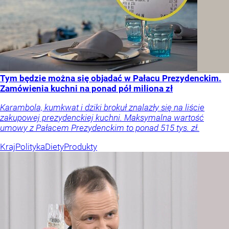
Tym będzie można się objadać w Pałacu Prezydenckim.
Zamówienia kuchni na ponad pół miliona zł
Karambola, kumkwat i dziki brokuł znalazły się na liście
zakupowej prezydenckiej kuchni. Maksymalna wartość
umowy z Pałacem Prezydenckim to ponad 515 tys. zł.
Kraj
Polityka
Diety
Produkty