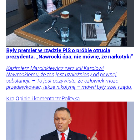
Były premier w rządzie PiS o próbie otrucia
prezydenta. „Nawrocki ćpa, nie mówię, że narkotyki”
Kazimierz Marcinkiewicz zarzucił Karolowi
Nawrockiemu, że ten jest uzależniony od pewnej
substancji. – To jest oczywiste, że człowiek może
przedawkować, także nikotynę – mówił były szef rządu.
Kraj
Opinie i komentarze
Polityka