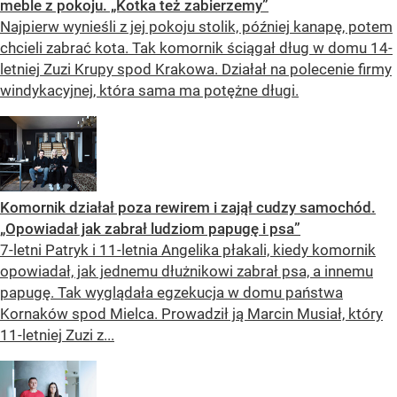
meble z pokoju. „Kotka też zabierzemy”
Najpierw wynieśli z jej pokoju stolik, później kanapę, potem
chcieli zabrać kota. Tak komornik ściągał dług w domu 14-
letniej Zuzi Krupy spod Krakowa. Działał na polecenie firmy
windykacyjnej, która sama ma potężne długi.
Komornik działał poza rewirem i zajął cudzy samochód.
„Opowiadał jak zabrał ludziom papugę i psa”
7-letni Patryk i 11-letnia Angelika płakali, kiedy komornik
opowiadał, jak jednemu dłużnikowi zabrał psa, a innemu
papugę. Tak wyglądała egzekucja w domu państwa
Kornaków spod Mielca. Prowadził ją Marcin Musiał, który
11-letniej Zuzi z...