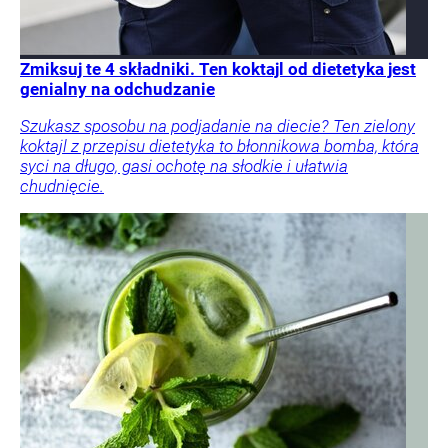
Zmiksuj te 4 składniki. Ten koktajl od dietetyka jest
genialny na odchudzanie
Szukasz sposobu na podjadanie na diecie? Ten zielony
koktajl z przepisu dietetyka to błonnikowa bomba, która
syci na długo, gasi ochotę na słodkie i ułatwia
chudnięcie.