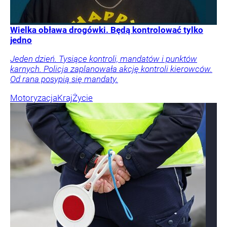
Wielka obława drogówki. Będą kontrolować tylko
jedno
Jeden dzień. Tysiące kontroli, mandatów i punktów
karnych. Policja zaplanowała akcję kontroli kierowców.
Od rana posypią się mandaty.
Motoryzacja
Kraj
Życie