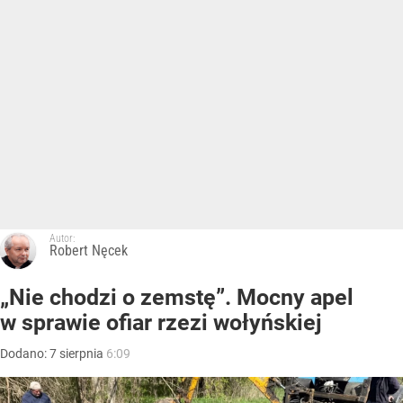
Autor:
Robert Nęcek
„Nie chodzi o zemstę”. Mocny apel
w sprawie ofiar rzezi wołyńskiej
Dodano:
7
sierpnia
6:09