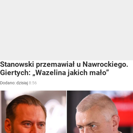
Stanowski przemawiał u Nawrockiego.
Giertych: „Wazelina jakich mało”
Dodano:
dzisiaj
8:56