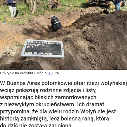
Odkrycie na Wołyniu
/ Źródło:
X
/
IPN
W Buenos Aires potomkowie ofiar rzezi wołyńskiej
wciąż pokazują rodzinne zdjęcia i listy,
wspominając bliskich zamordowanych
z niezwykłym okrucieństwem. Ich dramat
przypomina, że dla wielu rodzin Wołyń nie jest
historią zamkniętą, lecz bolesną raną, która
do dziś nie została zagojona.