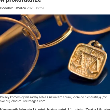
Dodano:
6
marca
2020
19:24
Polscy komornicy nie radzą sobie z nawałem spraw, które do nich trafiają (fot.
sxc.hu)
Źródło:
FreeImages.com
Komornik Marcin Musiał, który zajął 11-letniej Zuzi z Libiąża