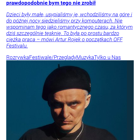
prawdopodobnie bym tego nie zrobił
Dzieci były małe, usypialiśmy je, wchodziliśmy na górę i
do późnej nocy siedzieliśmy przy komputerach. Nie
wspominam tego jako romantycznego czasu, za którym
dziś szczególnie tęsknię. To była po prostu bardzo
ciężka praca – mówi Artur Rojek o początkach OFF
Festivalu.
Rozrywka
Festiwale/Przeglądy
Muzyka
Tylko u Nas