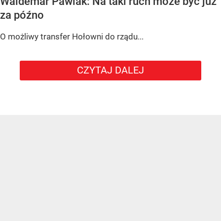
Waldemar Pawlak: Na taki ruch może być już
za późno
O możliwy transfer Hołowni do rządu...
CZYTAJ DALEJ