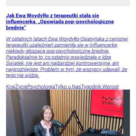
Jak Ewa Woydyłło z terapeutki stała się
influencerką. „Opowiada pop-psychologiczne
brednie”
W ostatnich latach Ewa Woydyłło-Osiatyńska z cenionej
terapeutki uzależnień zamieniła się w influencerkę,
niekiedy głoszącą pop-psychologiczne brednie.
Paradoksalnie to, co ostatnio powiedziała o Idze
Świątek, nie jest ani najbardziej kontrowersyjne, ani
najgroźniejsze. Problem w tym, że wszyscy udawali, że
tego nie widzą.
Kraj
Życie
Psychologia
Tylko u Nas
Tygodnik Wprost