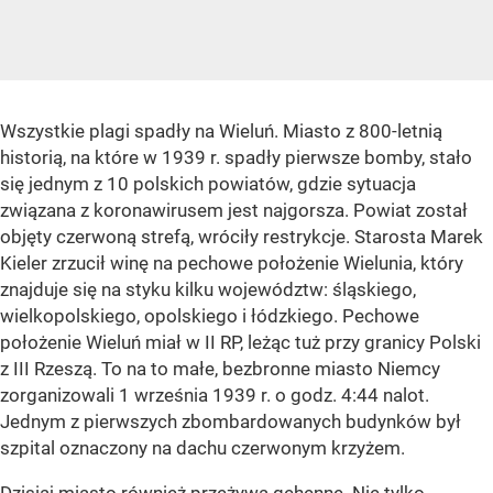
Wszystkie plagi spadły na Wieluń. Miasto z 800-letnią
historią, na które w 1939 r. spadły pierwsze bomby, stało
się jednym z 10 polskich powiatów, gdzie sytuacja
związana z koronawirusem jest najgorsza. Powiat został
objęty czerwoną strefą, wróciły restrykcje. Starosta Marek
Kieler zrzucił winę na pechowe położenie Wielunia, który
znajduje się na styku kilku województw: śląskiego,
wielkopolskiego, opolskiego i łódzkiego. Pechowe
położenie Wieluń miał w II RP, leżąc tuż przy granicy Polski
z III Rzeszą. To na to małe, bezbronne miasto Niemcy
zorganizowali 1 września 1939 r. o godz. 4:44 nalot.
Jednym z pierwszych zbombardowanych budynków był
szpital oznaczony na dachu czerwonym krzyżem.