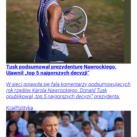
Tusk podsumował prezydenturę Nawrockiego.
Ujawnił „top 5 najgorszych decyzji”
W sieci pojawiła się fala komentarzy podsumowujących
rok rządów Karola Nawrockiego. Donald Tusk
opublikował „top 5 najgorszych decyzji” prezydenta.
Kraj
Polityka