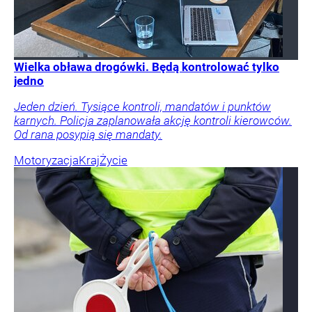
Wielka obława drogówki. Będą kontrolować tylko
jedno
Jeden dzień. Tysiące kontroli, mandatów i punktów
karnych. Policja zaplanowała akcję kontroli kierowców.
Od rana posypią się mandaty.
Motoryzacja
Kraj
Życie