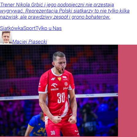
Trener Nikola Grbić i jego podopieczni nie przestają
wygrywać. Reprezentacja Polski siatkarzy to nie tylko kilka
nazwisk, ale prawdziwy zespół i grono bohaterów.
Siatkówka
Sport
Tylko u Nas
Maciej
Piasecki