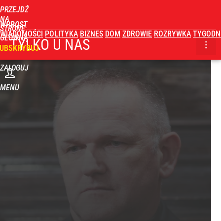
PRZEJDŹ
NA
WPROST
STRONĘ
WIADOMOŚCI
POLITYKA
BIZNES
DOM
ZDROWIE
ROZRYWKA
TYGODN
GŁÓWNĄ
TYLKO U NAS
UBSKRYBUJ
ZALOGUJ
MENU