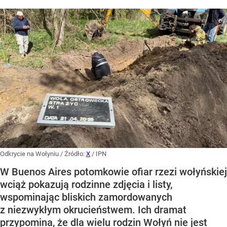
Odkrycie na Wołyniu
/ Źródło:
X
/
IPN
W Buenos Aires potomkowie ofiar rzezi wołyńskiej
wciąż pokazują rodzinne zdjęcia i listy,
wspominając bliskich zamordowanych
z niezwykłym okrucieństwem. Ich dramat
przypomina, że dla wielu rodzin Wołyń nie jest