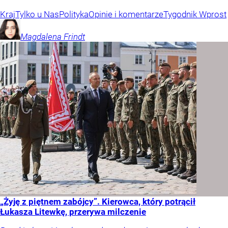
Kraj
Tylko u Nas
Polityka
Opinie i komentarze
Tygodnik Wprost
Magdalena
Frindt
„Żyję z piętnem zabójcy”. Kierowca, który potrącił
Łukasza Litewkę, przerywa milczenie