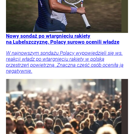
Nowy sondaż po wtargnięciu rakiety
na Lubelszczyznę. Polacy surowo ocenili władze
W najnowszym sondażu Polacy wypowiedzieli się ws.
reakcji władz po wtargnięciu rakiety w polską
przestrzeń powietrzną. Znaczna część osób oceniła ją
negatywnie.