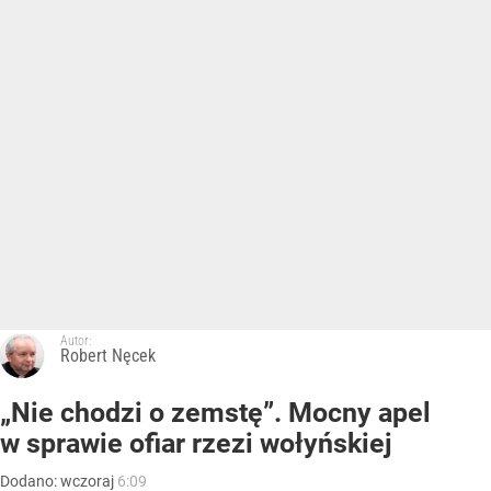
Autor:
Robert Nęcek
„Nie chodzi o zemstę”. Mocny apel
w sprawie ofiar rzezi wołyńskiej
Dodano:
wczoraj
6:09