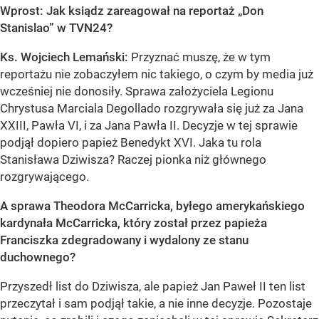
Wprost: Jak ksiądz zareagował na reportaż „Don
Stanislao” w TVN24?
Ks. Wojciech Lemański:
Przyznać muszę, że w tym
reportażu nie zobaczyłem nic takiego, o czym by media już
wcześniej nie donosiły. Sprawa założyciela Legionu
Chrystusa Marciala Degollado rozgrywała się już za Jana
XXIII, Pawła VI, i za Jana Pawła II. Decyzje w tej sprawie
podjął dopiero papież Benedykt XVI. Jaka tu rola
Stanisława Dziwisza? Raczej pionka niż głównego
rozgrywającego.
A sprawa Theodora McCarricka,
byłego amerykańskiego
kardynała McCarricka, który został przez papieża
Franciszka zdegradowany i wydalony ze stanu
duchownego?
Przyszedł list do Dziwisza, ale papież Jan Paweł II ten list
przeczytał i sam podjął takie, a nie inne decyzje. Pozostaje