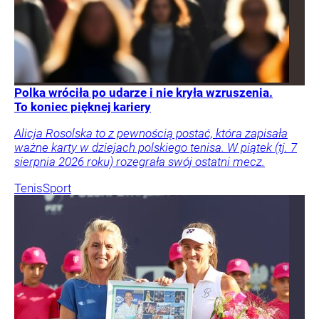
Polka wróciła po udarze i nie kryła wzruszenia.
To koniec pięknej kariery
Alicja Rosolska to z pewnością postać, która zapisała
ważne karty w dziejach polskiego tenisa. W piątek (tj. 7
sierpnia 2026 roku) rozegrała swój ostatni mecz.
Tenis
Sport