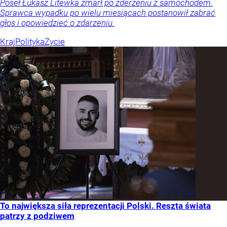
Poseł Łukasz Litewka zmarł po zderzeniu z samochodem.
Sprawca wypadku po wielu miesiącach postanowił zabrać
głos i opowiedzieć o zdarzeniu.
Kraj
Polityka
Życie
To największa siła reprezentacji Polski. Reszta świata
patrzy z podziwem