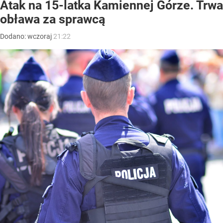
Atak na 15-latka Kamiennej Górze. Trwa
obława za sprawcą
Dodano:
wczoraj
21:22