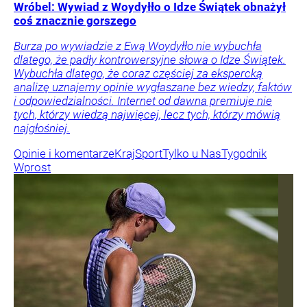
Wróbel: Wywiad z Woydyłło o Idze Świątek obnażył
coś znacznie gorszego
Burza po wywiadzie z Ewą Woydyłło nie wybuchła
dlatego, że padły kontrowersyjne słowa o Idze Świątek.
Wybuchła dlatego, że coraz częściej za ekspercką
analizę uznajemy opinie wygłaszane bez wiedzy, faktów
i odpowiedzialności. Internet od dawna premiuje nie
tych, którzy wiedzą najwięcej, lecz tych, którzy mówią
najgłośniej.
Opinie i komentarze
Kraj
Sport
Tylko u Nas
Tygodnik
Wprost