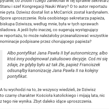
pytanie, co zrobili i czego zaniechali w tej sprawie Sekretarz
Stanu i szef Kongregacji Nauki Wiary? O to autor reportażu
nie pyta. Dziwisz dostał list a McCarrick został kardynałem.
Spore uproszczenie. Rola osobistego sekretarza papieża,
biskupa Dziwisza, według mnie, była w tych sprawach
śladowa. A jeśli było inaczej, co sugerują występujący
w reportażu, to może należałoby przeanalizować wszystkie
nominacje podpisane przez chorującego papieża?
Albo pontyfikat Jana Pawła II był autonomiczny, albo
ktoś inny podejmował zakulisowo decyzje. Coś mi się
zdaje, że gdyby było aż tak źle, papież Franciszek
odsunąłby kanonizację Jana Pawła II na kolejny
pontyfikat.
A tu wychodzi na to, że wszyscy wiedzieli, że Dziwisz
to czarny charakter Kościoła katolickiego i mijają lata, nic
z tego nie wynika. Zbyt daleko idące uproszczenia.