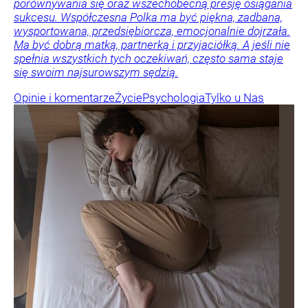
porównywania się oraz wszechobecną presję osiągania
sukcesu. Współczesna Polka ma być piękna, zadbana,
wysportowana, przedsiębiorcza, emocjonalnie dojrzała.
Ma być dobrą matką, partnerką i przyjaciółką. A jeśli nie
spełnia wszystkich tych oczekiwań, często sama staje
się swoim najsurowszym sędzią.
Opinie i komentarze
Życie
Psychologia
Tylko u Nas