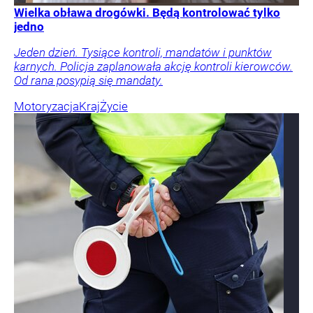
Wielka obława drogówki. Będą kontrolować tylko
jedno
Jeden dzień. Tysiące kontroli, mandatów i punktów
karnych. Policja zaplanowała akcję kontroli kierowców.
Od rana posypią się mandaty.
Motoryzacja
Kraj
Życie