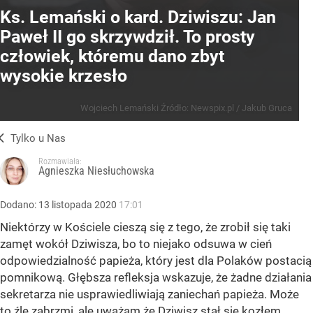
Ks. Lemański o kard. Dziwiszu: Jan
Paweł II go skrzywdził. To prosty
człowiek, któremu dano zbyt
wysokie krzesło
Wojciech Lemański
Źródło:
Newspix.pl
/
Jakub Gruca
Tylko u Nas
Rozmawiała:
Agnieszka Niesłuchowska
Dodano:
13
listopada
2020
17:01
Niektórzy w Kościele cieszą się z tego, że zrobił się taki
zamęt wokół Dziwisza, bo to niejako odsuwa w cień
odpowiedzialność papieża, który jest dla Polaków postacią
pomnikową. Głębsza refleksja wskazuje, że żadne działania
sekretarza nie usprawiedliwiają zaniechań papieża. Może
to źle zabrzmi, ale uważam że Dziwisz stał się kozłem