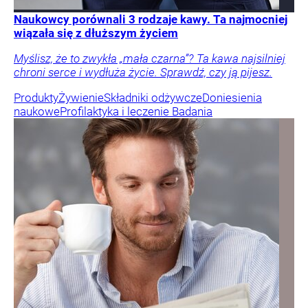
Naukowcy porównali 3 rodzaje kawy. Ta najmocniej
wiązała się z dłuższym życiem
Myślisz, że to zwykła „mała czarna”? Ta kawa najsilniej
chroni serce i wydłuża życie. Sprawdź, czy ją pijesz.
Produkty
Żywienie
Składniki odżywcze
Doniesienia
naukowe
Profilaktyka i leczenie
Badania