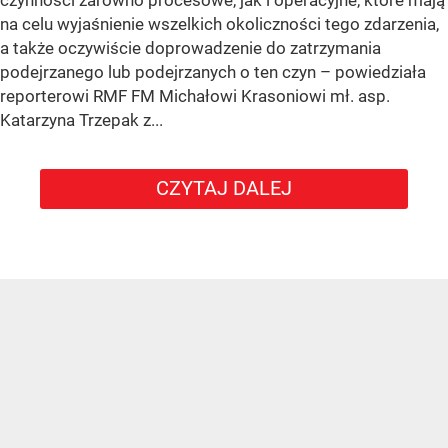
czynności zarówno procesowe, jak i operacyjne, które mają
na celu wyjaśnienie wszelkich okoliczności tego zdarzenia,
a także oczywiście doprowadzenie do zatrzymania
podejrzanego lub podejrzanych o ten czyn – powiedziała
reporterowi RMF FM Michałowi Krasoniowi mł. asp.
Katarzyna Trzepak z...
CZYTAJ DALEJ