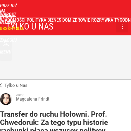
PRZEJDŹ
NA
WPROST
STRONĘ
WIADOMOŚCI
POLITYKA
BIZNES
DOM
ZDROWIE
ROZRYWKA
TYGODN
GŁÓWNĄ
TYLKO U NAS
UBSKRYBUJ
ZALOGUJ
MENU
Tylko u Nas
Autor:
Magdalena Frindt
Transfer do ruchu Hołowni. Prof.
Chwedoruk: Za tego typu historie
rachunki płacą wszyscy politycy