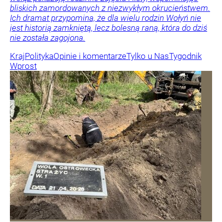
bliskich zamordowanych z niezwykłym okrucieństwem.
Ich dramat przypomina, że dla wielu rodzin Wołyń nie
jest historią zamkniętą, lecz bolesną raną, która do dziś
nie została zagojona.
Kraj
Polityka
Opinie i komentarze
Tylko u Nas
Tygodnik
Wprost