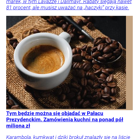
marek, w tym Lavazzę i Dallmayr. Rabaty sięgają nawet
81 procent, ale musisz uważać na „haczyki” przy kasie.
Tym będzie można się objadać w Pałacu
Prezydenckim. Zamówienia kuchni na ponad pół
miliona zł
Karambola, kumkwat i dziki brokuł znalazły się na liście