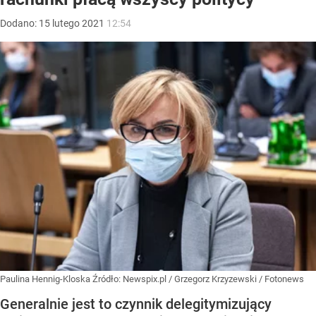
Dodano:
15
lutego
2021
12:54
Paulina Hennig-Kloska
Źródło:
Newspix.pl
/
Grzegorz Krzyzewski / Fotonews
Generalnie jest to czynnik delegitymizujący