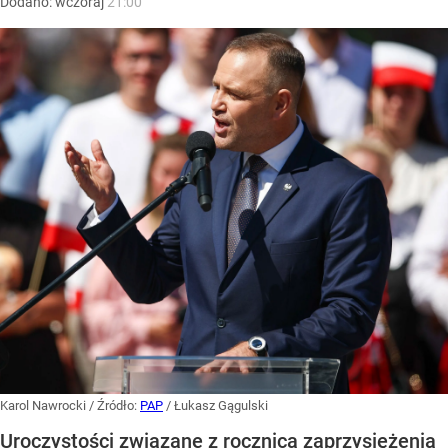
Dodano:
wczoraj
21:00
Karol Nawrocki
/ Źródło:
PAP
/
Łukasz Gągulski
Uroczystości związane z rocznicą zaprzysiężenia