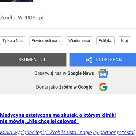
Źródło:
WPROST.pl
Tylko u Nas
Powiedzieli nam
Wiadomości
Polityka
Kraj
SKOMENTUJ
UDOSTĘPNIJ
Obserwuj nas
w
Google News
Dodaj jako
źródło w Google
Medycyna estetyczna ma skutek, o którym kliniki
nie mówią. „Nie chcę jej całować”
Miała wyglądać lepiej. Zrobiła usta i nagle jej partner przestał