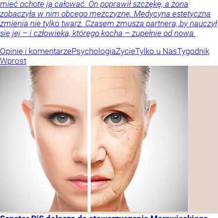
mieć ochotę ją całować. On poprawił szczękę, a żona
zobaczyła w nim obcego mężczyznę. Medycyna estetyczna
zmienia nie tylko twarz. Czasem zmusza partnera, by nauczył
się jej – i człowieka, którego kocha – zupełnie od nowa.
Opinie i komentarze
Psychologia
Życie
Tylko u Nas
Tygodnik
Wprost