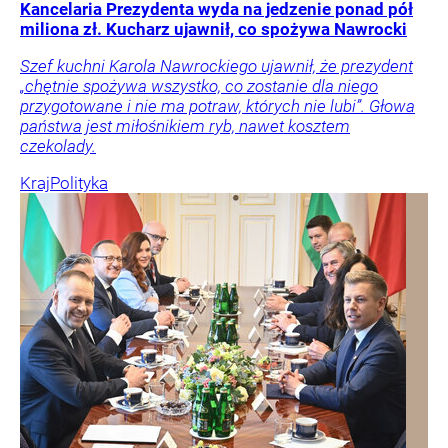
Kancelaria Prezydenta wyda na jedzenie ponad pół
miliona zł. Kucharz ujawnił, co spożywa Nawrocki
Szef kuchni Karola Nawrockiego ujawnił, że prezydent
„chętnie spożywa wszystko, co zostanie dla niego
przygotowane i nie ma potraw, których nie lubi”. Głowa
państwa jest miłośnikiem ryb, nawet kosztem
czekolady.
Kraj
Polityka