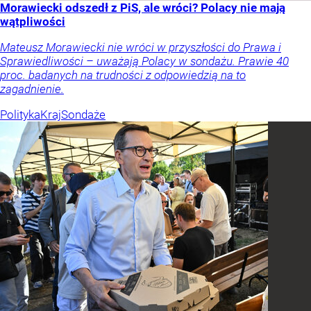
Morawiecki odszedł z PiS, ale wróci? Polacy nie mają
wątpliwości
Mateusz Morawiecki nie wróci w przyszłości do Prawa i
Sprawiedliwości – uważają Polacy w sondażu. Prawie 40
proc. badanych na trudności z odpowiedzią na to
zagadnienie.
Polityka
Kraj
Sondaże