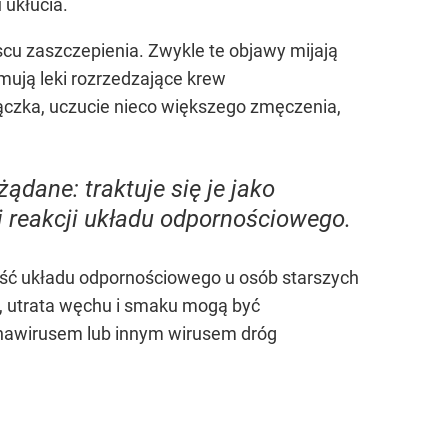
 ukłucia.
scu zaszczepienia. Zwykle te objawy mijają
mują leki rozrzedzające krew
ączka, uczucie nieco większego zmęczenia,
ądane: traktuje się je jako
j reakcji układu odpornościowego.
ość układu odpornościowego u osób starszych
e, utrata węchu i smaku mogą być
nawirusem lub innym wirusem dróg