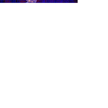
est jednak czymś znacznie poważniejszym.
ł ostrzegawczy.