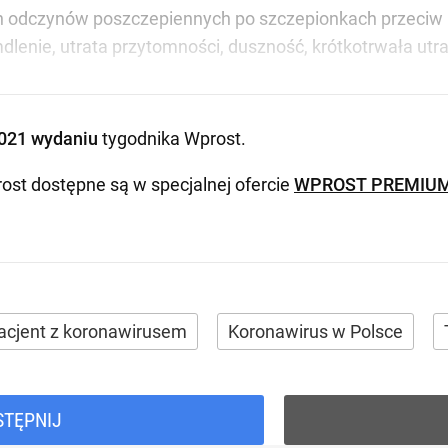
odczynów poszczepiennych po szczepionkach przeciw CO
mdlenie, utrata przytomności, duszność, krótkotrwała ut
021 wydaniu
tygodnika Wprost
.
ost dostępne są w specjalnej ofercie
WPROST PREMIU
acjent z koronawirusem
Koronawirus w Polsce
STĘPNIJ