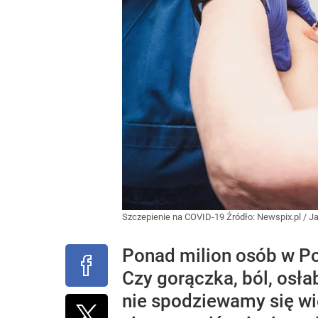
Szczepienie na COVID-19
Źródło:
Newspix.pl
/
J
Ponad milion osób w Po
Czy gorączka, ból, osła
nie spodziewamy się wi