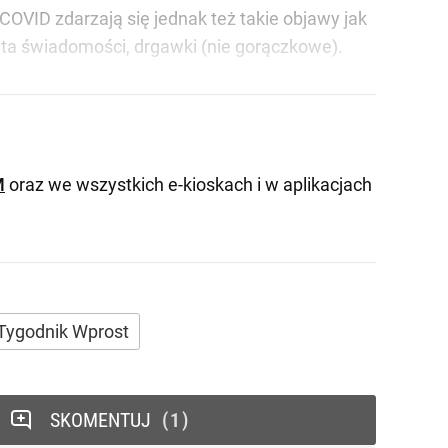
VID zdarzają się jednak też takie objawy jak
rata świadomości, drgawki (nie gorączkowe).
M
oraz we wszystkich e-kioskach i w aplikacjach
Tygodnik Wprost
SKOMENTUJ
1