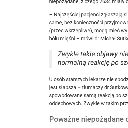
niepożądane, z czego 2634 miały c
– Najczęściej pacjenci zgłaszają 
same, bez konieczności przyjmowan
(przeciwkrzepliwe), mogą mieć wy
bólu mięśni – mówi dr Michał Sutk
Zwykle takie objawy nie
normalną reakcję po sz
U osób starszych lekarze nie spo
jest słabsza – tłumaczy dr Sutkow
spowodowane samą reakcją po szc
oddechowych. Zwykle w takim przy
Poważne niepożądane 