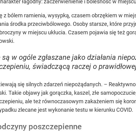
harakter łagodny: zaczerwienienie i bolesność w miejscu
się z bólem ramienia, wysypką, czasem obrzękiem w miej
ia środka przeciwbólowego. Osoby starsze, które przyj
broczyny w miejscu ukłucia. Czasem pojawia się też gor
owski.
 są w ogóle zgłaszane jako działania niepoż
czepieniu, świadczącą raczej o prawidłowe
dziewają się silnych zdarzeń niepożądanych. – Reaktywn
ski. Takie objawy jak gorączka, kaszel, złe samopoczuci
zepieniu, ale też równoczasowym zakażeniem się koro
padku zlecane jest wykonanie testu w kierunku COVID.
odczyny poszczepienne