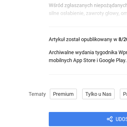
Wśród zgłaszanych niepożądanych 
silne osłabienie, zawroty głowy, o
Artykuł został opublikowany w
8/2
Archiwalne wydania tygodnika Wpr
mobilnych
App Store
i
Google Play
.
Premium
Tylko u Nas
P
UDO