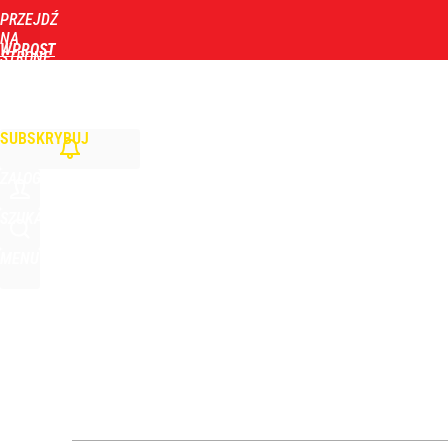
PRZEJDŹ
Udostępnij
1
Skomentuj
NA
WPROST
STRONĘ
GŁÓWNĄ
WIADOMOŚCI
POLITYKA
BIZNES
DOM
ZDROWIE
ROZRYWKA
TYGOD
Orlen stracił przez nich 1,5 mld zł? Menedżerom z 
SUBSKRYBUJ
4
ZALOGUJ
Nagły zwrot ws. Ukrainy. Sytuacja zrobiła się dra
SZUKAJ
MENU
dodaj
Zełenski mógłby stracić władzę? Najnowszy sonda
1