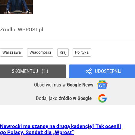
Źródło:
WPROST.pl
Warszawa
Wiadomości
Kraj
Polityka
SKOMENTUJ
UDOSTĘPNIJ
1
Obserwuj nas
w
Google News
Dodaj jako
źródło w Google
Nawrocki ma szansę na drugą kadencję? Tak ocenili
go Polacy. Sondaż dla „Wprost”