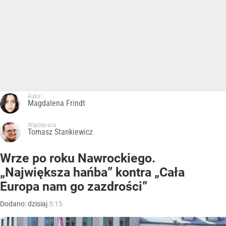
Autor:
Magdalena Frindt
Współpraca:
Tomasz Stankiewicz
Wrze po roku Nawrockiego.
„Największa hańba” kontra „Cała
Europa nam go zazdrości”
Dodano:
dzisiaj
5:15