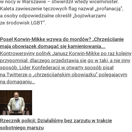
w nocy w Warszawie
– stwierdził wtedy wiceminister.
Kaleta zawieszenie tęczowych flag nazwał „profanacją”,
a osoby odpowiedzialne określił „bojówkarzami
ze środowisk LGBT”.
Poseł Korwin-Mikke wzywa do mordów? „Chrześcijanie
mają obowiązek domagać się kamieniowania...
Kontrowersyjny polityk Janusz Korwin-Mikke po raz kolejny
przypomniał, dlaczego przedstawia się go w taki, a nie inny
sposób. Lider Konfederacji w otwarty sposób pisał
na Twitterze o „chrześcijańskim obowiązku” polegającym
na domaganiu...
Rzecznik policji: Działaliśmy bez zarzutu w trakcie
sobotniego marszu