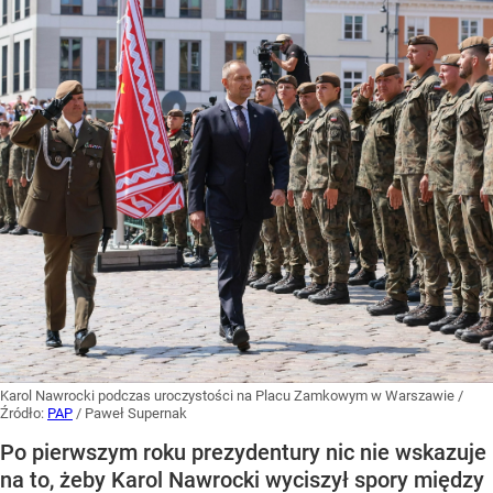
Karol Nawrocki podczas uroczystości na Placu Zamkowym w Warszawie
/
Źródło:
PAP
/
Paweł Supernak
Po pierwszym roku prezydentury nic nie wskazuje
na to, żeby Karol Nawrocki wyciszył spory między