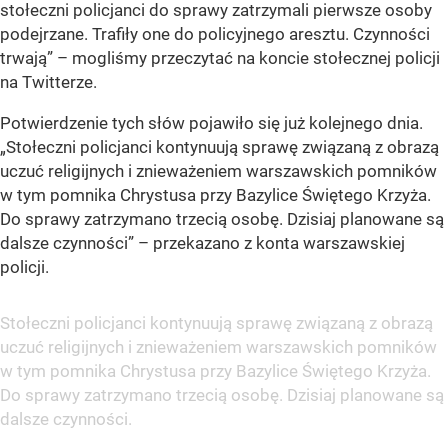
stołeczni policjanci do sprawy zatrzymali pierwsze osoby
podejrzane. Trafiły one do policyjnego aresztu. Czynności
trwają” – mogliśmy przeczytać na koncie stołecznej policji
na Twitterze.
Potwierdzenie tych słów pojawiło się już kolejnego dnia.
„Stołeczni policjanci kontynuują sprawę związaną z obrazą
uczuć religijnych i znieważeniem warszawskich pomników
w tym pomnika Chrystusa przy Bazylice Świętego Krzyża.
Do sprawy zatrzymano trzecią osobę. Dzisiaj planowane są
dalsze czynności” – przekazano z konta warszawskiej
policji.
Stołeczni policjanci kontynuują sprawę związaną z obrazą
uczuć religijnych i znieważeniem warszawskich pomników
w tym pomnika Chrystusa przy Bazylice Świętego Krzyża.
Do sprawy zatrzymano trzecią osobę. Dzisiaj planowane są
dalsze czynności.