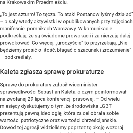
na Krakowskim Przedmieściu.
„To jest szturm! To tęcza. To atak! Postanowiłyśmy działać”
– pisały wtedy aktywistki w opublikowanych przy zdjęciach
manifeście. pomnikach Warszawy. W komunikacie
podkreślają, że są świadome prowokacji i zamierzają dalej
prowokować. Co więcej, „uroczyście” to przyrzekają. „Nie
będziemy prosić o litość, błagać o szacunek i zrozumienie”
– podkreślały.
Kaleta zgłasza sprawę prokuraturze
Sprawę do prokuratury zgłosił wiceminister
sprawiedliwości Sebastian Kaleta, o czym poinformował
na zwołanej 29 lipca konferencji prasowej. –
Od wielu
miesięcy dyskutujemy o tym, że środowiska LGBT
prezentują pewną ideologię, która za cel obrała sobie
wartości patriotyczne oraz wartości chrześcijańskie.
Dowód tej agresji widzieliśmy poprzez tę akcję wczoraj