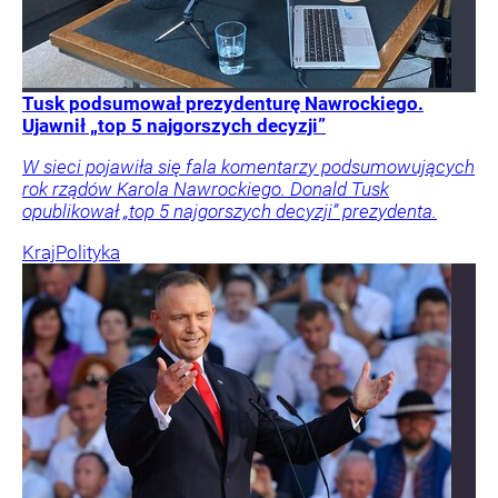
Tusk podsumował prezydenturę Nawrockiego.
Ujawnił „top 5 najgorszych decyzji”
W sieci pojawiła się fala komentarzy podsumowujących
rok rządów Karola Nawrockiego. Donald Tusk
opublikował „top 5 najgorszych decyzji” prezydenta.
Kraj
Polityka