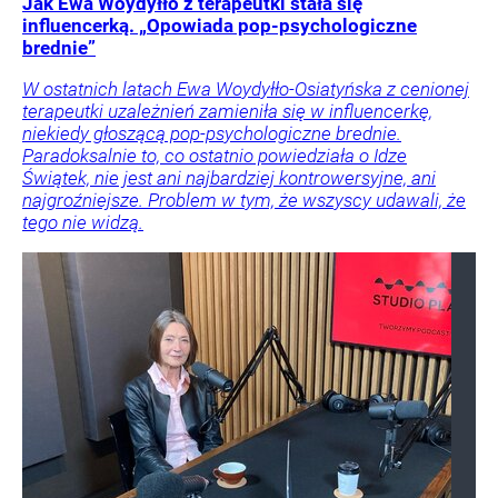
Jak Ewa Woydyłło z terapeutki stała się
influencerką. „Opowiada pop-psychologiczne
brednie”
W ostatnich latach Ewa Woydyłło-Osiatyńska z cenionej
terapeutki uzależnień zamieniła się w influencerkę,
niekiedy głoszącą pop-psychologiczne brednie.
Paradoksalnie to, co ostatnio powiedziała o Idze
Świątek, nie jest ani najbardziej kontrowersyjne, ani
najgroźniejsze. Problem w tym, że wszyscy udawali, że
tego nie widzą.