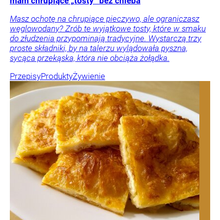
mam chrupiące „tosty” bez chleba
Masz ochotę na chrupiące pieczywo, ale ograniczasz
węglowodany? Zrób te wyjątkowe tosty, które w smaku
do złudzenia przypominają tradycyjne. Wystarczą trzy
proste składniki, by na talerzu wylądowała pyszna,
sycąca przekąska, która nie obciąża żołądka.
Przepisy
Produkty
Żywienie