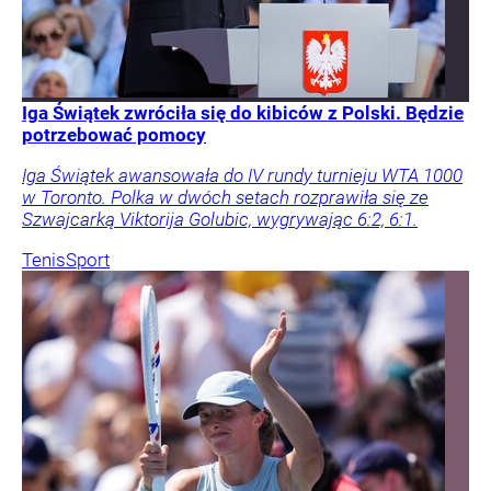
Iga Świątek zwróciła się do kibiców z Polski. Będzie
potrzebować pomocy
Iga Świątek awansowała do IV rundy turnieju WTA 1000
w Toronto. Polka w dwóch setach rozprawiła się ze
Szwajcarką Viktorija Golubic, wygrywając 6:2, 6:1.
Tenis
Sport