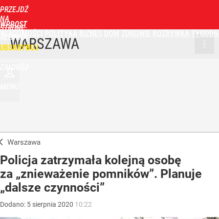
PRZEJDŹ
NA
WPROST
STRONĘ
WIADOMOŚCI
POLITYKA
BIZNES
DOM
ZDROWIE
ROZRYWKA
TYGODN
GŁÓWNĄ
WARSZAWA
UBSKRYBUJ
ZALOGUJ
MENU
Warszawa
Policja zatrzymała kolejną osobę
za „znieważenie pomników”. Planuje
„dalsze czynności”
Dodano:
5
sierpnia
2020
10:22