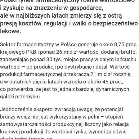
i zyskuje na znaczeniu w gospodarce,
ale w najbliższych latach zmierzy się z ostrą
presją kosztów, regulacji i walki o bezpieczeństwo
lekowe.
Sektor farmaceutyczny w Polsce generuje około 0,75 proc.
krajowego PKB i ponad 26 mld zł wartości dodanej brutto,
zapewniając ponad 80 tys. miejsc pracy w całym łańcuchu
wartości – od produkcji po dystrybucję i detal. Wartość
produkcji farmaceutycznej przekracza 21 mld zł rocznie,
a w ostatnich pięciu latach wzrosła o około 45 proc.,
co potwierdza, że jest to jedna z bardziej dynamicznych
gałęzi przemysłu.
Jednocześnie eksperci zwracają uwagę, że potencjał
branży wciąż nie jest wykorzystany w pełni – stopień
samowystarczalności produkcyjnej, liczony jako relacja
krajowej produkcji do wartości rynku, wynosi zaledwie
około jedną trzecią, co...