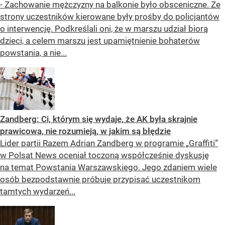
- Zachowanie mężczyzny na balkonie było obsceniczne. Ze
strony uczestników kierowane były prośby do policjantów
o interwencję. Podkreślali oni, że w marszu udział biorą
dzieci, a celem marszu jest upamiętnienie bohaterów
powstania, a nie...
Zandberg: Ci, którym się wydaje, że AK była skrajnie
prawicowa, nie rozumieją, w jakim są błędzie
Lider partii Razem Adrian Zandberg w programie „Graffiti”
w Polsat News oceniał toczoną współcześnie dyskusję
na temat Powstania Warszawskiego. Jego zdaniem wiele
osób bezpodstawnie próbuje przypisać uczestnikom
tamtych wydarzeń...