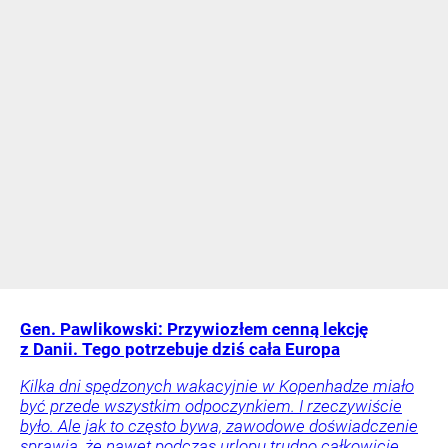
Gen. Pawlikowski: Przywiozłem cenną lekcję
z Danii. Tego potrzebuje dziś cała Europa
Kilka dni spędzonych wakacyjnie w Kopenhadze miało
być przede wszystkim odpoczynkiem. I rzeczywiście
było. Ale jak to często bywa, zawodowe doświadczenie
sprawia, że nawet podczas urlopu trudno całkowicie