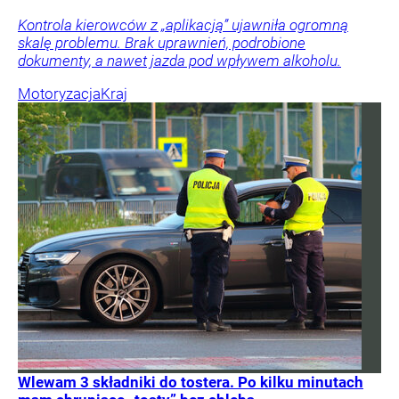
Kontrola kierowców z „aplikacją” ujawniła ogromną
skalę problemu. Brak uprawnień, podrobione
dokumenty, a nawet jazda pod wpływem alkoholu.
Motoryzacja
Kraj
Wlewam 3 składniki do tostera. Po kilku minutach