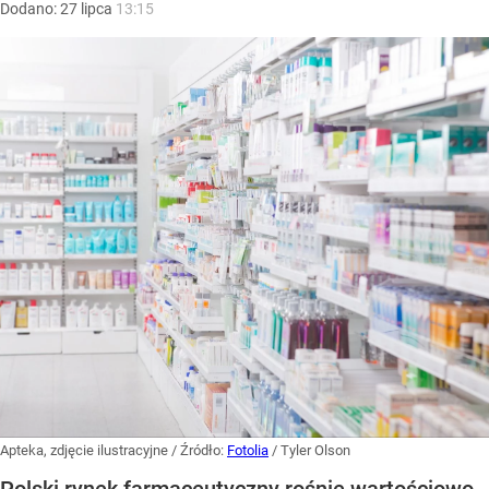
Dodano:
27
lipca
13:15
Apteka, zdjęcie ilustracyjne
/ Źródło:
Fotolia
/
Tyler Olson
Polski rynek farmaceutyczny rośnie wartościowo