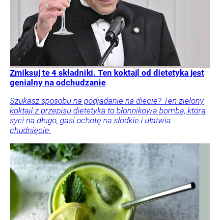
Zmiksuj te 4 składniki. Ten koktajl od dietetyka jest
genialny na odchudzanie
Szukasz sposobu na podjadanie na diecie? Ten zielony
koktajl z przepisu dietetyka to błonnikowa bomba, która
syci na długo, gasi ochotę na słodkie i ułatwia
chudnięcie.