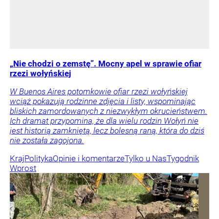
„Nie chodzi o zemstę”. Mocny apel w sprawie ofiar
rzezi wołyńskiej
W Buenos Aires potomkowie ofiar rzezi wołyńskiej
wciąż pokazują rodzinne zdjęcia i listy, wspominając
bliskich zamordowanych z niezwykłym okrucieństwem.
Ich dramat przypomina, że dla wielu rodzin Wołyń nie
jest historią zamkniętą, lecz bolesną raną, która do dziś
nie została zagojona.
Kraj
Polityka
Opinie i komentarze
Tylko u Nas
Tygodnik
Wprost