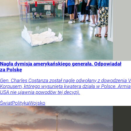
Nagła dymisja amerykańskiego generała. Odpowiadał
za Polskę
Gen. Charles Costanza został nagle odwołany z dowodzenia V
Korpusem, którego wysunięta kwatera działa w Polsce. Armia
USA nie ujawnia powodów tej decyzji.
Świat
Polityka
Wojsko