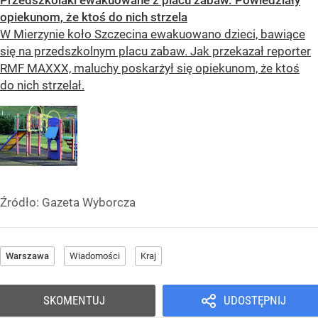
Przedszkolaki ewakuowane z placu zabaw. Powiedziały
opiekunom, że ktoś do nich strzela
W Mierzynie koło Szczecina ewakuowano dzieci, bawiące
się na przedszkolnym placu zabaw. Jak przekazał reporter
RMF MAXXX, maluchy poskarżył się opiekunom, że ktoś
do nich strzelał.
Źródło:
Gazeta Wyborcza
Warszawa
Wiadomości
Kraj
SKOMENTUJ
UDOSTĘPNIJ