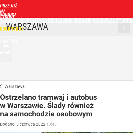
PRZEJDŹ
NA
WPROST
STRONĘ
WIADOMOŚCI
POLITYKA
BIZNES
DOM
ZDROWIE
ROZRYWKA
TYGODN
GŁÓWNĄ
WARSZAWA
UBSKRYBUJ
ZALOGUJ
MENU
Warszawa
Ostrzelano tramwaj i autobus
w Warszawie. Ślady również
na samochodzie osobowym
Dodano:
3
czerwca
2022
13:43