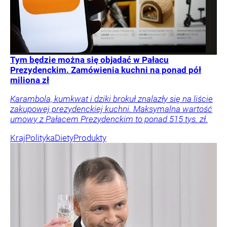
Tym będzie można się objadać w Pałacu
Prezydenckim. Zamówienia kuchni na ponad pół
miliona zł
Karambola, kumkwat i dziki brokuł znalazły się na liście
zakupowej prezydenckiej kuchni. Maksymalna wartość
umowy z Pałacem Prezydenckim to ponad 515 tys. zł.
Kraj
Polityka
Diety
Produkty