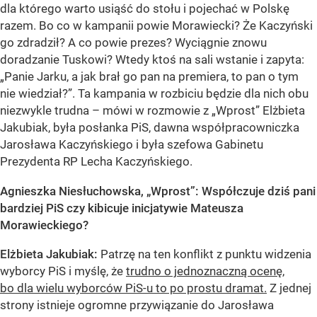
dla którego warto usiąść do stołu i pojechać w Polskę
razem. Bo co w kampanii powie Morawiecki? Że Kaczyński
go zdradził? A co powie prezes? Wyciągnie znowu
doradzanie Tuskowi? Wtedy ktoś na sali wstanie i zapyta:
„Panie Jarku, a jak brał go pan na premiera, to pan o tym
nie wiedział?”. Ta kampania w rozbiciu będzie dla nich obu
niezwykle trudna – mówi w rozmowie z „Wprost” Elżbieta
Jakubiak, była posłanka PiS, dawna współpracowniczka
Jarosława Kaczyńskiego i była szefowa Gabinetu
Prezydenta RP Lecha Kaczyńskiego.
Agnieszka Niesłuchowska, „Wprost”: Współczuje dziś pani
bardziej PiS czy kibicuje inicjatywie Mateusza
Morawieckiego?
Elżbieta Jakubiak:
Patrzę na ten konflikt z punktu widzenia
wyborcy PiS i myślę, że
trudno o jednoznaczną ocenę,
bo dla wielu wyborców PiS-u to po prostu dramat.
Z jednej
strony istnieje ogromne przywiązanie do Jarosława