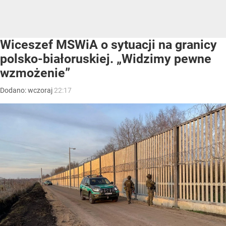
Wiceszef MSWiA o sytuacji na granicy
polsko-białoruskiej. „Widzimy pewne
wzmożenie”
Dodano:
wczoraj
22:17