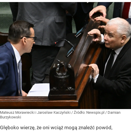
Mateusz Morawiecki i Jarosław Kaczyński
/ Źródło:
Newspix.pl
/
Damian
Burzykowski
Głęboko wierzę, że oni wciąż mogą znaleźć powód,