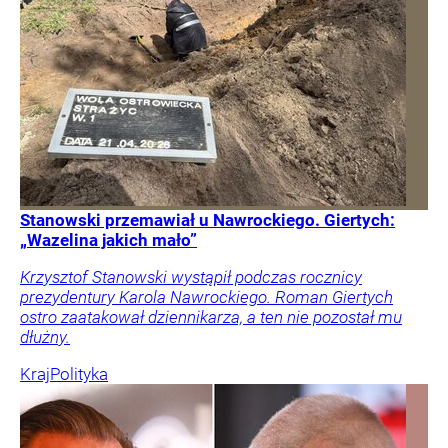
Stanowski przemawiał u Nawrockiego. Giertych:
„Wazelina jakich mało”
Krzysztof Stanowski wystąpił podczas rocznicy
prezydentury Karola Nawrockiego. Roman Giertych
ostro zaatakował dziennikarza, a ten nie pozostał mu
dłużny.
Kraj
Polityka