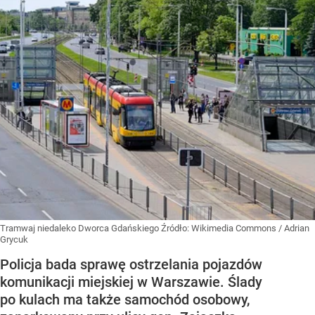
Tramwaj niedaleko Dworca Gdańskiego
Źródło:
Wikimedia Commons
/
Adrian
Grycuk
Policja bada sprawę ostrzelania pojazdów
komunikacji miejskiej w Warszawie. Ślady
po kulach ma także samochód osobowy,