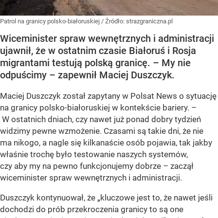
Patrol na granicy polsko-białoruskiej
/ Źródło:
strazgraniczna.pl
Wiceminister spraw wewnętrznych i administracji
ujawnił, że w ostatnim czasie Białoruś i Rosja
migrantami testują polską granicę. – My nie
odpuścimy – zapewnił Maciej Duszczyk.
Maciej Duszczyk został zapytany w Polsat News o sytuację
na granicy polsko-białoruskiej w kontekście bariery. –
W ostatnich dniach, czy nawet już ponad dobry tydzień
widzimy pewne wzmożenie. Czasami są takie dni, że nie
ma nikogo, a nagle się kilkanaście osób pojawia, tak jakby
właśnie trochę było testowanie naszych systemów,
czy aby my na pewno funkcjonujemy dobrze – zaczął
wiceminister spraw wewnętrznych i administracji.
Duszczyk kontynuował, że „kluczowe jest to, że nawet jeśli
dochodzi do prób przekroczenia granicy to są one