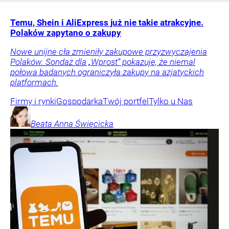
Temu, Shein i AliExpress już nie takie atrakcyjne.
Polaków zapytano o zakupy
Nowe unijne cła zmieniły zakupowe przyzwyczajenia
Polaków. Sondaż dla „Wprost” pokazuje, że niemal
połowa badanych ograniczyła zakupy na azjatyckich
platformach.
Firmy i rynki
Gospodarka
Twój portfel
Tylko u Nas
Beata Anna
Święcicka