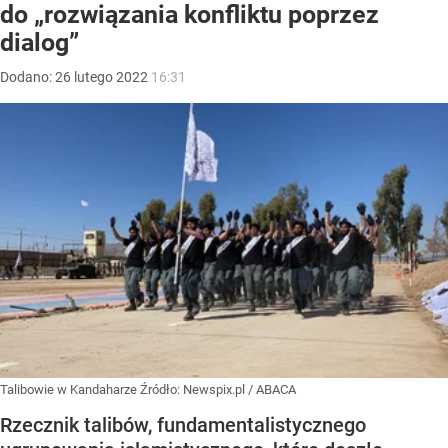
do „rozwiązania konfliktu poprzez
dialog”
Dodano:
26
lutego
2022
16:31
Talibowie w Kandaharze
Źródło:
Newspix.pl
/
ABACA
Rzecznik talibów, fundamentalistycznego