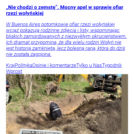
„Nie chodzi o zemstę”. Mocny apel w sprawie ofiar
rzezi wołyńskiej
W Buenos Aires potomkowie ofiar rzezi wołyńskiej
wciąż pokazują rodzinne zdjęcia i listy, wspominając
bliskich zamordowanych z niezwykłym okrucieństwem.
Ich dramat przypomina, że dla wielu rodzin Wołyń nie
jest historią zamkniętą, lecz bolesną raną, która do dziś
nie została zagojona.
Kraj
Polityka
Opinie i komentarze
Tylko u Nas
Tygodnik
Wprost