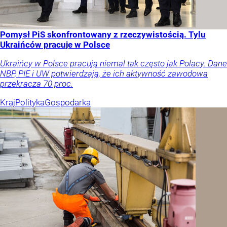
Pomysł PiS skonfrontowany z rzeczywistością. Tylu
Ukraińców pracuje w Polsce
Ukraińcy w Polsce pracują niemal tak często jak Polacy. Dane
NBP, PIE i UW potwierdzają, że ich aktywność zawodowa
przekracza 70 proc.
Kraj
Polityka
Gospodarka