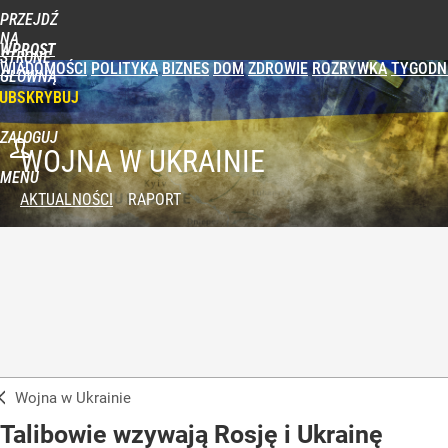
PRZEJDŹ
NA
WPROST
STRONĘ
WIADOMOŚCI
POLITYKA
BIZNES
DOM
ZDROWIE
ROZRYWKA
TYGODN
GŁÓWNĄ
UBSKRYBUJ
ZALOGUJ
WOJNA W UKRAINIE
MENU
AKTUALNOŚCI
RAPORT
Wojna w Ukrainie
Talibowie wzywają Rosję i Ukrainę