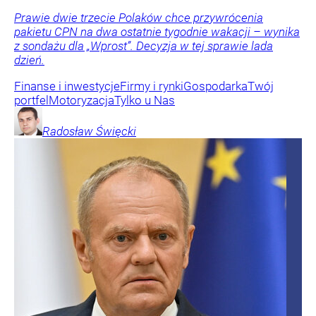
Prawie dwie trzecie Polaków chce przywrócenia
pakietu CPN na dwa ostatnie tygodnie wakacji – wynika
z sondażu dla „Wprost”. Decyzja w tej sprawie lada
dzień.
Finanse i inwestycje
Firmy i rynki
Gospodarka
Twój
portfel
Motoryzacja
Tylko u Nas
Radosław
Święcki