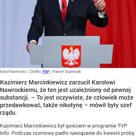
Karol Nawrocki
/ Źródło:
PAP
/
Paweł Supernak
Kazimierz Marcinkiewicz zarzucił Karolowi
Nawrockiemu, że ten jest uzależniony od pewnej
substancji. – To jest oczywiste, że człowiek może
przedawkować, także nikotynę – mówił były szef
rządu.
Kazimierz Marcinkiewicz był gościem w programie TVP
Info. Podczas rozmowy padło nawiązanie do kwestii próby