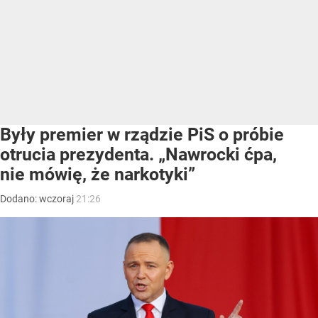
Były premier w rządzie PiS o próbie
otrucia prezydenta. „Nawrocki ćpa,
nie mówię, że narkotyki”
Dodano:
wczoraj
21:26