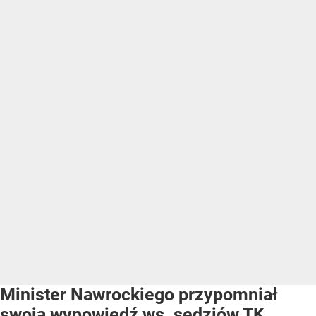
Minister Nawrockiego przypomniał
swoją wypowiedź ws. sędziów TK.