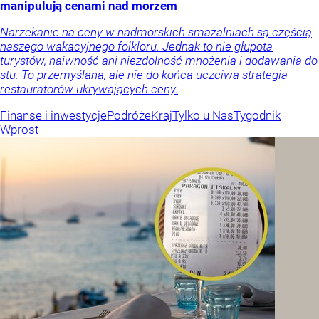
manipulują cenami nad morzem
Narzekanie na ceny w nadmorskich smażalniach są częścią
naszego wakacyjnego folkloru. Jednak to nie głupota
turystów, naiwność ani niezdolność mnożenia i dodawania do
stu. To przemyślana, ale nie do końca uczciwa strategia
restauratorów ukrywających ceny.
Finanse i inwestycje
Podróże
Kraj
Tylko u Nas
Tygodnik
Wprost