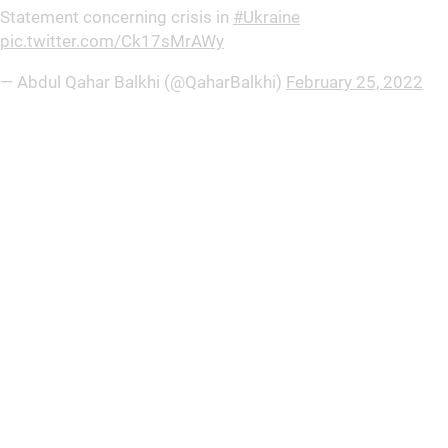
Statement concerning crisis in
#Ukraine
pic.twitter.com/Ck17sMrAWy
— Abdul Qahar Balkhi (@QaharBalkhi)
February 25, 2022