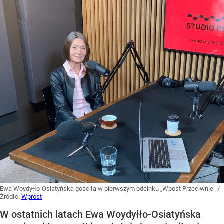
Ewa Woydyłło-Osiatyńska gościła w pierwszym odcinku „Wpost Przeciwnie”
/
Źródło:
Wprost
W ostatnich latach Ewa Woydyłło-Osiatyńska