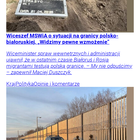
Wiceszef MSWiA o sytuacji na granicy polsko-
białoruskiej. „Widzimy pewne wzmożenie”
Wiceminister spraw wewnętrznych i administracji
ujawnił, że w ostatnim czasie Białoruś i Rosja
migrantami testują polską granicę. – My nie odpuścimy
– zapewnił Maciej Duszczyk.
Kraj
Polityka
Opinie i komentarze