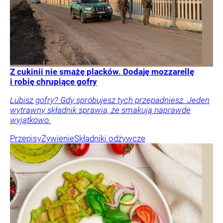
Z cukinii nie smażę placków. Dodaję mozzarellę
i robię chrupiące gofry
Lubisz gofry? Gdy spróbujesz tych przepadniesz. Jeden
wytrawny składnik sprawia, że smakują naprawdę
wyjątkowo.
Przepisy
Żywienie
Składniki odżywcze