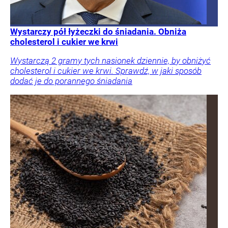
Wystarczy pół łyżeczki do śniadania. Obniża
cholesterol i cukier we krwi
Wystarczą 2 gramy tych nasionek dziennie, by obniżyć
cholesterol i cukier we krwi. Sprawdź, w jaki sposób
dodać je do porannego śniadania