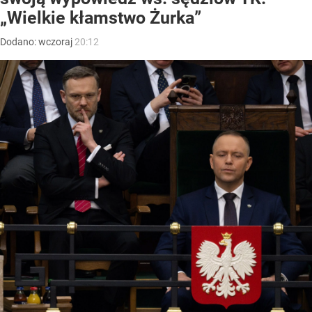
„Wielkie kłamstwo Żurka”
Dodano:
wczoraj
20:12