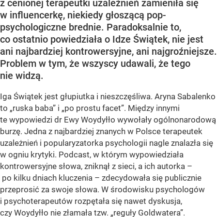
z cenionej terapeutki uzależnień zamieniła się
w influencerkę, niekiedy głoszącą pop-
psychologiczne brednie. Paradoksalnie to,
co ostatnio powiedziała o Idze Świątek, nie jest
ani najbardziej kontrowersyjne, ani najgroźniejsze.
Problem w tym, że wszyscy udawali, że tego
nie widzą.
Iga Świątek jest głupiutka i nieszczęśliwa. Aryna Sabalenko
to „ruska baba” i „po prostu facet”. Między innymi
te wypowiedzi dr Ewy Woydyłło wywołały ogólnonarodową
burzę. Jedna z najbardziej znanych w Polsce terapeutek
uzależnień i popularyzatorka psychologii nagle znalazła się
w ogniu krytyki. Podcast, w którym wypowiedziała
kontrowersyjne słowa, zniknął z sieci, a ich autorka –
po kilku dniach kluczenia – zdecydowała się publicznie
przeprosić za swoje słowa. W środowisku psychologów
i psychoterapeutów rozpętała się nawet dyskusja,
czy Woydyłło nie złamała tzw. „reguły Goldwatera”.