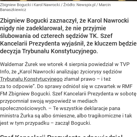
Zbigniew Bogucki i Karol Nawrocki
/ Źródło:
Newspix.pl
/
Marcin
Banaszkiewicz
Zbigniew Bogucki zaznaczył, że Karol Nawrocki
nigdy nie zadeklarował, że nie przyjmie
ślubowania od czterech sędziów TK. Szef
Kancelarii Prezydenta wyjaśnił, że kluczem będzie
decyzja Trybunału Konstytucyjnego.
Waldemar Żurek we wtorek 4 sierpnia powiedział w TVP
Info, że „Karol Nawrocki analizując życiorysy sędziów
Trybunału Konstytucyjnego
złamał prawo – i też
za to odpowie”. Do sprawy odniósł się w czwartek w RMF
FM Zbigniew Bogucki. Szef Kancelarii Prezydenta w sobotę
przypomniał swoją wypowiedź w mediach
społecznościowych. – Te wszystkie deklaracje pana
ministra Żurka są albo śmieszne, albo tragikomiczne i tak
jest w tym przypadku – zaczął Bogucki.