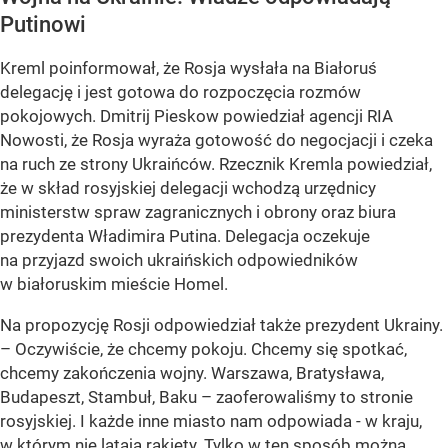
Putinowi
Kreml poinformował, że Rosja wysłała na Białoruś
delegację i jest gotowa do rozpoczęcia rozmów
pokojowych. Dmitrij Pieskow powiedział agencji RIA
Nowosti, że Rosja wyraża gotowość do negocjacji i czeka
na ruch ze strony Ukraińców. Rzecznik Kremla powiedział,
że w skład rosyjskiej delegacji wchodzą urzędnicy
ministerstw spraw zagranicznych i obrony oraz biura
prezydenta Władimira Putina. Delegacja oczekuje
na przyjazd swoich ukraińskich odpowiedników
w białoruskim mieście Homel.
Na propozycję Rosji odpowiedział także prezydent Ukrainy.
– Oczywiście, że chcemy pokoju. Chcemy się spotkać,
chcemy zakończenia wojny. Warszawa, Bratysława,
Budapeszt, Stambuł, Baku – zaoferowaliśmy to stronie
rosyjskiej. I każde inne miasto nam odpowiada - w kraju,
w którym nie latają rakiety. Tylko w ten sposób można