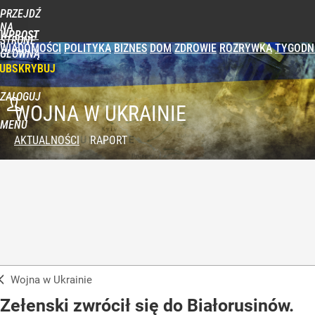
PRZEJDŹ
NA
WPROST
STRONĘ
WIADOMOŚCI
POLITYKA
BIZNES
DOM
ZDROWIE
ROZRYWKA
TYGODN
GŁÓWNĄ
UBSKRYBUJ
ZALOGUJ
WOJNA W UKRAINIE
MENU
AKTUALNOŚCI
RAPORT
Wojna w Ukrainie
Zełenski zwrócił się do Białorusinów.