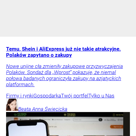
Temu, Shein i AliExpress już nie takie atrakcyjne.
Polaków zapytano o zakupy
Nowe unijne cła zmieniły zakupowe przyzwyczajenia
Polaków. Sondaż dla „Wprost” pokazuje, że niemal
połowa badanych ograniczyła zakupy na azjatyckich
platformach.
Firmy i rynki
Gospodarka
Twój portfel
Tylko u Nas
Beata Anna
Święcicka