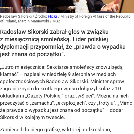
Radosław Sikorski
/ Źródło:
Flickr
/
Ministry of Foreign Affairs of the Republic
of Poland, Marcin Maniewski / MSZ
Radosław Sikorski zabrał głos w związku
z miesięcznicą smoleńską. Lider polskiej
dyplomacji przypomniał, że „prawda o wypadku
jest znana od początku”.
„Jutro miesięcznica; Sekciarze smoleńscy znowu będą
kłamać” – napisał w niedzielę 9 sierpnia w mediach
społecznościowych Radosław Sikorski. Minister spraw
zagranicznych do krótkiego wpisu dołączył kolaż z 10
okładkami „Gazety Polskiej” oraz „wSieci”. Można na nich
przeczytać o „zamachu”, „eksplozjach”, czy „trotylu”. „Mimo,
że prawda o wypadku jest znana od początku” – dodał
Sikorski w kolejnym tweecie.
Zamieścił do niego grafikę, w której podkreślono,