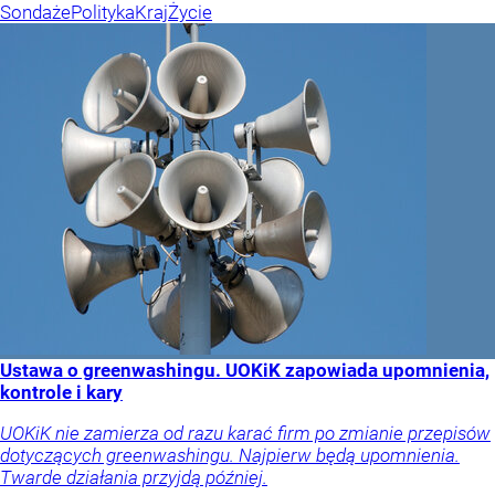
Sondaże
Polityka
Kraj
Życie
Ustawa o greenwashingu. UOKiK zapowiada upomnienia,
kontrole i kary
UOKiK nie zamierza od razu karać firm po zmianie przepisów
dotyczących greenwashingu. Najpierw będą upomnienia.
Twarde działania przyjdą później.