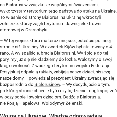
na Białorusi w związku ze wspólnymi ćwiczeniami,
wykorzystały terytorium tego państwa do ataku na Ukrainę.
To właśnie od strony Białorusi na Ukrainę wkroczyli
żołnierze, którzy zajęli terytorium dawnej elektrowni
atomowej w Czarnobylu.
– W tej wojnie, która ma teraz miejsce, jesteście po innej
stronie niż Ukraińcy. W czwartek Kijów był atakowany o 4
rano. A wy spaliście, bracia Białorusini. Wy śpicie do tej
pory, my już się nie kładziemy do łóżka. Walczymy o swój
kraj, o wolność. Z waszego terytorium wojska Federacji
Rosyjskiej odpalają rakiety, zabijają nasze dzieci, niszczą
nasze domy – powiedział prezydent Ukrainy zwracając się
bezpośrednio do
Białorusinów
. – Wy decydujecie o tym,
po której stronie chcecie być i czy będziecie mogli spojrzeć
w oczy sobie i swoim dzieciom. Bądźcie Białorusią,
nie Rosją – apelował Wołodymyr Zełenski.
Wojna na Ukrainie. Władze odpowiadają