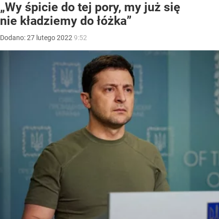
„Wy śpicie do tej pory, my już się
nie kładziemy do łóżka”
Dodano:
27
lutego
2022
9:52