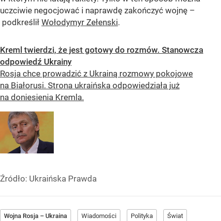
uczciwie negocjować i naprawdę zakończyć wojnę –
podkreślił
Wołodymyr Zełenski
.
Kreml twierdzi, że jest gotowy do rozmów. Stanowcza
odpowiedź Ukrainy
Rosja chce prowadzić z Ukrainą rozmowy pokojowe
na Białorusi. Strona ukraińska odpowiedziała już
na doniesienia Kremla.
Źródło:
Ukraińska Prawda
Wojna Rosja – Ukraina
Wiadomości
Polityka
Świat