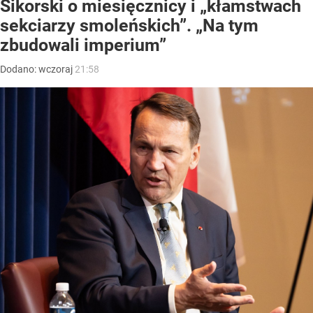
Sikorski o miesięcznicy i „kłamstwach
sekciarzy smoleńskich”. „Na tym
zbudowali imperium”
Dodano:
wczoraj
21:58