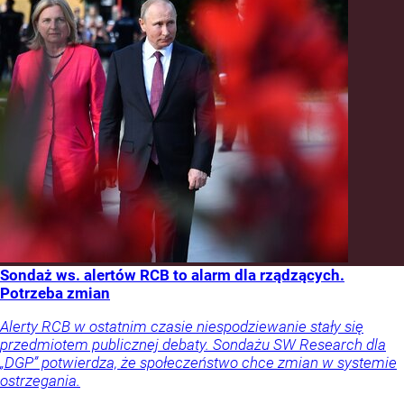
Sondaż ws. alertów RCB to alarm dla rządzących.
Potrzeba zmian
Alerty RCB w ostatnim czasie niespodziewanie stały się
przedmiotem publicznej debaty. Sondażu SW Research dla
„DGP” potwierdza, że społeczeństwo chce zmian w systemie
ostrzegania.