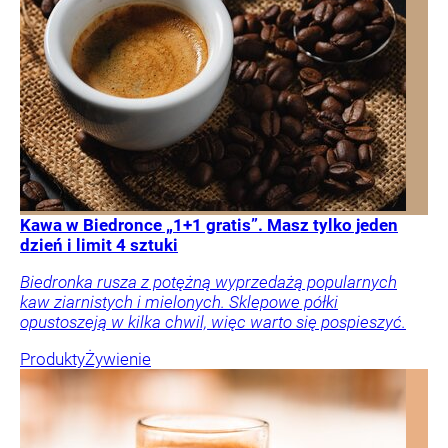
Kawa w Biedronce „1+1 gratis”. Masz tylko jeden
dzień i limit 4 sztuki
Biedronka rusza z potężną wyprzedażą popularnych
kaw ziarnistych i mielonych. Sklepowe półki
opustoszeją w kilka chwil, więc warto się pospieszyć.
Produkty
Żywienie