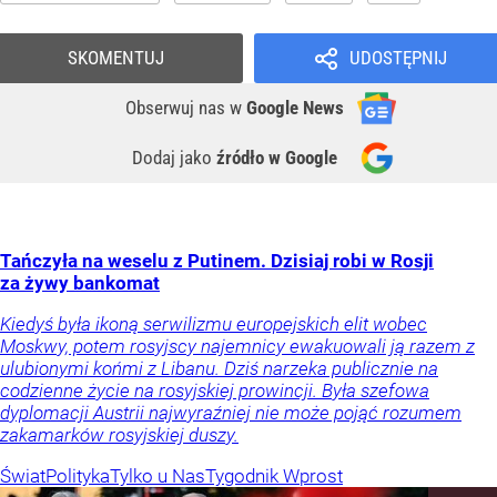
SKOMENTUJ
UDOSTĘPNIJ
Obserwuj nas
w
Google News
Dodaj jako
źródło w Google
Tańczyła na weselu z Putinem. Dzisiaj robi w Rosji
za żywy bankomat
Kiedyś była ikoną serwilizmu europejskich elit wobec
Moskwy, potem rosyjscy najemnicy ewakuowali ją razem z
ulubionymi końmi z Libanu. Dziś narzeka publicznie na
codzienne życie na rosyjskiej prowincji. Była szefowa
dyplomacji Austrii najwyraźniej nie może pojąć rozumem
zakamarków rosyjskiej duszy.
Świat
Polityka
Tylko u Nas
Tygodnik Wprost