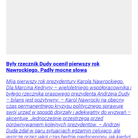
Były rzecznik Dudy ocenił pierwszy rok
Nawrockiego. Padły mocne słowa
Mija pierwszy rok prezydentury Karola Nawrockiego.
Dla Marcina Kędryny – wieloletniego współpracownika i
byłego rzecznika prasowego prezydenta Andrzeja Dudy
– bilans jest pozytywny: – Karol Nawrocki na obecny
czas permanentnego kryzysu politycznego sprawuje
swój urząd w sposób dojrzały i adekwatny do wyzwań –
akcentuje. Jednocześnie przestrzega przed
porównywaniem kolejnych prezydentów. – Andrzej
Duda zdał w paru sytuacjach egzamin celująco, ale
jeszcze przez jakiś czas będzie niedoceniony, jak kiedyś