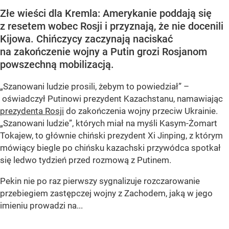
Złe wieści dla Kremla: Amerykanie poddają się
z resetem wobec Rosji i przyznają, że nie docenili
Kijowa. Chińczycy zaczynają naciskać
na zakończenie wojny a Putin grozi Rosjanom
powszechną mobilizacją.
„Szanowani ludzie prosili, żebym to powiedział” –
oświadczył Putinowi prezydent Kazachstanu, namawiając
prezydenta Rosji
do zakończenia wojny przeciw Ukrainie.
„Szanowani ludzie”, których miał na myśli Kasym-Żomart
Tokajew, to głównie chiński prezydent Xi Jinping, z którym
mówiący biegle po chińsku kazachski przywódca spotkał
się ledwo tydzień przed rozmową z Putinem.
Pekin nie po raz pierwszy sygnalizuje rozczarowanie
przebiegiem zastępczej wojny z Zachodem, jaką w jego
imieniu prowadzi na...