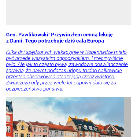
Gen. Pawlikowski: Przywiozłem cenną lekcję
z Danii. Tego potrzebuje dziś cała Europa
Kilka dni spędzonych wakacyjnie w Kopenhadze miało
być przede wszystkim odpoczynkiem. I rzeczywiście
było. Ale jak to często bywa, zawodowe doświadczenie
sprawia, że nawet podczas urlopu trudno całkowicie
przestać obserwować otaczającą rzeczywistość.
Zwłaszcza gdy przez wiele lat odpowiadało się za
bezpieczeństwo państwa.