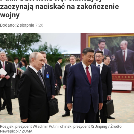
zaczynają naciskać na zakończenie
wojny
Dodano:
2
sierpnia
7:26
Rosyjski prezydent Władimir Putin i chiński prezydent Xi Jinping
/ Źródło:
Newspix.pl
/
ZUMA