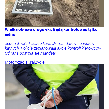
Wielka obława drogówki. Będą kontrolować tylko
jedno
Jeden dzień. Tysiące kontroli, mandatów i punktów
karnych. Policja zaplanowała akcję kontroli kierowców.
Od rana posypią się mandaty.
Motoryzacja
Kraj
Życie