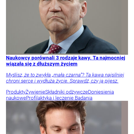
Naukowcy porównali 3 rodzaje kawy. Ta najmocniej
wiązała się z dłuższym życiem
Myślisz, że to zwykła „mała czarna”? Ta kawa najsilniej
chroni serce i wydłuża życie. Sprawdź, czy ją pijesz.
Produkty
Żywienie
Składniki odżywcze
Doniesienia
naukowe
Profilaktyka i leczenie
Badania