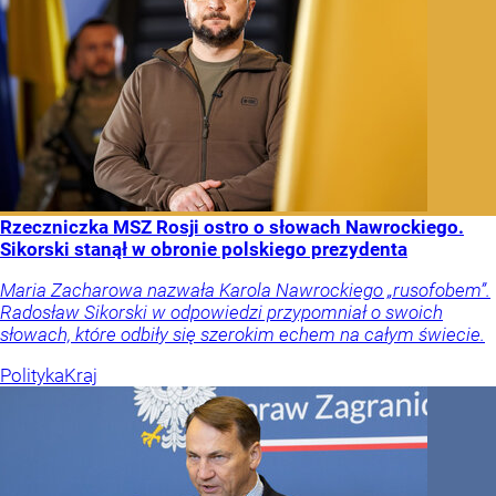
Rzeczniczka MSZ Rosji ostro o słowach Nawrockiego.
Sikorski stanął w obronie polskiego prezydenta
Maria Zacharowa nazwała Karola Nawrockiego „rusofobem”.
Radosław Sikorski w odpowiedzi przypomniał o swoich
słowach, które odbiły się szerokim echem na całym świecie.
Polityka
Kraj