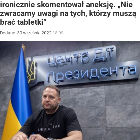
ironicznie skomentował aneksję. „Nie
zwracamy uwagi na tych, którzy muszą
brać tabletki”
Dodano:
30
września
2022
18:09