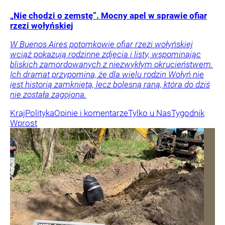
„Nie chodzi o zemstę”. Mocny apel w sprawie ofiar
rzezi wołyńskiej
W Buenos Aires potomkowie ofiar rzezi wołyńskiej
wciąż pokazują rodzinne zdjęcia i listy, wspominając
bliskich zamordowanych z niezwykłym okrucieństwem.
Ich dramat przypomina, że dla wielu rodzin Wołyń nie
jest historią zamkniętą, lecz bolesną raną, która do dziś
nie została zagojona.
Kraj
Polityka
Opinie i komentarze
Tylko u Nas
Tygodnik
Wprost