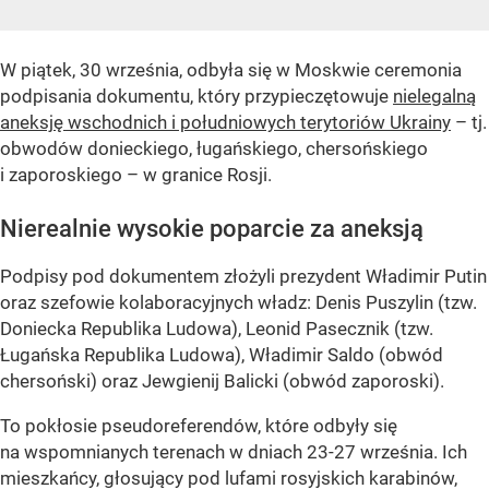
W piątek, 30 września, odbyła się w Moskwie ceremonia
podpisania dokumentu, który przypieczętowuje
nielegalną
aneksję wschodnich i południowych terytoriów Ukrainy
– tj.
obwodów donieckiego, ługańskiego, chersońskiego
i zaporoskiego – w granice Rosji.
Nierealnie wysokie poparcie za aneksją
Podpisy pod dokumentem złożyli prezydent Władimir Putin
oraz szefowie kolaboracyjnych władz: Denis Puszylin (tzw.
Doniecka Republika Ludowa), Leonid Pasecznik (tzw.
Ługańska Republika Ludowa), Władimir Saldo (obwód
chersoński) oraz Jewgienij Balicki (obwód zaporoski).
To pokłosie pseudoreferendów, które odbyły się
na wspomnianych terenach w dniach 23-27 września. Ich
mieszkańcy, głosujący pod lufami rosyjskich karabinów,