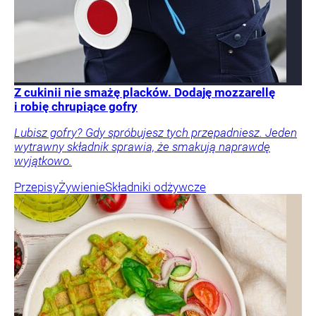
Z cukinii nie smażę placków. Dodaję mozzarellę
i robię chrupiące gofry
Lubisz gofry? Gdy spróbujesz tych przepadniesz. Jeden
wytrawny składnik sprawia, że smakują naprawdę
wyjątkowo.
Przepisy
Żywienie
Składniki odżywcze