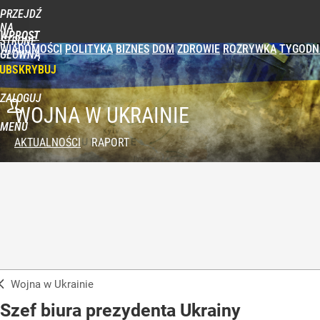
PRZEJDŹ
NA
WPROST
STRONĘ
WIADOMOŚCI
POLITYKA
BIZNES
DOM
ZDROWIE
ROZRYWKA
TYGODN
GŁÓWNĄ
UBSKRYBUJ
ZALOGUJ
WOJNA W UKRAINIE
MENU
AKTUALNOŚCI
RAPORT
Wojna w Ukrainie
Szef biura prezydenta Ukrainy