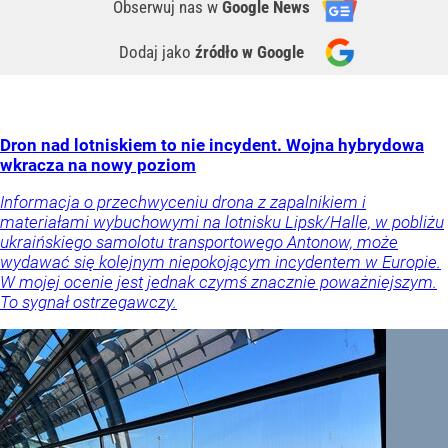
Obserwuj nas
w
Google News
Dodaj jako
źródło w Google
Dron nad lotniskiem to nie incydent. Wojna hybrydowa
wkracza na nowy poziom
Informacja o przechwyceniu drona z zapalnikiem i
materiałami wybuchowymi na lotnisku Lipsk/Halle, w pobliżu
ukraińskiego samolotu transportowego Antonow, może
wydawać się kolejnym niepokojącym incydentem w Europie.
W mojej ocenie jest jednak czymś znacznie poważniejszym.
To sygnał ostrzegawczy.