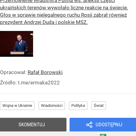
Przemówienie Władimira Putina ws. aneksji części
ukraińskich terenów wywołało liczne reakcje na świecie.
Głos w sprawie nielegalnego ruchu Rosji zabrał również
prezydent Andrzej Duda i polskie MSZ.
Opracował:
Rafał Borowski
Źródło:
t.me/ermaka2022
Wojna w Ukrainie
Wiadomości
Polityka
Świat
SKOMENTUJ
UDOSTĘPNIJ