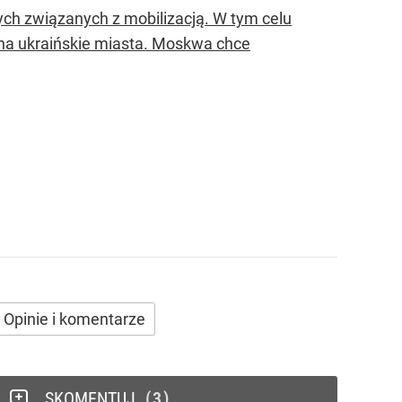
ch związanych z mobilizacją. W tym celu
 na ukraińskie miasta. Moskwa chce
Opinie i komentarze
SKOMENTUJ
3