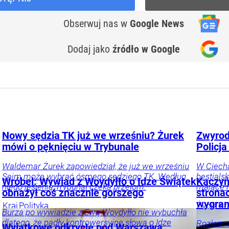
Obserwuj nas
w
Google News
Dodaj jako
źródło w Google
Nowy sędzia TK już we wrześniu? Żurek
Zwyrod
mówi o pęknięciu w Trybunale
Policj
Waldemar Żurek zapowiedział, że już we wrześniu
W Ciecha
Sejm może wybrać ósmego sędziego TK. Według
bestials
Wróbel: Wywiad z Woydyłło o Idze Świątek
Kaczyń
niego jesienią Trybunał czeka przełom.
mające 
obnażył coś znacznie gorszego
strona
wygran
Kraj
Polityka
Życie
Kr
Burza po wywiadzie z Ewą Woydyłło nie wybuchła
dlatego, że padły kontrowersyjne słowa o Idze
Rozłam w
Wyjątkowe odkrycie pod Warszawą.