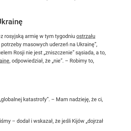
Ukrainę
ez rosyjską armię w tym tygodniu
ostrzału
raz potrzeby masowych uderzeń na Ukrainę”,
lem Rosji nie jest „zniszczenie” sąsiada, a to,
ainę
, odpowiedział, że „nie”. – Robimy to,
lobalnej katastrofy”. – Mam nadzieję, że ci,
śmy – dodał i wskazał, że jeśli Kijów „dojrzał