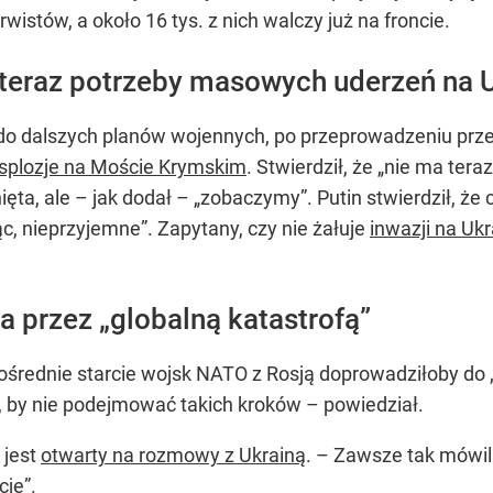
wistów, a około 16 tys. z nich walczy już na froncie.
 teraz potrzeby masowych uderzeń na 
ż do dalszych planów wojennych, po przeprowadzeniu prz
splozje na Moście Krymskim
. Stwierdził, że „nie ma te
ta, ale – jak dodał – „zobaczymy”. Putin stwierdził, że ce
iąc, nieprzyjemne”. Zapytany, czy nie żałuje
inwazji na Ukr
a przez „globalną katastrofą”
średnie starcie wojsk NATO z Rosją doprowadziłoby do „g
y, by nie podejmować takich kroków – powiedział.
 jest
otwarty na rozmowy z Ukrainą
. – Zawsze tak mówili
je”.