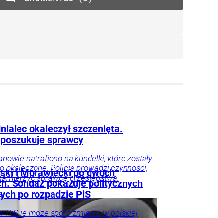
nialec okaleczył szczenięta.
a poszukuje sprawcy
nowie natrafiono na kundelki, które zostały
ko okaleczone. Policja prowadzi czynności,
ski i Morawiecki po dwóch
namierzyć sprawcę przestępstwa.
ch. Sondaż pokazuje politycznych
ych po rozpadzie PiS
aj
 PiS-ie może sporo zmienić w polskiej