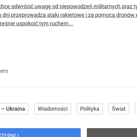
chce odwrócić uwagę od niepowodzeń militarnych oraz ty
ku dni przeprowadza ataki rakietowe i za pomocą dronów
ześnie uspokoić tym ruchem...
ers
 – Ukraina
Wiadomości
Polityka
Świat
STĘPNIJ