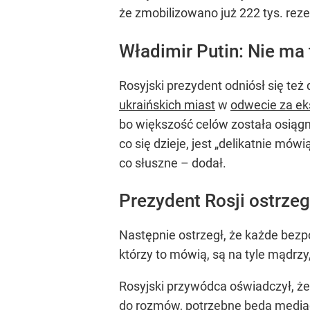
że zmobilizowano już 222 tys. rezer
Władimir Putin: Nie ma
Rosyjski prezydent odniósł się te
ukraińskich miast
w
odwecie za ek
bo większość celów została osiągnię
co się dzieje, jest „delikatnie mów
co słuszne – dodał.
Prezydent Rosji ostrzeg
Następnie ostrzegł, że każde bezpo
którzy to mówią, są na tyle mądrz
Rosyjski przywódca oświadczył, że
do rozmów, potrzebne będą mediac