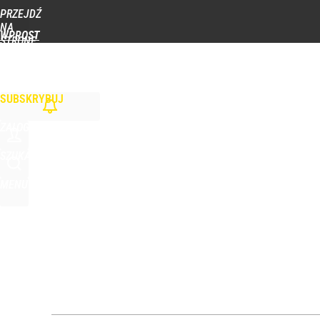
PRZEJDŹ
Udostępnij
3
Skomentuj
NA
WPROST
STRONĘ
GŁÓWNĄ
WIADOMOŚCI
POLITYKA
BIZNES
DOM
ZDROWIE
ROZRYWKA
TYGOD
SUBSKRYBUJ
ZALOGUJ
SZUKAJ
MENU