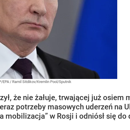
P/EPA
/
Ramil Sitdikov/Kremlin Pool/Sputnik
ł, że nie żałuje, trwającej już osiem m
a teraz potrzeby masowych uderzeń na U
 mobilizacja” w Rosji i odniósł się do