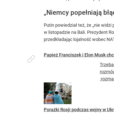
„Niemcy popełniają błą
Putin powiedział też, że „nie widzi
w listopadzie na Bali. Prezydent R
przedkładając lojalność wobec NA
Papież Franciszek i Elon Musk chc
Trzeba 
rozmów
rozmawi
Porażki Rosji podczas wojny w Uk