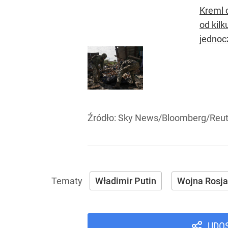
Kreml 
od kil
jednoc
Źródło:
Sky News/Bloomberg/Reut
Władimir Putin
Wojna Rosja
UDO