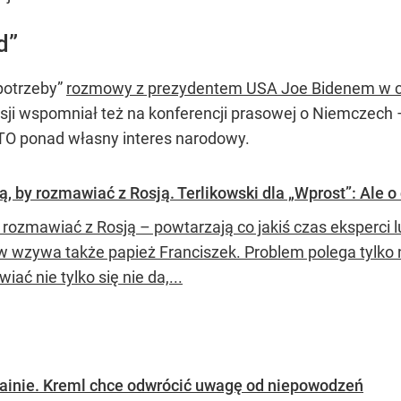
d”
 potrzeby”
rozmowy z prezydentem USA Joe Bidenem w c
osji wspomniał też na konferencji prasowej o Niemczech –
TO ponad własny interes narodowy.
ą, by rozmawiać z Rosją. Terlikowski dla „Wprost”: Ale 
rozmawiać z Rosją – powtarzają co jakiś czas eksperci lub
 wzywa także papież Franciszek. Problem polega tylko 
ać nie tylko się nie da,...
rainie. Kreml chce odwrócić uwagę od niepowodzeń