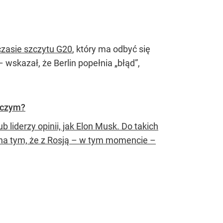
zasie szczytu G20
, który ma odbyć się
 wskazał, że Berlin popełnia „błąd”,
o czym?
 liderzy opinii, jak Elon Musk. Do takich
na tym, że z Rosją – w tym momencie –