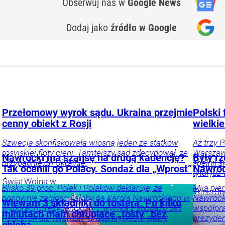
Obserwuj nas
w
Google News
Dodaj jako
źródło w Google
Przełomowy wyrok sądu. Ukraina przejmie
Polski 
cenny obiekt z Rosji
wielkie
Szwecja skonfiskowała wiosną jeden ze statków
Aż trzy 
rosyjskiej floty cieni. Tamtejszy sąd zdecydował, że
Warszawi
Nawrocki ma szansę na drugą kadencję?
Były rz
przypadnie on Ukrainie.
spełnił 
Tak ocenili go Polacy. Sondaż dla „Wprost”
Nawroc
tytuł już
Świat
Wojna w
Blisko 39 proc. Polek i Polaków deklaruje, że
Mija pie
Ukrainie
Polityka
Gospodarka
Tenis
Sp
ponownie zagłosowałoby na Karola Nawrockiego w
Nawrocki
Wlewam 3 składniki do tostera. Po kilku
wyborach prezydenckich – wynika z sondażu SW
współpra
minutach mam chrupiące „tosty” bez
Research dla „Wprost”. Grupa krytyków głowy
prezyden