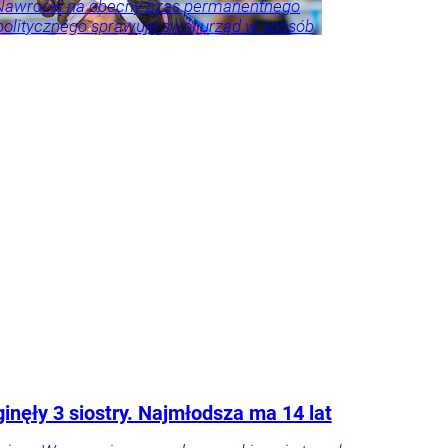
 Nawrocki na obecny czas permanentnego
politycznego sprawuje swój urząd w sposób
 i adekwatny do wyzwań – akcentuje.
eśnie przestrzega przed porównywaniem
h prezydentów. – Andrzej Duda zdał w paru
ch egzamin celująco, ale jeszcze przez
as będzie niedoceniony, jak kiedyś
er Kwaśniewski, a po latach się to zmieniło
zy były rzecznik Andrzeja Dudy.
Tylko u
ka
howska
inęły 3 siostry. Najmłodsza ma 14 lat