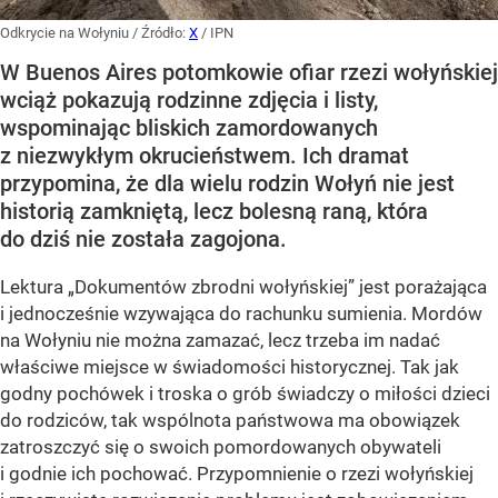
Odkrycie na Wołyniu
/ Źródło:
X
/
IPN
W Buenos Aires potomkowie ofiar rzezi wołyńskiej
wciąż pokazują rodzinne zdjęcia i listy,
wspominając bliskich zamordowanych
z niezwykłym okrucieństwem. Ich dramat
przypomina, że dla wielu rodzin Wołyń nie jest
historią zamkniętą, lecz bolesną raną, która
do dziś nie została zagojona.
Lektura „Dokumentów zbrodni wołyńskiej” jest porażająca
i jednocześnie wzywająca do rachunku sumienia. Mordów
na Wołyniu nie można zamazać, lecz trzeba im nadać
właściwe miejsce w świadomości historycznej. Tak jak
godny pochówek i troska o grób świadczy o miłości dzieci
do rodziców, tak wspólnota państwowa ma obowiązek
zatroszczyć się o swoich pomordowanych obywateli
i godnie ich pochować. Przypomnienie o rzezi wołyńskiej