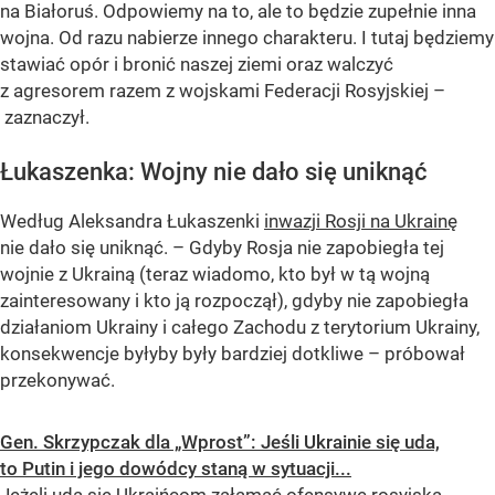
na Białoruś. Odpowiemy na to, ale to będzie zupełnie inna
wojna. Od razu nabierze innego charakteru. I tutaj będziemy
stawiać opór i bronić naszej ziemi oraz walczyć
z agresorem razem z wojskami Federacji Rosyjskiej –
zaznaczył.
Łukaszenka: Wojny nie dało się uniknąć
Według Aleksandra Łukaszenki
inwazji Rosji na Ukrainę
nie dało się uniknąć. – Gdyby Rosja nie zapobiegła tej
wojnie z Ukrainą (teraz wiadomo, kto był w tą wojną
zainteresowany i kto ją rozpoczął), gdyby nie zapobiegła
działaniom Ukrainy i całego Zachodu z terytorium Ukrainy,
konsekwencje byłyby były bardziej dotkliwe – próbował
przekonywać.
Gen. Skrzypczak dla „Wprost”: Jeśli Ukrainie się uda,
to Putin i jego dowódcy staną w sytuacji...
Jeżeli uda się Ukraińcom załamać ofensywę rosyjską