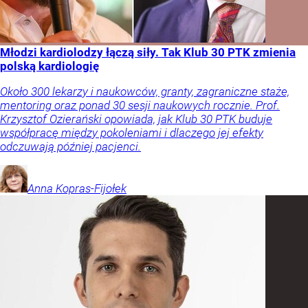
Młodzi kardiolodzy łączą siły. Tak Klub 30 PTK zmienia
polską kardiologię
Około 300 lekarzy i naukowców, granty, zagraniczne staże,
mentoring oraz ponad 30 sesji naukowych rocznie. Prof.
Krzysztof Ozierański opowiada, jak Klub 30 PTK buduje
współpracę między pokoleniami i dlaczego jej efekty
odczuwają później pacjenci.
Anna
Kopras-Fijołek