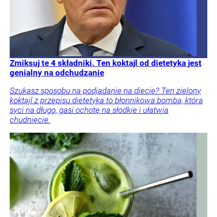
Zmiksuj te 4 składniki. Ten koktajl od dietetyka jest
genialny na odchudzanie
Szukasz sposobu na podjadanie na diecie? Ten zielony
koktajl z przepisu dietetyka to błonnikowa bomba, która
syci na długo, gasi ochotę na słodkie i ułatwia
chudnięcie.