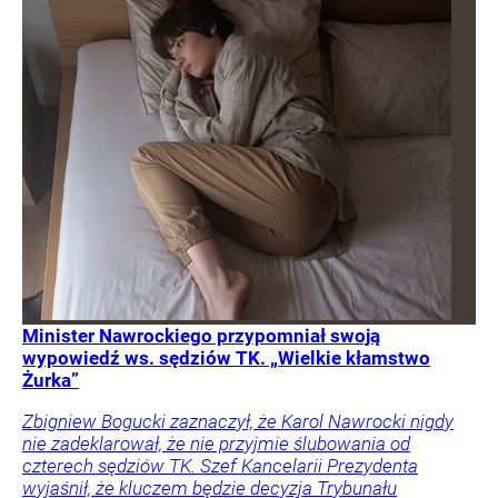
Minister Nawrockiego przypomniał swoją
wypowiedź ws. sędziów TK. „Wielkie kłamstwo
Żurka”
Zbigniew Bogucki zaznaczył, że Karol Nawrocki nigdy
nie zadeklarował, że nie przyjmie ślubowania od
czterech sędziów TK. Szef Kancelarii Prezydenta
wyjaśnił, że kluczem będzie decyzja Trybunału