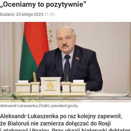
„Oceniamy to pozytywnie”
Dodano:
23
lutego
2023
21:55
Aleksandr Łukaszenka
Źródło:
president.gov.by
Aleksandr Łukaszenka po raz kolejny zapewnił,
że Białoruś nie zamierza dołączać do Rosji
i atakować Ukrainy. Przy okazji białoruski dyktator