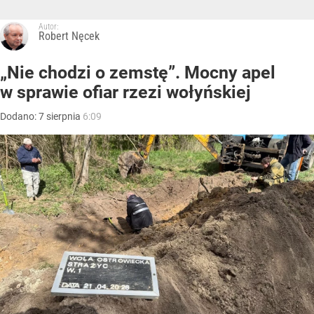
Autor:
Robert Nęcek
„Nie chodzi o zemstę”. Mocny apel
w sprawie ofiar rzezi wołyńskiej
Dodano:
7
sierpnia
6:09