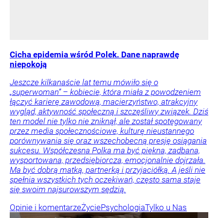
Cicha epidemia wśród Polek. Dane naprawdę
niepokoją
Jeszcze kilkanaście lat temu mówiło się o
„superwoman” – kobiecie, która miała z powodzeniem
łączyć karierę zawodową, macierzyństwo, atrakcyjny
wygląd, aktywność społeczną i szczęśliwy związek. Dziś
ten model nie tylko nie zniknął, ale został spotęgowany
przez media społecznościowe, kulturę nieustannego
porównywania się oraz wszechobecną presję osiągania
sukcesu. Współczesna Polka ma być piękna, zadbana,
wysportowana, przedsiębiorcza, emocjonalnie dojrzała.
Ma być dobrą matką, partnerką i przyjaciółką. A jeśli nie
spełnia wszystkich tych oczekiwań, często sama staje
się swoim najsurowszym sędzią.
Opinie i komentarze
Życie
Psychologia
Tylko u Nas