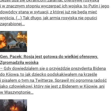
i w znacznym stopniu wyczerpać ich wojska, to Putin i jego
dowódcy staną w sytuacji, z której już nie będą mieć
wyjścia. (...) Tak długo, jak armia rosyjska nie opuści
zagrabionej...
Gen. Pacek: Rosja jest gotowa do wielkiej ofensywy.
Zgromadziła wojska
– Gdy dowiedziałem się o przyjeździe prezydenta Bidena
do Kijowa, to jak dziecko podskakiwałem na krześle
i pisałem o tym na Twitterze. Sprawił mi ogromną radość
jako człowiekowi, który nie jest z Bidenem w Kijowie, ani
w Waszyngtonie...