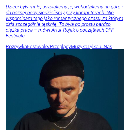
Dzieci były małe, usypialiśmy je, wchodziliśmy na górę i
do późnej nocy siedzieliśmy przy komputerach. Nie
wspominam tego jako romantycznego czasu, za którym
dziś szczególnie tęsknię. To była po prostu bardzo
ciężka praca – mówi Artur Rojek o początkach OFF
Festivalu.
Rozrywka
Festiwale/Przeglądy
Muzyka
Tylko u Nas