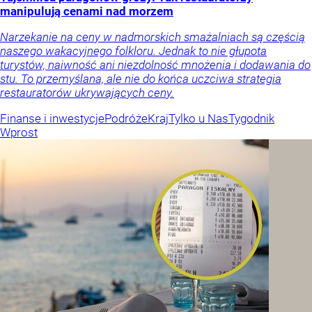
manipulują cenami nad morzem
Narzekanie na ceny w nadmorskich smażalniach są częścią
naszego wakacyjnego folkloru. Jednak to nie głupota
turystów, naiwność ani niezdolność mnożenia i dodawania do
stu. To przemyślana, ale nie do końca uczciwa strategia
restauratorów ukrywających ceny.
Finanse i inwestycje
Podróże
Kraj
Tylko u Nas
Tygodnik
Wprost