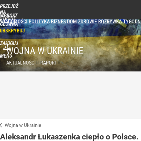
PRZEJDŹ
NA
WPROST
STRONĘ
WIADOMOŚCI
POLITYKA
BIZNES
DOM
ZDROWIE
ROZRYWKA
TYGODN
GŁÓWNĄ
UBSKRYBUJ
ZALOGUJ
WOJNA W UKRAINIE
MENU
AKTUALNOŚCI
RAPORT
Wojna w Ukrainie
Aleksandr Łukaszenka ciepło o Polsce.