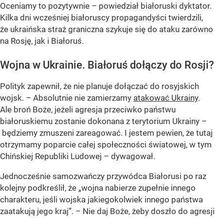
Oceniamy to pozytywnie – powiedział białoruski dyktator.
Kilka dni wcześniej białoruscy propagandyści twierdzili,
że ukraińska straż graniczna szykuje się do ataku zarówno
na Rosję, jak i Białoruś.
Wojna w Ukrainie. Białoruś dołączy do Rosji?
Polityk zapewnił, że nie planuje dołączać do rosyjskich
wojsk. – Absolutnie nie zamierzamy
atakować Ukrainy
.
Ale broń Boże, jeżeli agresja przeciwko państwu
białoruskiemu zostanie dokonana z terytorium Ukrainy –
będziemy zmuszeni zareagować. I jestem pewien, że tutaj
otrzymamy poparcie całej społeczności światowej, w tym
Chińskiej Republiki Ludowej – dywagował.
Jednocześnie samozwańczy przywódca Białorusi po raz
kolejny podkreślił, że „wojna nabierze zupełnie innego
charakteru, jeśli wojska jakiegokolwiek innego państwa
zaatakują jego kraj”. – Nie daj Boże, żeby doszło do agresji