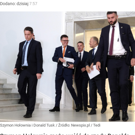
Dodano:
dzisiaj
7:57
Szymon Hołownia i Donald Tusk
/ Źródło:
Newspix.pl
/
Tedi