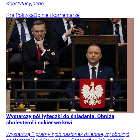
Konstytucyjnego.
Kraj
Polityka
Opinie i komentarze
Wystarczy pół łyżeczki do śniadania. Obniża
cholesterol i cukier we krwi
Wystarczą 2 gramy tych nasionek dziennie, by obniżyć