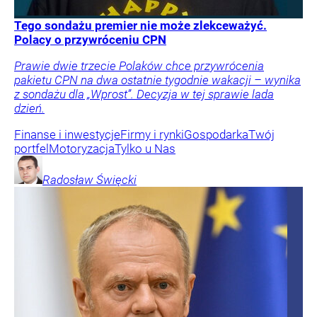
Tego sondażu premier nie może zlekceważyć.
Polacy o przywróceniu CPN
Prawie dwie trzecie Polaków chce przywrócenia
pakietu CPN na dwa ostatnie tygodnie wakacji – wynika
z sondażu dla „Wprost”. Decyzja w tej sprawie lada
dzień.
Finanse i inwestycje
Firmy i rynki
Gospodarka
Twój
portfel
Motoryzacja
Tylko u Nas
Radosław
Święcki