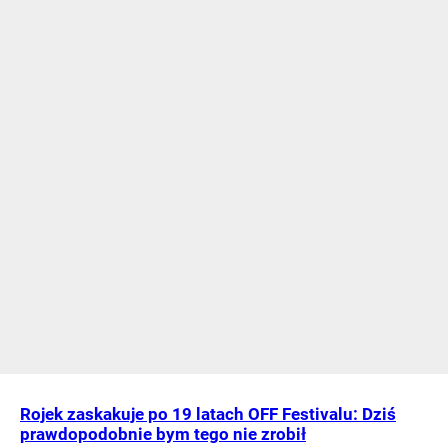
Rojek zaskakuje po 19 latach OFF Festivalu: Dziś
prawdopodobnie bym tego nie zrobił