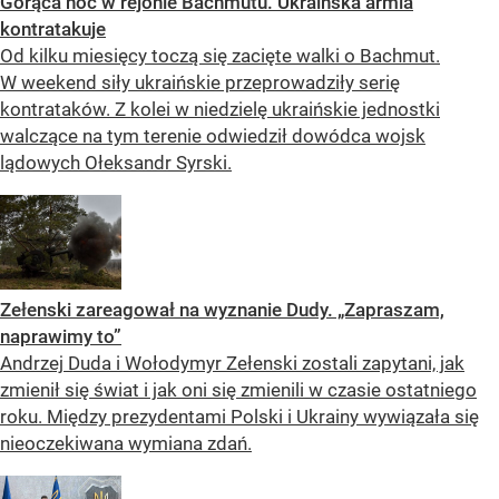
Gorąca noc w rejonie Bachmutu. Ukraińska armia
kontratakuje
Od kilku miesięcy toczą się zacięte walki o Bachmut.
W weekend siły ukraińskie przeprowadziły serię
kontrataków. Z kolei w niedzielę ukraińskie jednostki
walczące na tym terenie odwiedził dowódca wojsk
lądowych Ołeksandr Syrski.
Zełenski zareagował na wyznanie Dudy. „Zapraszam,
naprawimy to”
Andrzej Duda i Wołodymyr Zełenski zostali zapytani, jak
zmienił się świat i jak oni się zmienili w czasie ostatniego
roku. Między prezydentami Polski i Ukrainy wywiązała się
nieoczekiwana wymiana zdań.