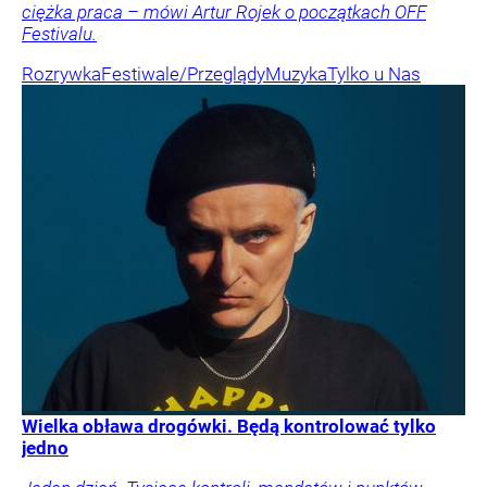
ciężka praca – mówi Artur Rojek o początkach OFF
Festivalu.
Rozrywka
Festiwale/Przeglądy
Muzyka
Tylko u Nas
Wielka obława drogówki. Będą kontrolować tylko
jedno