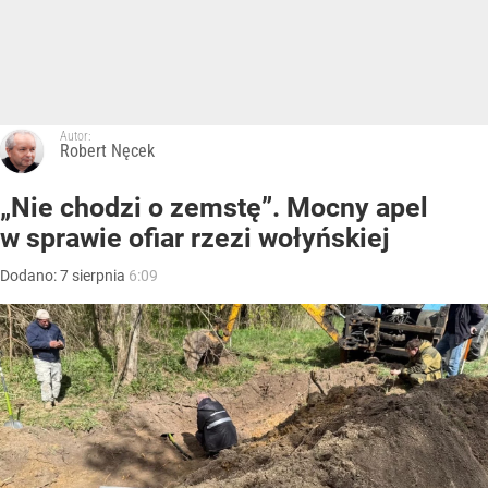
Autor:
Robert Nęcek
„Nie chodzi o zemstę”. Mocny apel
w sprawie ofiar rzezi wołyńskiej
Dodano:
7
sierpnia
6:09