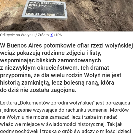
Odkrycie na Wołyniu
/ Źródło:
X
/
IPN
W Buenos Aires potomkowie ofiar rzezi wołyńskiej
wciąż pokazują rodzinne zdjęcia i listy,
wspominając bliskich zamordowanych
z niezwykłym okrucieństwem. Ich dramat
przypomina, że dla wielu rodzin Wołyń nie jest
historią zamkniętą, lecz bolesną raną, która
do dziś nie została zagojona.
Lektura „Dokumentów zbrodni wołyńskiej” jest porażająca
i jednocześnie wzywająca do rachunku sumienia. Mordów
na Wołyniu nie można zamazać, lecz trzeba im nadać
właściwe miejsce w świadomości historycznej. Tak jak
godny pochówek i troska o grób świadczy o miłości dzieci