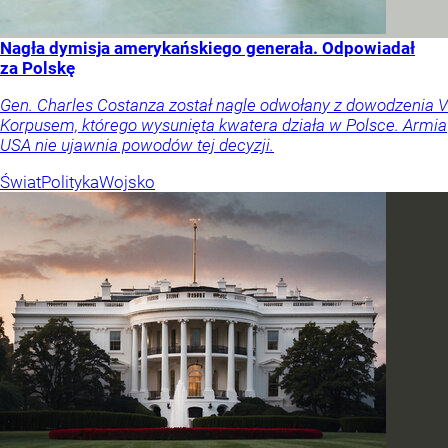
Nagła dymisja amerykańskiego generała. Odpowiadał
za Polskę
Gen. Charles Costanza został nagle odwołany z dowodzenia V
Korpusem, którego wysunięta kwatera działa w Polsce. Armia
USA nie ujawnia powodów tej decyzji.
Świat
Polityka
Wojsko