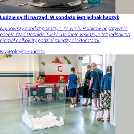
Ludzie są źli na rząd. W sondażu jest jednak haczyk
Najnowszy sondaż pokazuje, że wielu Polaków negatywnie
ocenia rząd Donalda Tuska. Badanie wskazuje też jednak na
niemal całkowity podział między elektoratami.
Kraj
Polityka
Sondaże