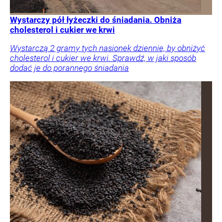
Wystarczy pół łyżeczki do śniadania. Obniża
cholesterol i cukier we krwi
Wystarczą 2 gramy tych nasionek dziennie, by obniżyć
cholesterol i cukier we krwi. Sprawdź, w jaki sposób
dodać je do porannego śniadania