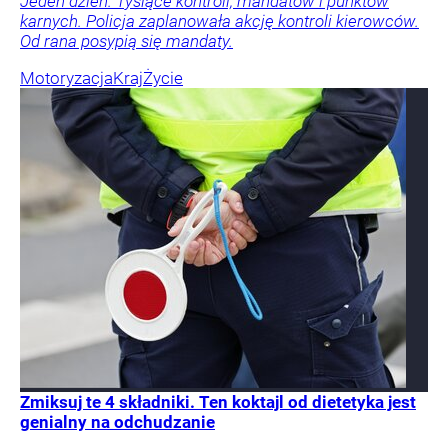
Jeden dzień. Tysiące kontroli, mandatów i punktów
karnych. Policja zaplanowała akcję kontroli kierowców.
Od rana posypią się mandaty.
Motoryzacja
Kraj
Życie
Zmiksuj te 4 składniki. Ten koktajl od dietetyka jest
genialny na odchudzanie