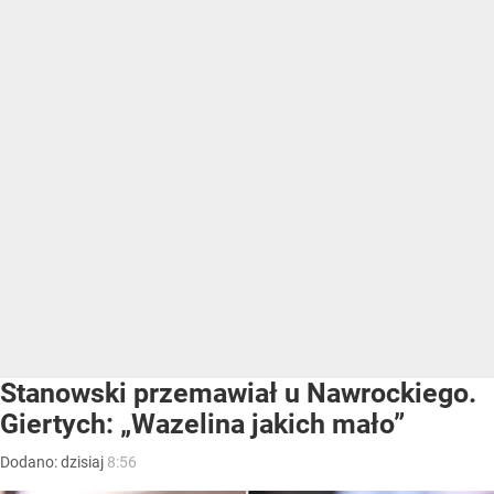
Stanowski przemawiał u Nawrockiego.
Giertych: „Wazelina jakich mało”
Dodano:
dzisiaj
8:56