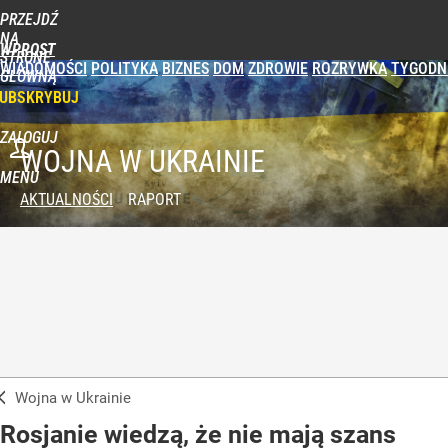
PRZEJDŹ
NA
WPROST
STRONĘ
WIADOMOŚCI
POLITYKA
BIZNES
DOM
ZDROWIE
ROZRYWKA
TYGODN
GŁÓWNĄ
UBSKRYBUJ
ZALOGUJ
WOJNA W UKRAINIE
MENU
AKTUALNOŚCI
RAPORT
Wojna w Ukrainie
Rosjanie wiedzą, że nie mają szans