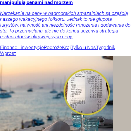
manipulują cenami nad morzem
Narzekanie na ceny w nadmorskich smażalniach są częścią
naszego wakacyjnego folkloru. Jednak to nie głupota
turystów, naiwność ani niezdolność mnożenia i dodawania do
stu. To przemyślana, ale nie do końca uczciwa strategia
restauratorów ukrywających ceny.
Finanse i inwestycje
Podróże
Kraj
Tylko u Nas
Tygodnik
Wprost