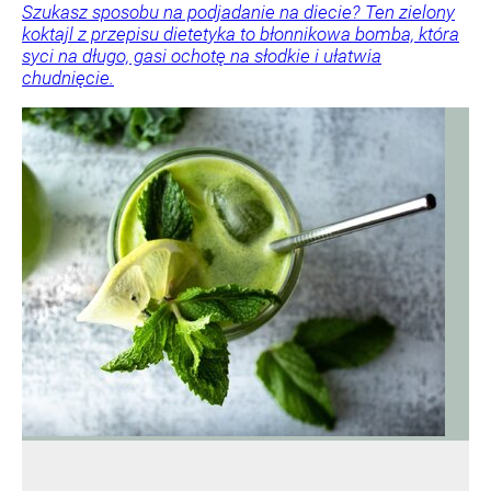
Szukasz sposobu na podjadanie na diecie? Ten zielony
koktajl z przepisu dietetyka to błonnikowa bomba, która
syci na długo, gasi ochotę na słodkie i ułatwia
chudnięcie.