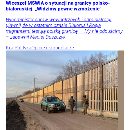
Wiceszef MSWiA o sytuacji na granicy polsko-
białoruskiej. „Widzimy pewne wzmożenie”
Wiceminister spraw wewnętrznych i administracji
ujawnił, że w ostatnim czasie Białoruś i Rosja
migrantami testują polską granicę. – My nie odpuścimy
– zapewnił Maciej Duszczyk.
Kraj
Polityka
Opinie i komentarze