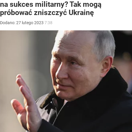
na sukces militarny? Tak mogą
próbować zniszczyć Ukrainę
Dodano:
27
lutego
2023
7:38